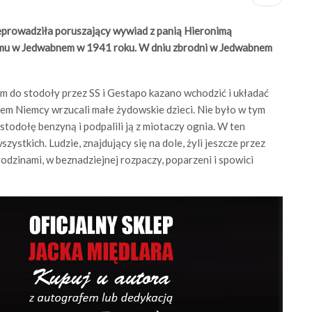
prowadziła poruszający wywiad z panią Hieronimą
mu w Jedwabnem w 1941 roku. W dniu zbrodni w Jedwabnem
m do stodoły przez SS i Gestapo kazano wchodzić i układać
em Niemcy wrzucali małe żydowskie dzieci. Nie było w tym
stodołę benzyną i podpalili ją z miotaczy ognia. W ten
ystkich. Ludzie, znajdujący się na dole, żyli jeszcze przez
 godzinami, w beznadziejnej rozpaczy, poparzeni i spowici