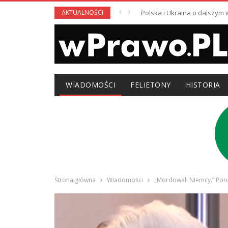
AKTUALNOŚCI
Polska i Ukraina o dalszym
WIADOMOŚCI
FELIETONY
HISTORIA
Strona główna
Wiadomości
„Mordowali Niemcy.” Por