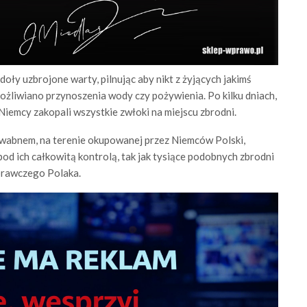
doły uzbrojone warty, pilnując aby nikt z żyjących jakimś
ożliwiano przynoszenia wody czy pożywienia. Po kilku dniach,
 Niemcy zakopali wszystkie zwłoki na miejscu zbrodni.
dwabnem, na terenie okupowanej przez Niemców Polski,
pod ich całkowitą kontrolą, tak jak tysiące podobnych zbrodni
sprawczego Polaka.