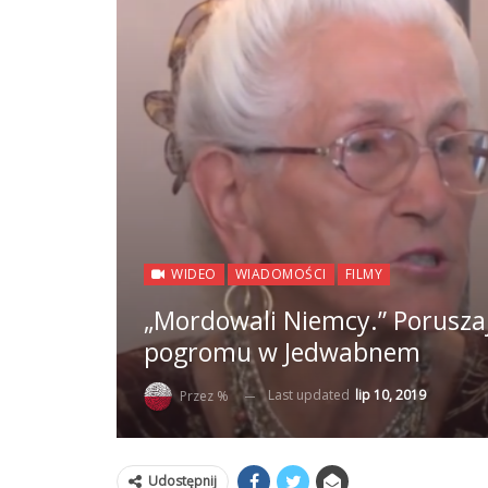
WIDEO
WIADOMOŚCI
FILMY
„Mordowali Niemcy.” Porusza
pogromu w Jedwabnem
Last updated
lip 10, 2019
Przez %
Udostępnij