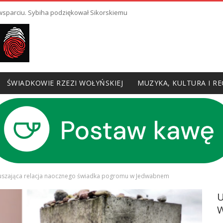
 wsparciu. Sybiha podziękował Sikorskiemu
ŚWIADKOWIE RZEZI WOŁYŃSKIEJ
MUZYKA, KULTURA I RE
uszająca relacja naocznego świadka pogromu w Jedwabnem
W