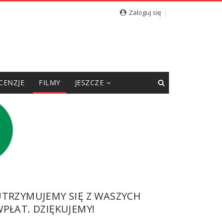
Zaloguj się
CENZJE
FILMY
JESZCZE
UTRZYMUJEMY SIĘ Z WASZYCH
PŁAT. DZIĘKUJEMY!