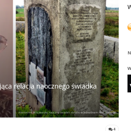
W
N
W
jąca relacja naocznego świadka
Hieronima Wilczewska, naoczny świadek zbrodni w Jedwabnem / Fot. Youtube
4