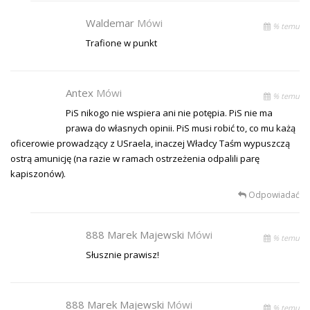
Waldemar
Mówi
% temu
Trafione w punkt
Antex
Mówi
% temu
PiS nikogo nie wspiera ani nie potępia. PiS nie ma
prawa do własnych opinii. PiS musi robić to, co mu każą
oficerowie prowadzący z USraela, inaczej Władcy Taśm wypuszczą
ostrą amunicję (na razie w ramach ostrzeżenia odpalili parę
kapiszonów).
Odpowiadać
888 Marek Majewski
Mówi
% temu
Słusznie prawisz!
888 Marek Majewski
Mówi
% temu