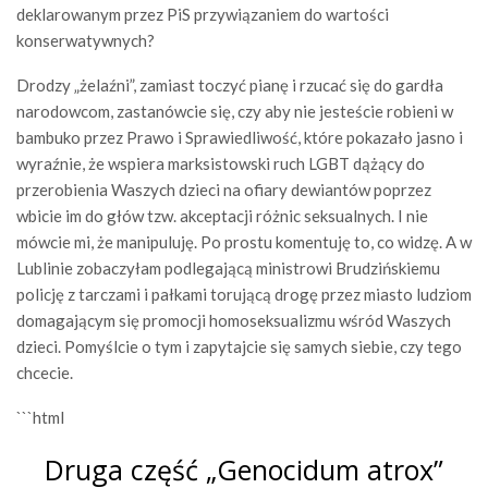
deklarowanym przez PiS przywiązaniem do wartości
konserwatywnych?
Drodzy „żelaźni”, zamiast toczyć pianę i rzucać się do gardła
narodowcom, zastanówcie się, czy aby nie jesteście robieni w
bambuko przez Prawo i Sprawiedliwość, które pokazało jasno i
wyraźnie, że wspiera marksistowski ruch LGBT dążący do
przerobienia Waszych dzieci na ofiary dewiantów poprzez
wbicie im do głów tzw. akceptacji różnic seksualnych. I nie
mówcie mi, że manipuluję. Po prostu komentuję to, co widzę. A w
Lublinie zobaczyłam podlegającą ministrowi Brudzińskiemu
policję z tarczami i pałkami torującą drogę przez miasto ludziom
domagającym się promocji homoseksualizmu wśród Waszych
dzieci. Pomyślcie o tym i zapytajcie się samych siebie, czy tego
chcecie.
```html
Druga część „Genocidum atrox”