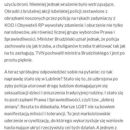
użyciu broni. Niemniej jednak wrażenie było wstrząsające.
Obrazki z brutalnej akcji lubelskiej policji zestawione z
obrazkami noszonych przez policję na rękach zadymiarzy z
KOD i Obywateli RP wywołały zdumienie i oburzenie nie tylko
narodowców, ale również licznej grupy wyborców Prawa i
Sprawiedliwości. Minister Brudziński uznał jednak, że policja
zachowała się jak trzeba, a chuliganów trzeba traktować tak jak
na to zasługują. TVN pochwalił ministra Brudzińskiego i jest po
prostu pięknie.
A teraz spróbujmy odpowiedzieć sobie na pytanie: co tak
naprawdę stało się w Lublinie? Stało się to, że uzbrojona po
zęby policja utorował drogę ludziom domagającym się
seksualizacji dzieci i zniszczenia tradycyjnej rodziny. I stało się
to pod rządami Prawa i Sprawiedliwości, czyli tzw. „dobrej
zmiany”. Reszta to didaskalia. Marsze LGBT nie są bowiem
manifestacją miłości i tolerancji. To jest marksistowskie
uderzenie w cywilizację, do którego wykorzystuje się wzniosłe
hasła mające ukryć rzeczywisty cel tych działań. A jednym z