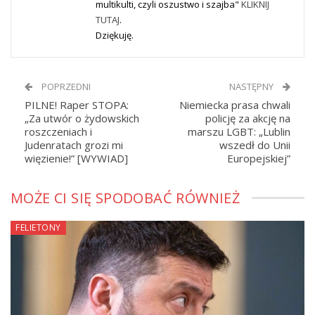
multikulti, czyli oszustwo i szajba"
KLIKNIJ
TUTAJ
.
Dziękuję.
POPRZEDNI
NASTĘPNY
PILNE! Raper STOPA:
Niemiecka prasa chwali
„Za utwór o żydowskich
policję za akcję na
roszczeniach i
marszu LGBT: „Lublin
Judenratach grozi mi
wszedł do Unii
więzienie!” [WYWIAD]
Europejskiej”
MOŻE CI SIĘ SPODOBAĆ RÓWNIEŻ
FELIETONY