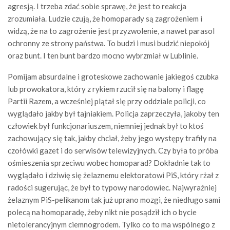
agresją. I trzeba zdać sobie sprawę, że jest to reakcja
zrozumiała. Ludzie czują, że homoparady są zagrożeniem i
widzą, że na to zagrożenie jest przyzwolenie, a nawet parasol
ochronny ze strony państwa. To budzi i musi budzić niepokój
oraz bunt. I ten bunt bardzo mocno wybrzmiał w Lublinie.
Pomijam absurdalne i groteskowe zachowanie jakiegoś czubka
lub prowokatora, który z rykiem rzucił się na balony i flagę
Partii Razem, a wcześniej plątał się przy oddziale policji, co
wyglądało jakby był tajniakiem. Policja zaprzeczyła, jakoby ten
człowiek był funkcjonariuszem, niemniej jednak był to ktoś
zachowujący się tak, jakby chciał, żeby jego występy trafiły na
czołówki gazet i do serwisów telewizyjnych. Czy była to próba
ośmieszenia sprzeciwu wobec homoparad? Dokładnie tak to
wyglądało i dziwię się żelaznemu elektoratowi PiS, który rżał z
radości sugerując, że był to typowy narodowiec. Najwyraźniej
żelaznym PiS-pelikanom tak już uprano mozgi, że niedługo sami
polecą na homoparadę, żeby nikt nie posądził ich o bycie
nietolerancyjnym ciemnogrodem. Tylko co to ma wspólnego z