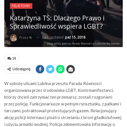
FELIETONY
Katarzyna TS: Dlaczego Prawo i
Sprawiedliwość wspiera LGBT?
Last updated
paź 15, 2018
Przez %
akcja policji podczas Parady Równości w Lublinie/ fot, twitter
16
Udostępnij
W sobotę ulicami Lublina przeszła Parada Równości
organizowana przez środowiska LGBT. Kontrmanifestanci,
którzy chcieli zatrzymać ten przemarsz, zostali rozgonieni
przez policję. Funkcjonariusze w pełnym rynsztunku, z pałkami i
tarczami, potraktowali protestujących gazem. Relacjonujący
akcję policji internauci pisali o strzelaniu z broni gładkolufowej
i użyciu armatki wodnej. Policja zdementowała informację o