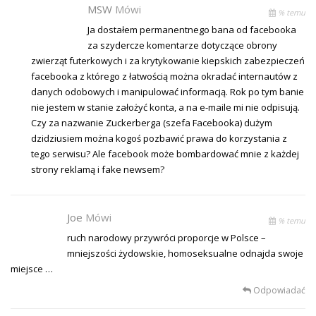
MSW
Mówi
% temu
Ja dostałem permanentnego bana od facebooka
za szydercze komentarze dotyczące obrony
zwierząt futerkowych i za krytykowanie kiepskich zabezpieczeń
facebooka z którego z łatwością można okradać internautów z
danych odobowych i manipulować informacją. Rok po tym banie
nie jestem w stanie założyć konta, a na e-maile mi nie odpisują.
Czy za nazwanie Zuckerberga (szefa Facebooka) dużym
dzidziusiem można kogoś pozbawić prawa do korzystania z
tego serwisu? Ale facebook może bombardować mnie z każdej
strony reklamą i fake newsem?
Joe
Mówi
% temu
ruch narodowy przywróci proporcje w Polsce –
mniejszości żydowskie, homoseksualne odnajda swoje
miejsce …
Odpowiadać