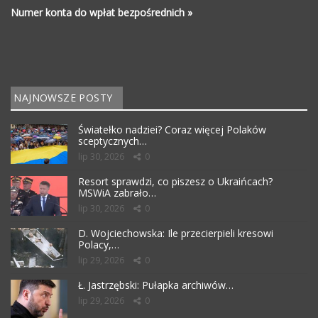
Numer konta do wpłat bezpośrednich »
NAJNOWSZE POSTY
Światełko nadziei? Coraz więcej Polaków
sceptycznych…
lip 30, 2026
0
Resort sprawdzi, co piszesz o Ukraińcach?
MSWiA zabrało…
lip 30, 2026
0
D. Wojciechowska: Ile przecierpieli kresowi
Polacy,…
lip 29, 2026
0
Ł. Jastrzębski: Pułapka archiwów…
lip 29, 2026
0