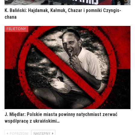
K. Baliński: Hajdamak, Kałmuk, Chazar i pomniki Czyngis-
chana
FELIETONY
J. Międlar: Polskie miasta powinny natychmiast zerwać
współpracę z ukraińskimi…
POPRZEDNI
NASTĘPNY