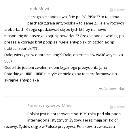
Jarek
Mówi
% temu
a czego się spodziewaliście po PO-PISie?? to ta sama
parchata zgraja antypolska – to same g… ale w różnych
sreberkach. Czego spodziewać się po tych którzy na nowo
masonerię do naszego kraju sprowadzili?? Czego spodziewać się po
prezesie którego brat podpisał wiele antypolskich bzdór jak np
traktat lizboński???
Dalej wierzycie w dobrą zmianę?? Dalej dajecie się w walić w tyłek za
500+.
Osobiście jestem zwolennikiem legalnego prezydenta Jana
Potockiego i IIRP – IIIRP nie tyle że nielegalna to niereformowalna i
skrajnie antypolska
Odpowiadać
Spostrzegawczy
Mówi
% temu
Polska jest nieprzerwanie od 1939 roku pod okupacją
internacjonalistycznych Żydów. Teraz mają oni kolor
różowy. Żydów ciągle w Polsce przybywa, Polaków, a zwłaszcza