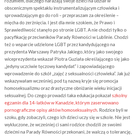
rozumiem, dlaczego narażają swoje dzieci na udział w
obscenicznym spektaklu instrumentalizującym człowieka i
sprowadzającym go do roli – przepraszam za określenie –
mięcha do zerżnięcia. I jest dla mnie szokiem, że Prawo i
Sprawiedliwość stanęło po stronie LGBT. A nie chodzi tylko o
pacyfikację przeciwników Parady Równości w Lublinie. Chodzi
też o wsparcie udzielone LGBT przez kandydującego na
prezydenta Warszawy Patryka Jakiego, który jako swojego
wiceprezydenta wskazał Piotra Guziała określającego się jako
„jedyny uczciwie tęczowy kandydat” i zapowiadającego
wprowadzenie do szkół „zajęć z seksualności człowieka”. Jak już
wskazywałam wcześniej, pod tą nazwą kryje się promocja
homoseksualizmu oraz drastyczne obniżanie wieku inicjacji
seksualnej. Do czego prowadzi taka edukacja pokazał
szkolny
egzamin dla 14-latków w Kanadzie, którym zaserwowano
pornograficzne opisy aktów homoseksualnych
. Rodzice byli w
szoku, gdy zobaczyli, czego ich dzieci uczy się w szkole. Nie jest
wykluczone, że wcześniej ci sami rodzice chodzili ze swoimi
dziećmi na Parady Równości przekonani, że walczą o tolerancję,