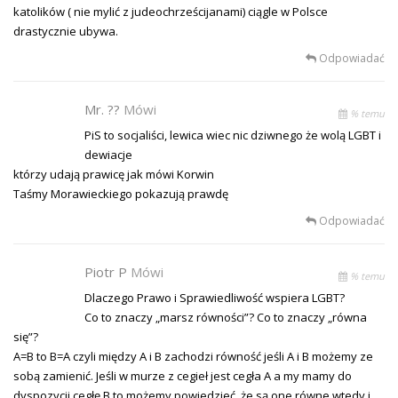
katolików ( nie mylić z judeochrześcijanami) ciągle w Polsce
drastycznie ubywa.
Odpowiadać
Mr. ??
Mówi
% temu
PiS to socjaliści, lewica wiec nic dziwnego że wolą LGBT i
dewiacje
którzy udają prawicę jak mówi Korwin
Taśmy Morawieckiego pokazują prawdę
Odpowiadać
Piotr P
Mówi
% temu
Dlaczego Prawo i Sprawiedliwość wspiera LGBT?
Co to znaczy „marsz równości”? Co to znaczy „równa
się”?
A=B to B=A czyli między A i B zachodzi równość jeśli A i B możemy ze
sobą zamienić. Jeśli w murze z cegieł jest cegła A a my mamy do
dyspozycji cegłę B to możemy powiedzieć, że są one równe wtedy i