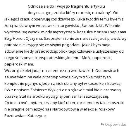
Odniosę się do Twojego fragmentu artykułu
dotyczącego „czubka który rzucił się na balony”. Od
jakiegoś czasu obserwuję coś dziwnego. Kilka tygodni temu byłem z
żoną na sławnym wrocławskim targowisku „Świebodzki”. W tłumie
wyróżniał się wysoki młody mężczyzna w koszulce z orłem i napisami
Bóg, Honor, Ojczyzna. Szepnąłem żonie że nareszcie jakiś prawdziwy
patriota nie kryjący się ze swymi poglądami. Jakież było moje
zdziwienie kiedy przechodząc obok tego człowieka usłyszeliśmy od
niego ściszonym, konspiratorskim głosem – Może papieroski,
papieroski mam.
Wczoraj z kolei jadąc na cmentarz na wrocławskich Osobowicach
zauważyłem na wale przeciwpowodziowym trójkę mężczyzn
kompletnie pijanych. Jeden z nich ubrany był w koszulkę z kotwicą
PW z napisem Żołnierze Wyklęci a na rękawie miał biało czerwoną
opaskę. Stał na środku wyciągnął penisa i lał zataczając się.
Co to ma być – pytam, czy aby ktoś ubierając meneli w takie koszulki
nie pragnie ośmieszyć nas Narodowców a w efekcie Polaków?
Pozdrawiam Katarzynę.
Odpowiadać