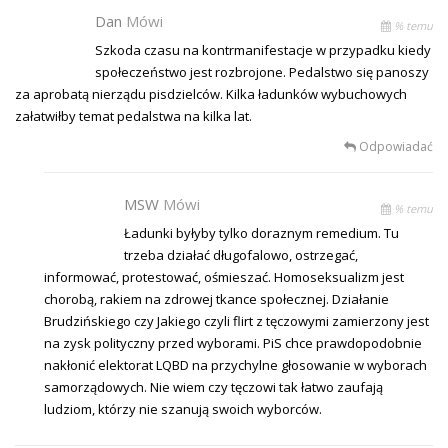
Dan
Mówi
% temu
Szkoda czasu na kontrmanifestacje w przypadku kiedy
społeczeństwo jest rozbrojone. Pedalstwo się panoszy
za aprobatą nierządu pisdzielców. Kilka ładunków wybuchowych
załatwiłby temat pedalstwa na kilka lat.
Odpowiadać
MSW
Mówi
% temu
Ładunki byłyby tylko doraznym remedium. Tu
trzeba działać długofalowo, ostrzegać,
informować, protestować, ośmieszać. Homoseksualizm jest
chorobą, rakiem na zdrowej tkance społecznej. Działanie
Brudzińskiego czy Jakiego czyli flirt z tęczowymi zamierzony jest
na zysk polityczny przed wyborami. PiS chce prawdopodobnie
nakłonić elektorat LQBD na przychylne głosowanie w wyborach
samorządowych. Nie wiem czy tęczowi tak łatwo zaufają
ludziom, którzy nie szanują swoich wyborców.