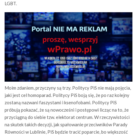
LGBT.
Moim zdaniem, przyczyny są trzy. Politycy PiS nie mają pojęcia,
jaki jest cel homoparad. Politycy PiS boją się, że po raz kolejny
zostaną nazwani faszystami i ksenofobami. Politycy PiS
próbują pokazać, że są nowocześni i postępowi licząc na to, że
przyciągną do siebie tzw. elektorat centrum. W rzeczywistości
na skutek takich decyzji, jak spałowanie przeciwników Parady
Równości w Lublinie, PiS będzie tracić poparcie, bo większość