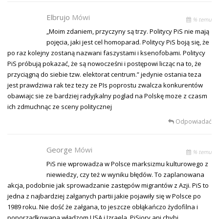
Elbrujo
Mówi
% temu
„Moim zdaniem, przyczyny są trzy. Politycy PiS nie mają
pojęcia, jaki jest cel homoparad. Politycy PiS boją się, że
po raz kolejny zostaną nazwani faszystami i ksenofobami. Politycy
PiS próbują pokazać, że są nowocześni i postępowi licząc na to, że
przyciągną do siebie tzw. elektorat centrum.” jedynie ostania teza
jest prawdziwa rak tez tezy ze PIs poprostu zwalcza konkurentów
obawiajc sie ze bardziej radyjkalny poglad na Polskę moze z czasm
ich zdmuchnąc ze sceny politycznej
Odpowiadać
George
Mówi
% temu
PiS nie wprowadza w Polsce marksizmu kulturowego z
niewiedzy, czy też w wyniku błędów. To zaplanowana
akcja, podobnie jak sprowadzanie zastępów migrantów z Azji. PiS to
jedna z najbardziej załganych partii jakie pojawiły się w Polsce po
1989 roku. Nie dość że załgana, to jeszcze obłąkańczo żydofilna i
poporządkowana władzom USA i Izraela. PiSiory ani chybi