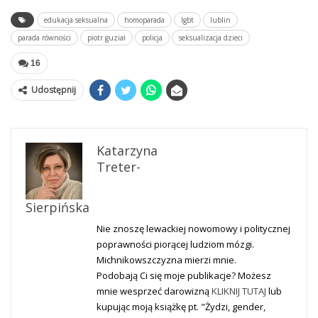
edukacja seksualna
homoparada
lgbt
lublin
parada równości
piotr guział
policja
seksualizacja dzieci
16
Udostępnij
Katarzyna
Treter-
Sierpińska
Nie znoszę lewackiej nowomowy i politycznej
poprawności piorącej ludziom mózgi.
Michnikowszczyzna mierzi mnie.
Podobają Ci się moje publikacje? Możesz
mnie wesprzeć darowizną
KLIKNIJ TUTAJ
lub
kupując moją książkę pt. "Żydzi, gender,