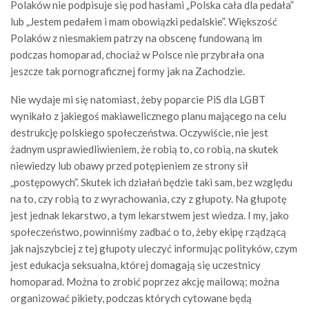
Polaków nie podpisuje się pod hasłami „Polska cała dla pedała”
lub „Jestem pedałem i mam obowiązki pedalskie”. Większość
Polaków z niesmakiem patrzy na obscenę fundowaną im
podczas homoparad, chociaż w Polsce nie przybrała ona
jeszcze tak pornograficznej formy jak na Zachodzie.
Nie wydaje mi się natomiast, żeby poparcie PiS dla LGBT
wynikało z jakiegoś makiawelicznego planu mającego na celu
destrukcję polskiego społeczeństwa. Oczywiście, nie jest
żadnym usprawiedliwieniem, że robią to, co robią, na skutek
niewiedzy lub obawy przed potępieniem ze strony sił
„postępowych”. Skutek ich działań będzie taki sam, bez względu
na to, czy robią to z wyrachowania, czy z głupoty. Na głupotę
jest jednak lekarstwo, a tym lekarstwem jest wiedza. I my, jako
społeczeństwo, powinniśmy zadbać o to, żeby ekipę rządzącą
jak najszybciej z tej głupoty uleczyć informując polityków, czym
jest edukacja seksualna, której domagają się uczestnicy
homoparad. Można to zrobić poprzez akcję mailową; można
organizować pikiety, podczas których cytowane będą