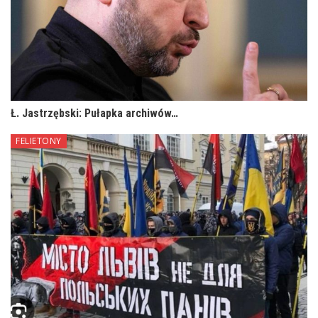
Ł. Jastrzębski: Pułapka archiwów…
FELIETONY