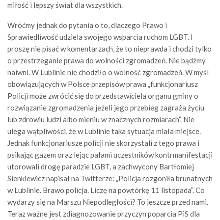
miłość i lepszy świat dla wszystkich.
Wróćmy jednak do pytania o to, dlaczego Prawo i
Sprawiedliwość udziela swojego wsparcia ruchom LGBT. I
proszę nie pisać w komentarzach, że to nieprawda i chodzi tylko
o przestrzeganie prawa do wolności zgromadzeń. Nie bądźmy
naiwni. W Lublinie nie chodziło o wolność zgromadzeń. W myśl
obowiązujących w Polsce przepisów prawa „funkcjonariusz
Policji może zwrócić się do przedstawiciela organu gminy o
rozwiązanie zgromadzenia jeżeli jego przebieg zagraża życiu
lub zdrowiu ludzi albo mieniu w znacznych rozmiarach”. Nie
ulega wątpliwości, że w Lublinie taka sytuacja miała miejsce.
Jednak funkcjonariusze policji nie skorzystali z tego prawa i
psikając gazem oraz lejąc pałami uczestników kontrmanifestacji
utorowali drogę paradzie LGBT, a zachwycony Bartłomiej
Sienkiewicz napisał na Twitterze: „Policja rozgoniła brunatnych
w Lublinie. Brawo policja. Liczę na powtórkę 11 listopada”. Co
wydarzy się na Marszu Niepodległości? To jeszcze przed nami.
Teraz ważne jest zdiagnozowanie przyczyn poparcia PiS dla