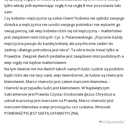
tylko wtedy jeśli wymieniając cegłę A na cegłę B mur pozostanie taki
sam.
Czy kobieta i mężczyzna są sobie równi? Kobieta nie spłodzi swojego
dziecka a mężczyzna nie urodzi swojego potomka i nie wykarmi go
swoją piersią, tak więc kobieta różni się od mężczyzny – małżeństwo
jest związkiem istot różnych. Cyt. o. Pelanowskiego: „Fizycznie każdy
mężczyzna pasuje do każdej kobiety ale psychicznie żaden do
żadnej i dlatego potrzebna jest iskra”. Ta iskra może trwać tylko w
Prawdzie. Związek dwóch pedałów jest związkiem istot podobnych a
więc nigdy nie będzie małżeństwem.
Na tym świecie nie ma dwóch takich samych ludzi. Ludzie są podobni
bądż różni ale nie tacy sami, więc twierdzenie, że ludzie są równi jest
kłamstwem. Marsz równości jest zatem marszem kłamstwa –
równość w przypadku ludzi jest kłamstwem. W Najświętszym
Sakramencie jest Prawda Czysta i Doskonała (Jezus Chrystus) a
udział w procesji jest marszem za Prawdą. Marsz równości jest
marszem kłamstwa a więc procesją ku czci szatana. Wniosek:
PONIEWAŻ PIS JEST SEKTĄ SATANISTYCZNĄ.
Odpowiadać