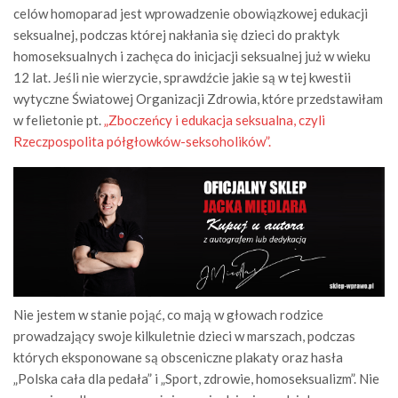
celów homoparad jest wprowadzenie obowiązkowej edukacji
seksualnej, podczas której nakłania się dzieci do praktyk
homoseksualnych i zachęca do inicjacji seksualnej już w wieku
12 lat. Jeśli nie wierzycie, sprawdźcie jakie są w tej kwestii
wytyczne Światowej Organizacji Zdrowia, które przedstawiłam
w felietonie pt.
„Zboczeńcy i edukacja seksualna, czyli
Rzeczpospolita półgłowków-seksoholików”.
Nie jestem w stanie pojąć, co mają w głowach rodzice
prowadzający swoje kilkuletnie dzieci w marszach, podczas
których eksponowane są obsceniczne plakaty oraz hasła
„Polska cała dla pedała” i „Sport, zdrowie, homoseksualizm”. Nie