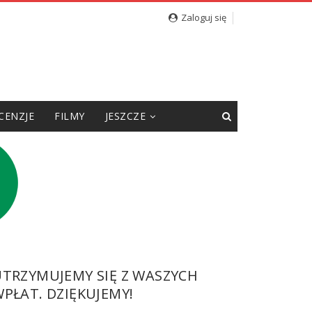
Zaloguj się
CENZJE
FILMY
JESZCZE
UTRZYMUJEMY SIĘ Z WASZYCH
PŁAT. DZIĘKUJEMY!