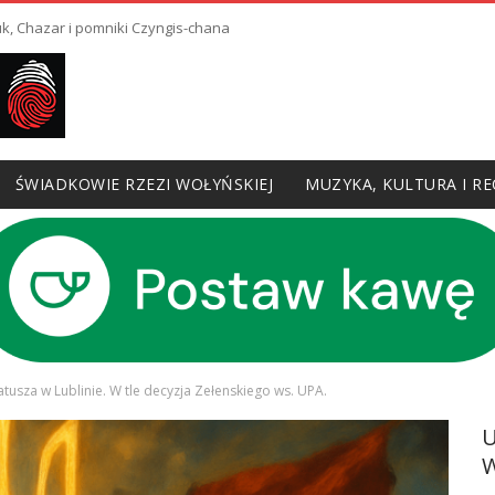
uk, Chazar i pomniki Czyngis-chana
ŚWIADKOWIE RZEZI WOŁYŃSKIEJ
MUZYKA, KULTURA I RE
ratusza w Lublinie. W tle decyzja Zełenskiego ws. UPA.
W