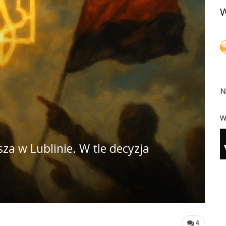
W
N
W
sza w Lublinie. W tle decyzja
4