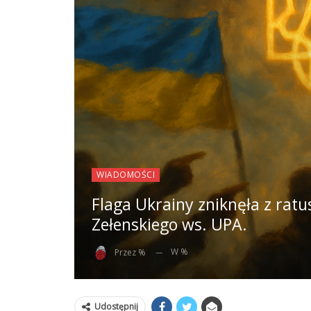
WIADOMOŚCI
Flaga Ukrainy zniknęła z ratu
Zełenskiego ws. UPA.
W %
Przez %
Udostępnij