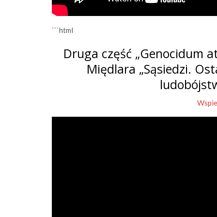
```html
Druga część „Genocidum at
Międlara „Sąsiedzi. Os
ludobójst
Wspie