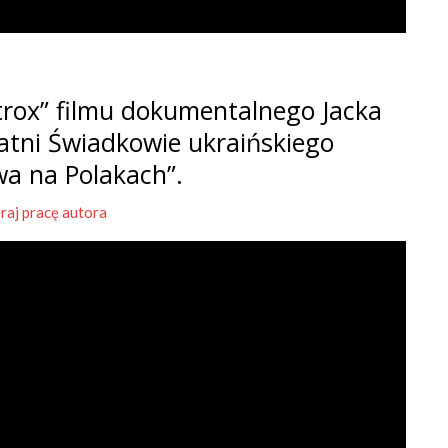
rox” filmu dokumentalnego Jacka
tatni Świadkowie ukraińskiego
wa na Polakach”.
raj pracę autora