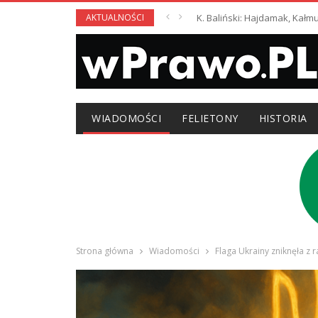
AKTUALNOŚCI
K. Baliński: Hajdamak, Kałm
WIADOMOŚCI
FELIETONY
HISTORIA
Strona główna
Wiadomości
Flaga Ukrainy zniknęła z 