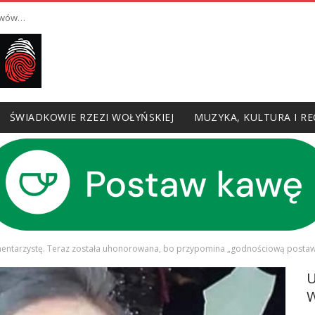
hiwów…
ŚWIADKOWIE RZEZI WOŁYŃSKIEJ
MUZYKA, KULTURA I RE
entarzystę. Teraz została uhonorowana, bo przypomina „godnościową posta
W