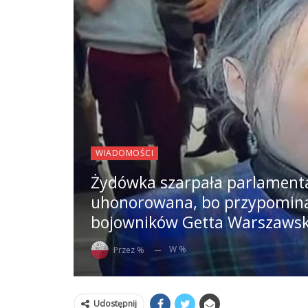
WIADOMOŚCI
Żydówka szarpała parlamenta
uhonorowana, bo przypomin
bojowników Getta Warszawsk
W %
Przez %
Udostępnij