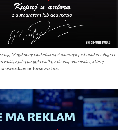
izacją Magdaleny Gudzińskiej-Adamczyk jest epidemiologia i
twość, z jaką podjęła walkę z dżumą nienawiści, której
o oświadczenie Towarzystwa.