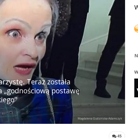
W
N
W
rzystę. Teraz została
a „godnościową postawę
iego”
Magdalena Gudzińska-Adamczyk
45