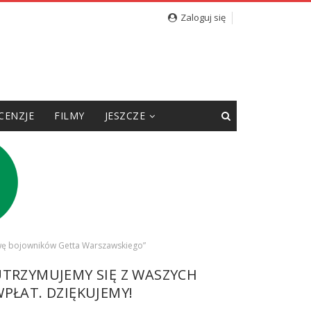
Zaloguj się
CENZJE
FILMY
JESZCZE
wę bojowników Getta Warszawskiego”
UTRZYMUJEMY SIĘ Z WASZYCH
PŁAT. DZIĘKUJEMY!