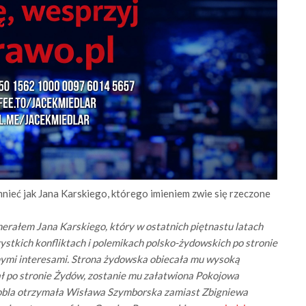
ieć jak Jana Karskiego, którego imieniem zwie się rzeczone
rałem Jana Karskiego, który w ostatnich piętnastu latach
stkich konfliktach i polemikach polsko-żydowskich po stronie
ymi interesami. Strona żydowska obiecała mu wysoką
ał po stronie Żydów, zostanie mu załatwiona Pokojowa
obla otrzymała Wisława Szymborska zamiast Zbigniewa