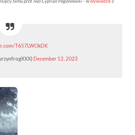
esięcy temu prof. Iwo Cyprian Pogonowski
– w
wywiadzie
z
ter.com/T657LWOkDK
rzynfrogXXX)
December 12, 2023