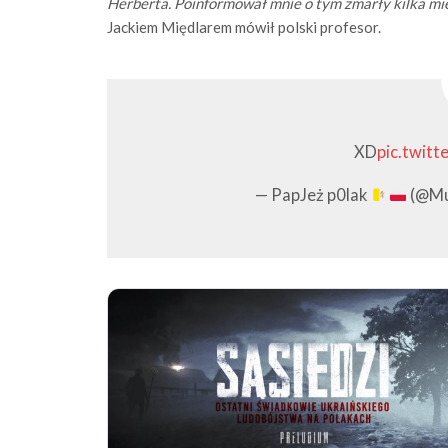
Herberta. Poinformował mnie o tym zmarły kilka mi
Jackiem Międlarem mówił polski profesor.
XD
pic.twit
— PapJeż p0lak
(@Mu