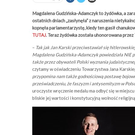
Magdalena Gudzińska-Adamczyk to żydówka, a zaraz
ostatnich dniach „zasłynęła” z naruszenia nietykaln
kopnęła parlamentarzystę, kiedy ten gasił chanuk
TUTAJ
. Teraz żydówka została uhonorowana przez
–
Tak jak Jan Karski przeciwstawiał się hitlerowskiej
Magdalena Gudzińska-Adamczyk powiedziała NIE p
także przez obywateli Polski wyznania judaistyczne
czytamy w oświadczeniu Towarzystwa Jana Karskie
przypomina nam także godnościową postawę bojown
przeświadczeniu, że faszyzm i antysemityzm w Polsc
uroczyste wręczenie medalu ma odbyć się w miejscu 
bliskie jej wartości i konstytucyjną wolność religijn