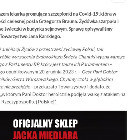
em lekarka promująca szczepionki na Covid-19, która w
ości cielesnej posła Grzegorza Brauna. Żydówka szarpała i
owe świeczki w budynku sejmowym. Sprawę opisywaliśmy
 Towarzystwo Jana Karskiego.
 anihilacji Żydów z przestrzeni życiowej Polski, tak
róbie wyrzucenia żydowskiego Święta Chanuki wyznawanego
go z Parlamentu RP, który jest także ich Parlamentem
–
go opublikowanym 20 grudnia 2023 r. –
Gest Pani Doktor
ików Getta Warszawskiego. Chylimy czoła w głębokim
e nie przejdzie
– przekazało Towarzystwo i dodało, że
„w którym Pani Doktor heroicznie podjęła walkę z atakiem na
ą Rzeczypospolitej Polskiej”.