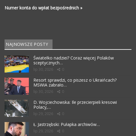
Numer konta do wpłat bezpośrednich »
NAJNOWSZE POSTY
Światełko nadziei? Coraz więcej Polaków
sceptycznych…
lip 30, 2026
0
Resort sprawdzi, co piszesz o Ukraińcach?
MSWiA zabrało…
lip 30, 2026
0
D. Wojciechowska: Ile przecierpieli kresowi
Polacy,…
lip 29, 2026
0
Ł. Jastrzębski: Pułapka archiwów…
lip 29, 2026
0