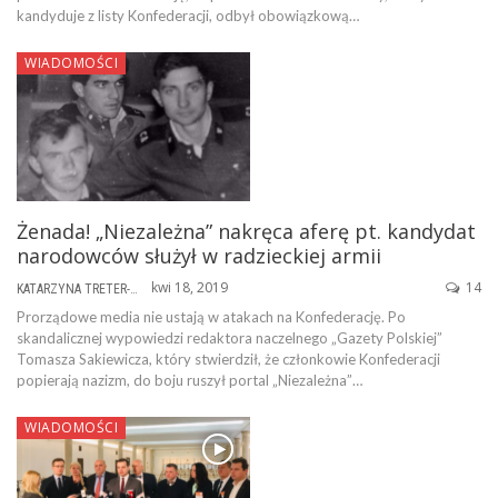
kandyduje z listy Konfederacji, odbył obowiązkową…
WIADOMOŚCI
Żenada! „Niezależna” nakręca aferę pt. kandydat
narodowców służył w radzieckiej armii
kwi 18, 2019
14
KATARZYNA TRETER-SIERPIŃSKA
Prorządowe media nie ustają w atakach na Konfederację. Po
skandalicznej wypowiedzi redaktora naczelnego „Gazety Polskiej”
Tomasza Sakiewicza, który stwierdził, że członkowie Konfederacji
popierają nazizm, do boju ruszył portal „Niezależna”…
WIADOMOŚCI