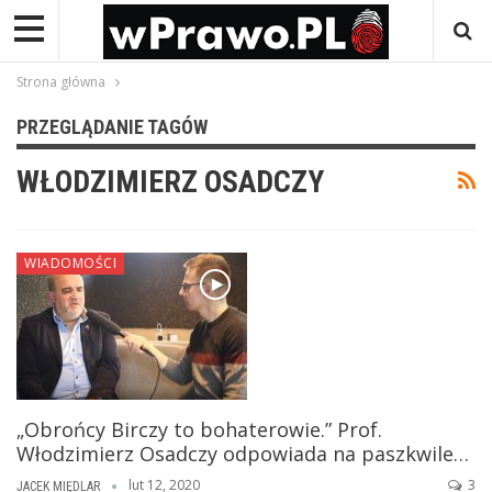
Strona główna
PRZEGLĄDANIE TAGÓW
WŁODZIMIERZ OSADCZY
WIADOMOŚCI
„Obrońcy Birczy to bohaterowie.” Prof.
Włodzimierz Osadczy odpowiada na paszkwile…
lut 12, 2020
3
JACEK MIĘDLAR