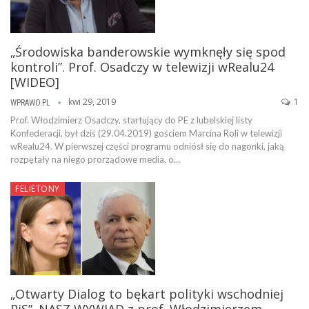
„Środowiska banderowskie wymknęły się spod
kontroli”. Prof. Osadczy w telewizji wRealu24
[WIDEO]
kwi 29, 2019
1
WPRAWO.PL
Prof. Włodzimierz Osadczy, startujący do PE z lubelskiej listy
Konfederacji, był dziś (29.04.2019) gościem Marcina Roli w telewizji
wRealu24. W pierwszej części programu odniósł się do nagonki, jaką
rozpętały na niego prorządowe media, o…
FELIETONY
„Otwarty Dialog to bękart polityki wschodniej
PiS”. NASZ WYWIAD z prof. Włodzimierzem