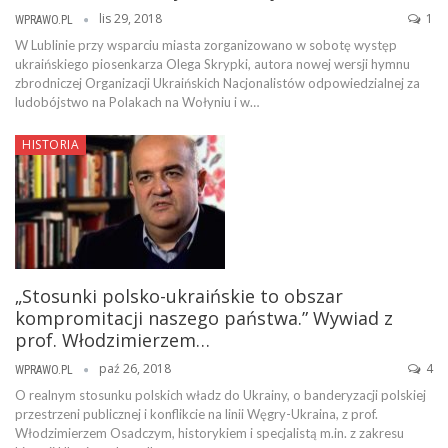
lis 29, 2018
1
WPRAWO.PL
W Lublinie przy wsparciu miasta zorganizowano w sobotę występ
ukraińskiego piosenkarza Olega Skrypki, autora nowej wersji hymnu
zbrodniczej Organizacji Ukraińskich Nacjonalistów odpowiedzialnej za
ludobójstwo na Polakach na Wołyniu i w…
HISTORIA
„Stosunki polsko-ukraińskie to obszar
kompromitacji naszego państwa.” Wywiad z
prof. Włodzimierzem…
paź 26, 2018
4
WPRAWO.PL
O realnym stosunku polskich władz do Ukrainy, o banderyzacji polskiej
przestrzeni publicznej i konflikcie na linii Węgry-Ukraina, z prof.
Włodzimierzem Osadczym, historykiem i specjalistą m.in. z zakresu