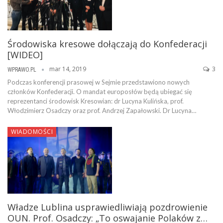
Środowiska kresowe dołączają do Konfederacji
[WIDEO]
mar 14, 2019
3
WPRAWO.PL
Podczas konferencji prasowej w Sejmie przedstawiono nowych
członków Konfederacji. O mandat europosłów będą ubiegać się
reprezentanci środowisk Kresowian: dr Lucyna Kulińska, prof.
Włodzimierz Osadczy oraz prof. Andrzej Zapałowski. Dr Lucyna…
WIADOMOŚCI
Władze Lublina usprawiedliwiają pozdrowienie
OUN. Prof. Osadczy: „To oswajanie Polaków z…