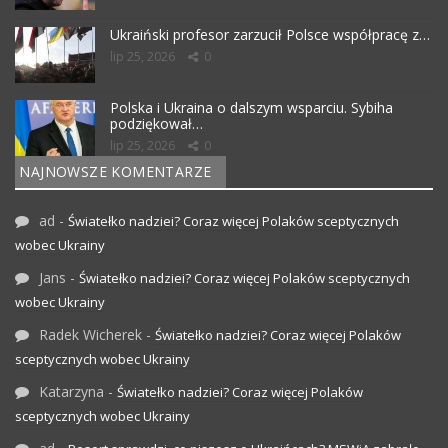
Ukraiński profesor zarzucił Polsce współpracę z…
lip 25, 2026
0
Polska i Ukraina o dalszym wsparciu. Sybiha
podziękował…
lip 25, 2026
0
NAJNOWSZE KOMENTARZE
ad
-
Światełko nadziei? Coraz więcej Polaków sceptycznych
wobec Ukrainy
Jans
-
Światełko nadziei? Coraz więcej Polaków sceptycznych
wobec Ukrainy
Radek Wicherek
-
Światełko nadziei? Coraz więcej Polaków
sceptycznych wobec Ukrainy
Katarzyna
-
Światełko nadziei? Coraz więcej Polaków
sceptycznych wobec Ukrainy