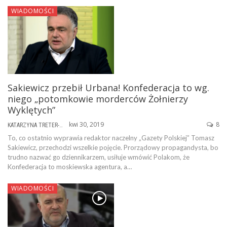
WIADOMOŚCI
Sakiewicz przebił Urbana! Konfederacja to wg.
niego „potomkowie morderców Żołnierzy
Wyklętych”
kwi 30, 2019
8
KATARZYNA TRETER-SIERPIŃSKA
To, co ostatnio wyprawia redaktor naczelny „Gazety Polskiej” Tomasz
Sakiewicz, przechodzi wszelkie pojęcie. Prorządowy propagandysta, bo
trudno nazwać go dziennikarzem, usiłuje wmówić Polakom, że
Konfederacja to moskiewska agentura, a…
WIADOMOŚCI