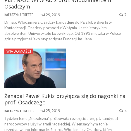
Osadczym
kwi 29, 2019
7
KATARZYNA TRETER-SIERPIŃSKA
Dr hab. Włodzimierz Osadczy kandyduje do PE z lubelskiej listy
Konfederacji. Osadczy pochodzi z Wołynia. Jest historykiem,
absolwentem Uniwersytetu Lwowskiego. Od 1993 mieszka w Polsce,
gdzie przyjechał jako stypendysta Fundacji im. Jana…
WIADOMOŚCI
Żenada! Paweł Kukiz przyłącza się do nagonki na
prof. Osadczego
kwi 25, 2019
4
KATARZYNA TRETER-SIERPIŃSKA
Tydzień temu „Niezależna” próbowała rozkręcić aferę pt. kandydat
narodowców służył w armii radzieckiej. W sensacyjnym tonie
przedstawiono informację, że prof. Włodzimierz Osadczy, który