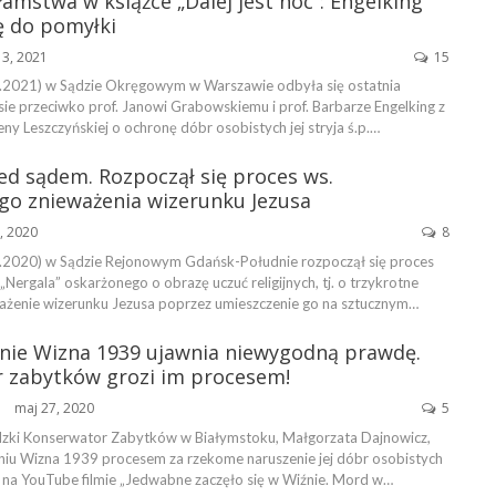
łamstwa w książce „Dalej jest noc”: Engelking
ę do pomyłki
13, 2021
15
.2021) w Sądzie Okręgowym w Warszawie odbyła się ostatnia
ie przeciwko prof. Janowi Grabowskiemu i prof. Barbarze Engelking z
y Leszczyńskiej o ochronę dóbr osobistych jej stryja ś.p.…
ed sądem. Rozpoczął się proces ws.
go znieważenia wizerunku Jezusa
2, 2020
8
.2020) w Sądzie Rejonowym Gdańsk-Południe rozpoczął się proces
ergala” oskarżonego o obrazę uczuć religijnych, tj. o trzykrotne
ażenie wizerunku Jezusa poprzez umieszczenie go na sztucznym…
nie Wizna 1939 ujawnia niewygodną prawdę.
 zabytków grozi im procesem!
maj 27, 2020
5
ŃSKA
zki Konserwator Zabytków w Białymstoku, Małgorzata Dajnowicz,
niu Wizna 1939 procesem za rzekome naruszenie jej dóbr osobistych
a YouTube filmie „Jedwabne zaczęło się w Wiźnie. Mord w…