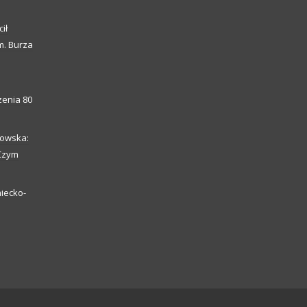
ił
m. Burza
enia 80
howska:
 Czym
iecko-