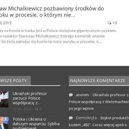
sław Michalkiewicz pozbawiony środków do
oku w procesie, o którym nie…
19, 2019
19
zy na koncie w banku jest w Polsce obciążone gigantycznym ryzykiem.
ym redaktor Stanisław Michalkiewicz, którego komornik właśnie
do życia zajmując mu konta na mocy wyroku w procesie, o…
WSZE POSTY
NAJNOWSZE KOMENTARZE
Ukraiński profesor
-
anonim
Ukraiński profesor z
zarzucił Polsce
Polsce współpracę z Wehrmachte
współpracę z…
po jego wpisie
lip 25, 2026
0
Demokryta
-
Bojkot produktó
Polska i Ukraina o
dalszym wsparciu. Sybiha
kodem „482”. Coraz więcej apeli o
podziękował…