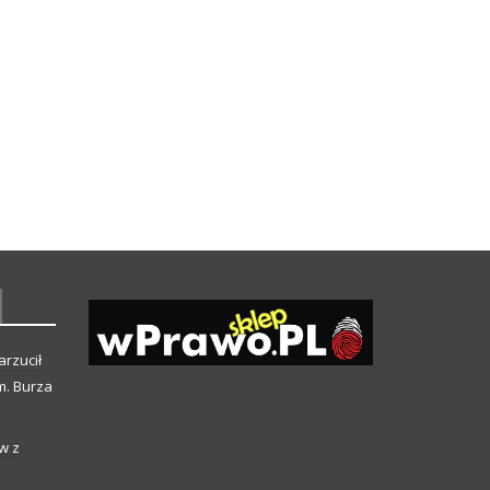
arzucił
m. Burza
w z