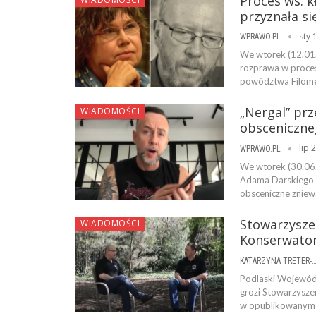
Proces ws. k
przyznała si
sty 
WPRAWO.PL
We wtorek (12.01
rozprawa w proces
powództwa Filomen
„Nergal” prz
WIADOMOŚCI
obsceniczne
lip 
WPRAWO.PL
We wtorek (30.06
Adama Darskiego „N
obsceniczne zniew
Stowarzysze
WIADOMOŚCI
Konserwator
KATARZYNA TRETER-SIERPI
Podlaski Wojewód
grozi Stowarzysze
w opublikowanym n