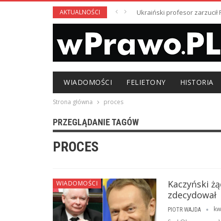
AKTUALNOŚCI
Ukraiński profesor zarzuci
WIADOMOŚCI
FELIETONY
HISTORIA
Strona główna
proces
PRZEGLĄDANIE TAGÓW
PROCES
Kaczyński żą
WIADOMOŚCI
zdecydował
kw
PIOTR WAJDA