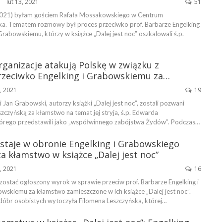
lut 13, 2021
51
ŃSKA
2021) byłam gościem Rafała Mossakowskiego w Centrum
a. Tematem rozmowy był proces przeciwko prof. Barbarze Engelking
Grabowskiemu, którzy w książce „Dalej jest noc” oszkalowali ś.p.
ganizacje atakują Polskę w związku z
zeciwko Engelking i Grabowskiemu za…
4, 2021
19
i Jan Grabowski, autorzy książki „Dalej jest noc”, zostali pozwani
zczyńską za kłamstwo na temat jej stryja, ś.p. Edwarda
órego przedstawili jako „współwinnego zabójstwa Żydów”. Podczas…
staje w obronie Engelking i Grabowskiego
 kłamstwo w książce „Dalej jest noc”
2, 2021
16
zostać ogłoszony wyrok w sprawie przeciw prof. Barbarze Engelking i
owskiemu za kłamstwo zamieszczone w ich książce „Dalej jest noc”.
dóbr osobistych wytoczyła Filomena Leszczyńska, której…