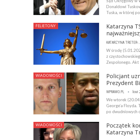
Sąd Okręgowy w W
Donaldowi Tuskow
Tuska, w której po
Katarzyna TS
FELIETONY
najważniejs
KATARZYNA TRETER-SIERPI
W środę (5.01.202
z częstochowskieg
Zespolonego. Akt 
Policjant u
WIADOMOŚCI
Prezydent B
kwi 
WPRAWO.PL
We wtorek (20.04.
George’a Floyda. 
po dwudniowych o
Początek ko
WIADOMOŚCI
Katarzyna T