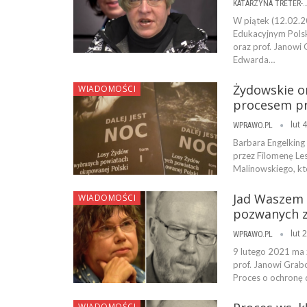
KATARZYNA TRETER-SIERPI
W piątek (12.02.
Edukacyjnym Polsk
oraz prof. Janowi 
Edwarda…
Żydowskie or
WIADOMOŚCI
procesem pr
lut 
WPRAWO.PL
Barbara Engelking 
przez Filomenę Les
Malinowskiego, kt
Jad Waszem 
WIADOMOŚCI
pozwanych za
lut 
WPRAWO.PL
9 lutego 2021 ma 
prof. Janowi Grab
Proces o ochronę 
WIADOMOŚCI