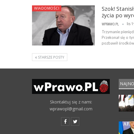
Szok! Stani
WIADOMOŚCI
życia po wyr
lis 
WPRAWO.PL
Trzymanie pienięd
Przekonał się o t
pozbawił środków 
STARSZE POSTY
NAJNO
Skontaktuj się z nami:
wprawopl@gmail.com