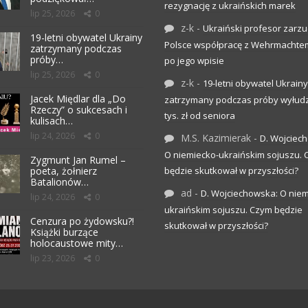
rezygnację z ukraińskich marek
lip 25, 2026
0
z-k
-
Ukraiński profesor zarzuc
19-letni obywatel Ukrainy
Polsce współpracę z Wehrmachte
zatrzymany podczas
próby…
po jego wpisie
lip 25, 2026
0
z-k
-
19-letni obywatel Ukrainy
Jacek Międlar dla „Do
zatrzymany podczas próby wyłudz
Rzeczy” o sukcesach i
tys. zł od seniora
kulisach…
lip 24, 2026
0
M.S. Kazimierak
-
D. Wojciec
O niemiecko-ukraińskim sojuszu.
Zygmunt Jan Rumel –
poeta, żołnierz
będzie skutkował w przyszłości?
Batalionów…
ad
-
D. Wojciechowska: O niem
lip 24, 2026
0
ukraińskim sojuszu. Czym będzie
Cenzura po żydowsku?!
skutkował w przyszłości?
Książki burzące
holocaustowe mity…
lip 23, 2026
0