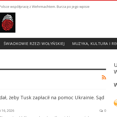
ł Polsce współpracę z Wehrmachtem. Burza po jego wpisie
ŚWIADKOWIE RZEZI WOŁYŃSKIEJ
MUZYKA, KULTURA I RE
W
W
dał, żeby Tusk zapłacił na pomoc Ukrainie. Sąd
i 16, 2026
0