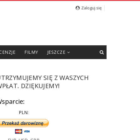
Zaloguj się
CENZJE
FILMY
JESZCZE
UTRZYMUJEMY SIĘ Z WASZYCH
PŁAT. DZIĘKUJEMY!
sparcie:
PLN: