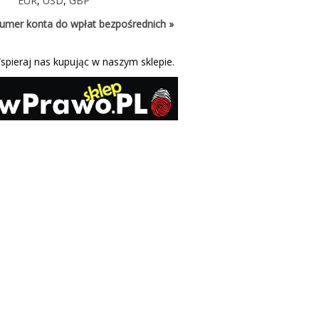
EUR
,
USD
,
GBP
umer konta do wpłat bezpośrednich »
spieraj nas kupując w naszym sklepie.