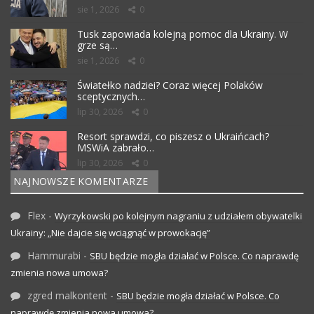
sie 1, 2026
0
Tusk zapowiada kolejną pomoc dla Ukrainy. W
grze są…
sie 1, 2026
0
Światełko nadziei? Coraz więcej Polaków
sceptycznych…
lip 30, 2026
0
Resort sprawdzi, co piszesz o Ukraińcach?
MSWiA zabrało…
lip 30, 2026
0
NAJNOWSZE KOMENTARZE
Flex
-
Wyrzykowski po kolejnym nagraniu z udziałem obywatelki
Ukrainy: „Nie dajcie się wciągnąć w prowokację”
Hammurabi
-
SBU będzie mogła działać w Polsce. Co naprawdę
zmienia nowa umowa?
zgred malkontent
-
SBU będzie mogła działać w Polsce. Co
naprawdę zmienia nowa umowa?