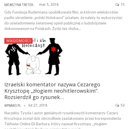
mar 5, 2018
15
KATARZYNA TRETER-SIERPIŃSKA
Gdy Fundacja Rudermana opublikowała film, w którym wielokrotnie
padło określenie „polski Holokaust” pisałam, że należy to wykorzystać
do uświadomienia światowej opinii publicznej o ludobójstwie
dokonywanym na Polakach. Żydzi też chyba…
WIADOMOŚCI
Izraelski komentator nazywa Cezarego
Krysztopę „złogiem neohitlerowskim”.
Rozsierdził go rysunek…
lut 27, 2018
53
WPRAWO.PL
Naczelny Tysola i autor genialnych rysunkowych komentarzy Cezary
Krysztopa został dziś obrzydliwie zaatakowany przez korespondenta
TelAwiw Online Eli Barbura, który nazwał Krysztopę „złogiem