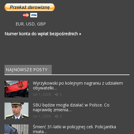
EUR
,
USD
,
GBP
Numer konta do wpłat bezpośrednich »
NAJNOWSZE POSTY
Wyrzykowski po kolejnym nagraniu z udziałem
obywatelki…
sie 1, 2026
0
SBU będzie mogła działać w Polsce. Co
naprawdę zmienia…
sie 1, 2026
0
Śmierć 31-latki w policyjnej celi. Policjantka
miała…