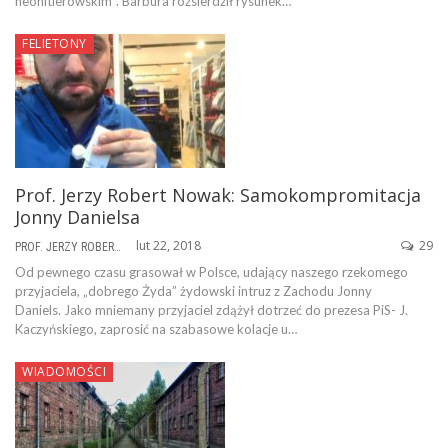
neohitlerowskim”. Barbura rozsierdził rysunek…
FELIETONY
Prof. Jerzy Robert Nowak: Samokompromitacja
Jonny Danielsa
lut 22, 2018
29
PROF. JERZY ROBERT NOWAK
Od pewnego czasu grasował w Polsce, udający naszego rzekomego
przyjaciela, „dobrego Żyda” żydowski intruz z Zachodu Jonny
Daniels. Jako mniemany przyjaciel zdążył dotrzeć do prezesa PiS- J.
Kaczyńskiego, zaprosić na szabasowe kolacje u…
WIADOMOŚCI