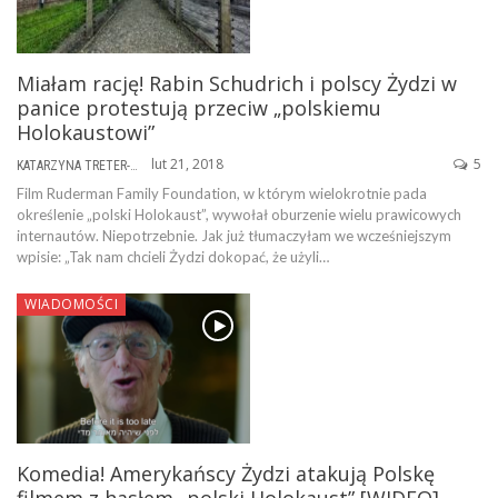
Miałam rację! Rabin Schudrich i polscy Żydzi w
panice protestują przeciw „polskiemu
Holokaustowi”
lut 21, 2018
5
KATARZYNA TRETER-SIERPIŃSKA
Film Ruderman Family Foundation, w którym wielokrotnie pada
określenie „polski Holokaust”, wywołał oburzenie wielu prawicowych
internautów. Niepotrzebnie. Jak już tłumaczyłam we wcześniejszym
wpisie: „Tak nam chcieli Żydzi dokopać, że użyli…
WIADOMOŚCI
Komedia! Amerykańscy Żydzi atakują Polskę
filmem z hasłem „polski Holokaust” [WIDEO]