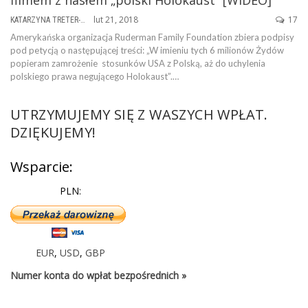
lut 21, 2018
17
KATARZYNA TRETER-SIERPIŃSKA
Amerykańska organizacja Ruderman Family Foundation zbiera podpisy
pod petycją o następującej treści: „W imieniu tych 6 milionów Żydów
popieram zamrożenie stosunków USA z Polską, aż do uchylenia
polskiego prawa negującego Holokaust”.…
UTRZYMUJEMY SIĘ Z WASZYCH WPŁAT.
DZIĘKUJEMY!
Wsparcie:
PLN:
EUR
,
USD
,
GBP
Numer konta do wpłat bezpośrednich »