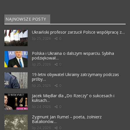
NAJNOWSZE POSTY
Ukraiński profesor zarzucił Polsce współpracę z…
lip 25, 2026
0
Polska i Ukraina o dalszym wsparciu. Sybiha
podziękował…
lip 25, 2026
0
19-letni obywatel Ukrainy zatrzymany podczas
próby…
lip 25, 2026
0
Jacek Międlar dla „Do Rzeczy” o sukcesach i
kulisach…
lip 24, 2026
0
Zygmunt Jan Rumel – poeta, żołnierz
Batalionów…
lip 24, 2026
0