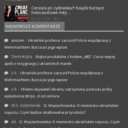
Cenzura po żydowsku?! Książki burzące
holocaustowe mity…
lip 23, 2026
0
NAJNOWSZE KOMENTARZE
-
anonim
Ukraiński profesor zarzucił Polsce współpracę z
Wehrmachtem. Burza po jego wpisie
Demokryta
-
Bojkot produktów z kodem „482”. Coraz więcej
apeli o rezygnację z ukraińskich marek
z-k
-
Ukraiński profesor zarzucił Polsce współpracę z
Wehrmachtem. Burza po jego wpisie
z-k
-
19-letni obywatel Ukrainy zatrzymany podczas próby
wyłudzenia 80 tys. zł od seniora
M.S. Kazimierak
-
D. Wojciechowska: O niemiecko-ukraińskim
sojuszu. Czym będzie skutkował w przyszłości?
ad
-
D. Wojciechowska: O niemiecko-ukraińskim sojuszu. Czym