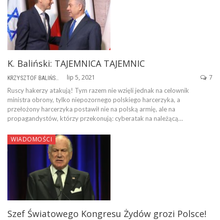
K. Baliński: TAJEMNICA TAJEMNIC
lip 5, 2021
7
KRZYSZTOF BALIŃSKI
Ruscy hakerzy atakują! Tym razem nie wzięli jednak na celownik
ministra obrony, tylko niepozornego polskiego harcerzyka, a
przełożony harcerzyka postawił nie na polską armię, ale na
propagandystów, którzy przekonują: cyberatak na należącą…
WIADOMOŚCI
Szef Światowego Kongresu Żydów grozi Polsce!