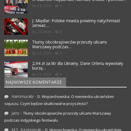
lip 23, 2026
0
J. Międlar: Polskie miasta powinny natychmiast
zerwać…
lip 23, 2026
0
Tłumy obcokrajowców przeszły ulicami
Warszawy podczas…
lip 23, 2026
0
2,94 zł za litr dla Ukrainy. Dane Orlenu wywołały
burzę…
lip 23, 2026
0
NAJNOWSZE KOMENTARZE
Hammurabi
-
D. Wojciechowska: O niemiecko-ukraińskim
sojuszu. Czym będzie skutkował w przyszłości?
Jans
-
Tłumy obcokrajowców przeszły ulicami Warszawy
podczas indyjskiego festiwalu
M.S. Kazimierak
-
D. Wojciechowska: O niemiecko-ukraińskim