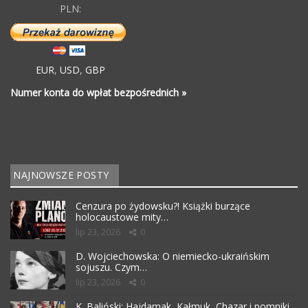
PLN:
EUR
,
USD
,
GBP
Numer konta do wpłat bezpośrednich »
NAJNOWSZE POSTY
Cenzura po żydowsku?! Książki burzące
holocaustowe mity…
lip 23, 2026
0
D. Wojciechowska: O niemiecko-ukraińskim
sojuszu. Czym…
lip 23, 2026
0
K. Baliński: Hajdamak, Kałmuk, Chazar i pomniki…