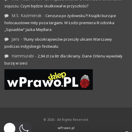
sojuszu. Czym będzie skutkował w przyszłości?
M.S. Kazimierak
-
Cenzura po żydowsku?! Książki burzące
holocaustowe mity poza targami. W Łodzi premiera III odcinka
„Sąsiadów” Jacka Międlara
Jans
-
Tłumy obcokrajowców przeszły ulicami Warszawy
podczas indyjskiego festiwalu
Hammurabi
-
2,94 zł za litr dla Ukrainy. Dane Orlenu wywołały
burzę w sieci
© 2026 - All Rights Reserved.
wPrawo.pl