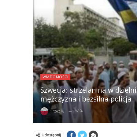
WIADOMOŚCI
Szwecja: strzelanina w dziel
mężczyzna i bezsilna policja
W %
Przez %
Udostępnij