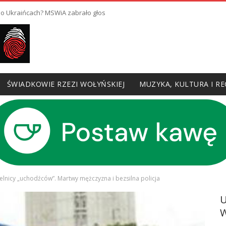
 o Ukraińcach? MSWiA zabrało głos
ŚWIADKOWIE RZEZI WOŁYŃSKIEJ
MUZYKA, KULTURA I RE
ielnicy „uchodźców”. Martwy mężczyzna i bezsilna policja
W