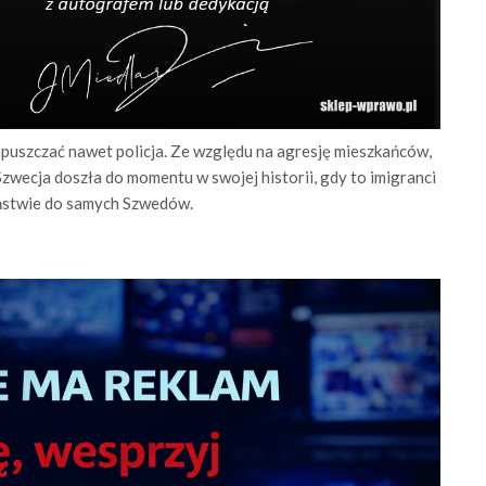
zapuszczać nawet policja. Ze względu na agresję mieszkańców,
Szwecja doszła do momentu w swojej historii, gdy to imigranci
wieństwie do samych Szwedów.