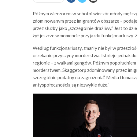
Późnym wieczorem w sobotni wieczór młody mężczyz
zdominowanym przez imigrantów obszarze – podaje 
przez służby jako „szczególnie drażliwy.” Jest to dzi
żył jeszcze w momencie przyjazdu funkcjonariuszy.
Według funkcjonariuszy, zmarły nie był w przeszłoś
orzekanie przyczyny morderstwa. Istnieje jednak duż
regionie – z walkami gangów. Późnym popołudniem w 
morderstwem. Skaggetorp zdominowany przez imigra
szczególnie podatny na zagrożenia”. Media tłumaczą
antyspołecznością są niezwykle duże.”