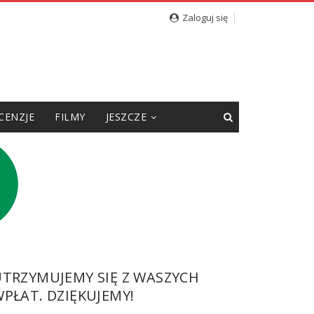
Zaloguj się
CENZJE
FILMY
JESZCZE
UTRZYMUJEMY SIĘ Z WASZYCH
PŁAT. DZIĘKUJEMY!