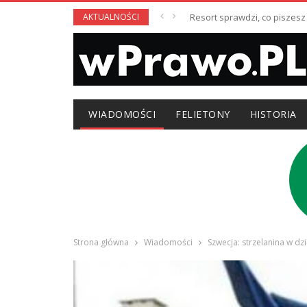
AKTUALNOŚCI
Resort sprawdzi, co piszesz
WIADOMOŚCI
FELIETONY
HISTORIA
Strona główna
Wiadomości
Szwecja: strzelanina w dz