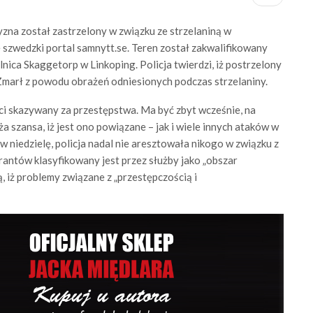
na został zastrzelony w związku ze strzelaniną w
szwedzki portal samnytt.se. Teren został zakwalifikowany
elnica Skaggetorp w Linkoping. Policja twierdzi, iż postrzelony
 Zmarł z powodu obrażeń odniesionych podczas strzelaniny.
ci skazywany za przestępstwa. Ma być zbyt wcześnie, na
a szansa, iż jest ono powiązane – jak i wiele innych ataków w
niedzielę, policja nadal nie aresztowała nikogo w związku z
ntów klasyfikowany jest przez służby jako „obszar
, iż problemy związane z „przestępczością i