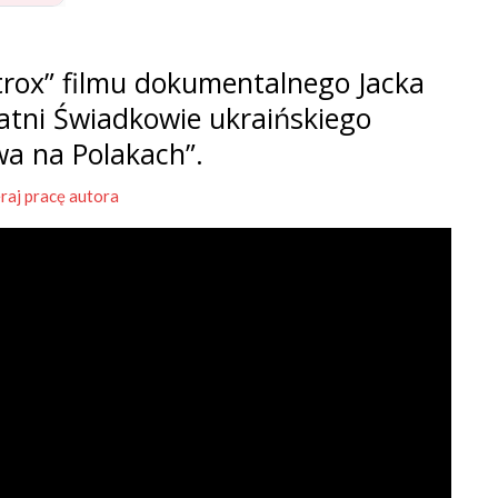
rox” filmu dokumentalnego Jacka
tatni Świadkowie ukraińskiego
wa na Polakach”.
raj pracę autora