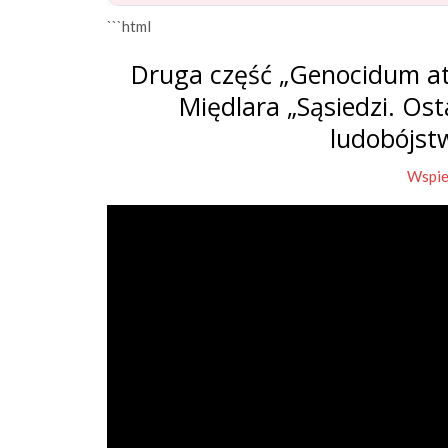
```html
Druga część „Genocidum at
Międlara „Sąsiedzi. Os
ludobójst
Wspie