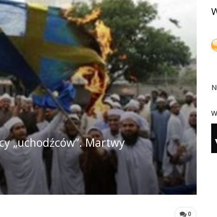
W
N
W
nicy „uchodźców”. Martwy
0