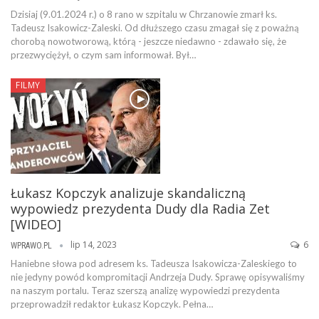
Dzisiaj (9.01.2024 r.) o 8 rano w szpitalu w Chrzanowie zmarł ks.
Tadeusz Isakowicz-Zaleski. Od dłuższego czasu zmagał się z poważną
chorobą nowotworową, którą - jeszcze niedawno - zdawało się, że
przezwyciężył, o czym sam informował. Był…
FILMY
Łukasz Kopczyk analizuje skandaliczną
wypowiedz prezydenta Dudy dla Radia Zet
[WIDEO]
lip 14, 2023
6
WPRAWO.PL
Haniebne słowa pod adresem ks. Tadeusza Isakowicza-Zaleskiego to
nie jedyny powód kompromitacji Andrzeja Dudy. Sprawę opisywaliśmy
na naszym portalu. Teraz szerszą analizę wypowiedzi prezydenta
przeprowadził redaktor Łukasz Kopczyk. Pełna…