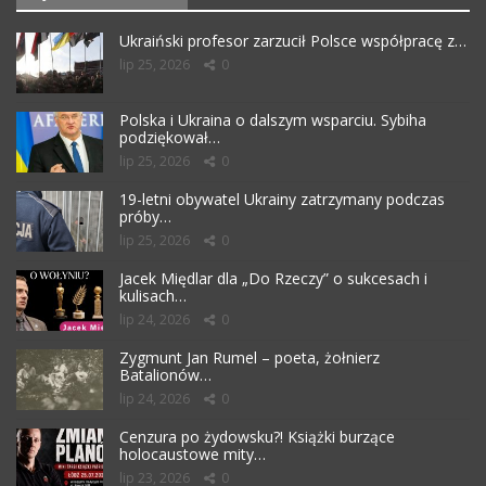
Ukraiński profesor zarzucił Polsce współpracę z…
lip 25, 2026
0
Polska i Ukraina o dalszym wsparciu. Sybiha
podziękował…
lip 25, 2026
0
19-letni obywatel Ukrainy zatrzymany podczas
próby…
lip 25, 2026
0
Jacek Międlar dla „Do Rzeczy” o sukcesach i
kulisach…
lip 24, 2026
0
Zygmunt Jan Rumel – poeta, żołnierz
Batalionów…
lip 24, 2026
0
Cenzura po żydowsku?! Książki burzące
holocaustowe mity…
lip 23, 2026
0