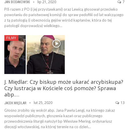
lip 21, 2020
7
JAN BODAKOWSKI
PiS razem z PO (i jej przystawkami) oraz Lewicą głosował przeciwko
powołaniu do państwowej komisji do spraw pedofilii od lat walczącego
z tą patologią (i obecnością gejów wśród kapłanów, która do tej
patologii doprowadza) wielkiego…
FILMY
J. Międlar: Czy biskup może ukarać arcybiskupa?
Czy lustracja w Kościele coś pomoże? Sprawa
abp.…
lut 25, 2020
13
JACEK MIĘDLAR
Głośno zrobiło się wokół abp. Jana Pawła Lengi, na którego zakaz
wypowiedzi publicznych, głoszenia kazań oraz publicznego
przewodniczenia liturgii nałożył bp Wiesław Mering, ordynariusz
diecezji włocławskiej, na której terenie na co dzień…