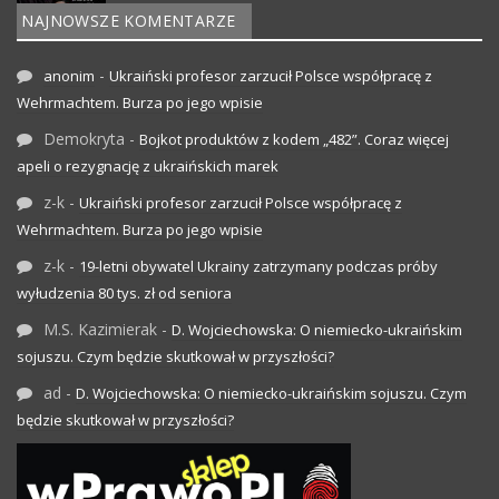
NAJNOWSZE KOMENTARZE
-
anonim
Ukraiński profesor zarzucił Polsce współpracę z
Wehrmachtem. Burza po jego wpisie
Demokryta
-
Bojkot produktów z kodem „482”. Coraz więcej
apeli o rezygnację z ukraińskich marek
z-k
-
Ukraiński profesor zarzucił Polsce współpracę z
Wehrmachtem. Burza po jego wpisie
z-k
-
19-letni obywatel Ukrainy zatrzymany podczas próby
wyłudzenia 80 tys. zł od seniora
M.S. Kazimierak
-
D. Wojciechowska: O niemiecko-ukraińskim
sojuszu. Czym będzie skutkował w przyszłości?
ad
-
D. Wojciechowska: O niemiecko-ukraińskim sojuszu. Czym
będzie skutkował w przyszłości?