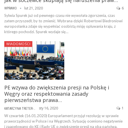
lut 21, 2020
6
WPRAWO
Sylwia Spurek już od pewnego czasu nie wywołała zgorszenia, czas
zatem przyszedł, by to zmienić. Wybrana dzięki Robertowi Biedroniowi
europosłanka zdaje się wypełniać osobistą misję opluwania kraju, z
którego pochodzi. Spurek wydaje się…
WIADOMOŚCI
PE wzywa do zwiększenia presji na Polskę i
Węgry oraz respektowania zasady
pierwszeństwa prawa…
sty 16, 2020
1
KATARZYNA TRETER-SIERPIŃSKA
W czwartek (16.01.2020) Europarlament przyjął rezolucję w sprawie
praworządności w Polsce i na Węgrzech. Sytuację oceniono negatywnie
i zaapelowano do KE i Rady UE o zwiększenie presji na oba państwa.