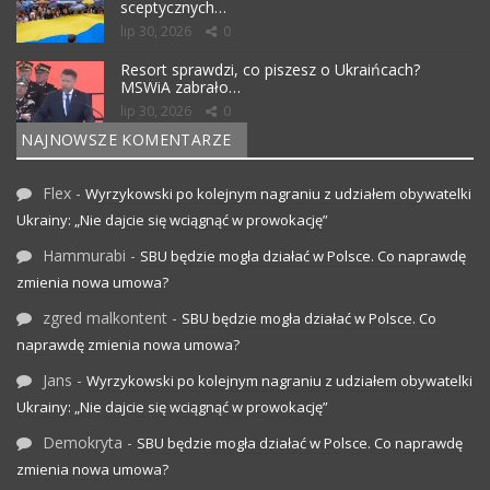
sceptycznych…
lip 30, 2026
0
Resort sprawdzi, co piszesz o Ukraińcach?
MSWiA zabrało…
lip 30, 2026
0
NAJNOWSZE KOMENTARZE
Flex
-
Wyrzykowski po kolejnym nagraniu z udziałem obywatelki
Ukrainy: „Nie dajcie się wciągnąć w prowokację”
Hammurabi
-
SBU będzie mogła działać w Polsce. Co naprawdę
zmienia nowa umowa?
zgred malkontent
-
SBU będzie mogła działać w Polsce. Co
naprawdę zmienia nowa umowa?
Jans
-
Wyrzykowski po kolejnym nagraniu z udziałem obywatelki
Ukrainy: „Nie dajcie się wciągnąć w prowokację”
Demokryta
-
SBU będzie mogła działać w Polsce. Co naprawdę
zmienia nowa umowa?