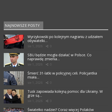
NAJNOWSZE POSTY
Wyrzykowski po kolejnym nagraniu z udziałem
obywatelki…
sie 1, 2026
0
SBU będzie mogła działać w Polsce. Co
naprawdę zmienia…
sie 1, 2026
0
Śmierć 31-latki w policyjnej celi. Policjantka
miała…
sie 1, 2026
0
Tusk zapowiada kolejną pomoc dla Ukrainy. W
grze są…
sie 1, 2026
0
Światełko nadziei? Coraz więcej Polaków