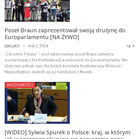
Poseł Braun zaprezentował swoją drużynę do
Europarlamentu [NA ŻYWO]
maj 2, 2024
4
EMISJATV
„Chrońmy Polskę” – pod takim hasłem poseł Braun zamierza
wystartować z list Konfederacji w wyborach do Europarlamentu. Nie
idzie tam jednak sam. Na listach komitetu Konfederacja Wolność i
Niepodległość znaleźli się już kandydaci z Nowej…
WIADOMOŚCI
[WIDEO] Sylwia Spurek o Polsce: kraj, w którym
jak w soczewce skupiają się naruszenia praw…