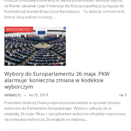
Podczas środowej konferencji w Sejmie poseł Robert Winnicki ogłosił,
że Marek Jakubiak i jego Federacja dla Rzeczpospolitej przystępuje do
Konfederacji Korwin Braun Liroy Narodowcy. - To dobrze, że front tych,
którzy chcą walczyć o naszą…
WIADOMOŚCI
Wybory do Europarlamentu 26 maja. PKW
alarmuje: konieczna zmiana w Kodeksie
wyborczym
lut 25, 2019
0
WPRAWO.PL
Prezydent Andrzej Duda podpisał postanowienie w sprawie terminu
wyborów do Parlamentu Europejskiego. Wybory odbędą się w
niedzielę 26 maja. Wraz z zarządzeniem wyborów oficjalnie rozpoczyna
się kampania wyborcza. Ze względu na niejasną…