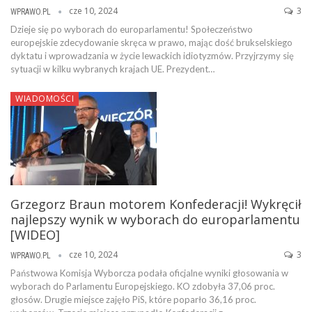
cze 10, 2024
3
WPRAWO.PL
Dzieje się po wyborach do europarlamentu! Społeczeństwo
europejskie zdecydowanie skręca w prawo, mając dość brukselskiego
dyktatu i wprowadzania w życie lewackich idiotyzmów. Przyjrzymy się
sytuacji w kilku wybranych krajach UE. Prezydent…
WIADOMOŚCI
Grzegorz Braun motorem Konfederacji! Wykręcił
najlepszy wynik w wyborach do europarlamentu
[WIDEO]
cze 10, 2024
3
WPRAWO.PL
Państwowa Komisja Wyborcza podała oficjalne wyniki głosowania w
wyborach do Parlamentu Europejskiego. KO zdobyła 37,06 proc.
głosów. Drugie miejsce zajęło PiS, które poparło 36,16 proc.