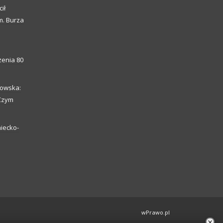
ił
m. Burza
enia 80
howska:
 Czym
iecko-
wPrawo.pl
×