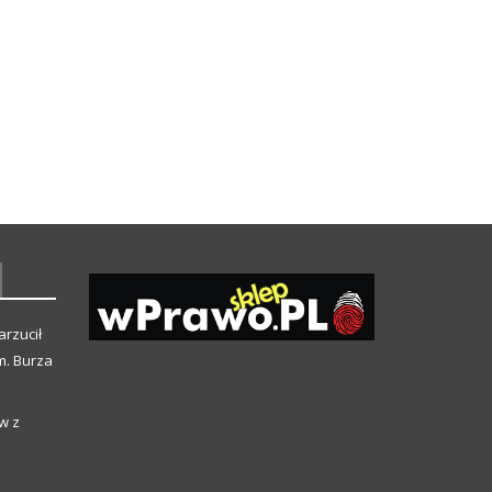
arzucił
m. Burza
w z