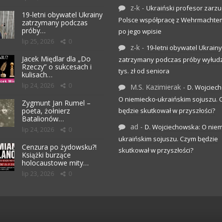
z-k
-
Ukraiński profesor zarzuc
19-letni obywatel Ukrainy
Polsce współpracę z Wehrmachte
zatrzymany podczas
próby…
po jego wpisie
lip 25, 2026
0
z-k
-
19-letni obywatel Ukrainy
Jacek Międlar dla „Do
zatrzymany podczas próby wyłudz
Rzeczy” o sukcesach i
tys. zł od seniora
kulisach…
lip 24, 2026
0
M.S. Kazimierak
-
D. Wojciec
O niemiecko-ukraińskim sojuszu.
Zygmunt Jan Rumel –
poeta, żołnierz
będzie skutkował w przyszłości?
Batalionów…
ad
-
D. Wojciechowska: O niem
lip 24, 2026
0
ukraińskim sojuszu. Czym będzie
Cenzura po żydowsku?!
skutkował w przyszłości?
Książki burzące
holocaustowe mity…
lip 23, 2026
0