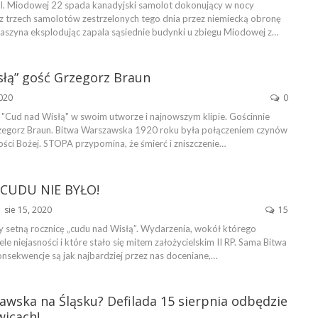
l. Miodowej 22 spada kanadyjski samolot dokonujący w nocy
 z trzech samolotów zestrzelonych tego dnia przez niemiecką obronę
Maszyna eksplodując zapala sąsiednie budynki u zbiegu Miodowej z…
słą” gość Grzegorz Braun
2020
0
"Cud nad Wisłą" w swoim utworze i najnowszym klipie. Gościnnie
zegorz Braun. Bitwa Warszawska 1920 roku była połączeniem czynów
ości Bożej. STOPA przypomina, że śmierć i zniszczenie…
 CUDU NIE BYŁO!
sie 15, 2020
15
y setną rocznicę „cudu nad Wisłą”. Wydarzenia, wokół którego
ele niejasności i które stało się mitem założycielskim II RP. Sama Bitwa
onsekwencje są jak najbardziej przez nas doceniane,…
wska na Śląsku? Defilada 15 sierpnia odbędzie
wicach!