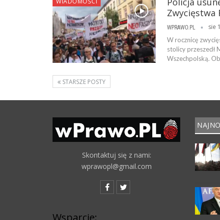
Policja usun
WIADOMOŚCI
Zwycięstwa 
sie 
WPRAWO.PL
W rocznicę zwycię
stolicy przeszedł
Wszechpolską. Oby
STARSZE POSTY
NAJNO
Skontaktuj się z nami:
wprawopl@gmail.com
Wsparcie: