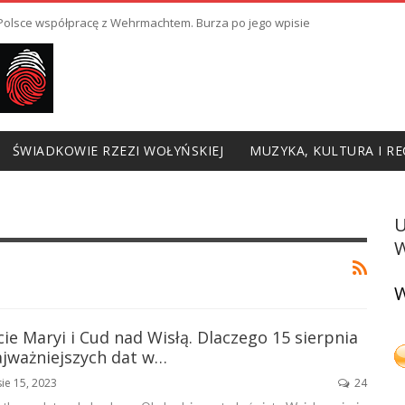
ł Polsce współpracę z Wehrmachtem. Burza po jego wpisie
ŚWIADKOWIE RZEZI WOŁYŃSKIEJ
MUZYKA, KULTURA I RE
W
W
e Maryi i Cud nad Wisłą. Dlaczego 15 sierpnia
ajważniejszych dat w…
sie 15, 2023
24