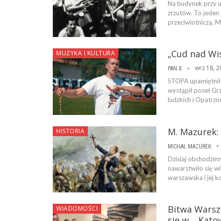
Na budynek przy u
zrzutów. To jeden
przeciwlotniczą. 
„Cud nad Wi
MUZYKA I KULTURA
wrz 18, 
PAN X
STOPA upamiętnił 
wystąpił poseł Gr
ludzkich i Opatrzn
M. Mazurek:
HISTORIA
MICHAŁ MAZUREK
Dzisiaj obchodzim
nawarstwiło się wi
warszawska i jej k
Bitwa Warsza
WIADOMOŚCI
się w… Kato