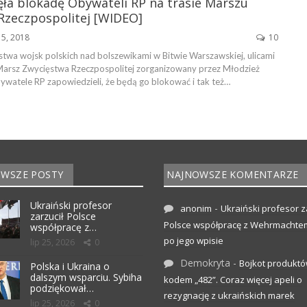
ęła blokadę Obywateli RP na trasie Marszu
Rzeczpospolitej [WIDEO]
15, 2018
10
stwa wojsk polskich nad bolszewikami w Bitwie Warszawskiej, ulicami
 Marsz Zwycięstwa Rzeczpospolitej zorganizowany przez Młodzież
watele RP zapowiedzieli, że będą go blokować i tak też…
WSZE POSTY
NAJNOWSZE KOMENTARZE
Ukraiński profesor
-
anonim
Ukraiński profesor z
zarzucił Polsce
Polsce współpracę z Wehrmachte
współpracę z…
po jego wpisie
lip 25, 2026
0
Demokryta
-
Bojkot produktó
Polska i Ukraina o
dalszym wsparciu. Sybiha
kodem „482”. Coraz więcej apeli o
podziękował…
rezygnację z ukraińskich marek
lip 25, 2026
0