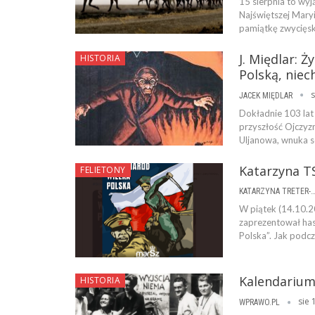
15 sierpnia to wy
Najświętszej Mary
pamiątkę zwycięsk
J. Międlar: 
HISTORIA
Polską, niech
s
JACEK MIĘDLAR
Dokładnie 103 lat
przyszłość Ojczyz
Uljanowa, wnuka s
Katarzyna T
FELIETONY
KATARZYNA TRETER-SIERPI
W piątek (14.10.2
zaprezentował has
Polska”. Jak podcz
Kalendarium
HISTORIA
sie 
WPRAWO.PL