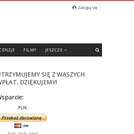
Zaloguj się
CENZJE
FILMY
JESZCZE
UTRZYMUJEMY SIĘ Z WASZYCH
PŁAT. DZIĘKUJEMY!
sparcie:
PLN: