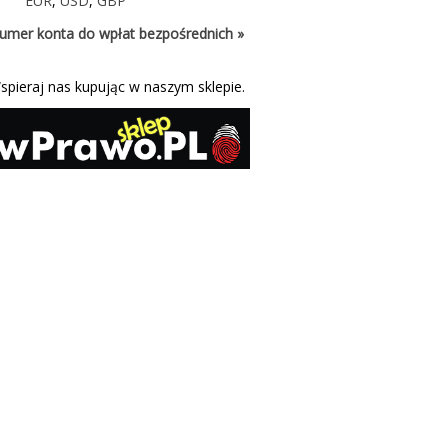
EUR
,
USD
,
GBP
umer konta do wpłat bezpośrednich »
spieraj nas kupując w naszym sklepie.