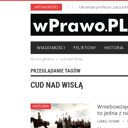
AKTUALNOŚCI
Ukraiński profesor zarzuci
WIADOMOŚCI
FELIETONY
HISTORIA
Strona główna
cud nad Wisłą
PRZEGLĄDANIE TAGÓW
CUD NAD WISŁĄ
Wniebowzięci
HISTORIA
to jedna z n
ŁUKASZ NOWAK