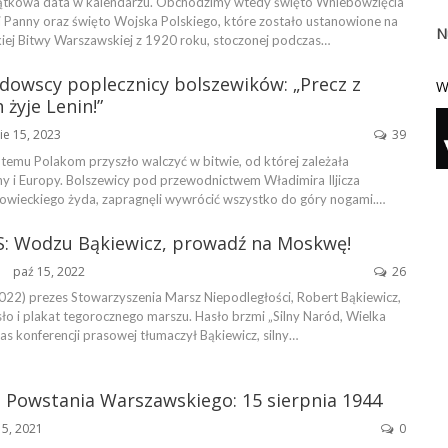
jątkowa data w kalendarzu. Obchodzimy wtedy święto Wniebowzięcia
i Panny oraz święto Wojska Polskiego, które zostało ustanowione na
N
iej Bitwy Warszawskiej z 1920 roku, stoczonej podczas…
Żydowscy poplecznicy bolszewików: „Precz z
W
 żyje Lenin!”
ie 15, 2023
39
 temu Polakom przyszło walczyć w bitwie, od której zależała
ny i Europy. Bolszewicy pod przewodnictwem Władimira Iljicza
owieckiego żyda, zapragnęli wywrócić wszystko do góry nogami.…
S: Wodzu Bąkiewicz, prowadź na Moskwę!
paź 15, 2022
26
ŃSKA
022) prezes Stowarzyszenia Marsz Niepodległości, Robert Bąkiewicz,
ło i plakat tegorocznego marszu. Hasło brzmi „Silny Naród, Wielka
as konferencji prasowej tłumaczył Bąkiewicz, silny…
 Powstania Warszawskiego: 15 sierpnia 1944
15, 2021
0