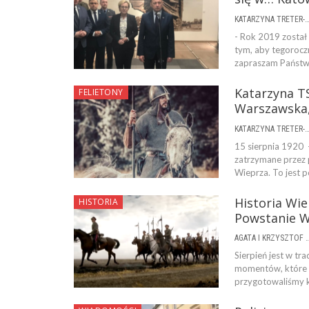
KATARZYNA TRETER-SIERPI
- Rok 2019 został
tym, aby tegorocz
zapraszam Państw
Katarzyna TS
FELIETONY
Warszawska,
KATARZYNA TRETER-SIERPI
15 sierpnia 1920 
zatrzymane przez p
Wieprza. To jest 
Historia Wie
HISTORIA
Powstanie W
AGATA I KRZYSZTOF ŻA
Sierpień jest w tr
momentów, które zm
przygotowaliśmy k