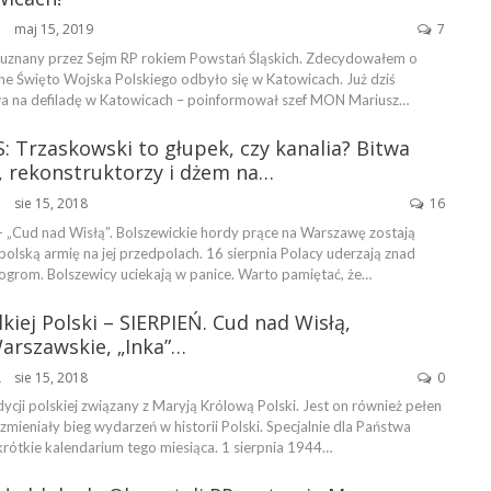
maj 15, 2019
7
ŃSKA
 uznany przez Sejm RP rokiem Powstań Śląskich. Zdecydowałem o
ne Święto Wojska Polskiego odbyło się w Katowicach. Już dziś
a na defiladę w Katowicach – poinformował szef MON Mariusz…
: Trzaskowski to głupek, czy kanalia? Bitwa
 rekonstruktorzy i dżem na…
sie 15, 2018
16
ŃSKA
- „Cud nad Wisłą”. Bolszewickie hordy prące na Warszawę zostają
olską armię na jej przedpolach. 16 sierpnia Polacy uderzają znad
pogrom. Bolszewicy uciekają w panice. Warto pamiętać, że…
lkiej Polski – SIERPIEŃ. Cud nad Wisłą,
arszawskie, „Inka”…
sie 15, 2018
0
BIERKOWIE
adycji polskiej związany z Maryją Królową Polski. Jest on również pełen
ieniały bieg wydarzeń w historii Polski. Specjalnie dla Państwa
rótkie kalendarium tego miesiąca. 1 sierpnia 1944…