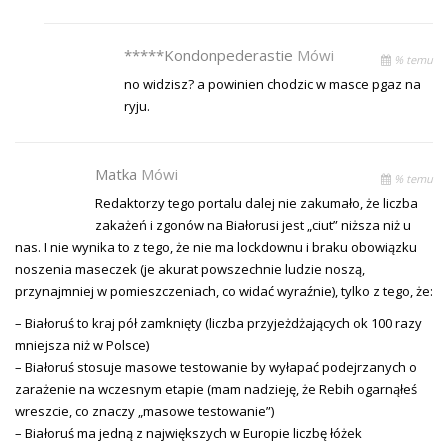
*****kondonpederastie
Mówi
% temu
no widzisz? a powinien chodzic w masce pgaz na
ryju.
Matka
Mówi
% temu
Redaktorzy tego portalu dalej nie zakumało, że liczba
zakażeń i zgonów na Białorusi jest „ciut” niższa niż u
nas. I nie wynika to z tego, że nie ma lockdownu i braku obowiązku
noszenia maseczek (je akurat powszechnie ludzie noszą,
przynajmniej w pomieszczeniach, co widać wyraźnie), tylko z tego, że:
– Białoruś to kraj pół zamknięty (liczba przyjeżdżających ok 100 razy
mniejsza niż w Polsce)
– Białoruś stosuje masowe testowanie by wyłapać podejrzanych o
zarażenie na wczesnym etapie (mam nadzieję, że Rebih ogarnąłeś
wreszcie, co znaczy „masowe testowanie”)
– Białoruś ma jedną z największych w Europie liczbę łóżek