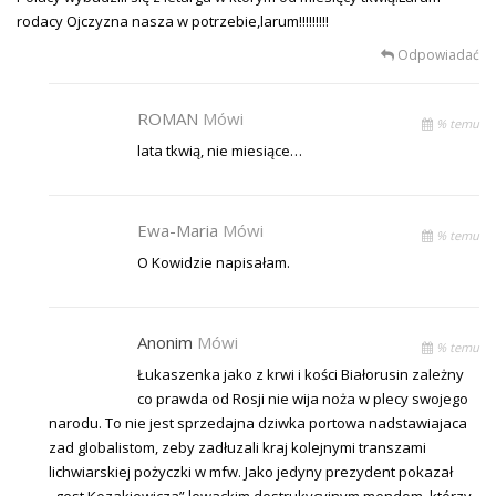
rodacy Ojczyzna nasza w potrzebie,larum!!!!!!!!!
Odpowiadać
ROMAN
Mówi
% temu
lata tkwią, nie miesiące…
Ewa-Maria
Mówi
% temu
O Kowidzie napisałam.
Anonim
Mówi
% temu
Łukaszenka jako z krwi i kości Białorusin zależny
co prawda od Rosji nie wija noża w plecy swojego
narodu. To nie jest sprzedajna dziwka portowa nadstawiajaca
zad globalistom, zeby zadłuzali kraj kolejnymi transzami
lichwiarskiej pożyczki w mfw. Jako jedyny prezydent pokazał
,,gest Kozakiewicza” lewackim destrukycyjnym mendom, którzy