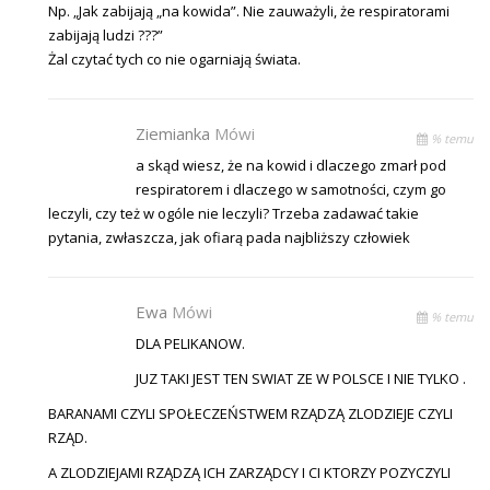
Np. „Jak zabijają „na kowida”. Nie zauważyli, że respiratorami
zabijają ludzi ???”
Żal czytać tych co nie ogarniają świata.
Ziemianka
Mówi
% temu
a skąd wiesz, że na kowid i dlaczego zmarł pod
respiratorem i dlaczego w samotności, czym go
leczyli, czy też w ogóle nie leczyli? Trzeba zadawać takie
pytania, zwłaszcza, jak ofiarą pada najbliższy człowiek
Ewa
Mówi
% temu
DLA PELIKANOW.
JUZ TAKI JEST TEN SWIAT ZE W POLSCE I NIE TYLKO .
BARANAMI CZYLI SPOŁECZEŃSTWEM RZĄDZĄ ZLODZIEJE CZYLI
RZĄD.
A ZLODZIEJAMI RZĄDZĄ ICH ZARZĄDCY I CI KTORZY POZYCZYLI