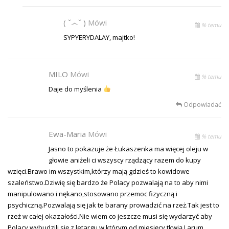
( ˇ෴ˇ )
Mówi
% temu
SYPYERYDALAY, majtko!
MILO
Mówi
% temu
Daje do myślenia
Odpowiadać
Ewa-Maria
Mówi
% temu
Jasno to pokazuje że Łukaszenka ma więcej oleju w
głowie aniżeli ci wszyscy rządzący razem do kupy
wzięci.Brawo im wszystkim,którzy mają gdzieś to kowidowe
szaleństwo.Dziwię się bardzo że Polacy pozwalają na to aby nimi
manipulowano i nękano,stosowano przemoc fizyczną i
psychiczną.Pozwalają się jak te barany prowadzić na rzeż.Tak jest to
rzeż w całej okazałości.Nie wiem co jeszcze musi się wydarzyć aby
Polacy wybudzili się z letargu w którym od miesięcy tkwią.Larum