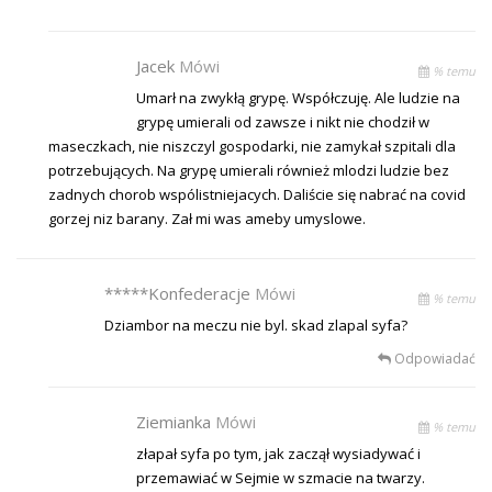
Jacek
Mówi
% temu
Umarł na zwykłą grypę. Współczuję. Ale ludzie na
grypę umierali od zawsze i nikt nie chodził w
maseczkach, nie niszczyl gospodarki, nie zamykał szpitali dla
potrzebujących. Na grypę umierali również mlodzi ludzie bez
zadnych chorob wspólistniejacych. Daliście się nabrać na covid
gorzej niz barany. Zał mi was ameby umyslowe.
*****konfederacje
Mówi
% temu
Dziambor na meczu nie byl. skad zlapal syfa?
Odpowiadać
Ziemianka
Mówi
% temu
złapał syfa po tym, jak zaczął wysiadywać i
przemawiać w Sejmie w szmacie na twarzy.