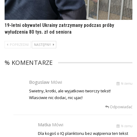
19-letni obywatel Ukrainy zatrzymany podczas próby
wyłudzenia 80 tys. zł od seniora
POPRZEDNI
NASTĘPNY
% KOMENTARZE
Boguslaw
Mówi
% temu
Swietny, krotki, ale wyjatkowo tworczy tekst!
Wlasciwie nic dodac, nic ujac!
Odpowiadać
Matka
Mówi
% temu
Dla kogoś o IQ planktonu bez wątpienia ten tekst