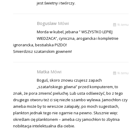
jest świetny i twórczy.
Boguslaw
Mówi
% temu
Morda w kubel, jebana ” WSZYSTKO LEPIEJ
WIEDZACA”, cyniczna, arogancka i kompletnie
ignorancka, bestialska PIZDO!
Smierdzisz szatanskim gownem!
Matka
Mówi
% temu
Boguś, skoro znowu czujesz zapach
„szatańskiego gówna” przed komputerem, to
znak, że pora zmienić pieluchę. Lub usta odświeżyć, bo z tego
drugiego otworu też ci się niezłe szambo wylewa. Jamochłon czy
ameba może by to wreszcie załapały, po moich sugestiach,
plankton jednak tego nie ogarnie na pewno. Słusznie więc
określam cię planktonem – ameba czy jamochłon to zbytnia
nobilitacja intelektualna dla ciebie.