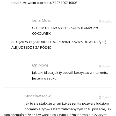
umarło w twoim otoczeniu? 10? 100? 1000?
Lena
Mówi
% temu
GLUPIM I BEZ MOZGU SZKODA TLUMACZYC
COKOLWIEK.
A TO JAK W HUJA ROBI ICH DOSŁOWNIE KAZDY. DOWIEDZĄ SIĘ
ALE JUZ BĘDZIE ZA PÓŹNO.
On
Mówi
% temu
Jak taki idiota jak ty potrafi korzystac z internetu.
Jestem w szoku.
Mirosław
Mówi
% temu
Jak to się stało, że tyran Łukaszenka pozwala ludziom
normalnie żyć—jestem załamany tym co tu piszecie, jak
tam normalnie żyją? czy wiecie co z tymi ludżmi normalnie żyjącymi