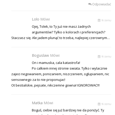
Odpowiadać
Lolo
Mówi
% temu
Ojej, Tolek, to Ty już nie masz żadnych
argumentów? Tylko o kolorach i preferencjach?
Staczasz się. Ale jadem plunąć to trzeba, najlepiej czerownym…
Boguslaw
Mówi
% temu
On i mamuska, cala katastrofa!
Po calkiem innej stronie swiata. Tylko i wylacznie
zajeci negowaniem, ponizaniem, niszczeniem, oglupianiem, nic
sensownego za to nie proponujac!
Ot bestialskie, pejsate, nikczemne gowna! IGNOROWAC!!!
Matka
Mówi
% temu
Boguś, ciebie się już bardziej nie da poniżyć. Ty