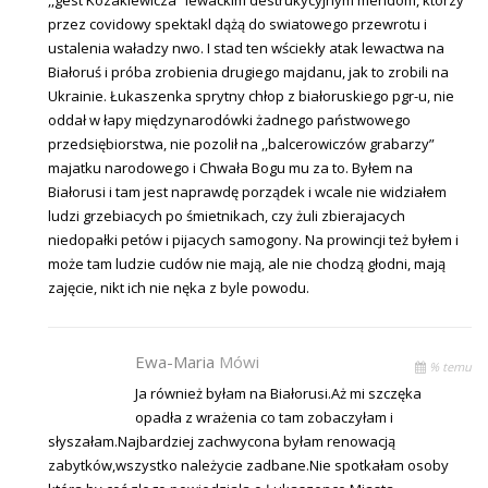
przez covidowy spektakl dążą do swiatowego przewrotu i
ustalenia waładzy nwo. I stad ten wściekły atak lewactwa na
Białoruś i próba zrobienia drugiego majdanu, jak to zrobili na
Ukrainie. Łukaszenka sprytny chłop z białoruskiego pgr-u, nie
oddał w łapy międzynarodówki żadnego państwowego
przedsiębiorstwa, nie pozolił na ,,balcerowiczów grabarzy”
majatku narodowego i Chwała Bogu mu za to. Byłem na
Białorusi i tam jest naprawdę porządek i wcale nie widziałem
ludzi grzebiacych po śmietnikach, czy żuli zbierajacych
niedopałki petów i pijacych samogony. Na prowincji też byłem i
może tam ludzie cudów nie mają, ale nie chodzą głodni, mają
zajęcie, nikt ich nie nęka z byle powodu.
Ewa-Maria
Mówi
% temu
Ja również byłam na Białorusi.Aż mi szczęka
opadła z wrażenia co tam zobaczyłam i
słyszałam.Najbardziej zachwycona byłam renowacją
zabytków,wszystko należycie zadbane.Nie spotkałam osoby