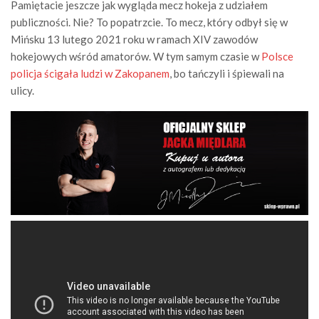
Pamiętacie jeszcze jak wygląda mecz hokeja z udziałem
publiczności. Nie? To popatrzcie. To mecz, który odbył się w
Mińsku 13 lutego 2021 roku w ramach XIV zawodów
hokejowych wśród amatorów. W tym samym czasie w
Polsce
policja ścigała ludzi w Zakopanem
, bo tańczyli i śpiewali na
ulicy.