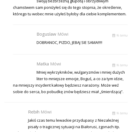
swoją bezbrzeżną głupotą i obrzydliwym
chamstwem sam poniżyłeś się do tego stopnia, że określenie,
którego tu wobec mnie użyłeś byłoby dla ciebie komplementem.
Boguslaw
Mówi
% temu
DOBRANOC, PIZDO, JEBAJ SIE SAMA!!!!!
Matka
Mówi
% temu
Mniej wykrzykników, wulgaryzmów i mniej dużych
liter to mniejsze emocje, Boguś, a co za tym idzie,
na mniejszy incydent kałowy będziesz narażony. Może weź
sobie do serca, bo pobudkę znów będziesz miał „śmierdzącą”.
Rebih
Mówi
% temu
Jakiś czas temu lewackie przydupasy z Niezależnej
pisały o tragicznej sytuacji na Białorusi, zgonach itp.