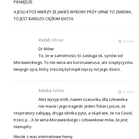
PIENIĘDZE.
A JESLI KTOŚ WIERZY ZE JAKIEŚ WYBORY PRZY URNIE TO ZMIENIA,
TO JEST BARDZO CIĘŻKIM IDIOTA.
Rebih
Mówi
% temu
Dr Mówi
To, że w samotności, to zasługa sk..synów od
Morawieckiego. To nie wina ani koronawirusa, ani sceptycyzmu
twojego ojca, który zresztą był mądrzejszy niż jego dzieci.
Matka
Mówi
% temu
Ależ wysyp trolli, nawet szacunku dla człowieka
nie macie i jego tragedii. Jeden foliarz pisze, że
respiratory zabijają, druga idiotka pyta, a skąd wie, że na Covid,
trzeci p….li że wina Morawieckiego i człowiekowi mów, że jest
niemądry.
Niezłe z was internetowe hieny.