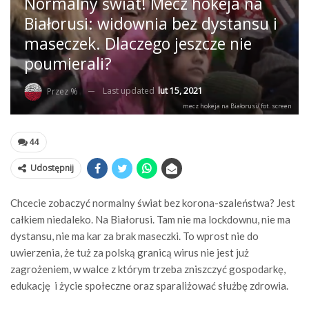
Normalny świat! Mecz hokeja na
Białorusi: widownia bez dystansu i
maseczek. Dlaczego jeszcze nie
poumierali?
Last updated
lut 15, 2021
Przez %
mecz hokeja na Białorusi/ fot. screen
44
Udostępnij
Chcecie zobaczyć normalny świat bez korona-szaleństwa? Jest
całkiem niedaleko. Na Białorusi. Tam nie ma lockdownu, nie ma
dystansu, nie ma kar za brak maseczki. To wprost nie do
uwierzenia, że tuż za polską granicą wirus nie jest już
zagrożeniem, w walce z którym trzeba zniszczyć gospodarkę,
edukację i życie społeczne oraz sparaliżować służbę zdrowia.