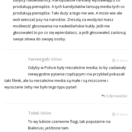
produkują pieniądze. A tych kandydatów lansują media tych co
produkują pieniądze. Taki duży a tego nie wie. A może wie ale
woli wieszać psy na narodzie. Zresztą za wodą też masz
możliwość głosowania na nadwiślańskie kukły. Jeśli nie
głosowałeś to po co się wpierdalasz, a jeśli głosowałeś zastosuj
swoje słowa do swojej osoby.
Ywveegeb
Mówi
% temu
Gdyby w Polsce były niezależne media, to by zadawały
niewygodne pytania rządzącym i na przykład pokazali
taki filmik, ale tu niezależne media są małe i są niszczone i
wyciszane żeby nie było tego typu pytań
Odpowiadać
Tolek
Mówi
% temu
To wy lubicie czerwone flagi, tak popularne na
Białorusi, jeździcie tam.