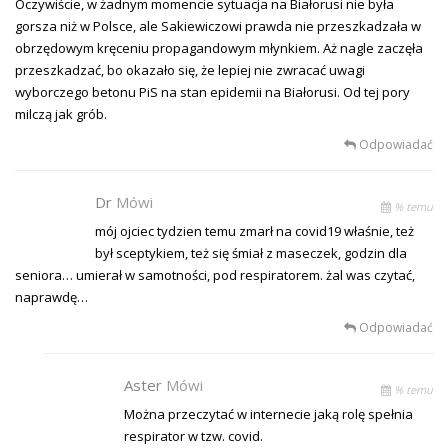
Oczywiście, w żadnym momencie sytuacja na Białorusi nie była
gorsza niż w Polsce, ale Sakiewiczowi prawda nie przeszkadzała w
obrzędowym kręceniu propagandowym młynkiem. Aż nagle zaczęła
przeszkadzać, bo okazało się, że lepiej nie zwracać uwagi
wyborczego betonu PiS na stan epidemii na Białorusi. Od tej pory
milczą jak grób.
Odpowiadać
Dr
Mówi
% temu
mój ojciec tydzien temu zmarł na covid19 właśnie, też
był sceptykiem, też się śmiał z maseczek, godzin dla
seniora… umierał w samotności, pod respiratorem. żal was czytać,
naprawdę…
Odpowiadać
Aster
Mówi
% temu
Można przeczytać w internecie jaką rolę spełnia
respirator w tzw. covid.