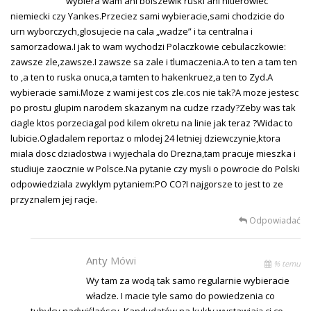
wybiera wam ani bolszewik ruski ani hitlerowiec
niemiecki czy Yankes.Przeciez sami wybieracie,sami chodzicie do
urn wyborczych,glosujecie na cala „wadze” i ta centralna i
samorzadowa.I jak to wam wychodzi Polaczkowie cebulaczkowie:
zawsze zle,zawsze.I zawsze sa zale i tlumaczenia.A to ten a tam ten
to ,a ten to ruska onuca,a tamten to hakenkruez,a ten to Zyd.A
wybieracie sami.Moze z wami jest cos zle.cos nie tak?A moze jestesc
po prostu glupim narodem skazanym na cudze rzady?Zeby was tak
ciagle ktos porzeciagal pod kilem okretu na linie jak teraz ?Widac to
lubicie.Ogladalem reportaz o mlodej 24 letniej dziewczynie,ktora
miala dosc dziadostwa i wyjechala do Drezna,tam pracuje mieszka i
studiuje zaocznie w Polsce.Na pytanie czy mysli o powrocie do Polski
odpowiedziala zwyklym pytaniem:PO CO?I najgorsze to jest to ze
przyznalem jej racje.
Odpowiadać
Anty
Mówi
% temu
Wy tam za wodą tak samo regularnie wybieracie
władze. I macie tyle samo do powiedzenia co
tubylcy nadwiślańscy. Kandydatów na kukły wystawiają ci co