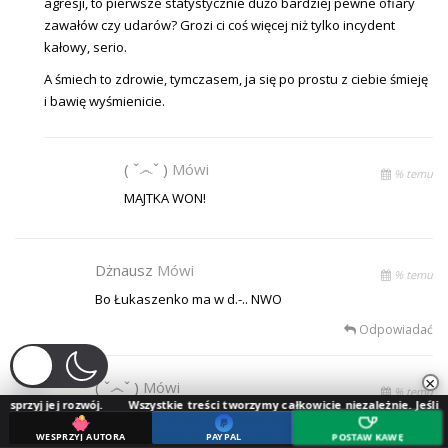
agresji, to pierwsze statystycznie dużo bardziej pewne ofiary
zawałów czy udarów? Grozi ci coś więcej niż tylko incydent
kałowy, serio.
A śmiech to zdrowie, tymczasem, ja się po prostu z ciebie śmieję
i bawię wyśmienicie.
( ˇ෴ˇ )
Mówi
% temu
MAJTKA WON!
Dżnausz
Mówi
% temu
Bo Łukaszenko ma w d.-.. NWO
Odpowiadać
×
( ˇ෴ˇ )
Mówi
% temu
ozwój.
Wszystkie treści tworzymy całkowicie niezależnie. Jeśli doceniasz nas
Zaszmacenie twarzy i zakaz oddychania świeżym,
pełnym powietrzem gwarantuje brak naturalnej
WESPRZYJ AUTORA
PAYPAL
POSTAW KAWĘ