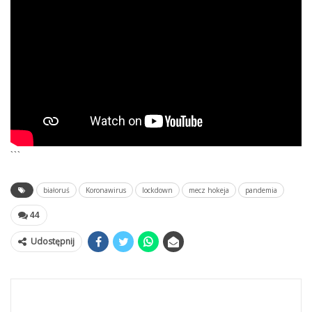
```
białoruś
Koronawirus
lockdown
mecz hokeja
pandemia
44
Udostępnij