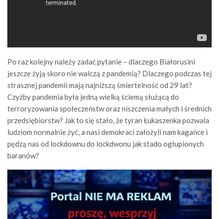
Po raz kolejny należy zadać pytanie – dlaczego Białorusini
jeszcze żyją skoro nie walczą z pandemią? Dlaczego podczas tej
strasznej pandemii mają najniższą śmiertelność od 29 lat?
Czyżby pandemia była jedną wielką ściemą służącą do
terroryzowania społeczeństw oraz niszczenia małych i średnich
przedsiębiorstw? Jak to się stało, że tyran Łukaszenka pozwala
ludziom normalnie żyć, a nasi demokraci założyli nam kagańce i
pędzą nas od lockdownu do lockdwonu jak stado ogłupionych
baranów?