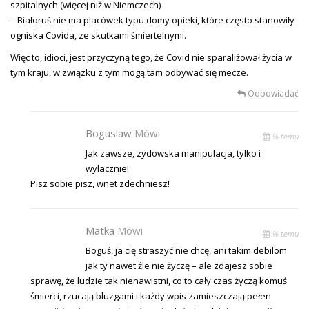
szpitalnych (więcej niż w Niemczech)
– Białoruś nie ma placówek typu domy opieki, które często stanowiły
ogniska Covida, ze skutkami śmiertelnymi.
Więc to, idioci, jest przyczyną tego, że Covid nie sparaliżował życia w
tym kraju, w związku z tym mogą.tam odbywać się mecze.
Odpowiadać
Boguslaw
Mówi
% temu
Jak zawsze, zydowska manipulacja, tylko i
wylacznie!
Pisz sobie pisz, wnet zdechniesz!
Matka
Mówi
% temu
Boguś, ja cię straszyć nie chcę, ani takim debilom
jak ty nawet źle nie życzę – ale zdajesz sobie
sprawę, że ludzie tak nienawistni, co to cały czas życzą komuś
śmierci, rzucają bluzgami i każdy wpis zamieszczają pełen