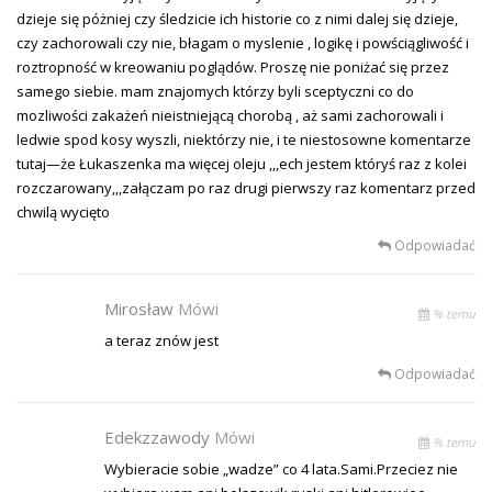
dzieje się póżniej czy śledzicie ich historie co z nimi dalej się dzieje,
czy zachorowali czy nie, błagam o myslenie , logikę i powściągliwość i
roztropność w kreowaniu poglądów. Proszę nie poniżać się przez
samego siebie. mam znajomych którzy byli sceptyczni co do
mozliwości zakażeń nieistniejącą chorobą , aż sami zachorowali i
ledwie spod kosy wyszli, niektórzy nie, i te niestosowne komentarze
tutaj—że Łukaszenka ma więcej oleju ,,,ech jestem któryś raz z kolei
rozczarowany,,,załączam po raz drugi pierwszy raz komentarz przed
chwilą wycięto
Odpowiadać
Mirosław
Mówi
% temu
a teraz znów jest
Odpowiadać
Edekzzawody
Mówi
% temu
Wybieracie sobie „wadze” co 4 lata.Sami.Przeciez nie