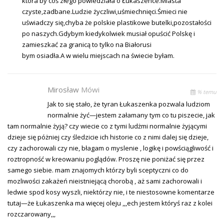
która by coś złego powiedziała o Łukaszence.Miasta
czyste,zadbane.Ludzie życzliwi,uśmiechnięci.Śmieci nie
uświadczy się,chyba że polskie plastikowe butelki,pozostałości
po naszych.Gdybym kiedykolwiek musiał opuścić Polskę i
zamieszkać za granicą to tylko na Białorusi
bym osiadła.A w wielu miejscach na świecie byłam.
Mirosław
Mówi
% temu
Jak to się stało, że tyran Łukaszenka pozwala ludziom
normalnie żyć—jestem załamany tym co tu piszecie, jak
tam normalnie żyją? czy wiecie co z tymi ludżmi normalnie żyjącymi
dzieje się póżniej czy śledzicie ich historie co z nimi dalej się dzieje,
czy zachorowali czy nie, błagam o myslenie , logikę i powściągliwość i
roztropność w kreowaniu poglądów. Proszę nie poniżać się przez
samego siebie. mam znajomych którzy byli sceptyczni co do
mozliwości zakażeń nieistniejącą chorobą , aż sami zachorowali i
ledwie spod kosy wyszli, niektórzy nie, i te niestosowne komentarze
tutaj—że Łukaszenka ma więcej oleju ,,,ech jestem któryś raz z kolei
rozczarowany,,,