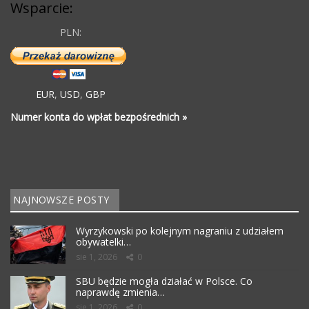
Wsparcie:
PLN:
EUR
,
USD
,
GBP
Numer konta do wpłat bezpośrednich »
NAJNOWSZE POSTY
Wyrzykowski po kolejnym nagraniu z udziałem
obywatelki…
sie 1, 2026
0
SBU będzie mogła działać w Polsce. Co
naprawdę zmienia…
sie 1, 2026
0