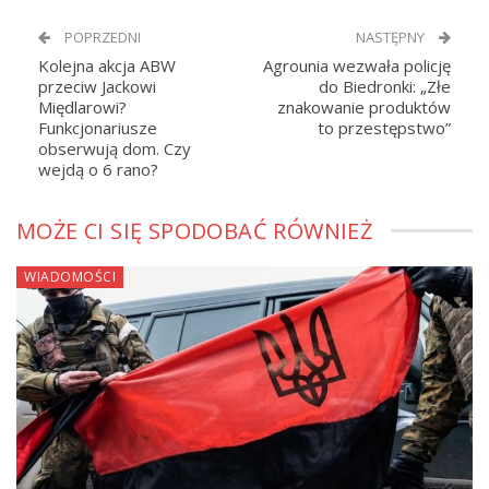
POPRZEDNI
NASTĘPNY
Kolejna akcja ABW
Agrounia wezwała policję
przeciw Jackowi
do Biedronki: „Złe
Międlarowi?
znakowanie produktów
Funkcjonariusze
to przestępstwo”
obserwują dom. Czy
wejdą o 6 rano?
MOŻE CI SIĘ SPODOBAĆ RÓWNIEŻ
WIADOMOŚCI