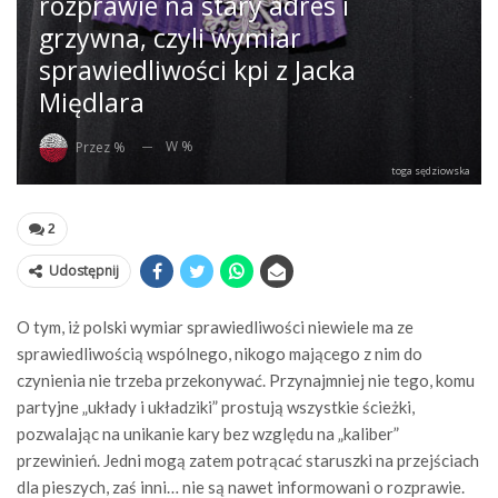
rozprawie na stary adres i
grzywna, czyli wymiar
sprawiedliwości kpi z Jacka
Międlara
W %
Przez %
toga sędziowska
2
Udostępnij
O tym, iż polski wymiar sprawiedliwości niewiele ma ze
sprawiedliwością wspólnego, nikogo mającego z nim do
czynienia nie trzeba przekonywać. Przynajmniej nie tego, komu
partyjne „układy i układziki” prostują wszystkie ścieżki,
pozwalając na unikanie kary bez względu na „kaliber”
przewinień. Jedni mogą zatem potrącać staruszki na przejściach
dla pieszych, zaś inni… nie są nawet informowani o rozprawie.