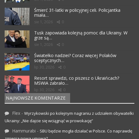
Śmierć 31-latki w policyjnej celi. Policjantka
miała…
sie 1, 2026
0
Tusk zapowiada kolejną pomoc dla Ukrainy. W
grze są…
sie 1, 2026
0
Światełko nadziei? Coraz więcej Polaków
sceptycznych…
lip 30, 2026
0
Resort sprawdzi, co piszesz o Ukraińcach?
MSWiA zabrało…
lip 30, 2026
0
NAJNOWSZE KOMENTARZE
Flex
-
Wyrzykowski po kolejnym nagraniu z udziałem obywatelki
Ukrainy: „Nie dajcie się wciągnąć w prowokację”
Hammurabi
-
SBU będzie mogła działać w Polsce. Co naprawdę
zmienia nowa umowa?