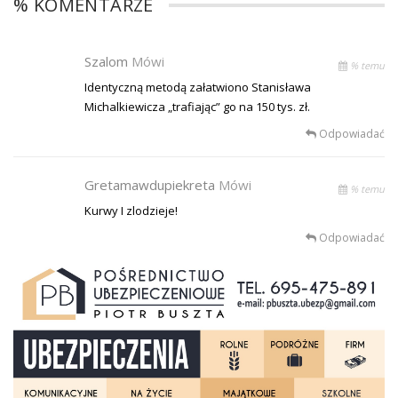
% KOMENTARZE
Szalom
Mówi
% temu
Identyczną metodą załatwiono Stanisława
Michalkiewicza „trafiając” go na 150 tys. zł.
Odpowiadać
Gretamawdupiekreta
Mówi
% temu
Kurwy I zlodzieje!
Odpowiadać