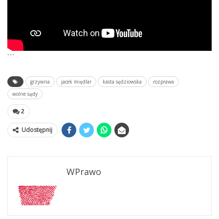
```
grzywna
jacek międlar
kasta sędziowska
rozprawa
wolne sądy
2
Udostępnij
WPrawo