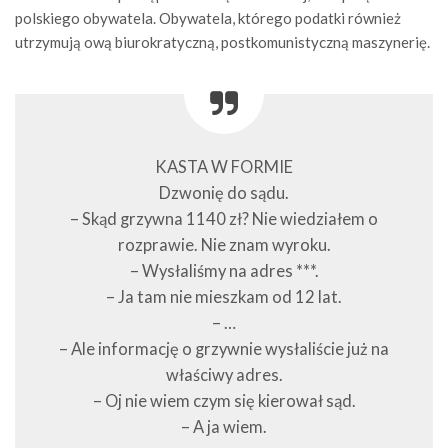
polskiego obywatela. Obywatela, którego podatki również
utrzymują ową biurokratyczną, postkomunistyczną maszynerię.
KASTA W FORMIE
Dzwonię do sądu.
– Skąd grzywna 1140 zł? Nie wiedziałem o
rozprawie. Nie znam wyroku.
– Wysłaliśmy na adres ***.
– Ja tam nie mieszkam od 12 lat.
– …
– Ale informację o grzywnie wysłaliście już na
właściwy adres.
– Oj nie wiem czym się kierował sąd.
– A ja wiem.