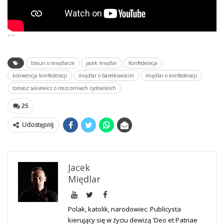
```
braun o międlarze
jacek międlar
Konfederacja
konwencja konfederacji
międlar o barełkowskim
międlar o konfederacji
tomasz sakiewicz o roszczeniach żydowskich
25
Udostępnij
Jacek
Międlar
Polak, katolik, narodowiec. Publicysta
kierujący się w życiu dewizą 'Deo et Patriae