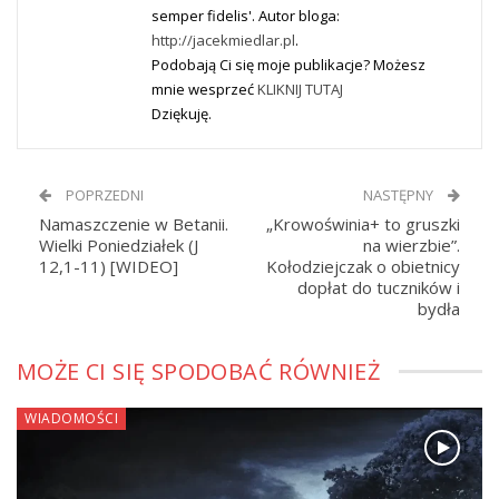
semper fidelis'. Autor bloga:
http://jacekmiedlar.pl
.
Podobają Ci się moje publikacje? Możesz
mnie wesprzeć
KLIKNIJ TUTAJ
Dziękuję.
POPRZEDNI
NASTĘPNY
Namaszczenie w Betanii.
„Krowoświnia+ to gruszki
Wielki Poniedziałek (J
na wierzbie”.
12,1-11) [WIDEO]
Kołodziejczak o obietnicy
dopłat do tuczników i
bydła
MOŻE CI SIĘ SPODOBAĆ RÓWNIEŻ
WIADOMOŚCI