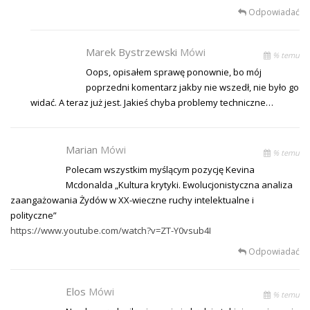
Odpowiadać
Marek Bystrzewski
Mówi
% temu
Oops, opisałem sprawę ponownie, bo mój
poprzedni komentarz jakby nie wszedł, nie było go
widać. A teraz już jest. Jakieś chyba problemy techniczne…
Marian
Mówi
% temu
Polecam wszystkim myślącym pozycję Kevina
Mcdonalda „Kultura krytyki. Ewolucjonistyczna analiza
zaangażowania Żydów w XX-wieczne ruchy intelektualne i
polityczne”
https://www.youtube.com/watch?v=ZT-Y0vsub4I
Odpowiadać
Elos
Mówi
% temu