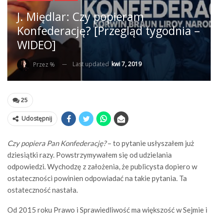
J. Międlar: Czy popieram
Konfederację? [Przegląd tygodnia –
WIDEO]
Last updated
kwi 7, 2019
Przez %
25
Udostępnij
Czy popiera Pan Konfederację?
– to pytanie usłyszałem już
dziesiątki razy. Powstrzymywałem się od udzielania
odpowiedzi. Wychodzę z założenia, że publicysta dopiero w
ostateczności powinien odpowiadać na takie pytania. Ta
ostateczność nastała.
Od 2015 roku Prawo i Sprawiedliwość ma większość w Sejmie i