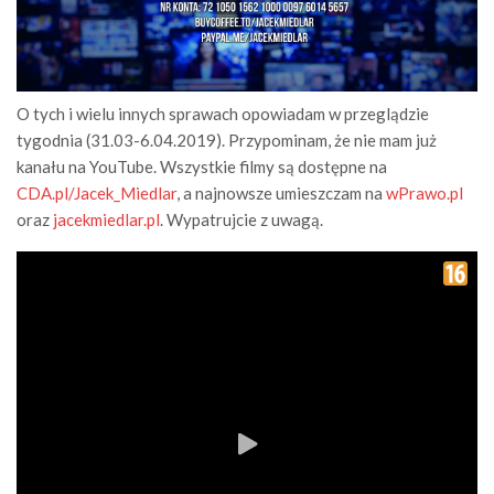
O tych i wielu innych sprawach opowiadam w przeglądzie
tygodnia (31.03-6.04.2019). Przypominam, że nie mam już
kanału na YouTube. Wszystkie filmy są dostępne na
CDA.pl/Jacek_Miedlar
, a najnowsze umieszczam na
wPrawo.pl
oraz
jacekmiedlar.pl
. Wypatrujcie z uwagą.