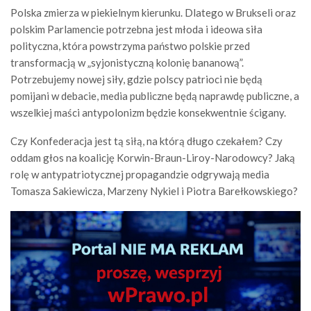
Polska zmierza w piekielnym kierunku. Dlatego w Brukseli oraz
polskim Parlamencie potrzebna jest młoda i ideowa siła
polityczna, która powstrzyma państwo polskie przed
transformacją w „syjonistyczną kolonię bananową”.
Potrzebujemy nowej siły, gdzie polscy patrioci nie będą
pomijani w debacie, media publiczne będą naprawdę publiczne, a
wszelkiej maści antypolonizm będzie konsekwentnie ścigany.
Czy Konfederacja jest tą siłą, na którą długo czekałem? Czy
oddam głos na koalicję Korwin-Braun-Liroy-Narodowcy? Jaką
rolę w antypatriotycznej propagandzie odgrywają media
Tomasza Sakiewicza, Marzeny Nykiel i Piotra Barełkowskiego?