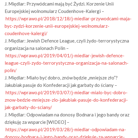
J. Międlar: Przywódcami mają być Żydzi. Korzenie Unii
Europejskiej wolnomularz Coudenhove-Kalergi –
https://wprawo.pl/2018/12/18/j-miedlar-przywodcami-maja-
byc-zydzi-korzenie-unii-europejskiej-wolnomularz-
coudenhove-kalergi/
J. Międlar: Jewish Defence League, czyli żydo-terrorystyczna
organizacja na salonach Polin –
https://wprawo.pl/2019/04/01/j-miedlar-jewish-defence-
league-czyli-zydo-terrorystyczna-organizacja-na-salonach-
polin/
J. Międlar: Miało być dobro, znów będzie „mniejsze zło”?
Jakubiak pasuje do Konfederacji jak garbaty do ściany –
https://wprawo.pl/2019/03/07/j-miedlar-mialo-byc-dobro-
znow-bedzie-mniejsze-zlo-jakubiak-pasuje-do-konfederacji-
jak-garbaty-do-sciany/
J. Międlar: Odpowiadam na donosy Bodnara i jego bandy oraz
dziękuję za wsparcie [WIDEO] –
https://wprawo.pl/2019/03/28/j-miedlar-odpowiadam-na-
donosy-bodnara-i-jego-bandy-oraz-dziekuje-za-wsparcie-