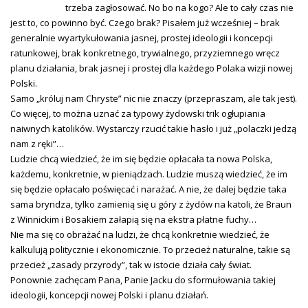
trzeba zagłosować. No bo na kogo? Ale to cały czas nie
jest to, co powinno być. Czego brak? Pisałem już wcześniej – brak
generalnie wyartykułowania jasnej, prostej ideologii i koncepcji
ratunkowej, brak konkretnego, trywialnego, przyziemnego wręcz
planu działania, brak jasnej i prostej dla każdego Polaka wizji nowej
Polski.
Samo „króluj nam Chryste” nic nie znaczy (przepraszam, ale tak jest).
Co więcej, to można uznać za typowy żydowski trik ogłupiania
naiwnych katolików. Wystarczy rzucić takie hasło i już „polaczki jedzą
nam z ręki”…
Ludzie chcą wiedzieć, że im się będzie opłacała ta nowa Polska,
każdemu, konkretnie, w pieniądzach. Ludzie muszą wiedzieć, że im
się będzie opłacało poświęcać i narażać. A nie, że dalej będzie taka
sama bryndza, tylko zamienią się u góry z żydów na katoli, że Braun
z Winnickim i Bosakiem załapią się na ekstra płatne fuchy…
Nie ma się co obrażać na ludzi, że chcą konkretnie wiedzieć, że
kalkulują politycznie i ekonomicznie. To przecież naturalne, takie są
przecież „zasady przyrody”, tak w istocie działa cały świat.
Ponownie zachęcam Pana, Panie Jacku do sformułowania takiej
ideologii, koncepcji nowej Polski i planu działań.