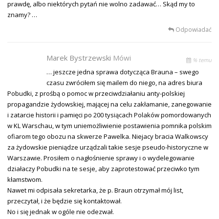
prawdę, albo niektórych pytań nie wolno zadawać… Skąd my to
znamy? …
Odpowiadać
Marek Bystrzewski
Mówi
% temu
… jeszcze jedna sprawa dotycząca Brauna – swego
czasu zwróciłem się mailem do niego, na adres biura
Pobudki, z prośbą o pomoc w przeciwdziałaniu anty-polskiej
propagandzie żydowskiej, mającej na celu zakłamanie, zanegowanie
i zatarcie historii i pamięci po 200 tysiącach Polaków pomordowanych
w KL Warschau, w tym uniemożliwienie postawienia pomnika polskim
ofiarom tego obozu na skwerze Pawelka. Niejacy bracia Walkowscy
za żydowskie pieniądze urządzali takie sesje pseudo-historyczne w
Warszawie. Prosiłem o nagłośnienie sprawy i o wydelegowanie
działaczy Pobudki na te sesje, aby zaprotestować przeciwko tym
kłamstwom.
Nawet mi odpisała sekretarka, że p. Braun otrzymał mój list,
przeczytał, i że będzie się kontaktował.
No i się jednak w ogóle nie odezwał.