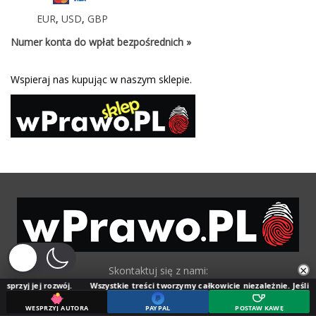
EUR
,
USD
,
GBP
Numer konta do wpłat bezpośrednich »
Wspieraj nas kupując w naszym sklepie.
×
Skontaktuj się z nami:
zwój.
Wszystkie treści tworzymy całkowicie niezależnie. Jeśli doceniasz nasz
wprawopl@gmail.com
WESPRZYJ AUTORA
PAYPAL
POSTAW KAWĘ