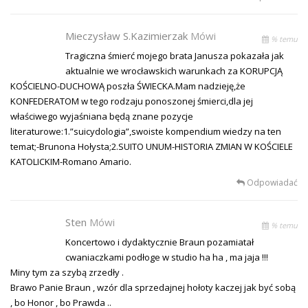
Mieczysław S.Kazimierzak
Mówi
% temu
Tragiczna śmierć mojego brata Janusza pokazała jak
aktualnie we wrocławskich warunkach za KORUPCJĄ
KOŚCIELNO-DUCHOWĄ poszła ŚWIECKA.Mam nadzieję,że
KONFEDERATOM w tego rodzaju ponoszonej śmierci,dla jej
właściwego wyjaśniana będą znane pozycje
literaturowe:1.”suicydologia”,swoiste kompendium wiedzy na ten
temat;-Brunona Hołysta;2.SUITO UNUM-HISTORIA ZMIAN W KOŚCIELE
KATOLICKIM-Romano Amario.
Odpowiadać
Sten
Mówi
% temu
Koncertowo i dydaktycznie Braun pozamiatał
cwaniaczkami podłoge w studio ha ha , ma jaja !!!
Miny tym za szybą zrzedły .
Brawo Panie Braun , wzór dla sprzedajnej hołoty kaczej jak być sobą
, bo Honor , bo Prawda ..