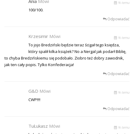
Ania
Mówi
% temu
100/100.
Odpowiadać
Krzesimir
Mówi
% temu
To jojo Bredziński będzie teraz ścigał tego księdza,
który spalił kilka książek? No a Nergal jak podarł Biblię,
to chyba Bredzińskiemu się podobało. Ziobro też dobry zawodnik,
jak ten cały popis. Tylko Konfederacja!
Odpowiadać
G&D
Mówi
% temu
CWP!!!!
Odpowiadać
TuŁukasz
Mówi
% temu