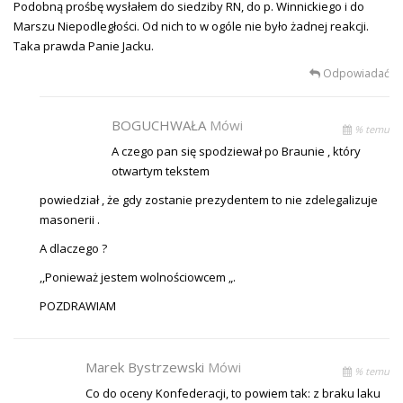
Podobną prośbę wysłałem do siedziby RN, do p. Winnickiego i do
Marszu Niepodległości. Od nich to w ogóle nie było żadnej reakcji.
Taka prawda Panie Jacku.
Odpowiadać
BOGUCHWAŁA
Mówi
% temu
A czego pan się spodziewał po Braunie , który
otwartym tekstem
powiedział , że gdy zostanie prezydentem to nie zdelegalizuje
masonerii .
A dlaczego ?
,,Ponieważ jestem wolnościowcem „.
POZDRAWIAM
Marek Bystrzewski
Mówi
% temu
Co do oceny Konfederacji, to powiem tak: z braku laku