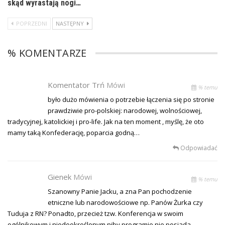
skąd wyrastają nogi…
POPRZEDNI
NASTĘPNY
% KOMENTARZE
Komentator Trń
Mówi
% temu
było dużo mówienia o potrzebie łączenia się po stronie
prawdziwie pro-polskiej: narodowej, wolnościowej,
tradycyjnej, katolickiej i pro-life. Jak na ten moment , myślę, że oto
mamy taką Konfederację, poparcia godną…
Odpowiadać
Gienek
Mówi
% temu
Szanowny Panie Jacku, a zna Pan pochodzenie
etniczne lub narodowościowe np. Panów Żurka czy
Tuduja z RN? Ponadto, przecież tzw. Konferencja w swoim
ogólnikowym i niedookreślonym niby programie nie posiada