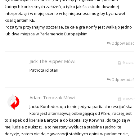
żadnych konkretnych założeń, a tylko jakiś szkic do dowolnej
interpretacji i w mojej ocenie w tej niejasności mogliby być nawet
koalicjantem KE.
Poza tym przyznajmy szczerze, że cała gra Konfy jest walką o jedno
lub dwa miejsca w Parlamencie Europejskim.
Odpowiadać
Jack The Ripper
Mówi
% temu
Patriota idiota!!!
Odpowiadać
Adam Tomczak
Mówi
% temu
Jacku Konfederacja to nie jedyna partia chrześcijańska
która jest alternatywą odbiegającą od PIS-u, raczej jest
to zlepek od liberała Bartyzela do kapitalisty Korwina, do tego są w
niej ludzie z Kukiz15, a to niestety wyklucza stabilne i jednolite
decyzje, zatem nie daje gwarancji stabilnych opinii w parlamencie,