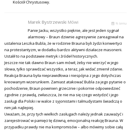
Kościół Chrystusowy.
Marek Bystrzewski
Mówi
% temu
Panie Jacku, wszystko pięknie, ale jest jeden sygnał
alarmowy – Braun dziwnie agresywnie zareagował na
ustalenia Leszka Bubla, że w rodzinie Brauna byli żydzi konwertyci
na protestantyzm, w dodatku bardzo aktywni działacze masonerii.
Ustalił to na podstawie metryk i źródeł historycznych.
Jeszcze nie tak dawno Braun sam mówił, żeby nie wierzyć w jego
słowa, tylko sprawdzać wszystko, a teraz, jak widać zmienił zdanie.
Reakcja Brauna była nieprawidłowa i niespójna z jego dotychczas
kreowanym wizerunkiem. Zamiast atakować Bubla za jego pytanie o
pochodzenie, Braun powinien grzecznie i pokornie odpowiedzieć
zgodnie z prawdą, zwłaszcza, że nie ma się czego wstydzić i jego
zasługi dla Polski i w walce z syjonistami i talmudystami świadczą o
nim jak najlepiej.
Uważam, że, przy tych wielkich zasługach należy jednak zauważyć i
zarejestrować w pamięci tę dziwną, emocjonalną reakcję Brauna. W
przypadku prawdy nie ma kompromisów – albo mówimy sobie całą