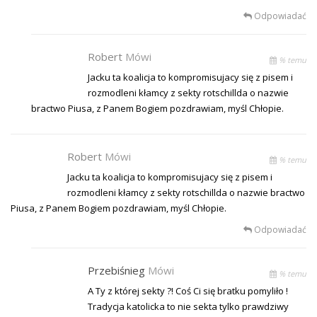
Odpowiadać
Robert
Mówi
% temu
Jacku ta koalicja to kompromisujacy się z pisem i
rozmodleni kłamcy z sekty rotschillda o nazwie
bractwo Piusa, z Panem Bogiem pozdrawiam, myśl Chłopie.
Robert
Mówi
% temu
Jacku ta koalicja to kompromisujacy się z pisem i
rozmodleni kłamcy z sekty rotschillda o nazwie bractwo
Piusa, z Panem Bogiem pozdrawiam, myśl Chłopie.
Odpowiadać
Przebiśnieg
Mówi
% temu
A Ty z której sekty ?! Coś Ci się bratku pomyliło !
Tradycja katolicka to nie sekta tylko prawdziwy