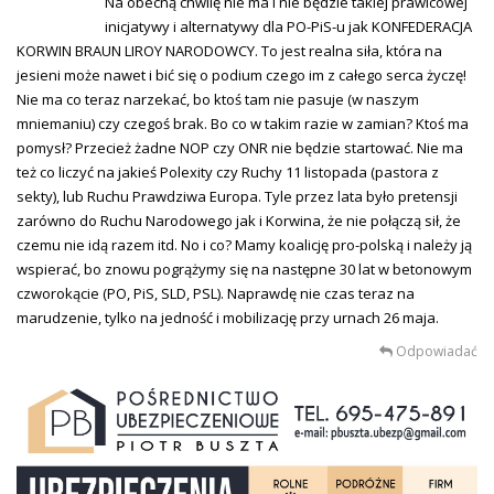
Na obecną chwilę nie ma i nie będzie takiej prawicowej
inicjatywy i alternatywy dla PO-PiS-u jak KONFEDERACJA
KORWIN BRAUN LIROY NARODOWCY. To jest realna siła, która na
jesieni może nawet i bić się o podium czego im z całego serca życzę!
Nie ma co teraz narzekać, bo ktoś tam nie pasuje (w naszym
mniemaniu) czy czegoś brak. Bo co w takim razie w zamian? Ktoś ma
pomysł? Przecież żadne NOP czy ONR nie będzie startować. Nie ma
też co liczyć na jakieś Polexity czy Ruchy 11 listopada (pastora z
sekty), lub Ruchu Prawdziwa Europa. Tyle przez lata było pretensji
zarówno do Ruchu Narodowego jak i Korwina, że nie połączą sił, że
czemu nie idą razem itd. No i co? Mamy koalicję pro-polską i należy ją
wspierać, bo znowu pogrążymy się na następne 30 lat w betonowym
czworokącie (PO, PiS, SLD, PSL). Naprawdę nie czas teraz na
marudzenie, tylko na jedność i mobilizację przy urnach 26 maja.
Odpowiadać