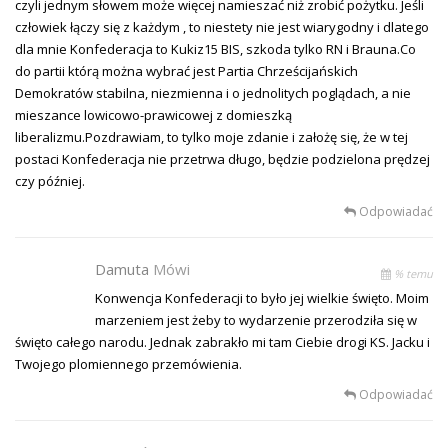
czyli jednym słowem może więcej namieszać niż zrobić pożytku. Jeśli
człowiek łączy się z każdym , to niestety nie jest wiarygodny i dlatego
dla mnie Konfederacja to Kukiz15 BIS, szkoda tylko RN i Brauna.Co
do partii którą można wybrać jest Partia Chrześcijańskich
Demokratów stabilna, niezmienna i o jednolitych poglądach, a nie
mieszance lowicowo-prawicowej z domieszką
liberalizmu.Pozdrawiam, to tylko moje zdanie i założę się, że w tej
postaci Konfederacja nie przetrwa długo, będzie podzielona prędzej
czy później.
Odpowiadać
Damuta
Mówi
% temu
Konwencja Konfederacji to było jej wielkie święto. Moim
marzeniem jest żeby to wydarzenie przerodziła się w
święto całego narodu. Jednak zabrakło mi tam Ciebie drogi KS. Jacku i
Twojego plomiennego przemówienia.
Odpowiadać