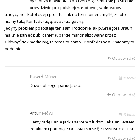
było dużo mówienia o potrzebie łączenia się po stronie
prawdziwie pro-polskiej: narodowej, wolnościowej,
tradycyjnej, katolickiej i pro-life i jak na ten moment myślę, że oto
mamy taką Konfederację, poparcia godną.
Jedyny problem pozostaje ten sam. Podobnie jak p.Grzegorz Braun
ma „nie istnieć publicznie” (uparcie marginalizowany przez
GłównyŚciek medialny), to teraz to samo…Konfederacja. Zmieńmy to
oddolnie….
Odpowiadać
Paweł
Mówi
% temu
Dużo dobrego, panie Jacku.
Odpowiadać
Artur
Mówi
% temu
Damy radę Panie Jacku sercem z ludzmi jak Pan .Jestem
Polakiem i patriotą .KOCHAM POLSKĘ Z PANEM BOGIEM .
Odpowiadać