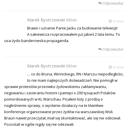
Odpowiadać
Marek Bystrzewski
Mówi
% temu
Brawo i uznanie Panie Jacku za budowanie telewizji!
A sakiewicza rozpracowałem już jakieś 2 lata temu. To
usa-żydo-banderowska propaganda.
Odpowiadać
Marek Bystrzewski
Mówi
% temu
… co do Bruna, Winnickiego, RN i Marszu niepodległości,
to nie mam najlepszych doświadczeń. Nie pomogli w
sprawie protestów przeciwko żydowskiemu zakłamywaniu,
negowaniu i zacieraniu historii i pamięci o 200 tysiącach Polaków
pomordowanych w KL Warschau. Pisałem listy z prośbą o
nagłośnienie sprawy, o wysłanie działaczy na te kłamliwe
konferencje organizowane przez żydów na warszawskiej Woli.
Braun nawet przeczytał, miał się skontaktować, ale się nie odezwał.
Pozostali w ogóle nigdy się nie odezwali.