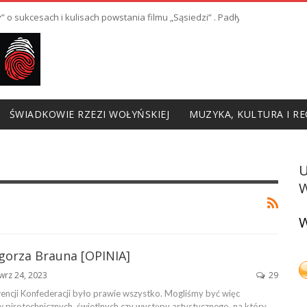
y” o sukcesach i kulisach powstania filmu „Sąsiedzi” . Padły również gorz
ŚWIADKOWIE RZEZI WOŁYŃSKIEJ
MUZYKA, KULTURA I RE
W
W
gorza Brauna [OPINIA]
wrz 24, 2023
29
encji Konfederacji było prawie wszystko. Mogliśmy być więc
 pirotechnicznych, świetlnych czy występu artystycznego, na który