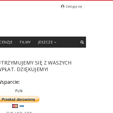
kie słowa pod adresem redakcji [WIDEO]
Zaloguj się
CENZJE
FILMY
JESZCZE
UTRZYMUJEMY SIĘ Z WASZYCH
PŁAT. DZIĘKUJEMY!
sparcie:
PLN: