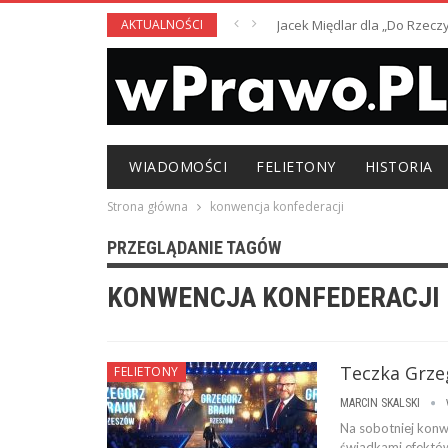
AKTUALNOŚCI
Jacek Międlar dla „Do Rzecz
WIADOMOŚCI
FELIETONY
HISTORIA
Strona główna
konwencja konfederacji
PRZEGLĄDANIE TAGÓW
KONWENCJA KONFEDERACJI
Teczka Grze
FELIETONY
MARCIN SKALSKI
Na sobotniej konw
świadkami efektów