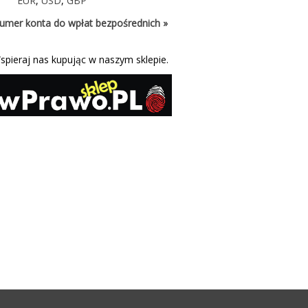
EUR
,
USD
,
GBP
umer konta do wpłat bezpośrednich »
spieraj nas kupując w naszym sklepie.