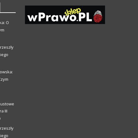
ka: O
zym
rzeszły
kiego
howska:
 Czym
o
caustowe
a III
a
rzeszły
kiego