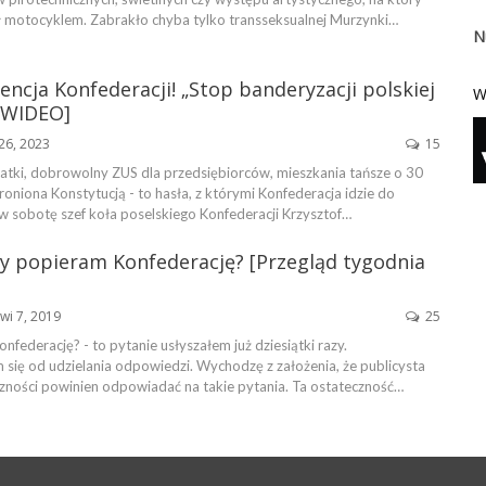
motocyklem. Zabrakło chyba tylko transseksualnej Murzynki…
N
ncja Konfederacji! „Stop banderyzacji polskiej
W
 [WIDEO]
26, 2023
15
datki, dobrowolny ZUS dla przedsiębiorców, mieszkania tańsze o 30
roniona Konstytucją - to hasła, z którymi Konfederacja idzie do
 sobotę szef koła poselskiego Konfederacji Krzysztof…
Czy popieram Konfederację? [Przegląd tygodnia
wi 7, 2019
25
nfederację? - to pytanie usłyszałem już dziesiątki razy.
ię od udzielania odpowiedzi. Wychodzę z założenia, że publicysta
zności powinien odpowiadać na takie pytania. Ta ostateczność…