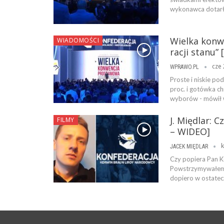
wykonawca dotarł 
Wielka konwe
WIADOMOŚCI
racji stanu”
cze 
WPRAWO.PL
Proste i niskie po
proc. i gotówka ch
wyborów - mówił w
J. Międlar: 
FILMY
– WIDEO]
k
JACEK MIĘDLAR
Czy popiera Pan Ko
Powstrzymywałem s
dopiero w ostatec