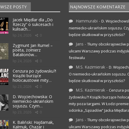
WSZE POSTY
NAJNOWSZE KOMENTARZE
Jacek Międlar dla „Do
Hammurabi
-
D. Wojciechows
Rzeczy” o sukcesach i
niemiecko-ukraińskim sojuszu. C
kulisach…
będzie skutkował w przyszłości?
lip 24, 2026
0
Jans
-
Tłumy obcokrajowców p
Zygmunt Jan Rumel –
poeta, żołnierz
ulicami Warszawy podczas indyjs
Batalionów…
festiwalu
lip 24, 2026
0
M.S. Kazimierak
-
D. Wojciec
Cenzura po żydowsku?!
O niemiecko-ukraińskim sojuszu.
Książki burzące
holocaustowe mity…
będzie skutkował w przyszłości?
lip 23, 2026
0
M.S. Kazimierak
-
Cenzura p
D. Wojciechowska: O
żydowsku?! Książki burzące holo
niemiecko-ukraińskim
mity poza targami. W Łodzi premier
sojuszu. Czym…
odcinka „Sąsiadów” Jacka Międlar
lip 23, 2026
0
Jans
-
Tłumy obcokrajowców p
K. Baliński: Hajdamak,
Kałmuk, Chazar i
ulicami Warszawy podczas indyjs