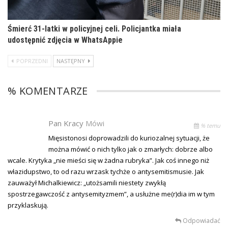
Śmierć 31-latki w policyjnej celi. Policjantka miała
udostępnić zdjęcia w WhatsAppie
POPRZEDNI
NASTĘPNY
% KOMENTARZE
Pan Kracy
Mówi
% temu
Mięsistonosi doprowadzili do kuriozalnej sytuacji, że
można mówić o nich tylko jak o zmarłych: dobrze albo
wcale. Krytyka „nie mieści się w żadna rubryka”. Jak coś innego niż
włazidupstwo, to od razu wrzask tychże o antysemitismusie. Jak
zauważył Michalkiewicz: „utożsamili niestety zwykłą
spostrzegawczość z antysemityzmem”, a usłużne me(r)dia im w tym
przyklaskują.
Odpowiadać