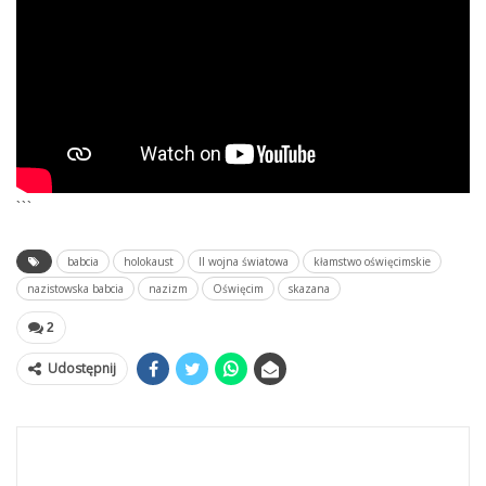
```
babcia
holokaust
II wojna światowa
kłamstwo oświęcimskie
nazistowska babcia
nazizm
Oświęcim
skazana
2
Udostępnij