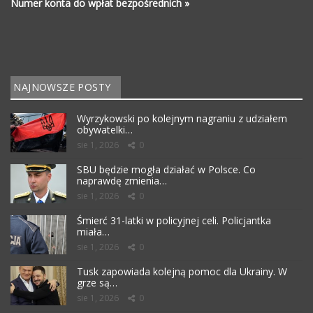
Numer konta do wpłat bezpośrednich »
NAJNOWSZE POSTY
Wyrzykowski po kolejnym nagraniu z udziałem
obywatelki…
sie 1, 2026
0
SBU będzie mogła działać w Polsce. Co
naprawdę zmienia…
sie 1, 2026
0
Śmierć 31-latki w policyjnej celi. Policjantka
miała…
sie 1, 2026
0
Tusk zapowiada kolejną pomoc dla Ukrainy. W
grze są…
sie 1, 2026
0