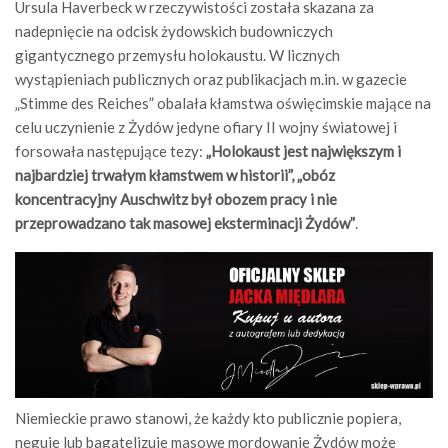
Ursula Haverbeck w rzeczywistości została skazana za
nadepnięcie na odcisk żydowskich budowniczych
gigantycznego przemysłu holokaustu. W licznych
wystąpieniach publicznych oraz publikacjach m.in. w gazecie
„Stimme des Reiches” obalała kłamstwa oświęcimskie mające na
celu uczynienie z Żydów jedyne ofiary II wojny światowej i
forsowała następujące tezy:
„Holokaust jest największym i
najbardziej trwałym kłamstwem w historii”, „obóz
koncentracyjny Auschwitz był obozem pracy i nie
przeprowadzano tak masowej eksterminacji Żydów”
.
Niemieckie prawo stanowi, że każdy kto publicznie popiera,
neguje lub bagatelizuje masowe mordowanie Żydów może