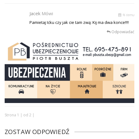
Jacek
Mówi
% temu
Pamietaj Icku czy jak cie tam zwą: Kij ma dwa konce!!!!
Odpowiadać
Strona 1 | od 2 |
ZOSTAW ODPOWIEDŹ