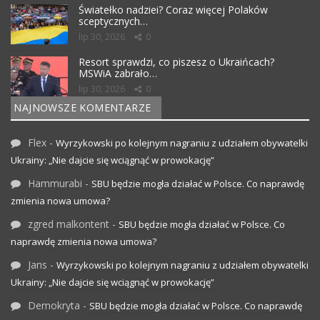
Światełko nadziei? Coraz więcej Polaków
sceptycznych…
lip 30, 2026
0
Resort sprawdzi, co piszesz o Ukraińcach?
MSWiA zabrało…
lip 30, 2026
0
NAJNOWSZE KOMENTARZE
Flex
-
Wyrzykowski po kolejnym nagraniu z udziałem obywatelki
Ukrainy: „Nie dajcie się wciągnąć w prowokację”
Hammurabi
-
SBU będzie mogła działać w Polsce. Co naprawdę
zmienia nowa umowa?
zgred malkontent
-
SBU będzie mogła działać w Polsce. Co
naprawdę zmienia nowa umowa?
Jans
-
Wyrzykowski po kolejnym nagraniu z udziałem obywatelki
Ukrainy: „Nie dajcie się wciągnąć w prowokację”
Demokryta
-
SBU będzie mogła działać w Polsce. Co naprawdę