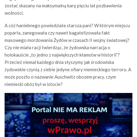
zostać skazany na maksymalną karę pięciu lat pozbawienia
wolności.
A cóż haniebnego powiedziała starsza pani? W którym miejscu
poparła, zanegowała czy nawet bagatelizowała fakt
masowego mordowania Żydów w czasach II wojny światowej?
Czy nie miała racji twierdząc, że żydowska narracja o
holokauście „to jedno z największych kłamstw w historii”?
Przecież niemal każdego dnia słyszymy jak środowiska
żydowskie czynią z siebie jedyne ofiary niemieckiego terroru. A
może poszło o nazwanie Auschwitz obozem pracy, czym
niemiecki obóz był w istocie?