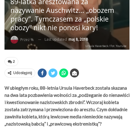
89-latka aresztowana za
nazywanie Auschwitz… „obozem
pracy”. Tymczasem za „polskie
obozy” nikt nie ponosi kary!
Last updated
maj 8, 2018
Przez %
Ursula Haverbeck / Fot. Youtube
2
Udostępnij
W ubiegłym roku, 88-letnia Ursula Haverbeck została skazana
na dwa lata pozbawienia wolności za „podżeganie do nienawiści
i kwestionowanie nazistowskich zbrodni”. Wczoraj kobieta
została zatrzymana i przewieziona do aresztu. Czym dokładnie
zawiniła kobieta, którą lewicowe media niemieckie nazywają
„nazistowską babcią” i „prawicową ekstremistką”?