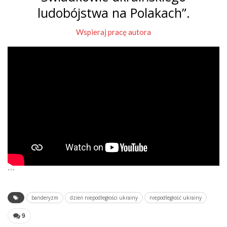
ludobójstwa na Polakach”.
Wspieraj pracę autora
```
banderyzm
dzień niepodległości ukrainy
niepodległość ukrainy
9