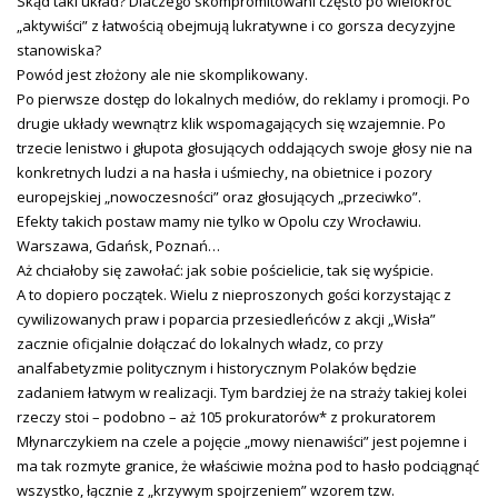
Skąd taki układ? Dlaczego skompromitowani często po wielokroć
„aktywiści” z łatwością obejmują lukratywne i co gorsza decyzyjne
stanowiska?
Powód jest złożony ale nie skomplikowany.
Po pierwsze dostęp do lokalnych mediów, do reklamy i promocji. Po
drugie układy wewnątrz klik wspomagających się wzajemnie. Po
trzecie lenistwo i głupota głosujących oddających swoje głosy nie na
konkretnych ludzi a na hasła i uśmiechy, na obietnice i pozory
europejskiej „nowoczesności” oraz głosujących „przeciwko”.
Efekty takich postaw mamy nie tylko w Opolu czy Wrocławiu.
Warszawa, Gdańsk, Poznań…
Aż chciałoby się zawołać: jak sobie pościelicie, tak się wyśpicie.
A to dopiero początek. Wielu z nieproszonych gości korzystając z
cywilizowanych praw i poparcia przesiedleńców z akcji „Wisła”
zacznie oficjalnie dołączać do lokalnych władz, co przy
analfabetyzmie politycznym i historycznym Polaków będzie
zadaniem łatwym w realizacji. Tym bardziej że na straży takiej kolei
rzeczy stoi – podobno – aż 105 prokuratorów* z prokuratorem
Młynarczykiem na czele a pojęcie „mowy nienawiści” jest pojemne i
ma tak rozmyte granice, że właściwie można pod to hasło podciągnąć
wszystko, łącznie z „krzywym spojrzeniem” wzorem tzw.