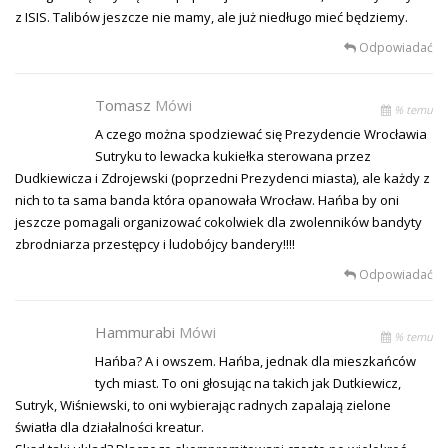
z ISIS. Talibów jeszcze nie mamy, ale już niedługo mieć będziemy.
Odpowiadać
Tomasz
Mówi
% temu
A czego można spodziewać się Prezydencie Wrocławia
Sutryku to lewacka kukiełka sterowana przez
Dudkiewicza i Zdrojewski (poprzedni Prezydenci miasta), ale każdy z
nich to ta sama banda która opanowała Wrocław. Hańba by oni
jeszcze pomagali organizować cokolwiek dla zwolenników bandyty
zbrodniarza przestępcy i ludobójcy bandery!!!!
Odpowiadać
Hammurabi
Mówi
% temu
Hańba? A i owszem. Hańba, jednak dla mieszkańców
tych miast. To oni głosując na takich jak Dutkiewicz,
Sutryk, Wiśniewski, to oni wybierając radnych zapalają zielone
światła dla działalności kreatur.