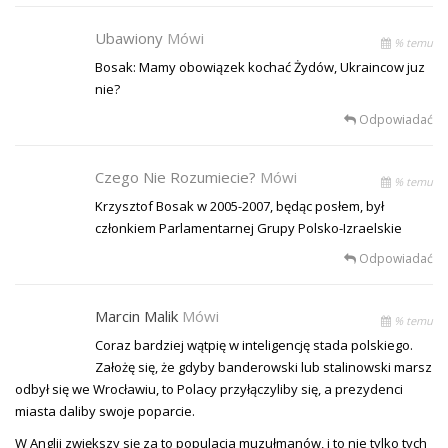
Ubawiony
Mówi
% temu
Bosak: Mamy obowiązek kochać Żydów, Ukraincow juz
nie?
Odpowiadać
Czego Nie Rozumiecie?
Mówi
% temu
Krzysztof Bosak w 2005-2007, będąc posłem, był
członkiem Parlamentarnej Grupy Polsko-Izraelskie
Odpowiadać
Marcin Malik
Mówi
% temu
Coraz bardziej wątpię w inteligencję stada polskiego.
Założę się, że gdyby banderowski lub stalinowski marsz
odbył się we Wrocławiu, to Polacy przyłączyliby się, a prezydenci
miasta daliby swoje poparcie.
W Anglii zwiększy się za to populacja muzułmanów, i to nie tylko tych