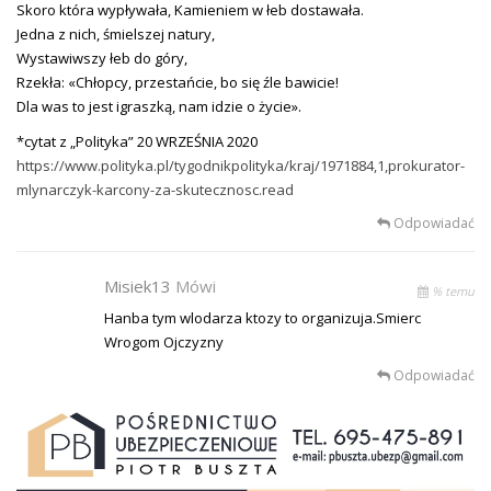
Skoro która wypływała, Kamieniem w łeb dostawała.
Jedna z nich, śmielszej natury,
Wystawiwszy łeb do góry,
Rzekła: «Chłopcy, przestańcie, bo się źle bawicie!
Dla was to jest igraszką, nam idzie o życie».
*cytat z „Polityka” 20 WRZEŚNIA 2020
https://www.polityka.pl/tygodnikpolityka/kraj/1971884,1,prokurator-
mlynarczyk-karcony-za-skutecznosc.read
Odpowiadać
Misiek13
Mówi
% temu
Hanba tym wlodarza ktozy to organizuja.Smierc
Wrogom Ojczyzny
Odpowiadać