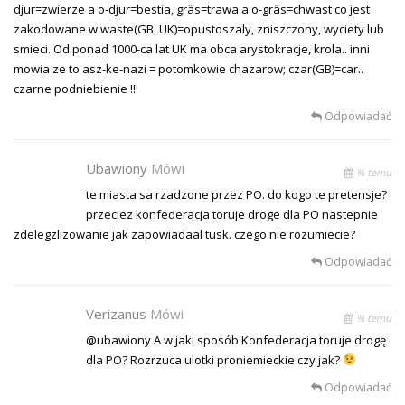
djur=zwierze a o-djur=bestia, gräs=trawa a o-gräs=chwast co jest
zakodowane w waste(GB, UK)=opustoszaly, zniszczony, wyciety lub
smieci. Od ponad 1000-ca lat UK ma obca arystokracje, krola.. inni
mowia ze to asz-ke-nazi = potomkowie chazarow; czar(GB)=car..
czarne podniebienie !!!
Odpowiadać
Ubawiony
Mówi
% temu
te miasta sa rzadzone przez PO. do kogo te pretensje?
przeciez konfederacja toruje droge dla PO nastepnie
zdelegzlizowanie jak zapowiadaal tusk. czego nie rozumiecie?
Odpowiadać
Verizanus
Mówi
% temu
@ubawiony A w jaki sposób Konfederacja toruje drogę
dla PO? Rozrzuca ulotki proniemieckie czy jak?
Odpowiadać