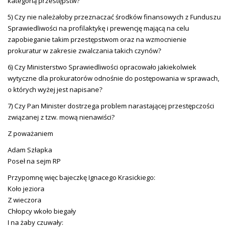
kategorią przestępstw?
5) Czy nie należałoby przeznaczać środków finansowych z Funduszu
Sprawiedliwości na profilaktykę i prewencję mającą na celu
zapobieganie takim przestępstwom oraz na wzmocnienie
prokuratur w zakresie zwalczania takich czynów?
6) Czy Ministerstwo Sprawiedliwości opracowało jakiekolwiek
wytyczne dla prokuratorów odnośnie do postępowania w sprawach,
o których wyżej jest napisane?
7) Czy Pan Minister dostrzega problem narastającej przestępczości
związanej z tzw. mową nienawiści?
Z poważaniem
Adam Szłapka
Poseł na sejm RP
Przypomnę więc bajeczkę Ignacego Krasickiego:
Koło jeziora
Z wieczora
Chłopcy wkoło biegały
I na żaby czuwały: