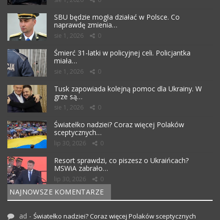
SBU będzie mogła działać w Polsce. Co
naprawdę zmienia…
sie 1, 2026
0
Śmierć 31-latki w policyjnej celi. Policjantka
miała…
sie 1, 2026
0
Tusk zapowiada kolejną pomoc dla Ukrainy. W
grze są…
sie 1, 2026
0
Światełko nadziei? Coraz więcej Polaków
sceptycznych…
lip 30, 2026
0
Resort sprawdzi, co piszesz o Ukraińcach?
MSWiA zabrało…
lip 30, 2026
0
NAJNOWSZE KOMENTARZE
ad
-
Światełko nadziei? Coraz więcej Polaków sceptycznych