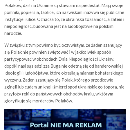
Polaków, dziś na Ukrainie są stawiani na piedestał. Mają swoje
pomniki, popiersia, tablice, ich nazwiskami nazywa się publiczne
instytucje i ulice. Oznacza to, że ukraińska tożsamość, a zatem i
niepodległość, budowana jest na ludobójstwie na polskim
narodzie.
W związku z tym powinno być oczywistym, że żaden szanujący
się Polak nie powinien świętować i w jakikolwiek sposób
partycypować w obchodach Dnia Niepodległości Ukrainy,
dopóki nasi sąsiedzi zza Buga nie odetną się od banderowskiej
ideologii i ludobójstwa, które określają mianem bohaterskiego
wyczynu. Żaden szanujący się Polak, którego przodkowie
zginęli lub cudem uniknęli śmierci spod ukraińskiego topora, nie
przyłoży ręki do państwowych obchodów kraju, w którym
gloryfikuje się morderców Polaków.