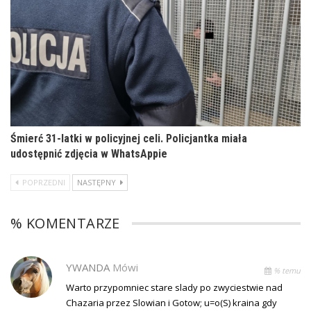
Śmierć 31-latki w policyjnej celi. Policjantka miała
udostępnić zdjęcia w WhatsAppie
POPRZEDNI
NASTĘPNY
% KOMENTARZE
YWANDA
Mówi
% temu
Warto przypomniec stare slady po zwyciestwie nad
Chazaria przez Slowian i Gotow; u=o(S) kraina gdy