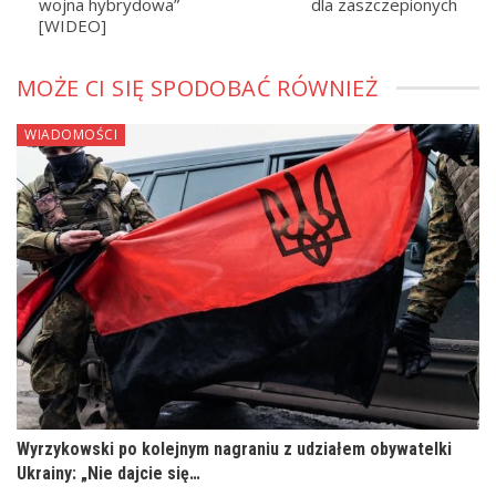
wojna hybrydowa”
dla zaszczepionych
[WIDEO]
MOŻE CI SIĘ SPODOBAĆ RÓWNIEŻ
WIADOMOŚCI
Wyrzykowski po kolejnym nagraniu z udziałem obywatelki
Ukrainy: „Nie dajcie się…