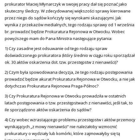
prokurator Maciej Młynarczyk w swojej pracy dał się poznać jako
skuteczny śledczy. W zdecydowanej większości sprawy kierowane
przez niego do sądów kończyły się wyrokami skazującymi. Jak
wynika z przekazów medialnych, tego rodzaju sprawy od 1 września
br. prowadzić będzie Prokuratura Rejonowa w Otwocku. Wobec
powyższego mam do Pana Ministra następujące pytania:
1) Czy zasadne jest odsuwanie od tego rodzaju spraw
doświadczonego prokuratora (który średnio w ciągu roku sporządzał
ok. 30 aktów oskarżenia dot. tzw. przestępstw z nienawiści)?
2) Czym była spowodowana decyzja, że tego rodzaju postępowania
prowadzić będzie akurat Prokuratura Rejonowa w Otwocku, a nie jak
dotychczas Prokuratura Rejonowa Praga-Północ?
3) Czy Prokuratura Rejonowa w Otwocku prowadziła w ostatnich
latach postępowania o tzw. przestępstwach z nienawiści, jeśli tak, to
ile sporządzono aktów oskarżenia do sądów?
4) Czy wobec wzrastającego problemu przestępstw i aktów przemocy
wynikających „z mowy nienawiści” nie należałoby wzmocnić
prokuratury o wydziały lub komórki, które zajmowałyby się tą