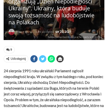
organizują „Dzień Niepodległości
Ukrainy”. Ukrainy, która buduje
swoją tożsamość na ludobójstwie
na Polakach
Last updated
sie 20, 2021
Przez %
Banderowska manifestacja w Tarnopolu w 2018 roku
9
Udostępnij
24 sierpnia 1991 roku ukraiński Parlament ogłosił
niepodległość kraju. W związku z tym każdego roku, pod koniec
sierpnia, Ukraińcy obchodzą Dzień Niepodległości. Do
świętowania z sąsiadami zza Buga, których na terenie Polski
jest coraz więcej, przyłączyli się samorządowcy z Wrocławia i
Opola. Problem w tym, że ukraińska niepodległość, a zarazem
tożsamość Ukraińców, budowana jest na ludobójstwie, które na