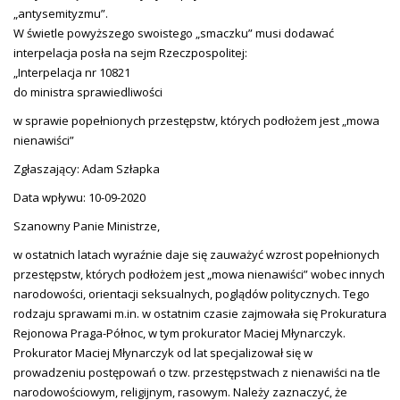
„antysemityzmu”.
W świetle powyższego swoistego „smaczku” musi dodawać
interpelacja posła na sejm Rzeczpospolitej:
„Interpelacja nr 10821
do ministra sprawiedliwości
w sprawie popełnionych przestępstw, których podłożem jest „mowa
nienawiści”
Zgłaszający: Adam Szłapka
Data wpływu: 10-09-2020
Szanowny Panie Ministrze,
w ostatnich latach wyraźnie daje się zauważyć wzrost popełnionych
przestępstw, których podłożem jest „mowa nienawiści” wobec innych
narodowości, orientacji seksualnych, poglądów politycznych. Tego
rodzaju sprawami m.in. w ostatnim czasie zajmowała się Prokuratura
Rejonowa Praga-Północ, w tym prokurator Maciej Młynarczyk.
Prokurator Maciej Młynarczyk od lat specjalizował się w
prowadzeniu postępowań o tzw. przestępstwach z nienawiści na tle
narodowościowym, religijnym, rasowym. Należy zaznaczyć, że