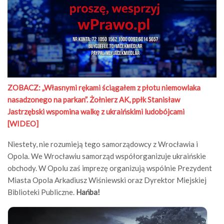
ZOBACZ:
„Własnymi rękami ściągałem z płotu niemowlaka
nasadzonego na parkan”. Żołnierz AK, ppłk Stanisław
Jastrzębski wspomina walkę z ukraińskimi ludobójcami
[WIDEO]
Niestety, nie rozumieją tego samorządowcy z Wrocławia i
Opola. We Wrocławiu samorząd współorganizuje ukraińskie
obchody. W Opolu zaś imprezę organizują wspólnie Prezydent
Miasta Opola Arkadiusz Wiśniewski oraz Dyrektor Miejskiej
Biblioteki Publiczne.
Hańba!