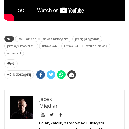
```
jacek międlar
prawda historyczna
przegląd tygodnia
przemysł holokaustu
ustawa 447
ustawa 943
walka o prawdę
wprawo.pl
6
Udostępnij
Jacek
Międlar
Polak, katolik, narodowiec. Publicysta