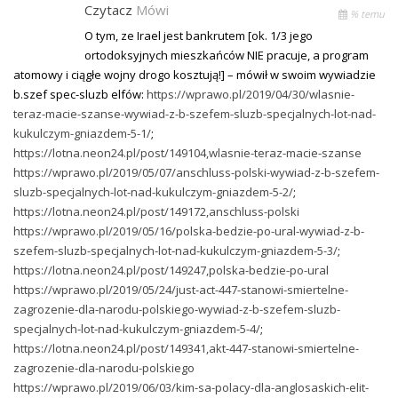
Czytacz
Mówi
% temu
O tym, ze Irael jest bankrutem [ok. 1/3 jego
ortodoksyjnych mieszkańców NIE pracuje, a program
atomowy i ciągłe wojny drogo kosztują!] – mówił w swoim wywiadzie
b.szef spec-sluzb elfów:
https://wprawo.pl/2019/04/30/wlasnie-
teraz-macie-szanse-wywiad-z-b-szefem-sluzb-specjalnych-lot-nad-
kukulczym-gniazdem-5-1/
;
https://lotna.neon24.pl/post/149104,wlasnie-teraz-macie-szanse
https://wprawo.pl/2019/05/07/anschluss-polski-wywiad-z-b-szefem-
sluzb-specjalnych-lot-nad-kukulczym-gniazdem-5-2/
;
https://lotna.neon24.pl/post/149172,anschluss-polski
https://wprawo.pl/2019/05/16/polska-bedzie-po-ural-wywiad-z-b-
szefem-sluzb-specjalnych-lot-nad-kukulczym-gniazdem-5-3/
;
https://lotna.neon24.pl/post/149247,polska-bedzie-po-ural
https://wprawo.pl/2019/05/24/just-act-447-stanowi-smiertelne-
zagrozenie-dla-narodu-polskiego-wywiad-z-b-szefem-sluzb-
specjalnych-lot-nad-kukulczym-gniazdem-5-4/
;
https://lotna.neon24.pl/post/149341,akt-447-stanowi-smiertelne-
zagrozenie-dla-narodu-polskiego
https://wprawo.pl/2019/06/03/kim-sa-polacy-dla-anglosaskich-elit-