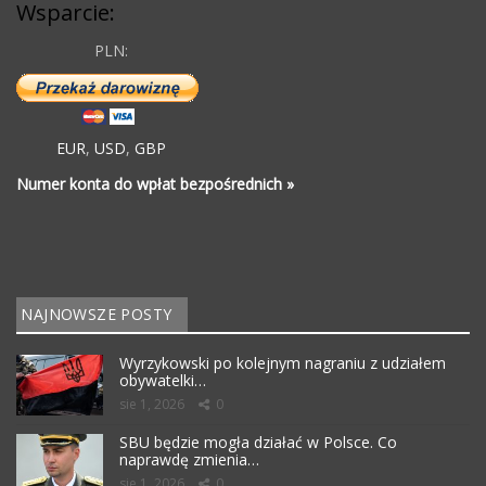
Wsparcie:
PLN:
EUR
,
USD
,
GBP
Numer konta do wpłat bezpośrednich »
NAJNOWSZE POSTY
Wyrzykowski po kolejnym nagraniu z udziałem
obywatelki…
sie 1, 2026
0
SBU będzie mogła działać w Polsce. Co
naprawdę zmienia…
sie 1, 2026
0