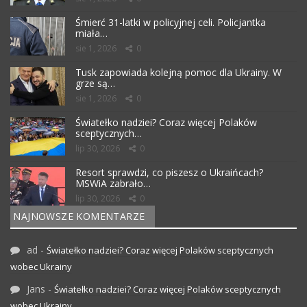
Śmierć 31-latki w policyjnej celi. Policjantka
miała…
sie 1, 2026
0
Tusk zapowiada kolejną pomoc dla Ukrainy. W
grze są…
sie 1, 2026
0
Światełko nadziei? Coraz więcej Polaków
sceptycznych…
lip 30, 2026
0
Resort sprawdzi, co piszesz o Ukraińcach?
MSWiA zabrało…
lip 30, 2026
0
NAJNOWSZE KOMENTARZE
ad
-
Światełko nadziei? Coraz więcej Polaków sceptycznych
wobec Ukrainy
Jans
-
Światełko nadziei? Coraz więcej Polaków sceptycznych
wobec Ukrainy