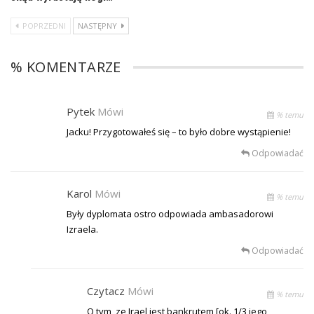
POPRZEDNI
NASTĘPNY
% KOMENTARZE
Pytek
Mówi
% temu
Jacku! Przygotowałeś się – to było dobre wystąpienie!
Odpowiadać
Karol
Mówi
% temu
Były dyplomata ostro odpowiada ambasadorowi
Izraela.
Odpowiadać
Czytacz
Mówi
% temu
O tym, ze Irael jest bankrutem [ok. 1/3 jego