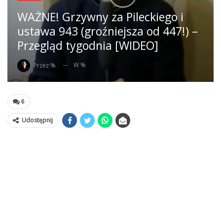
WAŻNE! Grzywny za Pileckiego i
ustawa 943 (groźniejsza od 447!) –
Przegląd tygodnia [WIDEO]
W %
Przez %
6
Udostępnij