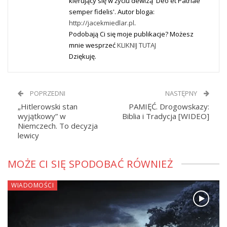
kierujący się w życiu dewizą 'Deo et Patriae
semper fidelis'. Autor bloga:
http://jacekmiedlar.pl
.
Podobają Ci się moje publikacje? Możesz
mnie wesprzeć
KLIKNIJ TUTAJ
Dziękuję.
POPRZEDNI
NASTĘPNY
„Hitlerowski stan
PAMIĘĆ. Drogowskazy:
wyjątkowy” w
Biblia i Tradycja [WIDEO]
Niemczech. To decyzja
lewicy
MOŻE CI SIĘ SPODOBAĆ RÓWNIEŻ
WIADOMOŚCI