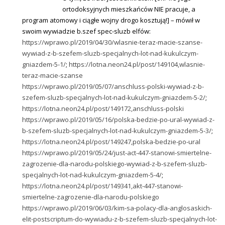
ortodoksyjnych mieszkańców NIE pracuje, a
program atomowy i ciągłe wojny drogo kosztują!] – mówił w
swoim wywiadzie b.szef spec-sluzb elfów:
https://wprawo.pl/2019/04/30/wlasnie-teraz-macie-szanse-
wywiad-z-b-szefem-sluzb-specjalnych-lot-nad-kukulczym-
gniazdem-5-1/
;
https://lotna.neon24.pl/post/149104,wlasnie-
teraz-macie-szanse
https://wprawo.pl/2019/05/07/anschluss-polski-wywiad-z-b-
szefem-sluzb-specjalnych-lot-nad-kukulczym-gniazdem-5-2/
;
https://lotna.neon24.pl/post/149172,anschluss-polski
https://wprawo.pl/2019/05/16/polska-bedzie-po-ural-wywiad-z-
b-szefem-sluzb-specjalnych-lot-nad-kukulczym-gniazdem-5-3/
;
https://lotna.neon24.pl/post/149247,polska-bedzie-po-ural
https://wprawo.pl/2019/05/24/just-act-447-stanowi-smiertelne-
zagrozenie-dla-narodu-polskiego-wywiad-z-b-szefem-sluzb-
specjalnych-lot-nad-kukulczym-gniazdem-5-4/
;
https://lotna.neon24.pl/post/149341,akt-447-stanowi-
smiertelne-zagrozenie-dla-narodu-polskiego
https://wprawo.pl/2019/06/03/kim-sa-polacy-dla-anglosaskich-
elit-postscriptum-do-wywiadu-z-b-szefem-sluzb-specjalnych-lot-