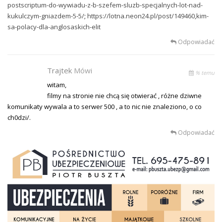
postscriptum-do-wywiadu-z-b-szefem-sluzb-specjalnych-lot-nad-
kukulczym-gniazdem-5-5/
;
https://lotna.neon24.pl/post/149460,kim-
sa-polacy-dla-anglosaskich-elit
Odpowiadać
Trajtek
Mówi
% temu
witam,
filmy na stronie nie chcą się otwierać , różne dziwne
komunikaty wywala a to serwer 500 , a to nic nie znaleziono, o co
ch0dzi/.
Odpowiadać