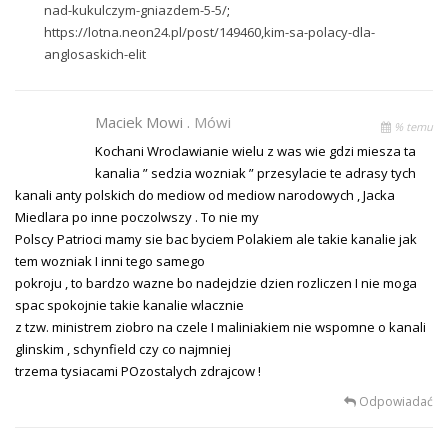
nad-kukulczym-gniazdem-5-5/
;
https://lotna.neon24.pl/post/149460,kim-sa-polacy-dla-
anglosaskich-elit
Maciek Mowi .
Mówi
% temu
Kochani Wroclawianie wielu z was wie gdzi miesza ta
kanalia ” sedzia wozniak ” przesylacie te adrasy tych
kanali anty polskich do mediow od mediow narodowych , Jacka
Miedlara po inne poczolwszy . To nie my
Polscy Patrioci mamy sie bac byciem Polakiem ale takie kanalie jak
tem wozniak I inni tego samego
pokroju , to bardzo wazne bo nadejdzie dzien rozliczen I nie moga
spac spokojnie takie kanalie wlacznie
z tzw. ministrem ziobro na czele I maliniakiem nie wspomne o kanali
glinskim , schynfield czy co najmniej
trzema tysiacami POzostalych zdrajcow !
Odpowiadać