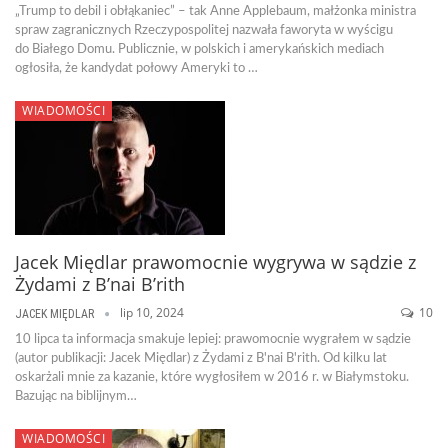
„Trump to debil i obłąkaniec” – tak Anne Applebaum, małżonka ministra
spraw zagranicznych Rzeczypospolitej nazwała faworyta w wyścigu
do Białego Domu. Publicznie, w polskich i amerykańskich mediach
ogłosiła, że kandydat połowy Ameryki to …
WIADOMOŚCI
Jacek Międlar prawomocnie wygrywa w sądzie z
Żydami z B’nai B’rith
lip 10, 2024
10
JACEK MIĘDLAR
10 lipca ta informacja smakuje lepiej: prawomocnie wygrałem w sądzie
(autor publikacji: Jacek Międlar) z Żydami z B'nai B'rith. Od kilku lat
oskarżali mnie za kazanie, które wygłosiłem w 2016 r. w Białymstoku.
Bazując na biblijnym…
WIADOMOŚCI