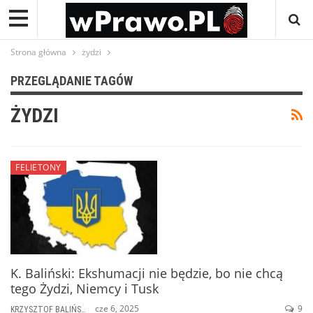
Strona główna
żydzi
PRZEGLĄDANIE TAGÓW
ŻYDZI
FELIETONY
K. Baliński: Ekshumacji nie będzie, bo nie chcą
tego Żydzi, Niemcy i Tusk
cze 6, 2025
9
KRZYSZTOF BALIŃSKI