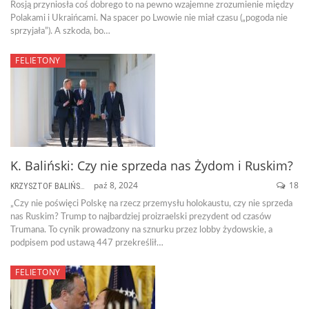
Rosją przyniosła coś dobrego to na pewno wzajemne zrozumienie między
Polakami i Ukraińcami. Na spacer po Lwowie nie miał czasu („pogoda nie
sprzyjała”). A szkoda, bo…
FELIETONY
K. Baliński: Czy nie sprzeda nas Żydom i Ruskim?
paź 8, 2024
18
KRZYSZTOF BALIŃSKI
„Czy nie poświęci Polskę na rzecz przemysłu holokaustu, czy nie sprzeda
nas Ruskim? Trump to najbardziej proizraelski prezydent od czasów
Trumana. To cynik prowadzony na sznurku przez lobby żydowskie, a
podpisem pod ustawą 447 przekreślił…
FELIETONY