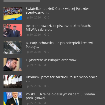
Światełko nadziei? Coraz więcej Polaków
sceptycznych…
lip 30, 2026
0
Resort sprawdzi, co piszesz o Ukraińcach?
MSWiA zabrało…
lip 30, 2026
0
D. Wojciechowska: Ile przecierpieli kresowi
Polacy,…
lip 29, 2026
0
Ł. Jastrzębski: Pułapka archiwów…
lip 29, 2026
0
Ukraiński profesor zarzucił Polsce współpracę
z…
lip 25, 2026
0
Polska i Ukraina o dalszym wsparciu. Sybiha
podziękował…
lip 25, 2026
0