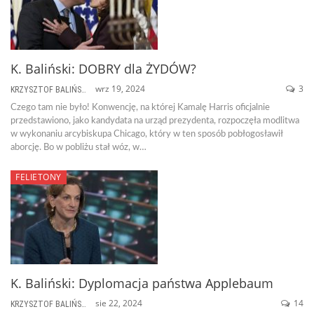
K. Baliński: DOBRY dla ŻYDÓW?
wrz 19, 2024
3
KRZYSZTOF BALIŃSKI
Czego tam nie było! Konwencję, na której Kamalę Harris oficjalnie
przedstawiono, jako kandydata na urząd prezydenta, rozpoczęła modlitwa
w wykonaniu arcybiskupa Chicago, który w ten sposób pobłogosławił
aborcję. Bo w pobliżu stał wóz, w…
FELIETONY
K. Baliński: Dyplomacja państwa Applebaum
sie 22, 2024
14
KRZYSZTOF BALIŃSKI