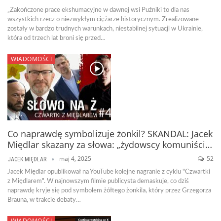
„Zakończone prace ekshumacyjne w dawnej wsi Puźniki to dla nas
wszystkich rzecz o niezwykłym ciężarze historycznym. Zrealizowane
zostały w bardzo trudnych warunkach, niestabilnej sytuacji w Ukrainie,
która od trzech lat broni się przed…
WIADOMOŚCI
Co naprawdę symbolizuje żonkil? SKANDAL: Jacek
Międlar skazany za słowa: „żydowscy komuniści…
maj 4, 2025
52
JACEK MIĘDLAR
Jacek Międlar opublikował na YouTube kolejne nagranie z cyklu "Czwartki
z Międlarem". W najnowszym filmie publicysta demaskuje, co dziś
naprawdę kryje się pod symbolem żółtego żonkila, który przez Grzegorza
Brauna, w trakcie debaty…
WIADOMOŚCI