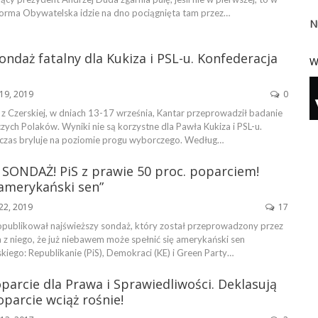
tforma Obywatelska idzie na dno pociągnięta tam przez…
N
ndaż fatalny dla Kukiza i PSL-u. Konfederacja
W
19, 2019
0
 z Czerskiej, w dniach 13-17 września, Kantar przeprowadził badanie
zych Polaków. Wyniki nie są korzystne dla Pawła Kukiza i PSL-u.
 czas bryluje na poziomie progu wyborczego. Według…
ONDAŻ! PiS z prawie 50 proc. poparciem!
„amerykański sen”
22, 2019
17
opublikował najświeższy sondaż, który został przeprowadzony przez
 z niego, że już niebawem może spełnić się amerykański sen
iego: Republikanie (PiS), Demokraci (KE) i Green Party…
arcie dla Prawa i Sprawiedliwości. Deklasują
oparcie wciąż rośnie!