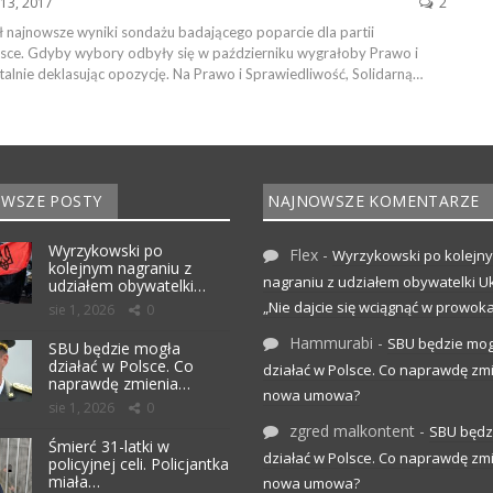
13, 2017
2
najnowsze wyniki sondażu badającego poparcie dla partii
lsce. Gdyby wybory odbyły się w październiku wygrałoby Prawo i
alnie deklasując opozycję. Na Prawo i Sprawiedliwość, Solidarną…
WSZE POSTY
NAJNOWSZE KOMENTARZE
Wyrzykowski po
Flex
-
Wyrzykowski po kolejn
kolejnym nagraniu z
nagraniu z udziałem obywatelki Uk
udziałem obywatelki…
„Nie dajcie się wciągnąć w prowoka
sie 1, 2026
0
Hammurabi
-
SBU będzie mog
SBU będzie mogła
działać w Polsce. Co
działać w Polsce. Co naprawdę zm
naprawdę zmienia…
nowa umowa?
sie 1, 2026
0
zgred malkontent
-
SBU będz
Śmierć 31-latki w
działać w Polsce. Co naprawdę zm
policyjnej celi. Policjantka
miała…
nowa umowa?