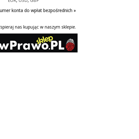
EUR
,
USD
,
GBP
umer konta do wpłat bezpośrednich »
spieraj nas kupując w naszym sklepie.