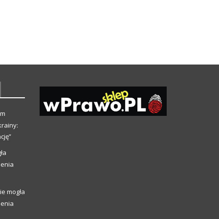
ym
rainy:
cję”
ła
ienia
ie mogła
ienia