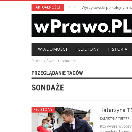
AKTUALNOŚCI
Wyrzykowski po kolejnym nag
WIADOMOŚCI
FELIETONY
HISTORIA
Strona główna
sondaże
PRZEGLĄDANIE TAGÓW
SONDAŻE
Katarzyna TS
FELIETONY
KATARZYNA TRETER-SIERPI
Kto wygra wybory
oczywista. Urzęduj