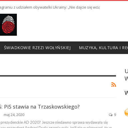
raniu z udziałem obywatelki Ukrainy: „Nie dajcie się wciągnąć w prowoka
ŚWIADKOWIE RZEZI WOŁYŃSKIEJ
MUZYKA, KULTURA I RE
W
W
: PiS stawia na Trzaskowskiego?
maj 24, 2020
9
ŃSKA
 prezydenckie AD 2020? Jeszcze niedawno sprawa wydawała się
ący prezydent Andrzej Duda zgarnia pulę, jeśli nie w pierwszej, to w