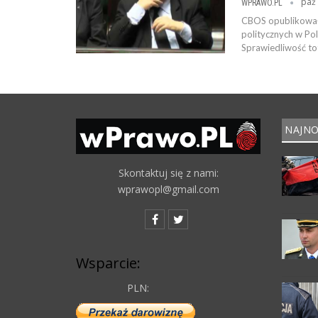
paź 
WPRAWO.PL
CBOS opublikował 
politycznych w Po
Sprawiedliwość tot
NAJNO
Skontaktuj się z nami:
wprawopl@gmail.com
Wsparcie:
PLN: