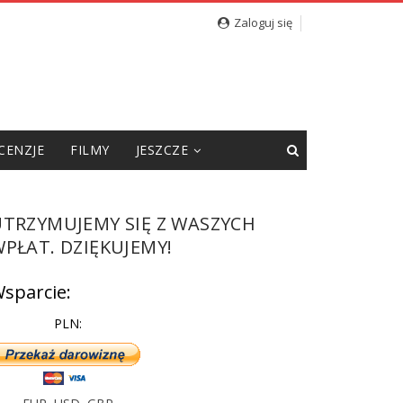
cję”
Zaloguj się
CENZJE
FILMY
JESZCZE
UTRZYMUJEMY SIĘ Z WASZYCH
PŁAT. DZIĘKUJEMY!
sparcie:
PLN: