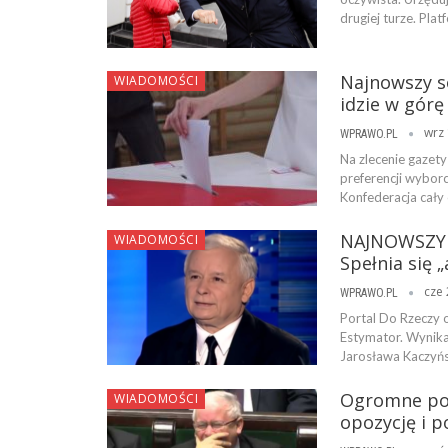
drugiej turze. Pla
Najnowszy so
WIADOMOŚCI
idzie w górę
wrz 
WPRAWO.PL
Na zlecenie gazety
preferencji wyborc
Konfederacja cały
NAJNOWSZY S
WIADOMOŚCI
Spełnia się 
cze 
WPRAWO.PL
Portal Do Rzeczy 
Estymator. Wynika
Jarosława Kaczyńsk
Ogromne pop
WIADOMOŚCI
opozycję i p