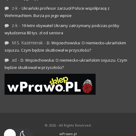
z-k
-
Ukraiński profesor zarzucił Polsce współpracę z
Wehrmachtem. Burza po jego wpisie
z-k
-
19-letni obywatel Ukrainy zatrzymany podczas próby
wyłudzenia 80 tys. zł od seniora
M.S. Kazimierak
-
D. Wojciechowska: O niemiecko-ukraińskim
sojuszu. Czym będzie skutkował w przyszłości?
ad
-
D. Wojciechowska: O niemiecko-ukraińskim sojuszu. Czym
będzie skutkował w przyszłości?
© 2026 - All Rights Reserved.
wPrawo.pl