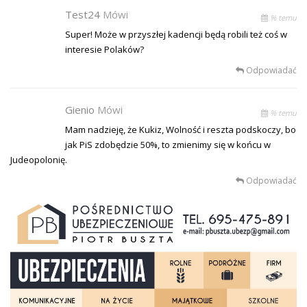
Test24
Mówi
% temu
Super! Może w przyszłej kadencji będą robili też coś w
interesie Polaków?
Odpowiadać
Gienio
Mówi
% temu
Mam nadzieję, że Kukiz, Wolność i reszta podskoczy, bo
jak PiS zdobędzie 50%, to zmienimy się w końcu w
Judeopolonię.
Odpowiadać