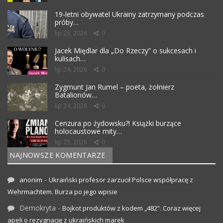
19-letni obywatel Ukrainy zatrzymany podczas
próby…
lip 25, 2026
0
Jacek Międlar dla „Do Rzeczy” o sukcesach i
kulisach…
lip 24, 2026
0
Zygmunt Jan Rumel – poeta, żołnierz
Batalionów…
lip 24, 2026
0
Cenzura po żydowsku?! Książki burzące
holocaustowe mity…
lip 23, 2026
0
NAJNOWSZE KOMENTARZE
-
anonim
Ukraiński profesor zarzucił Polsce współpracę z
Wehrmachtem. Burza po jego wpisie
Demokryta
-
Bojkot produktów z kodem „482”. Coraz więcej
apeli o rezygnację z ukraińskich marek