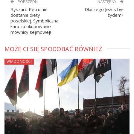
POPRZEDNI
NASTĘPNY
Ryszard Petru nie
Dlaczego Jezus był
dostanie diety
żydem?
poselskiej. Symboliczna
kara za okupowanie
mównicy sejmowej!
MOŻE CI SIĘ SPODOBAĆ RÓWNIEŻ
WIADOMOŚCI