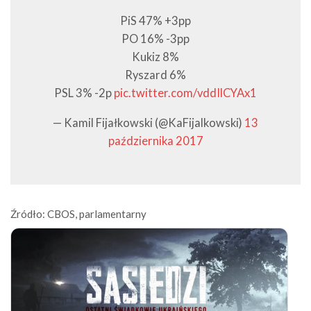
PiS 47% +3pp
PO 16% -3pp
Kukiz 8%
Ryszard 6%
PSL 3% -2p
pic.twitter.com/vddIlCYAx1
— Kamil Fijałkowski (@KaFijalkowski)
13
października 2017
Źródło: CBOS, parlamentarny