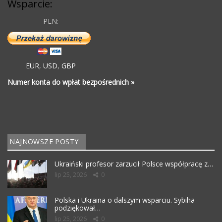
Wsparcie:
PLN:
EUR
,
USD
,
GBP
Numer konta do wpłat bezpośrednich »
NAJNOWSZE POSTY
Ukraiński profesor zarzucił Polsce współpracę z…
lip 25, 2026
0
Polska i Ukraina o dalszym wsparciu. Sybiha
podziękował…
lip 25, 2026
0