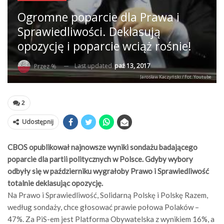
Ogromne poparcie dla Prawa i
Sprawiedliwości. Deklasują
opozycję i poparcie wciąż rośnie!
Last updated
paź 13, 2017
Przez %
Jarosław Kaczyński / Fot. Youtube
2
Udostępnij
CBOS opublikował najnowsze wyniki sondażu badającego
poparcie dla partii politycznych w Polsce. Gdyby wybory
odbyły się w październiku wygrałoby Prawo i Sprawiedliwość
totalnie deklasując opozycję.
Na Prawo i Sprawiedliwość, Solidarną Polskę i Polskę Razem,
według sondaży, chce głosować prawie połowa Polaków –
47%. Za PiS-em jest Platforma Obywatelska z wynikiem 16%, a