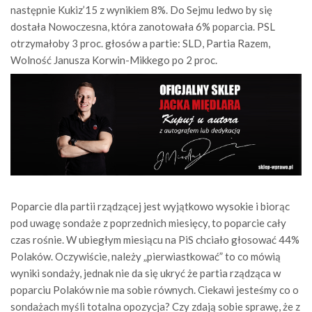
następnie Kukiz’15 z wynikiem 8%. Do Sejmu ledwo by się
dostała Nowoczesna, która zanotowała 6% poparcia. PSL
otrzymałoby 3 proc. głosów a partie: SLD, Partia Razem,
Wolność Janusza Korwin-Mikkego po 2 proc.
Poparcie dla partii rządzącej jest wyjątkowo wysokie i biorąc
pod uwagę sondaże z poprzednich miesięcy, to poparcie cały
czas rośnie. W ubiegłym miesiącu na PiS chciało głosować 44%
Polaków. Oczywiście, należy „pierwiastkować” to co mówią
wyniki sondaży, jednak nie da się ukryć że partia rządząca w
poparciu Polaków nie ma sobie równych. Ciekawi jesteśmy co o
sondażach myśli totalna opozycja? Czy zdają sobie sprawę, że z