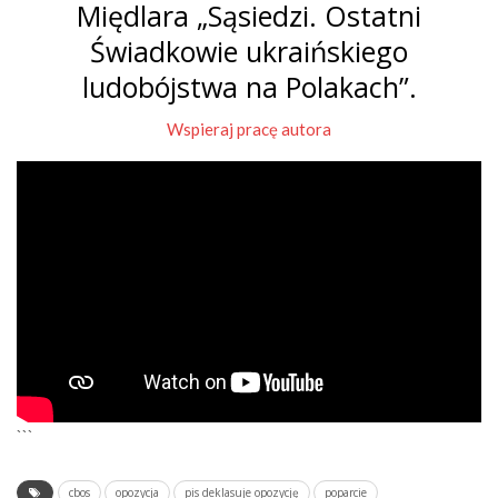
Międlara „Sąsiedzi. Ostatni
Świadkowie ukraińskiego
ludobójstwa na Polakach”.
Wspieraj pracę autora
```
cbos
opozycja
pis deklasuje opozycję
poparcie