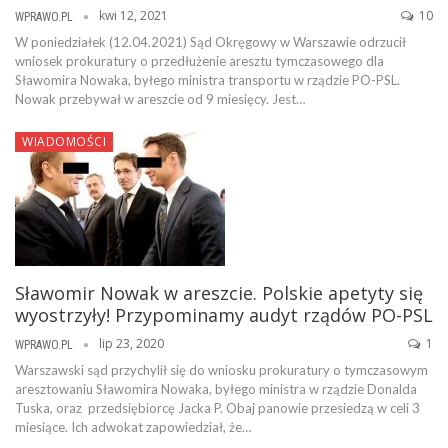
kwi 12, 2021
10
WPRAWO.PL
W poniedziałek (12.04.2021) Sąd Okręgowy w Warszawie odrzucił
wniosek prokuratury o przedłużenie aresztu tymczasowego dla
Sławomira Nowaka, byłego ministra transportu w rządzie PO-PSL.
Nowak przebywał w areszcie od 9 miesięcy. Jest…
WIADOMOŚCI
Sławomir Nowak w areszcie. Polskie apetyty się
wyostrzyły! Przypominamy audyt rządów PO-PSL
lip 23, 2020
1
WPRAWO.PL
Warszawski sąd przychylił się do wniosku prokuratury o tymczasowym
aresztowaniu Sławomira Nowaka, byłego ministra w rządzie Donalda
Tuska, oraz przedsiębiorcę Jacka P. Obaj panowie przesiedzą w celi 3
miesiące. Ich adwokat zapowiedział, że…