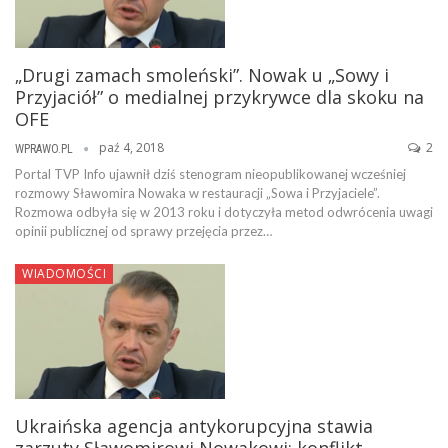
„Drugi zamach smoleński”. Nowak u „Sowy i
Przyjaciół” o medialnej przykrywce dla skoku na
OFE
paź 4, 2018
2
WPRAWO.PL
Portal TVP Info ujawnił dziś stenogram nieopublikowanej wcześniej
rozmowy Sławomira Nowaka w restauracji „Sowa i Przyjaciele”.
Rozmowa odbyła się w 2013 roku i dotyczyła metod odwrócenia uwagi
opinii publicznej od sprawy przejęcia przez…
WIADOMOŚCI
Ukraińska agencja antykorupcyjna stawia
zarzuty Sławomirowi Nowakowi: konflikt