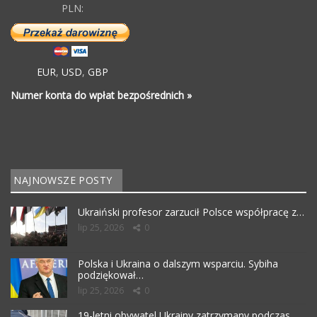
PLN:
EUR
,
USD
,
GBP
Numer konta do wpłat bezpośrednich »
NAJNOWSZE POSTY
Ukraiński profesor zarzucił Polsce współpracę z…
lip 25, 2026
0
Polska i Ukraina o dalszym wsparciu. Sybiha
podziękował…
lip 25, 2026
0
19-letni obywatel Ukrainy zatrzymany podczas