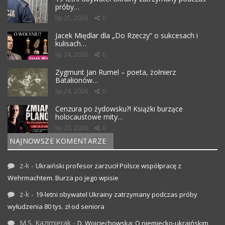
próby…
lip 25, 2026
0
Jacek Międlar dla „Do Rzeczy” o sukcesach i
kulisach…
lip 24, 2026
0
Zygmunt Jan Rumel – poeta, żołnierz
Batalionów…
lip 24, 2026
0
Cenzura po żydowsku?! Książki burzące
holocaustowe mity…
lip 23, 2026
0
NAJNOWSZE KOMENTARZE
z-k
-
Ukraiński profesor zarzucił Polsce współpracę z
Wehrmachtem. Burza po jego wpisie
z-k
-
19-letni obywatel Ukrainy zatrzymany podczas próby
wyłudzenia 80 tys. zł od seniora
M.S. Kazimierak
-
D. Wojciechowska: O niemiecko-ukraińskim