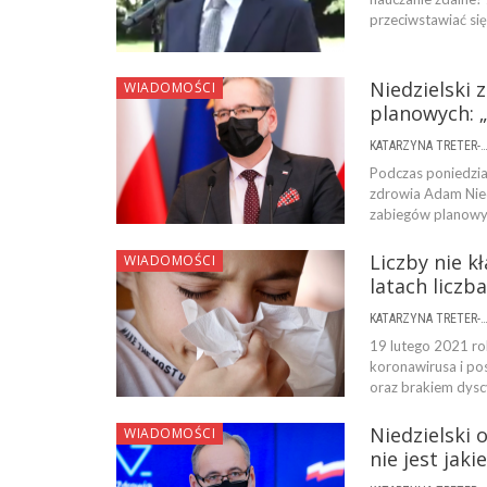
przeciwstawiać si
Niedzielski
WIADOMOŚCI
planowych: 
KATARZYNA TRETER-SIERPI
Podczas poniedzia
zdrowia Adam Nied
zabiegów planowych
Liczby nie k
WIADOMOŚCI
latach liczba
KATARZYNA TRETER-SIERPI
19 lutego 2021 rok
koronawirusa i po
oraz brakiem dysc
Niedzielski 
WIADOMOŚCI
nie jest jak