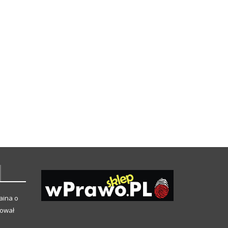
aina o
kował