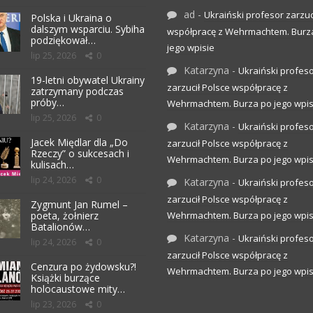
ad
-
Ukraiński profesor zarzuc
Polska i Ukraina o
dalszym wsparciu. Sybiha
współpracę z Wehrmachtem. Burz
podziękował…
jego wpisie
lip 25, 2026
0
Katarzyna
-
Ukraiński profes
19-letni obywatel Ukrainy
zarzucił Polsce współpracę z
zatrzymany podczas
próby…
Wehrmachtem. Burza po jego wpis
lip 25, 2026
0
Katarzyna
-
Ukraiński profes
Jacek Międlar dla „Do
zarzucił Polsce współpracę z
Rzeczy” o sukcesach i
Wehrmachtem. Burza po jego wpis
kulisach…
lip 24, 2026
0
Katarzyna
-
Ukraiński profes
zarzucił Polsce współpracę z
Zygmunt Jan Rumel –
poeta, żołnierz
Wehrmachtem. Burza po jego wpis
Batalionów…
Katarzyna
-
Ukraiński profes
lip 24, 2026
0
zarzucił Polsce współpracę z
Cenzura po żydowsku?!
Wehrmachtem. Burza po jego wpis
Książki burzące
holocaustowe mity…
lip 23, 2026
0