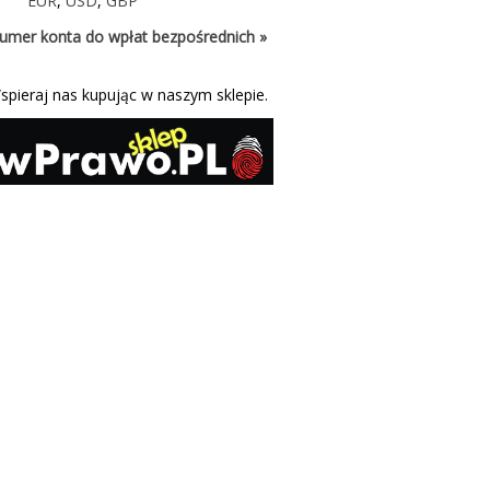
EUR
,
USD
,
GBP
umer konta do wpłat bezpośrednich »
spieraj nas kupując w naszym sklepie.