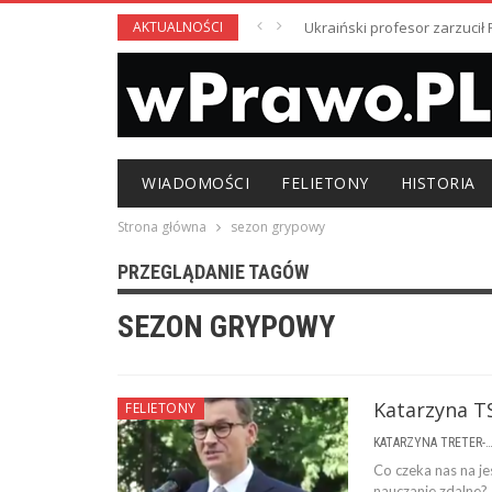
AKTUALNOŚCI
Ukraiński profesor zarzuci
WIADOMOŚCI
FELIETONY
HISTORIA
Strona główna
sezon grypowy
PRZEGLĄDANIE TAGÓW
SEZON GRYPOWY
Katarzyna TS
FELIETONY
KATARZYNA TRETER-SIERPI
Co czeka nas na je
nauczanie zdalne? 