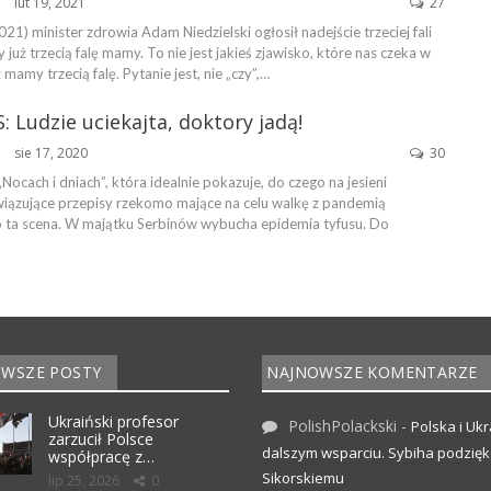
lut 19, 2021
27
ŃSKA
21) minister zdrowia Adam Niedzielski ogłosił nadejście trzeciej fali
 już trzecią falę mamy. To nie jest jakieś zjawisko, które nas czeka w
 mamy trzecią falę. Pytanie jest, nie „czy”,…
: Ludzie uciekajta, doktory jadą!
sie 17, 2020
30
ŃSKA
„Nocach i dniach”, która idealnie pokazuje, do czego na jesieni
ązujące przepisy rzekomo mające na celu walkę z pandemią
 ta scena. W majątku Serbinów wybucha epidemia tyfusu. Do
WSZE POSTY
NAJNOWSZE KOMENTARZE
Ukraiński profesor
PolishPolackski
-
Polska i Ukr
zarzucił Polsce
dalszym wsparciu. Sybiha podzię
współpracę z…
Sikorskiemu
lip 25, 2026
0