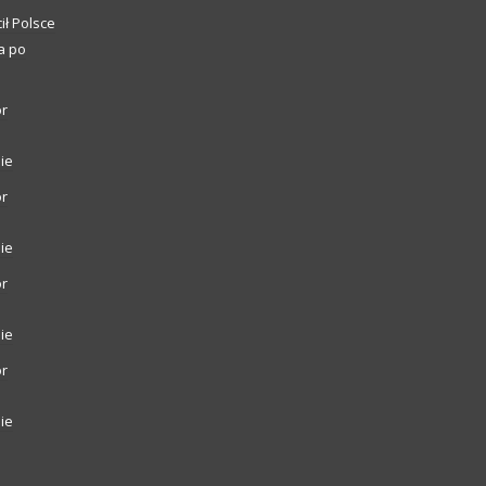
ił Polsce
a po
or
ie
or
ie
or
ie
or
ie