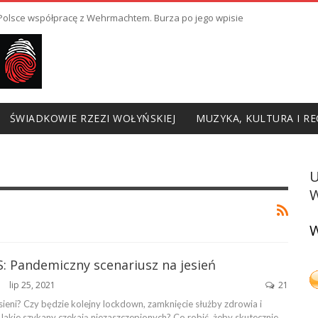
ł Polsce współpracę z Wehrmachtem. Burza po jego wpisie
ŚWIADKOWIE RZEZI WOŁYŃSKIEJ
MUZYKA, KULTURA I RE
W
W
: Pandemiczny scenariusz na jesień
lip 25, 2021
21
ŃSKA
sieni? Czy będzie kolejny lockdown, zamknięcie służby zdrowia i
Jakie szykany czekają niezaszczepionych? Co robić, żeby skutecznie