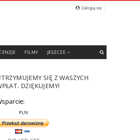
Zaloguj się
CENZJE
FILMY
JESZCZE
UTRZYMUJEMY SIĘ Z WASZYCH
PŁAT. DZIĘKUJEMY!
sparcie:
PLN: