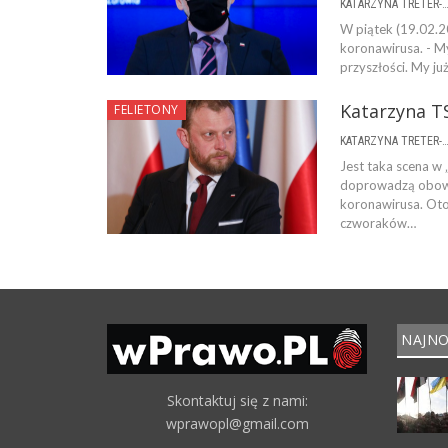
KATARZYNA TRETER-SIERPI
W piątek (19.02.20
koronawirusa. - My
przyszłości. My już
Katarzyna TS
FELIETONY
KATARZYNA TRETER-SIERPI
Jest taka scena w 
doprowadzą obowi
koronawirusa. Oto
czworaków…
NAJNO
Skontaktuj się z nami:
wprawopl@gmail.com