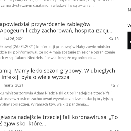
ę zamordystycznym działaniom władzy? To są pytania,…
N
 zapowiedział przywrócenie zabiegów
W
„Apogeum liczby zachorowań, hospitalizacji…
kwi 26, 2021
13
ŃSKA
łkowej (26.04.2021) konferencji prasowej w Nałęczowie minister
zielski poinformował, że od 4 maja zostanie zniesione ograniczenie
 w szpitalach. Niedzielski oświadczył, że ograniczenie…
łamią! Mamy lekki sezon grypowy. W ubiegłych
 infekcji była o wiele wyższa
mar 2, 2021
7
ŃSKA
u minister zdrowia Adam Niedzielski ogłosił nadejście trzeciej fali
straszył wzrostem zachorowań wywołanym tzw. mutacją brytyjską
ypliny społecznej. W ramach tzw. walki z pandemią…
ogłasza nadejście trzeciej fali koronawirusa: „To
ieś zjawisko, które…