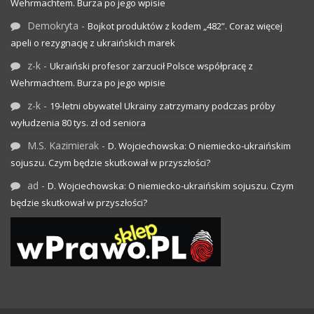
Wehrmachtem. Burza po jego wpisie
Demokryta
-
Bojkot produktów z kodem „482”. Coraz więcej
apeli o rezygnację z ukraińskich marek
z-k
-
Ukraiński profesor zarzucił Polsce współpracę z
Wehrmachtem. Burza po jego wpisie
z-k
-
19-letni obywatel Ukrainy zatrzymany podczas próby
wyłudzenia 80 tys. zł od seniora
M.S. Kazimierak
-
D. Wojciechowska: O niemiecko-ukraińskim
sojuszu. Czym będzie skutkował w przyszłości?
ad
-
D. Wojciechowska: O niemiecko-ukraińskim sojuszu. Czym
będzie skutkował w przyszłości?