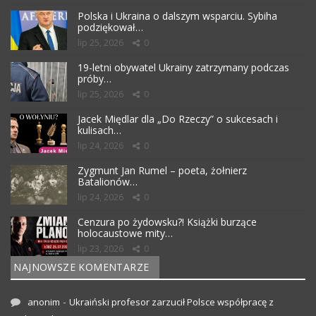
Polska i Ukraina o dalszym wsparciu. Sybiha
podziękował…
lip 25, 2026
0
19-letni obywatel Ukrainy zatrzymany podczas
próby…
lip 25, 2026
0
Jacek Międlar dla „Do Rzeczy” o sukcesach i
kulisach…
lip 24, 2026
0
Zygmunt Jan Rumel – poeta, żołnierz
Batalionów…
lip 24, 2026
0
Cenzura po żydowsku?! Książki burzące
holocaustowe mity…
lip 23, 2026
0
NAJNOWSZE KOMENTARZE
-
anonim
Ukraiński profesor zarzucił Polsce współpracę z