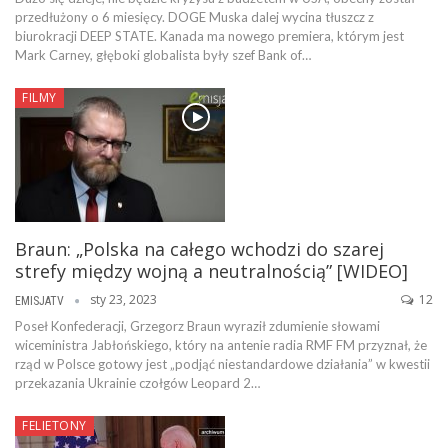
przedłużony o 6 miesięcy. DOGE Muska dalej wycina tłuszcz z
biurokracji DEEP STATE. Kanada ma nowego premiera, którym jest
Mark Carney, głęboki globalista były szef Bank of…
FILMY
Braun: „Polska na całego wchodzi do szarej
strefy między wojną a neutralnością” [WIDEO]
sty 23, 2023
12
EMISJATV
Poseł Konfederacji, Grzegorz Braun wyraził zdumienie słowami
wiceministra Jabłońskiego, który na antenie radia RMF FM przyznał, że
rząd w Polsce gotowy jest „podjąć niestandardowe działania” w kwestii
przekazania Ukrainie czołgów Leopard 2…
FELIETONY