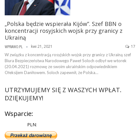
„Polska będzie wspierała Kijów”. Szef BBN o
koncentracji rosyjskich wojsk przy granicy z
Ukrainą
kwi 21, 2021
17
WPRAWO.PL
W związku z koncentracją rosyjskich wojsk przy granicy z Ukrainą szef
Biura Bezpieczeństwa Narodowego Paweł Soloch odbył we wtorek
(20.04.2021) rozmowę ze swoim ukraińskim odpowiednikiem
Ołeksijem Daniłowem. Soloch zapewnił, że Polska…
UTRZYMUJEMY SIĘ Z WASZYCH WPŁAT.
DZIĘKUJEMY!
Wsparcie:
PLN: