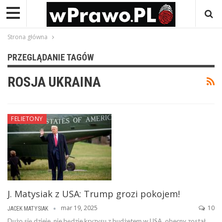
Strona główna
PRZEGLĄDANIE TAGÓW
ROSJA UKRAINA
FELIETONY
J. Matysiak z USA: Trump grozi pokojem!
mar 19, 2025
10
JACEK MATYSIAK
Dużo się dzieje, nie będzie kryzysu z budżetem w USA, obecny został