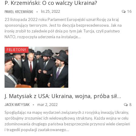
P. Krzemiński: O co walczy Ukraina?
lis 25, 2022
16
PAWEŁ KRZEMIŃSKI
23 listopada 2022 roku Parlament Europejski uznał Rosję za kraj
sponsorujący terroryzm. Jest to decyzja bezprecedensowa. Jak na
ironię zrobił to zaledwie pół dnia po tym jak Turcja, czyli państwo
NATO, rozpoczęła uderzenia na instalacje…
FELIETONY
J. Matysiak z USA: Ukraina, wojna, próba sił…
mar 2, 2022
8
JACEK MATYSIAK
Spoglądając na mapę wydarzeń związanych z rosyjską inwazją Ukrainy,
spróbujmy zrozumieć ich wielowątkową strukturę. Każda wojna w celu
zdominowania drugiego państwa bezsprzecznie przynosi wiele cierpień
i tragedii populacji zaatakowanego…