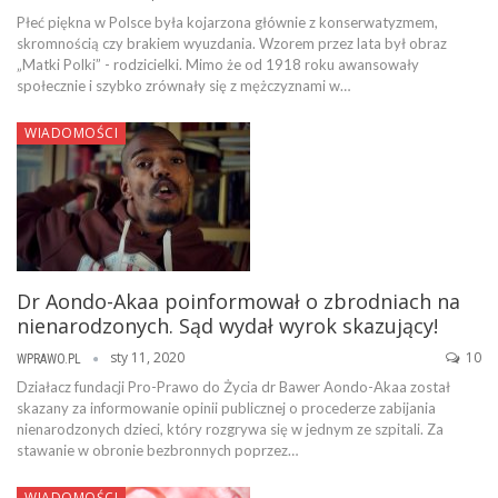
Płeć piękna w Polsce była kojarzona głównie z konserwatyzmem,
skromnością czy brakiem wyuzdania. Wzorem przez lata był obraz
„Matki Polki” - rodzicielki. Mimo że od 1918 roku awansowały
społecznie i szybko zrównały się z mężczyznami w…
WIADOMOŚCI
Dr Aondo-Akaa poinformował o zbrodniach na
nienarodzonych. Sąd wydał wyrok skazujący!
sty 11, 2020
10
WPRAWO.PL
Działacz fundacji Pro-Prawo do Życia dr Bawer Aondo-Akaa został
skazany za informowanie opinii publicznej o procederze zabijania
nienarodzonych dzieci, który rozgrywa się w jednym ze szpitali. Za
stawanie w obronie bezbronnych poprzez…
WIADOMOŚCI