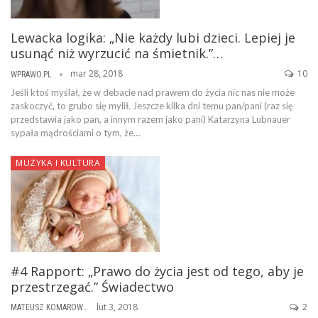
Lewacka logika: „Nie każdy lubi dzieci. Lepiej je
usunąć niż wyrzucić na śmietnik.”…
mar 28, 2018
10
WPRAWO.PL
Jeśli ktoś myślał, że w debacie nad prawem do życia nic nas nie może
zaskoczyć, to grubo się mylił. Jeszcze kilka dni temu pan/pani (raz się
przedstawia jako pan, a innym razem jako pani) Katarzyna Lubnauer
sypała mądrościami o tym, że…
MUZYKA I KULTURA
#4 Rapport: „Prawo do życia jest od tego, aby je
przestrzegać.” Świadectwo
lut 3, 2018
2
MATEUSZ KOMAROWSKI