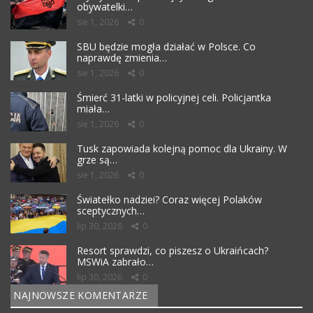
obywatelki…
sie 1, 2026
0
SBU będzie mogła działać w Polsce. Co
naprawdę zmienia…
sie 1, 2026
0
Śmierć 31-latki w policyjnej celi. Policjantka
miała…
sie 1, 2026
0
Tusk zapowiada kolejną pomoc dla Ukrainy. W
grze są…
sie 1, 2026
0
Światełko nadziei? Coraz więcej Polaków
sceptycznych…
lip 30, 2026
0
Resort sprawdzi, co piszesz o Ukraińcach?
MSWiA zabrało…
lip 30, 2026
0
NAJNOWSZE KOMENTARZE