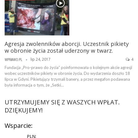
Agresja zwolenników aborcji. Uczestnik pikiety
w obronie życia został uderzony w twarz.
lip 24, 2017
4
WPRAWO.PL
Fundacja „Pro-prawo do życia” poinformowała o kolejnym akcie agresji
wobec uczestników pikiety w obronie życia. Do wydarzenia doszło 18
lipca w Gdyni. Pikietujący trzymali banery, a przez megafon podawana
była informacja o tym, że „Setki…
UTRZYMUJEMY SIĘ Z WASZYCH WPŁAT.
DZIĘKUJEMY!
Wsparcie:
PLN: