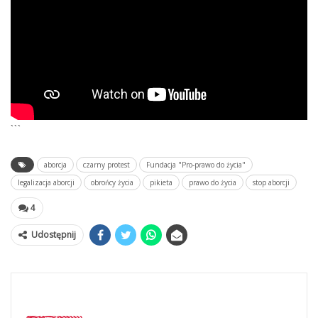
```
aborcja
czarny protest
Fundacja "Pro-prawo do życia"
legalizacja aborcji
obrońcy życia
pikieta
prawo do życia
stop aborcji
4
Udostępnij