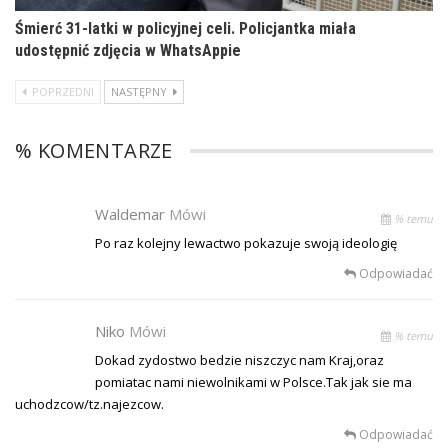
Śmierć 31-latki w policyjnej celi. Policjantka miała
udostępnić zdjęcia w WhatsAppie
POPRZEDNI
NASTĘPNY
% KOMENTARZE
Waldemar
Mówi
% temu
Po raz kolejny lewactwo pokazuje swoją ideologię
Odpowiadać
Niko
Mówi
% temu
Dokad zydostwo bedzie niszczyc nam Kraj,oraz
pomiatac nami niewolnikami w Polsce.Tak jak sie ma
uchodzcow/tz.najezcow.
Odpowiadać