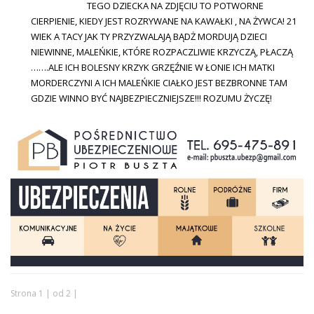
TEGO DZIECKA NA ZDJĘCIU TO POTWORNE
CIERPIENIE, KIEDY JEST ROZRYWANE NA KAWAŁKI , NA ŻYWCA! 21
WIEK A TACY JAK TY PRZYZWALAJĄ BĄDŻ MORDUJĄ DZIECI
NIEWINNE, MALEŃKIE, KTÓRE ROZPACZLIWIE KRZYCZĄ, PŁACZĄ
…….ALE ICH BOLESNY KRZYK GRZĘŹNIE W ŁONIE ICH MATKI
MORDERCZYNI A ICH MALEŃKIE CIAŁKO JEST BEZBRONNE TAM
GDZIE WINNO BYĆ NAJBEZPIECZNIEJSZE!!! ROZUMU ŻYCZĘ!
Strona 1 | od 2 |