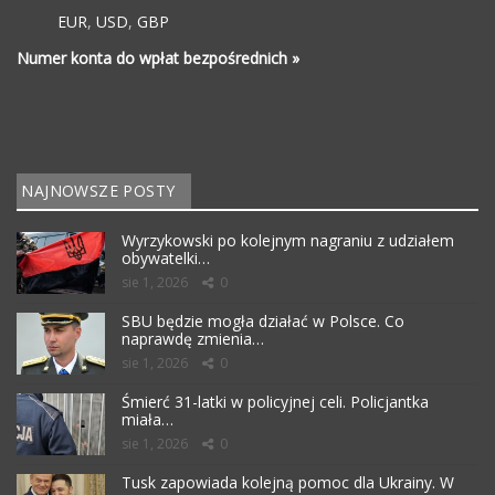
EUR
,
USD
,
GBP
Numer konta do wpłat bezpośrednich »
NAJNOWSZE POSTY
Wyrzykowski po kolejnym nagraniu z udziałem
obywatelki…
sie 1, 2026
0
SBU będzie mogła działać w Polsce. Co
naprawdę zmienia…
sie 1, 2026
0
Śmierć 31-latki w policyjnej celi. Policjantka
miała…
sie 1, 2026
0
Tusk zapowiada kolejną pomoc dla Ukrainy. W