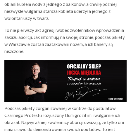
oblani kubłem wody z jednego z balkonów, a chwilę później
niezwykle wulgarna starsza kobieta uderzyła jednego z
wolontariuszy w twarz.
To nie pierwszy akt agresji wobec zwolenników wprowadzenia
zakazu aborcji. Jak informują na swojej stronie, podczas pikiety
w Warszawie zostali zaatakowani nożem, a ich banery są
niszczone.
Podczas pikiety zorganizowanej w kontrze do postulatów
Czarnego Protestu rozjuszony tłum groził im i wulgarnie ich
obrażał. Najwyraźniej zwolennicy aborcji uważają, że tylko oni
mają prawo do demonstrowania swoich poglądów. To jest