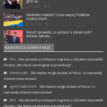
grze są…
sie 1, 2026
0
Światełko nadziei? Coraz więcej Polaków
sceptycznych…
lip 30, 2026
0
Resort sprawdzi, co piszesz o Ukraińcach?
MSWiA zabrało…
lip 30, 2026
0
NAJNOWSZE KOMENTARZE
Flex
-
Wyrzykowski po kolejnym nagraniu z udziałem obywatelki
Ukrainy: „Nie dajcie się wciągnąć w prowokację”
Hammurabi
-
SBU będzie mogła działać w Polsce. Co naprawdę
zmienia nowa umowa?
zgred malkontent
-
SBU będzie mogła działać w Polsce. Co
naprawdę zmienia nowa umowa?
Jans
-
Wyrzykowski po kolejnym nagraniu z udziałem obywatelki
Ukrainy: „Nie dajcie się wciągnąć w prowokację”