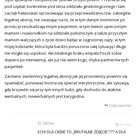
pod szpital, konkretnie pod okna oddziału ginekologicznego i tam
zaczęli hałasować sprzeciwiając się przeprowadzaniu tzw. zabiegów
legalnej aborcji, nie zważając na to, że w tym danym momencie po
prostu przeszkadzają innym pacjentom, w tym świeżo upieczonym
mamom i noworodkom na oddziale położniczym a także przyszłym
mamom walczących o życie dzieci będąc w zagrożonej ciąży, w tym
mojej koleżanki, która była bardzo poruszona całą sytuacją i długo
nie mogła się uspokoić. Akt totalnego braku empatii.Poszli sobie
dopiero po interwencji, ale już nie wiem kogo, chyba partnerów tych
pacjentek.
Zarówno zwolennicy legalnej aborcji jak jej przeciwnicy powinni się
opamiętać, ponieważ można się spierać merytorycznie, ale sytuacja,
gdy krzywdzi się przy tym innych ludzi, gdy dochodzi do ataków
werbalnych, niewerbalnych jest karygodna.
Odpowiadać
D.
Mówi
% temu
ECH! DLA CIEBIE TO „BRUTALNE ZDJĘCIE”??? A DLA