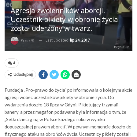
Agresja zwolenników aborcji.
Uczestnik pikiety w obronie życia
został uderzony w twarz.
Last updated
lip 24, 2017
Przez %
fot.youtube
4
Udostępnij
Fundacja „Pro-prawo do życia” poinformowała o kolejnym akcie
agresji wobec uczestników pikiety w obronie życia. Do
wydarzenia doszło 18 lipca w Gdyni. Pikietujący trzymali
banery, a przez megafon podawana była informacja o tym, że
„Setki dzieci giną w Polsce każdego roku w wyniku
dopuszczalnej prawem aborcji”. W pewnym momencie doszło do
fizycznego ataku na obrońców życia. Uczestnicy pikiety zostali