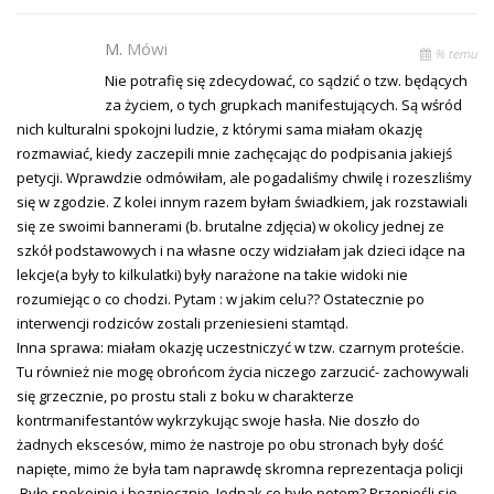
M.
Mówi
% temu
Nie potrafię się zdecydować, co sądzić o tzw. będących
za życiem, o tych grupkach manifestujących. Są wśród
nich kulturalni spokojni ludzie, z którymi sama miałam okazję
rozmawiać, kiedy zaczepili mnie zachęcając do podpisania jakiejś
petycji. Wprawdzie odmówiłam, ale pogadaliśmy chwilę i rozeszliśmy
się w zgodzie. Z kolei innym razem byłam świadkiem, jak rozstawiali
się ze swoimi bannerami (b. brutalne zdjęcia) w okolicy jednej ze
szkół podstawowych i na własne oczy widziałam jak dzieci idące na
lekcje(a były to kilkulatki) były narażone na takie widoki nie
rozumiejąc o co chodzi. Pytam : w jakim celu?? Ostatecznie po
interwencji rodziców zostali przeniesieni stamtąd.
Inna sprawa: miałam okazję uczestniczyć w tzw. czarnym proteście.
Tu również nie mogę obrońcom życia niczego zarzucić- zachowywali
się grzecznie, po prostu stali z boku w charakterze
kontrmanifestantów wykrzykując swoje hasła. Nie doszło do
żadnych ekscesów, mimo że nastroje po obu stronach były dość
napięte, mimo że była tam naprawdę skromna reprezentacja policji
.Było spokojnie i bezpiecznie. Jednak co było potem? Przenieśli się