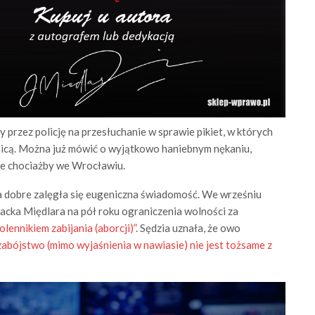
 przez policję na przesłuchanie w sprawie pikiet, w których
nicą. Można już mówić o wyjątkowo haniebnym nękaniu,
ze chociażby we Wrocławiu.
na dobre zalęgła się eugeniczna świadomość. We wrześniu
cka Międlara na pół roku ograniczenia wolności za
olennikiem zabijania (aborcji)”
. Sędzia uznała, że owo
zabójstwo (mimo wyjaśnienia w nawiasie) nie jest tożsame z