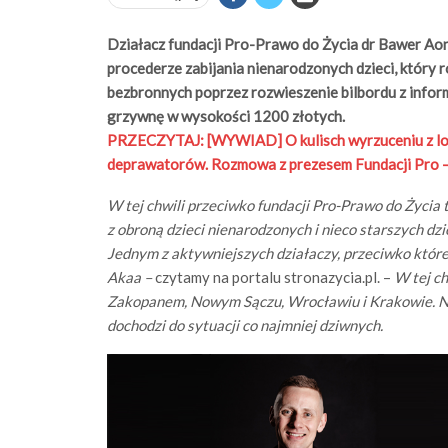
Działacz fundacji Pro-Prawo do Życia dr Bawer Aon
procederze zabijania nienarodzonych dzieci, który r
bezbronnych poprzez rozwieszenie bilbordu z infor
grzywnę w wysokości 1200 złotych.
PRZECZYTAJ:
[WYWIAD] O kulisch wyrzuceniu z lok
deprawatorów. Rozmowa z prezesem Fundacji Pro –
W tej chwili przeciwko fundacji Pro-Prawo do Życia
z obroną dzieci nienarodzonych i nieco starszych dz
Jednym z aktywniejszych działaczy, przeciwko które
Akaa –
czytamy na portalu stronazycia.pl. –
W tej ch
Zakopanem, Nowym Sączu, Wrocławiu i Krakowie. Ni
dochodzi do sytuacji co najmniej dziwnych.