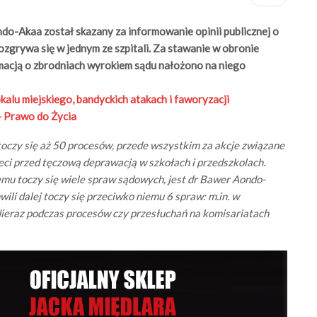
do-Akaa został skazany za informowanie opinii publicznej o
ozgrywa się w jednym ze szpitali. Za stawanie w obronie
macją o zbrodniach wyrokiem sądu nałożono na niego
alu miejskiego, bandyckich atakach i faworyzacji
 Prawo do Życia
 toczy się aż 50 procesów, przede wszystkim za akcje związane
ieci przed tęczową deprawacją w szkołach i przedszkolach.
mu toczy się wiele spraw sądowych, jest dr Bawer Aondo-
wili dalej toczy się przeciwko niemu 6 spraw: m.in. w
eraz podczas procesów czy przesłuchań na komisariatach