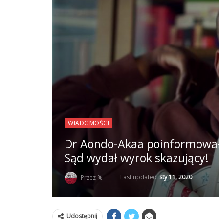
WIADOMOŚCI
Dr Aondo-Akaa poinformował
Sąd wydał wyrok skazujący!
Last updated
sty 11, 2020
Przez %
Udostępnij