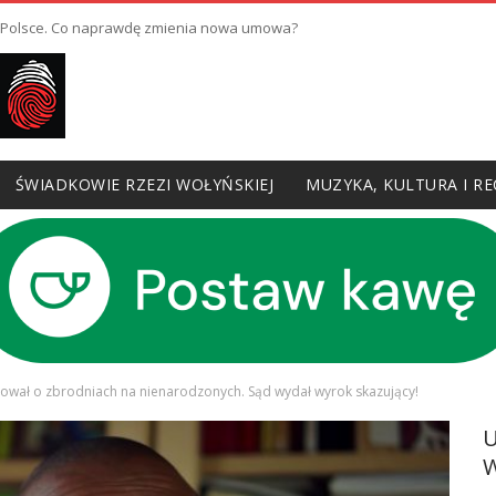
w Polsce. Co naprawdę zmienia nowa umowa?
ŚWIADKOWIE RZEZI WOŁYŃSKIEJ
MUZYKA, KULTURA I RE
wał o zbrodniach na nienarodzonych. Sąd wydał wyrok skazujący!
W