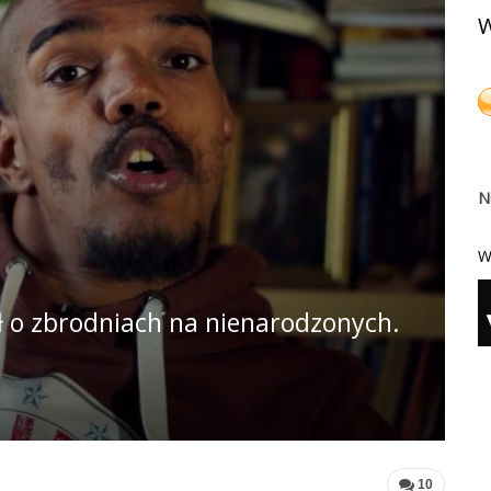
W
N
W
 o zbrodniach na nienarodzonych.
10