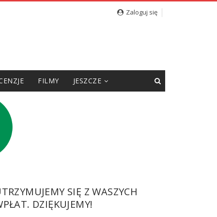
Zaloguj się
CENZJE
FILMY
JESZCZE
UTRZYMUJEMY SIĘ Z WASZYCH
PŁAT. DZIĘKUJEMY!