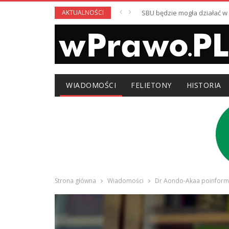
AKTUALNOŚCI
SBU będzie mogła działać 
WIADOMOŚCI
FELIETONY
HISTORIA
Strona główna
Wiadomości
Dr Aondo-Akaa poinformo