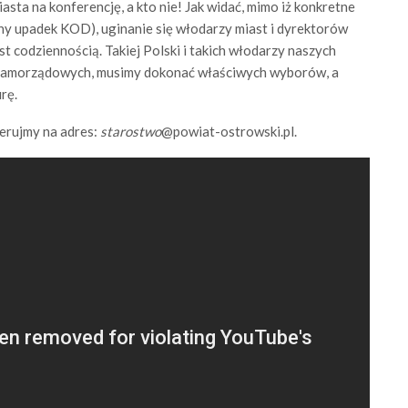
sta na konferencję, a kto nie! Jak widać, mimo iż konkretne
ny upadek KOD), uginanie się włodarzy miast i dyrektorów
t codziennością. Takiej Polski i takich włodarzy naszych
 samorządowych, musimy dokonać właściwych wyborów, a
rę.
ierujmy na adres:
starostwo
@powiat-ostrowski.pl.