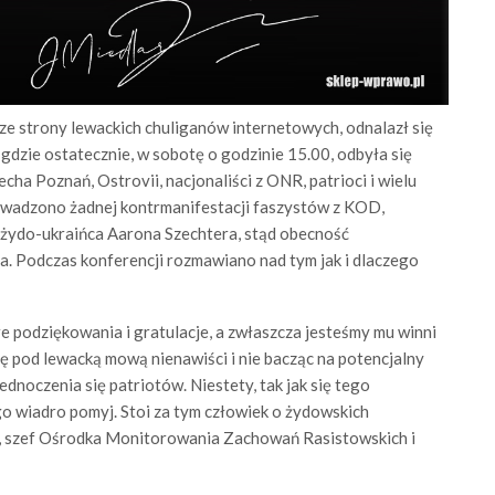
ze strony lewackich chuliganów internetowych, odnalazł się
gdzie ostatecznie, w sobotę o godzinie 15.00, odbyła się
cha Poznań, Ostrovii, nacjonaliści z ONR, patrioci i wielu
wadzono żadnej kontrmanifestacji faszystów z KOD,
y żydo-ukraińca Aarona Szechtera, stąd obecność
na. Podczas konferencji rozmawiano nad tym jak i dlaczego
 podziękowania i gratulacje, a zwłaszcza jesteśmy mu winni
ię pod lewacką mową nienawiści i nie bacząc na potencjalny
ednoczenia się patriotów. Niestety, tak jak się tego
o wiadro pomyj. Stoi za tym człowiek o żydowskich
ci, szef Ośrodka Monitorowania Zachowań Rasistowskich i