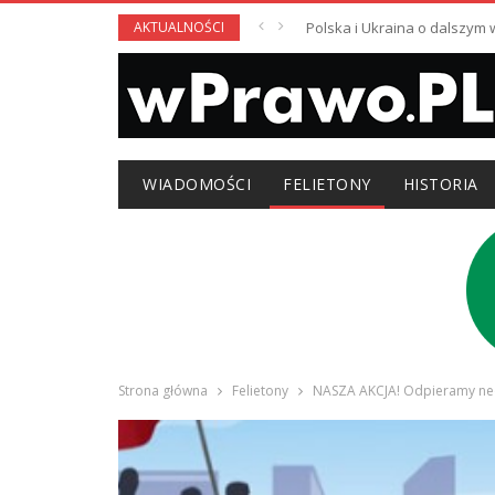
AKTUALNOŚCI
Polska i Ukraina o dalszym
WIADOMOŚCI
FELIETONY
HISTORIA
Strona główna
Felietony
NASZA AKCJA! Odpieramy neob