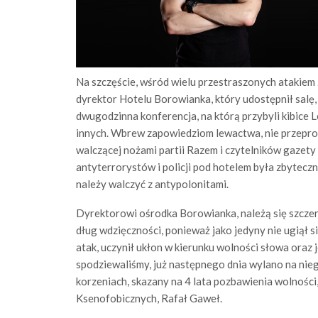
Na szczęście, wśród wielu przestraszonych atakiem 
dyrektor Hotelu Borowianka, który udostępnił salę, 
dwugodzinna konferencja, na którą przybyli kibice Le
innych. Wbrew zapowiedziom lewactwa, nie przepro
walczącej nożami partii Razem i czytelników gazet
antyterrorystów i policji pod hotelem była zbytecz
należy walczyć z antypolonitami.
Dyrektorowi ośrodka Borowianka, należą się szczere
dług wdzięczności, ponieważ jako jedyny nie ugiął s
atak, uczynił ukłon w kierunku wolności słowa oraz j
spodziewaliśmy, już następnego dnia wylano na nieg
korzeniach, skazany na 4 lata pozbawienia wolnoś
Ksenofobicznych, Rafał Gaweł.