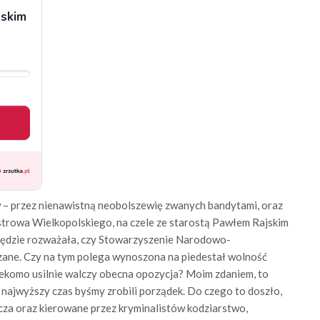
w – przez nienawistną neobolszewię zwanych bandytami, oraz
Ostrowa Wielkopolskiego, na czele ze starostą Pawłem Rajskim
 będzie rozważała, czy Stowarzyszenie Narodowo-
ązane. Czy na tym polega wynoszona na piedestał wolność
rzekomo usilnie walczy obecna opozycja? Moim zdaniem, to
ym najwyższy czas byśmy zrobili porządek. Do czego to doszło,
a oraz kierowane przez kryminalistów kodziarstwo,