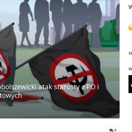
W
N
W
lszewicki atak starosty z PO i
etowych
4