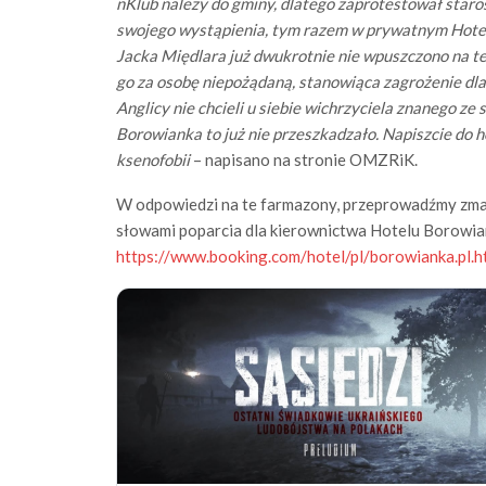
nKlub należy do gminy, dlatego zaprotestował staro
swojego wystąpienia, tym razem w prywatnym Hote
Jacka Międlara już dwukrotnie nie wpuszczono na t
go za osobę niepożądaną, stanowiąca zagrożenie dla
Anglicy nie chcieli u siebie wichrzyciela znanego z
Borowianka to już nie przeszkadzało. Napiszcie do ho
ksenofobii
– napisano na stronie OMZRiK.
W odpowiedzi na te farmazony, przeprowadźmy zmas
słowami poparcia dla kierownictwa Hotelu Borowi
https://www.booking.com/hotel/pl/borowianka.pl.h