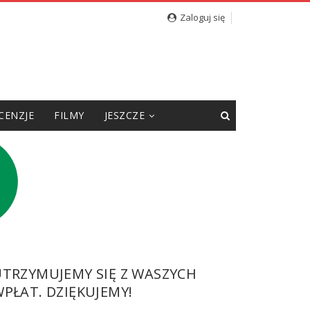
Zaloguj się
CENZJE
FILMY
JESZCZE
UTRZYMUJEMY SIĘ Z WASZYCH
PŁAT. DZIĘKUJEMY!