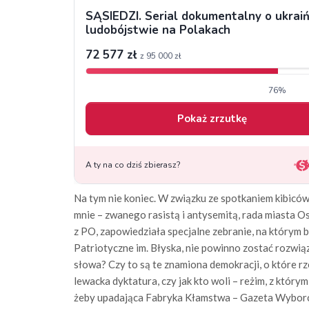
Na tym nie koniec. W związku ze spotkaniem kibicó
mnie – zwanego rasistą i antysemitą, rada miasta 
z PO, zapowiedziała specjalne zebranie, na którym
Patriotyczne im. Błyska, nie powinno zostać rozwi
słowa? Czy to są te znamiona demokracji, o które 
lewacka dyktatura, czy jak kto woli – reżim, z któr
żeby upadająca Fabryka Kłamstwa – Gazeta Wyborcz