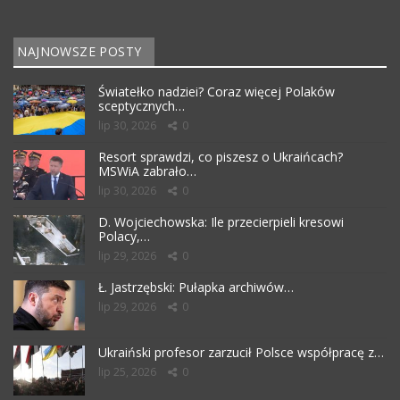
NAJNOWSZE POSTY
Światełko nadziei? Coraz więcej Polaków
sceptycznych…
lip 30, 2026
0
Resort sprawdzi, co piszesz o Ukraińcach?
MSWiA zabrało…
lip 30, 2026
0
D. Wojciechowska: Ile przecierpieli kresowi
Polacy,…
lip 29, 2026
0
Ł. Jastrzębski: Pułapka archiwów…
lip 29, 2026
0
Ukraiński profesor zarzucił Polsce współpracę z…
lip 25, 2026
0