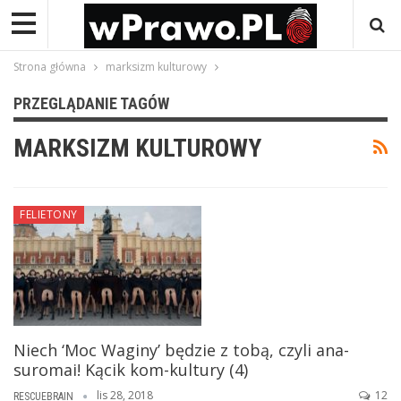
Strona główna
marksizm kulturowy
PRZEGLĄDANIE TAGÓW
MARKSIZM KULTUROWY
FELIETONY
Niech ‘Moc Waginy’ będzie z tobą, czyli ana-
suromai! Kącik kom-kultury (4)
lis 28, 2018
12
RESCUEBRAIN