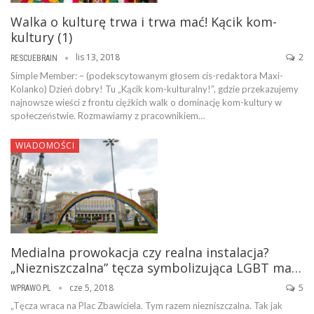
Walka o kulturę trwa i trwa mać! Kącik kom-
kultury (1)
lis 13, 2018
2
RESCUEBRAIN
Simple Member: – (podekscytowanym głosem cis-redaktora Maxi-
Kolanko) Dzień dobry! Tu „Kącik kom-kulturalny!”, gdzie przekazujemy
najnowsze wieści z frontu ciężkich walk o dominację kom-kultury w
społeczeństwie. Rozmawiamy z pracownikiem…
WIADOMOŚCI
Medialna prowokacja czy realna instalacja?
„Niezniszczalna” tęcza symbolizująca LGBT ma…
cze 5, 2018
5
WPRAWO.PL
„Tęcza wraca na Plac Zbawiciela. Tym razem niezniszczalna. Tak jak