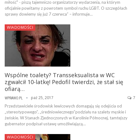
miłość" - piszą tajemniczo organizatorzy wydarzenia, na którym
oficjalnie powitamy z powrotem symbol ruchu LGBT. O szczegółach
sprawy dowiemy się już 7 czerwca” – informuje…
WIADOMOŚCI
Wspólne toalety? Transseksualista w WC
zgwałcił 10-latkę! Pedofil twierdzi, że stał się
ofiarą…
paź 25, 2017
7
WPRAWO.PL
Przedstawiciele środowisk lewicowych domagają się odejścia od
„stereotypowego”, „średniowiecznego”podziału na szalety męskie i
żeńskie. W Stanach Zjednoczonych w Karolinie Północnej, tamtejszy
gubernator podpisał ustawę umożliwiającą…
WIADOMOŚCI