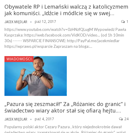
Obywatele RP i Lemański walczą z katolicyzmem
jak komuniści. „Idźcie i módlcie się w swej…
paź 12, 2017
1
JACEK MIĘDLAR
https://www.youtube.com/watch?v=0zHNzfQLugM Wypowiedź Pawła
Kasprzaka: https://web.facebook.com/VidKOD/video... (od 1h 10min
30s) ------ WSPARCIE FINANSOWE: http://PayPal.me/jacekmiedlar
https://wprawo.pl/wsparcie Zapraszam na bloga:…
WIADOMOŚCI
„Pazura się zeszmacił!” Za „Różaniec do granic” i
świadectwo wiary aktor stał się ofiarą hejtu.…
paź 4, 2017
24
JACEK MIĘDLAR
Popularny polski aktor Cezary Pazura , który niejednokrotnie dawał
świadectwo wiary, zaangażował się w akcję „Różaniec do granic”, wziął