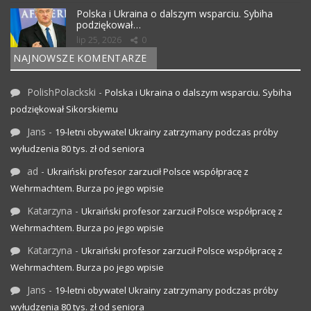
Polska i Ukraina o dalszym wsparciu. Sybiha
podziękował…
lip 25, 2026
0
NAJNOWSZE KOMENTARZE
PolishPolackski
-
Polska i Ukraina o dalszym wsparciu. Sybiha
podziękował Sikorskiemu
Jans
-
19-letni obywatel Ukrainy zatrzymany podczas próby
wyłudzenia 80 tys. zł od seniora
ad
-
Ukraiński profesor zarzucił Polsce współpracę z
Wehrmachtem. Burza po jego wpisie
Katarzyna
-
Ukraiński profesor zarzucił Polsce współpracę z
Wehrmachtem. Burza po jego wpisie
Katarzyna
-
Ukraiński profesor zarzucił Polsce współpracę z
Wehrmachtem. Burza po jego wpisie
Jans
-
19-letni obywatel Ukrainy zatrzymany podczas próby
wyłudzenia 80 tys. zł od seniora