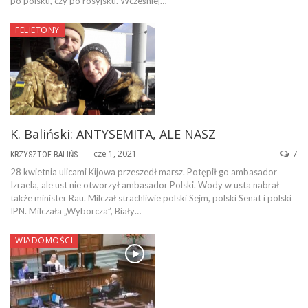
po polsku, czy po rosyjsku. Wcześniej…
FELIETONY
K. Baliński: ANTYSEMITA, ALE NASZ
cze 1, 2021
7
KRZYSZTOF BALIŃSKI
28 kwietnia ulicami Kijowa przeszedł marsz. Potępił go ambasador
Izraela, ale ust nie otworzył ambasador Polski. Wody w usta nabrał
także minister Rau. Milczał strachliwie polski Sejm, polski Senat i polski
IPN. Milczała „Wyborcza”, Biały…
WIADOMOŚCI