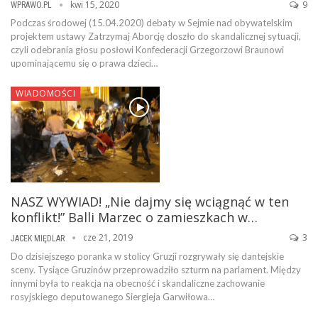
kwi 15, 2020
9
WPRAWO.PL
Podczas środowej (15.04.2020) debaty w Sejmie nad obywatelskim
projektem ustawy Zatrzymaj Aborcję doszło do skandalicznej sytuacji,
czyli odebrania głosu posłowi Konfederacji Grzegorzowi Braunowi
upominającemu się o prawa dzieci…
WIADOMOŚCI
NASZ WYWIAD! „Nie dajmy się wciągnąć w ten
konflikt!” Balli Marzec o zamieszkach w…
cze 21, 2019
3
JACEK MIĘDLAR
Do dzisiejszego poranka w stolicy Gruzji rozgrywały się dantejskie
sceny. Tysiące Gruzinów przeprowadziło szturm na parlament. Między
innymi była to reakcja na obecność i skandaliczne zachowanie
rosyjskiego deputowanego Siergieja Garwiłowa…