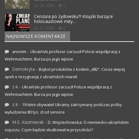
lip 24, 2026
0
Cenzura po żydowsku?! Książki burzące
holocaustowe mity…
lip 23, 2026
0
NAJNOWSZE KOMENTARZE
-
anonim
Ukraiński profesor zarzucił Polsce współpracę z
Wehrmachtem. Burza po jego wpisie
Demokryta
-
Bojkot produktów z kodem „482”. Coraz więcej
apeli o rezygnację z ukraińskich marek
z-k
-
Ukraiński profesor zarzucił Polsce współpracę z
Wehrmachtem. Burza po jego wpisie
z-k
-
19-letni obywatel Ukrainy zatrzymany podczas próby
wyłudzenia 80 tys. zł od seniora
M.S. Kazimierak
-
D. Wojciechowska: O niemiecko-ukraińskim
sojuszu. Czym będzie skutkował w przyszłości?