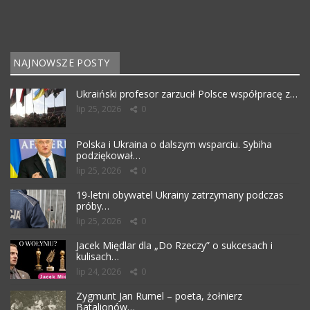
NAJNOWSZE POSTY
Ukraiński profesor zarzucił Polsce współpracę z…
lip 25, 2026
0
Polska i Ukraina o dalszym wsparciu. Sybiha
podziękował…
lip 25, 2026
0
19-letni obywatel Ukrainy zatrzymany podczas
próby…
lip 25, 2026
0
Jacek Międlar dla „Do Rzeczy” o sukcesach i
kulisach…
lip 24, 2026
0
Zygmunt Jan Rumel – poeta, żołnierz
Batalionów…