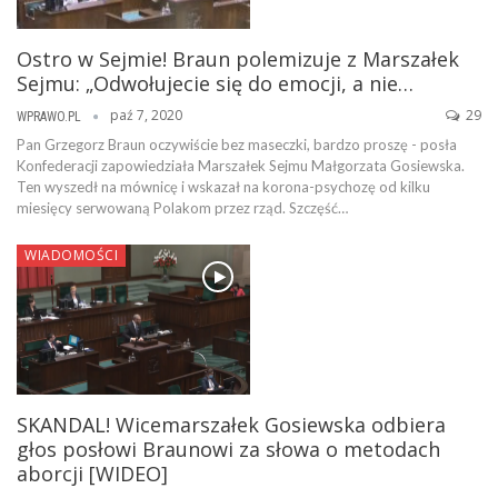
Ostro w Sejmie! Braun polemizuje z Marszałek
Sejmu: „Odwołujecie się do emocji, a nie…
paź 7, 2020
29
WPRAWO.PL
Pan Grzegorz Braun oczywiście bez maseczki, bardzo proszę - posła
Konfederacji zapowiedziała Marszałek Sejmu Małgorzata Gosiewska.
Ten wyszedł na mównicę i wskazał na korona-psychozę od kilku
miesięcy serwowaną Polakom przez rząd. Szczęść…
WIADOMOŚCI
SKANDAL! Wicemarszałek Gosiewska odbiera
głos posłowi Braunowi za słowa o metodach
aborcji [WIDEO]