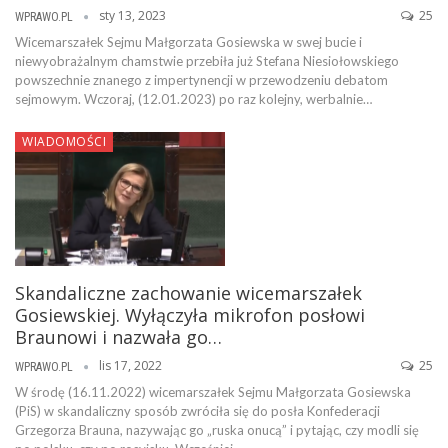
sty 13, 2023
25
WPRAWO.PL
Wicemarszałek Sejmu Małgorzata Gosiewska w swej bucie i
niewyobrażalnym chamstwie przebiła już Stefana Niesiołowskiego
powszechnie znanego z impertynencji w przewodzeniu debatom
sejmowym. Wczoraj, (12.01.2023) po raz kolejny, werbalnie…
WIADOMOŚCI
Skandaliczne zachowanie wicemarszałek
Gosiewskiej. Wyłączyła mikrofon posłowi
Braunowi i nazwała go…
lis 17, 2022
25
WPRAWO.PL
W środę (16.11.2022) wicemarszałek Sejmu Małgorzata Gosiewska
(PiS) w skandaliczny sposób zwróciła się do posła Konfederacji
Grzegorza Brauna, nazywając go „ruska onucą” i pytając, czy modli się