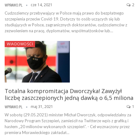
cze 14, 2021
2
WPRAWO.PL
Cudzoziemcy przebywający w Polsce mają prawo do bezpłatnego
szczepienia przeciw Covid-19. Dotyczy to osób uczących się lub
studiujących w Polsce, zagranicznych doktorantów, cudzoziemców z
zezwoleniem na pracę, dyplomatów, współmałżonków lub…
WIADOMOŚCI
Totalna kompromitacja Dworczyka! Zawyżył
liczbę zaszczepionych jedną dawką o 6,5 miliona
maj 31, 2021
1
WPRAWO.PL
W sobotę (29.05.2021) minister Michał Dworczyk, odpowiedzialny za
Narodowy Program Szczepień, zamieścił na Twitterze wpis z grafiką i
hasłem „20 milionów wykonanych szczepień”. - Cel wyznaczony przez
premiera Morawieckiego zakładał…