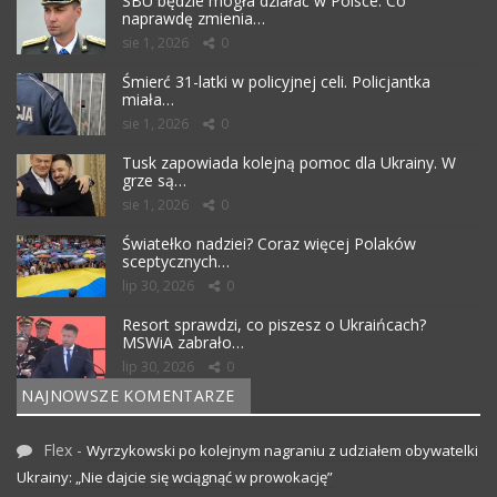
SBU będzie mogła działać w Polsce. Co
naprawdę zmienia…
sie 1, 2026
0
Śmierć 31-latki w policyjnej celi. Policjantka
miała…
sie 1, 2026
0
Tusk zapowiada kolejną pomoc dla Ukrainy. W
grze są…
sie 1, 2026
0
Światełko nadziei? Coraz więcej Polaków
sceptycznych…
lip 30, 2026
0
Resort sprawdzi, co piszesz o Ukraińcach?
MSWiA zabrało…
lip 30, 2026
0
NAJNOWSZE KOMENTARZE
Flex
-
Wyrzykowski po kolejnym nagraniu z udziałem obywatelki
Ukrainy: „Nie dajcie się wciągnąć w prowokację”