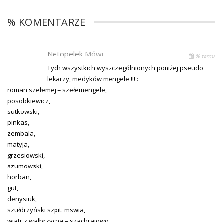
% KOMENTARZE
Netopelek
Mówi
% temu
Tych wszystkich wyszczególnionych poniżej pseudo
lekarzy, medyków mengele !!! :
roman szełemej = szełemengele,
posobkiewicz,
sutkowski,
pinkas,
zembala,
matyja,
grzesiowski,
szumowski,
horban,
gut,
denysiuk,
szułdrzyński szpit. mswia,
wiatr z wałbrzycha = szachrajowo,