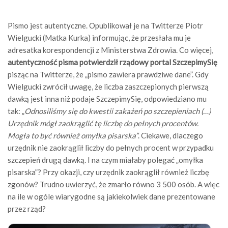
Pismo jest autentyczne. Opublikował je na Twitterze Piotr
Wielgucki (Matka Kurka) informując, że przesłała mu je
adresatka korespondencji z Ministerstwa Zdrowia. Co więcej,
autentyczność pisma potwierdził rządowy portal SzczepimySię
pisząc na Twitterze, że „pismo zawiera prawdziwe dane”. Gdy
Wielgucki zwrócił uwagę, że liczba zaszczepionych pierwszą
dawką jest inna niż podaje SzczepimySię, odpowiedziano mu
tak: „
Odnosiliśmy się do kwestii zakażeń po szczepieniach (…)
Urzędnik mógł zaokrąglić tę liczbę do pełnych procentów.
Mogła to być również omyłka pisarska”
. Ciekawe, dlaczego
urzędnik nie zaokrąglił liczby do pełnych procent w przypadku
szczepień drugą dawką. I na czym miałaby polegać „omyłka
pisarska”? Przy okazji, czy urzędnik zaokrąglił również liczbę
zgonów? Trudno uwierzyć, że zmarło równo 3 500 osób. A więc
na ile w ogóle wiarygodne są jakiekolwiek dane prezentowane
przez rząd?