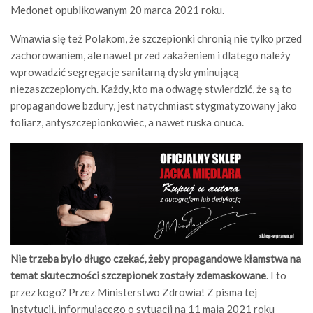
Medonet opublikowanym 20 marca 2021 roku.
Wmawia się też Polakom, że szczepionki chronią nie tylko przed
zachorowaniem, ale nawet przed zakażeniem i dlatego należy
wprowadzić segregacje sanitarną dyskryminującą
niezaszczepionych. Każdy, kto ma odwagę stwierdzić, że są to
propagandowe bzdury, jest natychmiast stygmatyzowany jako
foliarz, antyszczepionkowiec, a nawet ruska onuca.
Nie trzeba było długo czekać, żeby propagandowe kłamstwa na
temat skuteczności szczepionek zostały zdemaskowane
. I to
przez kogo? Przez Ministerstwo Zdrowia! Z pisma tej
instytucji, informującego o sytuacji na 11 maja 2021 roku