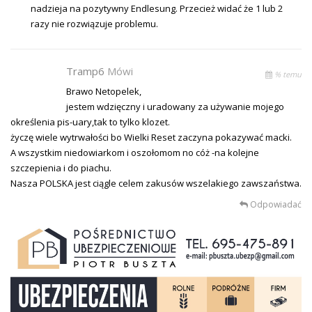
nadzieja na pozytywny Endlesung. Przecież widać że 1 lub 2
razy nie rozwiązuje problemu.
Tramp6
Mówi
% temu
Brawo Netopelek,
jestem wdzięczny i uradowany za używanie mojego
określenia pis-uary,tak to tylko klozet.
życzę wiele wytrwałości bo Wielki Reset zaczyna pokazywać macki.
A wszystkim niedowiarkom i oszołomom no cóż -na kolejne
szczepienia i do piachu.
Nasza POLSKA jest ciągle celem zakusów wszelakiego zawszaństwa.
Odpowiadać