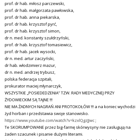
prof. dr hab. miłosz parczewski,
prof. dr hab. małgorzata pawłowska,
prof. dr hab. anna piekarska,
prof. dr hab. krzysztof pyrć,
prof. dr hab. krzysztof simon,
dr n. med. konstanty szułdrzyński,
prof. dr hab. krzysztof tomasiewicz,
prof. dr hab. jacek wysocki,
dr n. med. artur zaczyński,
dr hab. włodzimierz mazur,
dr n. med. andrzej trybusz,
polska federacja szpitali,
prokurator maciej młynarczyk,
WSZYSTKIE „POSIEDEDZENIA” TZW. RADY MEDYCZNEJ PRZY
ŻYDOWIECKIM SĄ TAJNE !!!
NIE MA ŻADNYCH NAGRAŃ ANI PROTOKOŁÓW !!! a na koniec wychodzi
żyd horban i przedstawia swoje stanowisko.
https://www.youtube.com/watch?v=kzxlQgzJJwc
;
Te SKORUMPOWANE przez big-farmę skórwysyny nie zasługują na
żaden szacunek i pisanie dużymi literami.