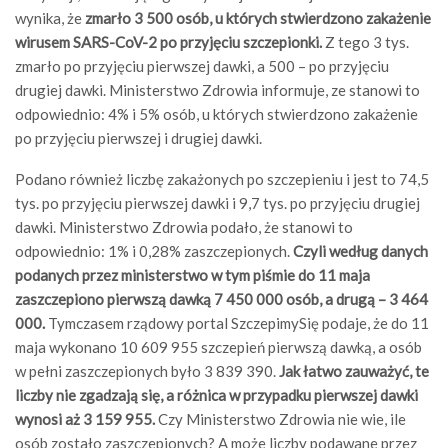
wynika, że
zmarło 3 500 osób, u których stwierdzono zakażenie
wirusem SARS-CoV-2 po przyjęciu szczepionki.
Z tego 3 tys.
zmarło po przyjęciu pierwszej dawki, a 500 – po przyjęciu
drugiej dawki. Ministerstwo Zdrowia informuje, ze stanowi to
odpowiednio: 4% i 5% osób, u których stwierdzono zakażenie
po przyjęciu pierwszej i drugiej dawki.
Podano również liczbę zakażonych po szczepieniu i jest to 74,5
tys. po przyjęciu pierwszej dawki i 9,7 tys. po przyjęciu drugiej
dawki. Ministerstwo Zdrowia podało, że stanowi to
odpowiednio: 1% i 0,28% zaszczepionych.
Czyli według danych
podanych przez ministerstwo w tym piśmie do 11 maja
zaszczepiono pierwszą dawką 7 450 000 osób, a drugą – 3 464
000.
Tymczasem rządowy portal SzczepimySię podaje, że do 11
maja wykonano 10 609 955 szczepień pierwszą dawką, a osób
w pełni zaszczepionych było 3 839 390.
Jak łatwo zauważyć, te
liczby nie zgadzają się, a różnica w przypadku pierwszej dawki
wynosi aż 3 159 955.
Czy Ministerstwo Zdrowia nie wie, ile
osób zostało zaszczepionych? A może liczby podawane przez