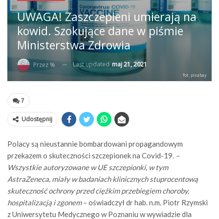
UWAGA! Zaszczepieni umierają na
kowid. Szokujące dane w piśmie
Ministerstwa Zdrowia
Last updated
maj 21, 2021
Przez %
fot. pixabay
7
Udostępnij
Polacy są nieustannie bombardowani propagandowym
przekazem o skuteczności szczepionek na Covid-19.
–
Wszystkie autoryzowane w UE szczepionki, w tym
AstraZeneca, miały w badaniach klinicznych stuprocentową
skuteczność ochrony przed ciężkim przebiegiem choroby,
hospitalizacją i zgonem
– oświadczył dr hab. n.m. Piotr Rzymski
z Uniwersytetu Medycznego w Poznaniu w wywiadzie dla