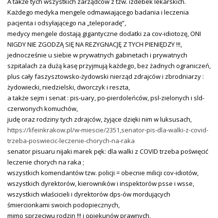
A także tych wszystkich zarządców z tzw. izdebek lekarskich.
Każdego medyka mengele odmawiającego badania i leczenia
pacjenta i odsyłającego na „teleporadę”,
medycy mengele dostają gigantyczne dodatki za cov-idiotozę, ONI
NIGDY NIE ZGODZĄ SIĘ NA REZYGNACJĘ Z TYCH PIENIĘDZY !!!,
jednocześnie u siebie w prywatnych gabinetach i prywatnych
szpitalach za dużą kasę przyjmują każdego, bez żadnych ograniczeń,
plus cały faszysztowsko-żydowski nierząd zdrajców i zbrodniarzy :
żydowiecki, niedzielski, dworczyk i reszta,
a także sejm i senat : pis-uary, po-pierdoleńców, psl-zielonych i sld-
czerwonych komuchów,
judę oraz rodziny tych zdrajców, żyjące dzięki nim w luksusach,
https://lifeinkrakow.pl/w-miescie/2351,senator-pis-dla-walki-z-covid-
trzeba-poswiecic-leczenie-chorych-na-raka
senator pisuaru nijaki marek pęk: dla walki z COVID trzeba poświęcić
leczenie chorych na raka ;
wszystkich komendantów tzw. policji = obecnie milicji cov-idiotów,
wszystkich dyrektorów, kierowników i inspektorów psse i wsse,
wszystkich właścicieli i dyrektorów dps-ów mordujących
śmiercionkami swoich podopiecznych,
mimo sprzeciwu rodzin !!! i opiekunów prawnych,