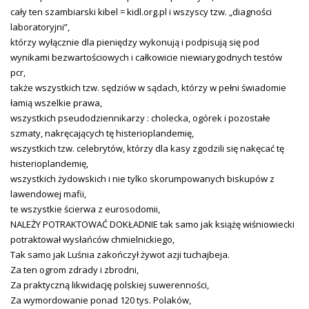
cały ten szambiarski kibel = kidl.org.pl i wszyscy tzw. „diagności
laboratoryjni”,
którzy wyłącznie dla pieniędzy wykonują i podpisują się pod
wynikami bezwartościowych i całkowicie niewiarygodnych testów
pcr,
także wszystkich tzw. sędziów w sądach, którzy w pełni świadomie
łamią wszelkie prawa,
wszystkich pseudodziennikarzy : cholecka, ogórek i pozostałe
szmaty, nakręcających tę histerioplandemię,
wszystkich tzw. celebrytów, którzy dla kasy zgodzili się nakęcać tę
histerioplandemię,
wszystkich żydowskich i nie tylko skorumpowanych biskupów z
lawendowej mafii,
te wszystkie ścierwa z eurosodomii,
NALEŻY POTRAKTOWAĆ DOKŁADNIE tak samo jak książę wiśniowiecki
potraktował wysłańców chmielnickiego,
Tak samo jak Luśnia zakończył żywot azji tuchajbeja.
Za ten ogrom zdrady i zbrodni,
Za praktyczną likwidację polskiej suwerenności,
Za wymordowanie ponad 120 tys. Polaków,