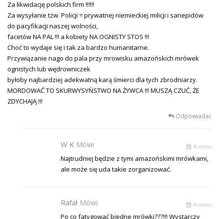
Za likwidację polskich firm !!!!!!
Za wysyłanie tzw. Policji = prywatnej niemieckiej milicji i sanepidów
do pacyfikacji naszej wolności,
facetów NA PAL !!! a kobiety NA OGNISTY STOS !!!
Choć to wydaje się i tak za bardzo humanitarne.
Przywiązanie nago do pala przy mrowisku amazońskich mrówek
ognistych lub wędrowniczek
byłoby najbardziej adekwatną karą śmierci dla tych zbrodniarzy.
MORDOWAĆ TO SKURWYSYŃSTWO NA ŻYWCA !!! MUSZĄ CZUĆ, ŻE
ZDYCHAJĄ !!!
Odpowiadać
W K
Mówi
% temu
Najtrudniej będzie z tymi amazońskimi mrówkami,
ale może się uda takie zorganizować.
Rafał
Mówi
% temu
Po co fatygować biedne mrówki???!!! Wystarczy