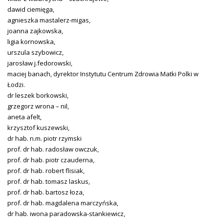
dawid ciemięga,
agnieszka mastalerz-migas,
joanna zajkowska,
ligia kornowska,
urszula szybowicz,
jarosław j.fedorowski,
maciej banach, dyrektor Instytutu Centrum Zdrowia Matki Polki w
Łodzi.
dr leszek borkowski,
grzegorz wrona – nil,
aneta afelt,
krzysztof kuszewski,
dr hab. n.m. piotr rzymski
prof. dr hab. radosław owczuk,
prof. dr hab. piotr czauderna,
prof. dr hab. robert flisiak,
prof. dr hab. tomasz laskus,
prof. dr hab. bartosz łoza,
prof. dr hab. magdalena marczyńska,
dr hab. iwona paradowska-stankiewicz,