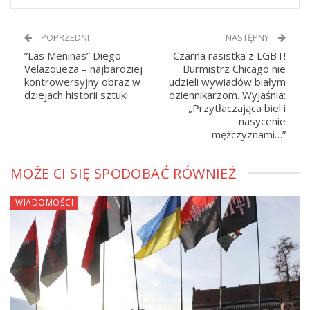
POPRZEDNI
NASTĘPNY
”Las Meninas” Diego
Czarna rasistka z LGBT!
Velazqueza – najbardziej
Burmistrz Chicago nie
kontrowersyjny obraz w
udzieli wywiadów białym
dziejach historii sztuki
dziennikarzom. Wyjaśnia:
„Przytłaczająca biel i
nasycenie
mężczyznami…”
MOŻE CI SIĘ SPODOBAĆ RÓWNIEŻ
WIADOMOŚCI