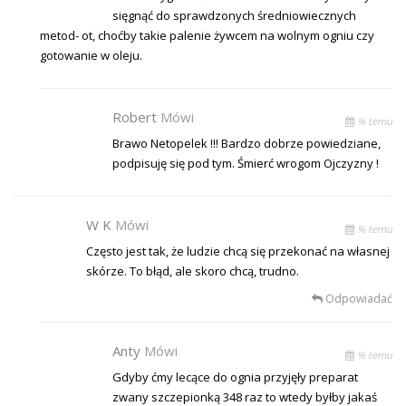
sięgnąć do sprawdzonych średniowiecznych
metod- ot, choćby takie palenie żywcem na wolnym ogniu czy
gotowanie w oleju.
Robert
Mówi
% temu
Brawo Netopelek !!! Bardzo dobrze powiedziane,
podpisuję się pod tym. Śmierć wrogom Ojczyzny !
W K
Mówi
% temu
Często jest tak, że ludzie chcą się przekonać na własnej
skórze. To błąd, ale skoro chcą, trudno.
Odpowiadać
Anty
Mówi
% temu
Gdyby ćmy lecące do ognia przyjęły preparat
zwany szczepionką 348 raz to wtedy byłby jakaś