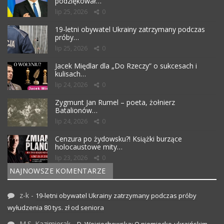
podziękował…
lip 25, 2026
0
19-letni obywatel Ukrainy zatrzymany podczas
próby…
lip 25, 2026
0
Jacek Międlar dla „Do Rzeczy” o sukcesach i
kulisach…
lip 24, 2026
0
Zygmunt Jan Rumel – poeta, żołnierz
Batalionów…
lip 24, 2026
0
Cenzura po żydowsku?! Książki burzące
holocaustowe mity…
lip 23, 2026
0
NAJNOWSZE KOMENTARZE
z-k
-
19-letni obywatel Ukrainy zatrzymany podczas próby
wyłudzenia 80 tys. zł od seniora
M.S. Kazimierak
-
D. Wojciechowska: O niemiecko-ukraińskim