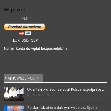
Wsparcie:
PLN:
EUR
,
USD
,
GBP
Numer konta do wpłat bezpośrednich »
NAJNOWSZE POSTY
Ukraiński profesor zarzucił Polsce współpracę z…
lip 25, 2026
0
Polska i Ukraina o dalszym wsparciu. Sybiha