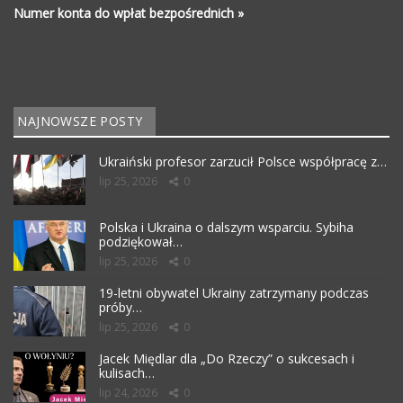
Numer konta do wpłat bezpośrednich »
NAJNOWSZE POSTY
Ukraiński profesor zarzucił Polsce współpracę z…
lip 25, 2026
0
Polska i Ukraina o dalszym wsparciu. Sybiha
podziękował…
lip 25, 2026
0
19-letni obywatel Ukrainy zatrzymany podczas
próby…
lip 25, 2026
0
Jacek Międlar dla „Do Rzeczy” o sukcesach i
kulisach…
lip 24, 2026
0