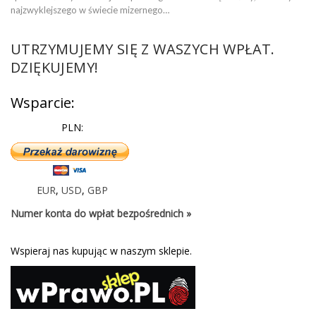
najzwyklejszego w świecie mizernego…
UTRZYMUJEMY SIĘ Z WASZYCH WPŁAT.
DZIĘKUJEMY!
Wsparcie:
PLN:
EUR
,
USD
,
GBP
Numer konta do wpłat bezpośrednich »
Wspieraj nas kupując w naszym sklepie.