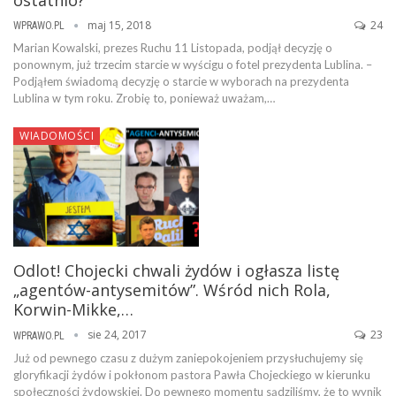
maj 15, 2018
24
WPRAWO.PL
Marian Kowalski, prezes Ruchu 11 Listopada, podjął decyzję o
ponownym, już trzecim starcie w wyścigu o fotel prezydenta Lublina. –
Podjąłem świadomą decyzję o starcie w wyborach na prezydenta
Lublina w tym roku. Zrobię to, ponieważ uważam,…
WIADOMOŚCI
Odlot! Chojecki chwali żydów i ogłasza listę
„agentów-antysemitów”. Wśród nich Rola,
Korwin-Mikke,…
sie 24, 2017
23
WPRAWO.PL
Już od pewnego czasu z dużym zaniepokojeniem przysłuchujemy się
gloryfikacji żydów i pokłonom pastora Pawła Chojeckiego w kierunku
społeczności żydowskiej. Do pewnego momentu sądziliśmy, że to wynik