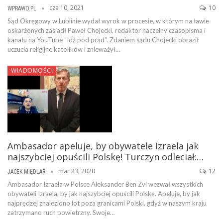
cze 10, 2021
10
WPRAWO.PL
Sąd Okręgowy w Lublinie wydał wyrok w procesie, w którym na ławie
oskarżonych zasiadł Paweł Chojecki, redaktor naczelny czasopisma i
kanału na YouTube "Idź pod prąd". Zdaniem sądu Chojecki obraził
uczucia religijne katolików i znieważył…
WIADOMOŚCI
Ambasador apeluje, by obywatele Izraela jak
najszybciej opuścili Polskę! Turczyn odleciał:…
mar 23, 2020
12
JACEK MIĘDLAR
Ambasador Izraela w Polsce Aleksander Ben Zvi wezwał wszystkich
obywateli Izraela, by jak najszybciej opuścili Polskę. Apeluje, by jak
najprędzej znaleziono lot poza granicami Polski, gdyż w naszym kraju
zatrzymano ruch powietrzny. Swoje…