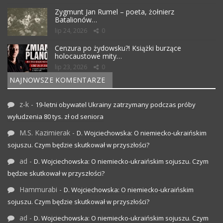
Zygmunt Jan Rumel – poeta, żołnierz
Batalionów…
lip 24, 2026
0
Cenzura po żydowsku?! Książki burzące
holocaustowe mity…
lip 23, 2026
0
NAJNOWSZE KOMENTARZE
z-k
-
19-letni obywatel Ukrainy zatrzymany podczas próby
wyłudzenia 80 tys. zł od seniora
M.S. Kazimierak
-
D. Wojciechowska: O niemiecko-ukraińskim
sojuszu. Czym będzie skutkował w przyszłości?
ad
-
D. Wojciechowska: O niemiecko-ukraińskim sojuszu. Czym
będzie skutkował w przyszłości?
Hammurabi
-
D. Wojciechowska: O niemiecko-ukraińskim
sojuszu. Czym będzie skutkował w przyszłości?
ad
-
D. Wojciechowska: O niemiecko-ukraińskim sojuszu. Czym