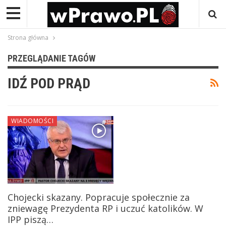
Strona główna
PRZEGLĄDANIE TAGÓW
IDŹ POD PRĄD
WIADOMOŚCI
Chojecki skazany. Popracuje społecznie za
zniewagę Prezydenta RP i uczuć katolików. W
IPP piszą…