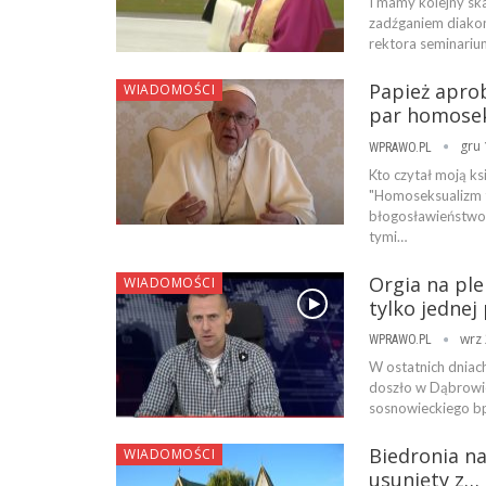
I mamy kolejny ska
zadźganiem diako
rektora seminarium
Papież aprob
WIADOMOŚCI
par homose
gru 
WPRAWO.PL
Kto czytał moją ks
"Homoseksualizm t
błogosławieństwo 
tymi…
Orgia na ple
WIADOMOŚCI
tylko jednej
wrz 
WPRAWO.PL
W ostatnich dniach
doszło w Dąbrowie
sosnowieckiego b
Biedronia na
WIADOMOŚCI
usunięty z…