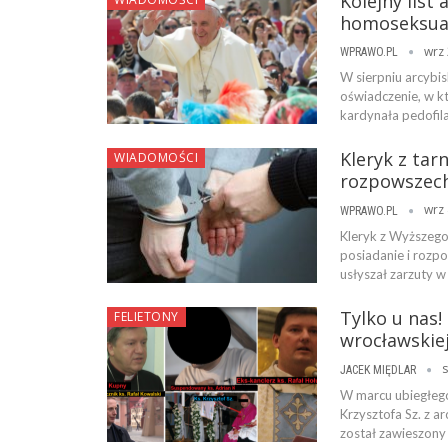
Kolejny list
homoseksua
wrz 
WPRAWO.PL
W sierpniu arcybi
oświadczenie, w k
kardynała pedofil
Kleryk z ta
WIADOMOŚCI
rozpowszechn
wrz 
WPRAWO.PL
Kleryk z Wyższeg
posiadanie i rozpo
usłyszał zarzuty w
Tylko u nas!
FELIETONY
wrocławskie
s
JACEK MIĘDLAR
W marcu ubiegłego 
Krzysztofa Sz. z a
został zawieszony