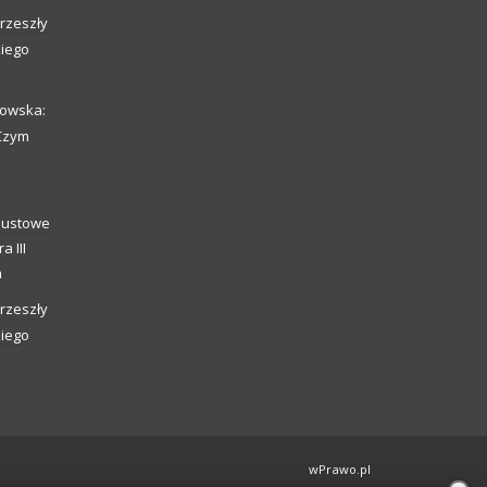
rzeszły
kiego
howska:
 Czym
o
caustowe
a III
a
rzeszły
kiego
wPrawo.pl