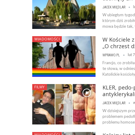
l
JACEK MIĘDLAR
W ubiegłym tygodni
którym dziś zrobił
mowa będzie tak, t
W Kościele z
WIADOMOŚCI
„O chrzest d
lut 
WPRAWO.PL
Francjo, co zrobił
te słowa, w odnies
Katolickie kościoł
KLER, pedo-p
FILMY
antyklerykal
w
JACEK MIĘDLAR
W dzisiejszym prz
problemem pedofil
problemu homoseks
WIADOMOŚCI