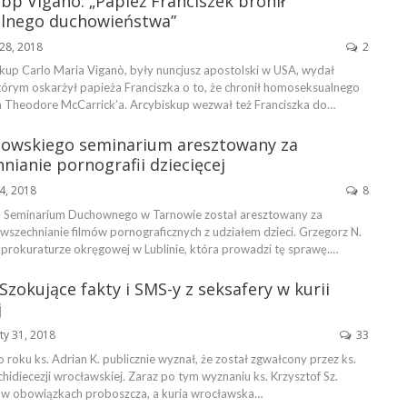
 abp Vigano: „Papież Franciszek bronił
lnego duchowieństwa”
28, 2018
2
skup Carlo Maria Viganò, były nuncjusz apostolski w USA, wydał
tórym oskarżył papieża Franciszka o to, że chronił homoseksualnego
a Theodore McCarrick’a. Arcybiskup wezwał też Franciszka do…
rnowskiego seminarium aresztowany za
ianie pornografii dziecięcej
4, 2018
8
o Seminarium Duchownego w Tarnowie został aresztowany za
wszechnianie filmów pornograficznych z udziałem dzieci. Grzegorz N.
 prokuraturze okręgowej w Lublinie, która prowadzi tę sprawę.…
 Szokujące fakty i SMS-y z seksafery w kurii
j
ty 31, 2018
33
roku ks. Adrian K. publicznie wyznał, że został zgwałcony przez ks.
rchidiecezji wrocławskiej. Zaraz po tym wyznaniu ks. Krzysztof Sz.
 w obowiązkach proboszcza, a kuria wrocławska…