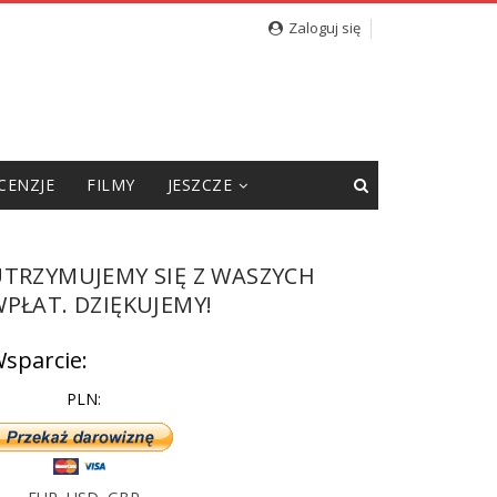
Zaloguj się
CENZJE
FILMY
JESZCZE
UTRZYMUJEMY SIĘ Z WASZYCH
PŁAT. DZIĘKUJEMY!
sparcie:
PLN: