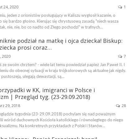
ut 24, 2020
1
u, jeden z orionistów posługujący w Kaliszu wygłosił kazanie, o
o się bardzo głośno. Kierując się chrystusową zasadą "niech wasza
ak, nie, nie, bo co nadto od Złego pochodzi" w trafnych…
niknie podział na matkę i ojca dziecka! Biskup:
ziecka prosi coraz…
7, 2020
7
aś ze swoim chrztem? - wiele lat temu powiedział papież Jan Paweł II. I
ieniu do obecnej sytuacji w kraju trójkolorowych są aktualne jak nigdy.
y pustoszeją, ulegają dewastacji, są…
rzypadki w KK, imigranci w Polsce i
izm | Przegląd tyg. (23-29.09.2018)
rz 29, 2018
28
eglądzie tygodnia (23-29.09.2018) pochylam się nad poważnym
ii wśród duchownych Kościoła katolickiego i równoległego do niego
ualizmu. Na konkretnych przykładach z Polski i Stanów…