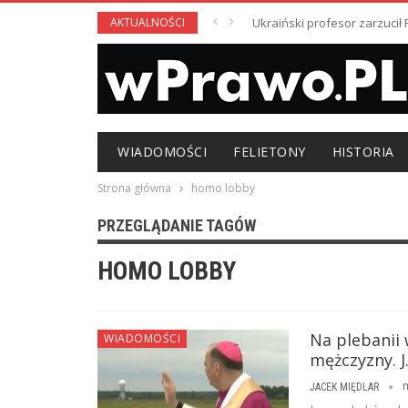
AKTUALNOŚCI
Ukraiński profesor zarzuci
WIADOMOŚCI
FELIETONY
HISTORIA
Strona główna
homo lobby
PRZEGLĄDANIE TAGÓW
HOMO LOBBY
Na plebanii
WIADOMOŚCI
mężczyzny. J.
JACEK MIĘDLAR