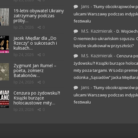
Jans
-
Tłumy obcokrajowców p
19-letni obywatel Ukrainy
ulicami Warszawy podczas indyjs
zatrzymany podczas
próby…
festiwalu
lip 25, 2026
0
M.S. Kazimierak
-
D. Wojciec
Jacek Międlar dla „Do
O niemiecko-ukraińskim sojuszu.
Rzeczy” o sukcesach i
będzie skutkował w przyszłości?
kulisach…
lip 24, 2026
0
M.S. Kazimierak
-
Cenzura p
żydowsku?! Książki burzące holo
Zygmunt Jan Rumel –
poeta, żołnierz
mity poza targami. W Łodzi premier
Batalionów…
odcinka „Sąsiadów” Jacka Międlar
lip 24, 2026
0
Jans
-
Tłumy obcokrajowców p
Cenzura po żydowsku?!
ulicami Warszawy podczas indyjs
Książki burzące
festiwalu
holocaustowe mity…
lip 23, 2026
0