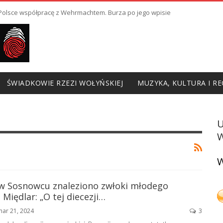
ł Polsce współpracę z Wehrmachtem. Burza po jego wpisie
ŚWIADKOWIE RZEZI WOŁYŃSKIEJ
MUZYKA, KULTURA I RE
W
W
 w Sosnowcu znaleziono zwłoki młodego
 Międlar: „O tej diecezji…
mar 21, 2024
3