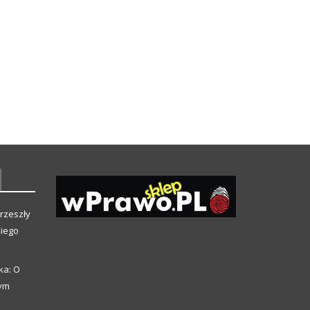
rzeszły
kiego
ka: O
zym