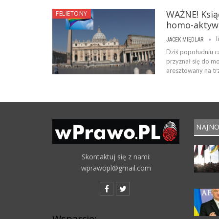
WAŻNE! Ksią
FELIETONY
homo-aktywi
l
JACEK MIĘDLAR
Dziś popołudniu ca
przyznał się do m
aresztowany na trz
NAJNO
Skontaktuj się z nami:
wprawopl@gmail.com
Wsparcie: