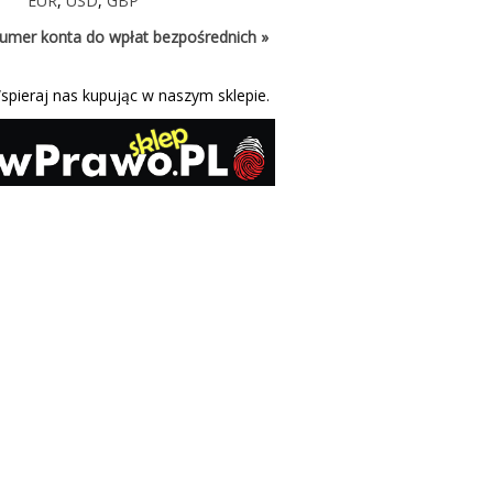
EUR
,
USD
,
GBP
umer konta do wpłat bezpośrednich »
spieraj nas kupując w naszym sklepie.