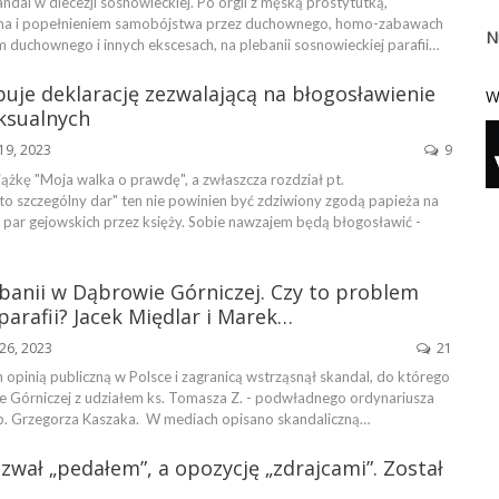
ndal w diecezji sosnowieckiej. Po orgii z męską prostytutką,
na i popełnieniem samobójstwa przez duchownego, homo-zabawach
N
 duchownego i innych ekscesach, na plebanii sosnowieckiej parafii…
uje deklarację zezwalającą na błogosławienie
W
ksualnych
19, 2023
9
iążkę "Moja walka o prawdę", a zwłaszcza rozdział pt.
o szczególny dar" ten nie powinien być zdziwiony zgodą papieża na
par gejowskich przez księży. Sobie nawzajem będą błogosławić -
banii w Dąbrowie Górniczej. Czy to problem
 parafii? Jacek Międlar i Marek…
26, 2023
21
 opinią publiczną w Polsce i zagranicą wstrząsnął skandal, do którego
 Górniczej z udziałem ks. Tomasza Z. - podwładnego ordynariusza
p. Grzegorza Kaszaka. W mediach opisano skandaliczną…
zwał „pedałem”, a opozycję „zdrajcami”. Został