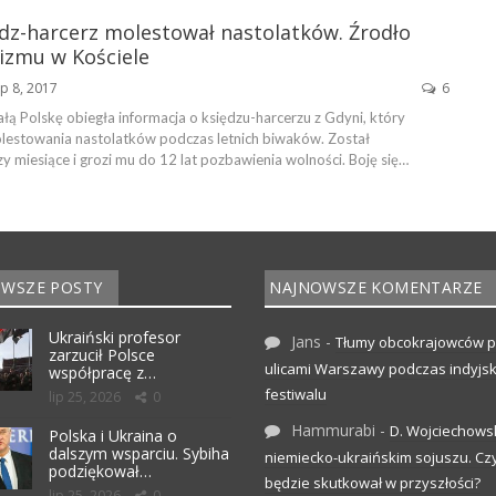
dz-harcerz molestował nastolatków. Źrodło
zmu w Kościele
ip 8, 2017
6
łą Polskę obiegła informacja o księdzu-harcerzu z Gdyni, który
olestowania nastolatków podczas letnich biwaków. Został
y miesiące i grozi mu do 12 lat pozbawienia wolności. Boję się…
WSZE POSTY
NAJNOWSZE KOMENTARZE
Ukraiński profesor
Jans
-
Tłumy obcokrajowców p
zarzucił Polsce
ulicami Warszawy podczas indyjs
współpracę z…
festiwalu
lip 25, 2026
0
Hammurabi
-
D. Wojciechows
Polska i Ukraina o
dalszym wsparciu. Sybiha
niemiecko-ukraińskim sojuszu. C
podziękował…
będzie skutkował w przyszłości?
lip 25, 2026
0