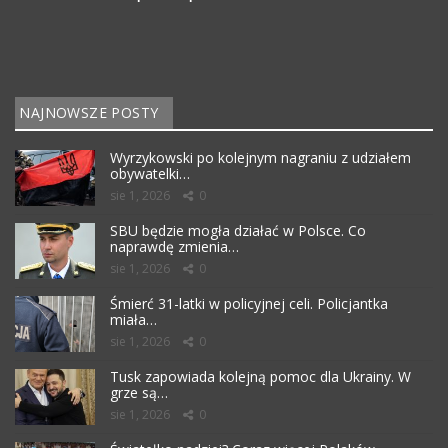
NAJNOWSZE POSTY
Wyrzykowski po kolejnym nagraniu z udziałem
obywatelki…
sie 1, 2026
0
SBU będzie mogła działać w Polsce. Co
naprawdę zmienia…
sie 1, 2026
0
Śmierć 31-latki w policyjnej celi. Policjantka
miała…
sie 1, 2026
0
Tusk zapowiada kolejną pomoc dla Ukrainy. W
grze są…
sie 1, 2026
0