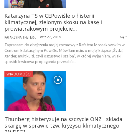
Katarzyna TS w CEPowiśle o histerii
klimatycznej, zielonym skoku na kasę i
prowiatrakowym projekcie…
wrz 27, 2019
5
KATARZYNA TRETER-SIERPIŃSKA
Zapraszam do obejrzenia mojej rozmowy z Rafałem Mossakowskim w
Centrum Edukacyjnym Powiśle. Mówiłam m.in. o mojej książce „Żydzi,
gender, multikulti, czyli oszustwo i szajba”, w której wyjaśniam, w jaki
sposób lewicowa propaganda przerabia…
WIADOMOŚCI
Thunberg histeryzuje na szczycie ONZ i składa
skargę w sprawie tzw. kryzysu klimatycznego
[WIDEO]