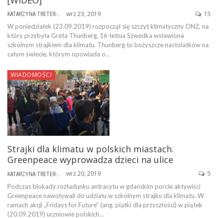
wrz 23, 2019
15
KATARZYNA TRETER-SIERPIŃSKA
W poniedziałek (23.09.2019) rozpoczął się szczyt klimatyczny ONZ, na
który przybyła Greta Thunberg, 16-letnia Szwedka wsławiona
szkolnym strajkiem dla klimatu. Thunberg to bożyszcze nastolatków na
całym świecie, którym opowiada o…
WIADOMOŚCI
Strajki dla klimatu w polskich miastach.
Greenpeace wyprowadza dzieci na ulice
wrz 20, 2019
5
KATARZYNA TRETER-SIERPIŃSKA
Podczas blokady rozładunku antracytu w gdańskim porcie aktywiści
Greenpeace nawoływali do udziału w szkolnym strajku dla klimatu. W
ramach akcji „Fridays for Future” (ang. piątki dla przyszłości) w piątek
(20.09.2019) uczniowie polskich…