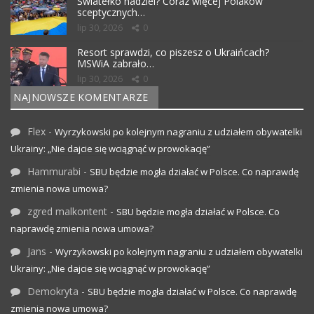
Światełko nadziei? Coraz więcej Polaków
sceptycznych…
lip 30, 2026
0
Resort sprawdzi, co piszesz o Ukraińcach?
MSWiA zabrało…
lip 30, 2026
0
NAJNOWSZE KOMENTARZE
Flex
-
Wyrzykowski po kolejnym nagraniu z udziałem obywatelki
Ukrainy: „Nie dajcie się wciągnąć w prowokację”
Hammurabi
-
SBU będzie mogła działać w Polsce. Co naprawdę
zmienia nowa umowa?
zgred malkontent
-
SBU będzie mogła działać w Polsce. Co
naprawdę zmienia nowa umowa?
Jans
-
Wyrzykowski po kolejnym nagraniu z udziałem obywatelki
Ukrainy: „Nie dajcie się wciągnąć w prowokację”
Demokryta
-
SBU będzie mogła działać w Polsce. Co naprawdę
zmienia nowa umowa?