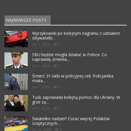
NAJNOWSZE POSTY
Wyrzykowski po kolejnym nagraniu z udziałem
obywatelki…
sie 1, 2026
0
SBU będzie mogła działać w Polsce. Co
naprawdę zmienia…
sie 1, 2026
0
Śmierć 31-latki w policyjnej celi. Policjantka
miała…
sie 1, 2026
0
Tusk zapowiada kolejną pomoc dla Ukrainy. W
grze są…
sie 1, 2026
0
Światełko nadziei? Coraz więcej Polaków
sceptycznych…
lip 30, 2026
0