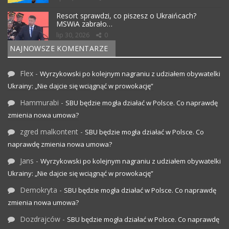
Resort sprawdzi, co piszesz o Ukraińcach?
MSWiA zabrało…
lip 30, 2026
0
NAJNOWSZE KOMENTARZE
Flex
-
Wyrzykowski po kolejnym nagraniu z udziałem obywatelki
Ukrainy: „Nie dajcie się wciągnąć w prowokację”
Hammurabi
-
SBU będzie mogła działać w Polsce. Co naprawdę
zmienia nowa umowa?
zgred malkontent
-
SBU będzie mogła działać w Polsce. Co
naprawdę zmienia nowa umowa?
Jans
-
Wyrzykowski po kolejnym nagraniu z udziałem obywatelki
Ukrainy: „Nie dajcie się wciągnąć w prowokację”
Demokryta
-
SBU będzie mogła działać w Polsce. Co naprawdę
zmienia nowa umowa?
Dozdrajców
-
SBU będzie mogła działać w Polsce. Co naprawdę