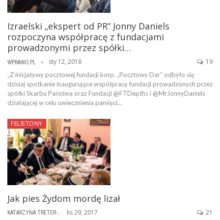
Izraelski „ekspert od PR” Jonny Daniels
rozpoczyna współpracę z fundacjami
prowadzonymi przez spółki…
sty 12, 2018
19
WPRAWO.PL
„Z inicjatywy pocztowej fundacji korp. „Pocztowy Dar” odbyło się
dzisiaj spotkanie inaugurujące współpracę fundacji prowadzonych przez
spółki Skarbu Państwa oraz Fundacji @FTDepths i @MrJonnyDaniels
działającej w celu uwiecznienia pamięci…
FELIETONY
Jak pies Żydom mordę lizał
lis 29, 2017
21
KATARZYNA TRETER-SIERPIŃSKA