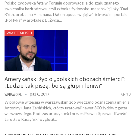
Polsko-żydowska feta w Toruniu doprowadziła do szału znanego
zwolennika kazirodztwa, czyli członka żydowsko-masońskiej loży B’nai
B’rith, prof. Jana Hartmana. Dał on upust swojej wściekłości na portalu
„Polityka” w artykule pt. „Żydzi…
WIADOMOŚCI
Amerykański żyd o „polskich obozach śmierci”:
„Ludzie tak piszą, bo są głupi i leniwi”
paź 6, 2017
10
WPRAWO.PL
W połowie września w warszawskim zoo wręczano odznaczenia imienia
Antoniny i Jana Żabińskich, którzy uratowali nawet 300 żydów z getta
warszawskiego. Podczas uroczystości prezes Prawa i Sprawiedliwości
Jarosław Kaczyński wygłosił…