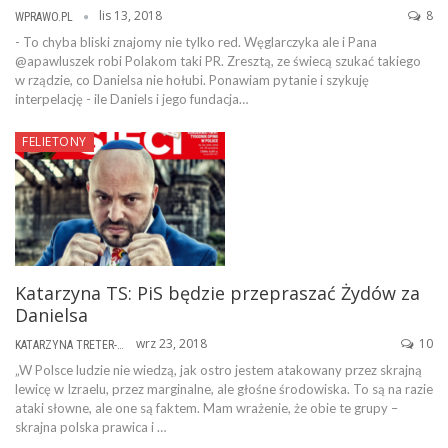
lis 13, 2018
8
WPRAWO.PL
- To chyba bliski znajomy nie tylko red. Węglarczyka ale i Pana
@apawluszek robi Polakom taki PR. Zresztą, ze świecą szukać takiego
w rządzie, co Danielsa nie hołubi. Ponawiam pytanie i szykuję
interpelację - ile Daniels i jego fundacja…
FELIETONY
Katarzyna TS: PiS będzie przepraszać Żydów za
Danielsa
wrz 23, 2018
10
KATARZYNA TRETER-SIERPIŃSKA
„W Polsce ludzie nie wiedzą, jak ostro jestem atakowany przez skrajną
lewicę w Izraelu, przez marginalne, ale głośne środowiska. To są na razie
ataki słowne, ale one są faktem. Mam wrażenie, że obie te grupy –
skrajna polska prawica i …