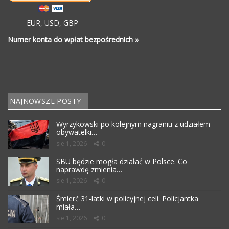
EUR
,
USD
,
GBP
Numer konta do wpłat bezpośrednich »
NAJNOWSZE POSTY
Wyrzykowski po kolejnym nagraniu z udziałem
obywatelki…
sie 1, 2026
0
SBU będzie mogła działać w Polsce. Co
naprawdę zmienia…
sie 1, 2026
0
Śmierć 31-latki w policyjnej celi. Policjantka
miała…
sie 1, 2026
0