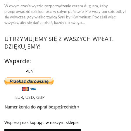
W owym czasie wyszło rozporządzenie cezara Augusta, żeby
przeprowadzić spis ludności w całym państwie. Pierwszy ten spis odbył
się wówczas, gdy wielkorządcą Syrii był Kwiryniusz. Podążali więc
wszyscy, aby się dać zapisać, każdy do swego…
UTRZYMUJEMY SIĘ Z WASZYCH WPŁAT.
DZIĘKUJEMY!
Wsparcie:
PLN:
EUR
,
USD
,
GBP
Numer konta do wpłat bezpośrednich »
Wspieraj nas kupując w naszym sklepie.