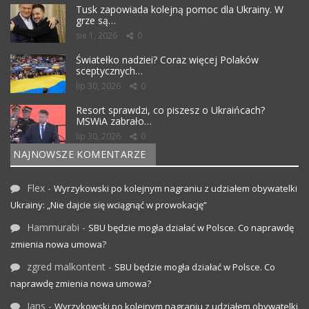
Tusk zapowiada kolejną pomoc dla Ukrainy. W
grze są…
sie 1, 2026
0
Światełko nadziei? Coraz więcej Polaków
sceptycznych…
lip 30, 2026
0
Resort sprawdzi, co piszesz o Ukraińcach?
MSWiA zabrało…
lip 30, 2026
0
NAJNOWSZE KOMENTARZE
Flex
-
Wyrzykowski po kolejnym nagraniu z udziałem obywatelki
Ukrainy: „Nie dajcie się wciągnąć w prowokację”
Hammurabi
-
SBU będzie mogła działać w Polsce. Co naprawdę
zmienia nowa umowa?
zgred malkontent
-
SBU będzie mogła działać w Polsce. Co
naprawdę zmienia nowa umowa?
Jans
-
Wyrzykowski po kolejnym nagraniu z udziałem obywatelki