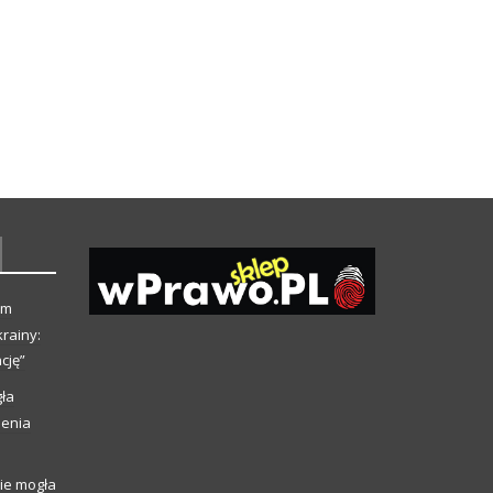
ym
rainy:
cję”
ła
ienia
ie mogła