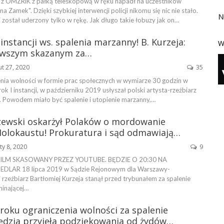
 z OMZRiK z pałką teleskopową w ręku napadł na uczestników
 Zamek". Dzięki szybkiej interwencji policji nikomu się nic nie stało.
N
został uderzony tylko w rękę. Jak długo takie łobuzy jak on…
 instancji ws. spalenia marzanny! B. Kurzeja:
W
rwszym skazanym za…
ut 27, 2020
35
enia wolności w formie prac społecznych w wymiarze 30 godzin w
rok I instancji, w październiku 2019 usłyszał polski artysta-rzeźbiarz
a. Powodem miało być spalenie i utopienie marzanny,…
szewski oskarżył Polaków o mordowanie
 Holokaustu! Prokuratura i sąd odmawiają…
ty 8, 2020
9
FILM SKASOWANY PRZEZ YOUTUBE. BĘDZIE O 20:30 NA
DLAR 18 lipca 2019 w Sądzie Rejonowym dla Warszawy-
 rzeźbiarz Bartłomiej Kurzeja stanął przed trybunałem za spalenie
inającej…
 roku ograniczenia wolności za spalenie
ędzia przyjęła podziękowania od żydów…