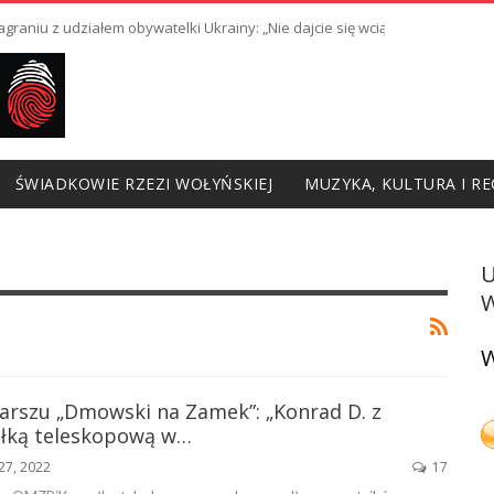
raniu z udziałem obywatelki Ukrainy: „Nie dajcie się wciągnąć w prowoka
ŚWIADKOWIE RZEZI WOŁYŃSKIEJ
MUZYKA, KULTURA I RE
W
W
arszu „Dmowski na Zamek”: „Konrad D. z
łką teleskopową w…
27, 2022
17