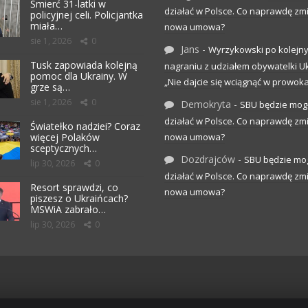
Śmierć 31-latki w
działać w Polsce. Co naprawdę zm
policyjnej celi. Policjantka
miała…
nowa umowa?
sie 1, 2026
0
Jans
-
Wyrzykowski po kolejn
Tusk zapowiada kolejną
nagraniu z udziałem obywatelki Uk
pomoc dla Ukrainy. W
„Nie dajcie się wciągnąć w prowoka
grze są…
sie 1, 2026
0
Demokryta
-
SBU będzie mog
działać w Polsce. Co naprawdę zm
Światełko nadziei? Coraz
więcej Polaków
nowa umowa?
sceptycznych…
Dozdrajców
-
SBU będzie mo
lip 30, 2026
0
działać w Polsce. Co naprawdę zm
Resort sprawdzi, co
nowa umowa?
piszesz o Ukraińcach?
MSWiA zabrało…
lip 30, 2026
0