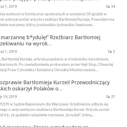
aź 1, 2019
34
enia wolności w formie prac społecznych w wymiarze 30 godzin w
rok usłyszał polski artysta-rzeźbiarz Bartłomiej Kurzeja. Powodem ma
opienie marzanny, którą środowiska żydowskie i lewicowe…
 marzannę b*ydulę!” Rzeźbiarz Bartłomiej
czekiwaniu na wyrok…
aź 1, 2019
5
, Bartłomiej Kurzeja, artysta popularny w środowisku narodowym,
oskarżonych. Po zawiadomieniu prokuratury przez Hejt Stop, Otwartej
undacji Praw Człowieka i fundatora Ośrodka Monitorowania…
ozprawie Bartłomieja Kurzei! Przewodniczący
kich oskarżył Polaków o…
ip 19, 2019
37
 2019) w Sądzie Rejonowym dla Warszawy-Śródmieścia odbyła się
ego o antysemityzm rzeźbiarza Bartłomieja Kurzei. Artysta został
56 k.k. za spalenie i utopienie marzanny „brzyduli”, którą…