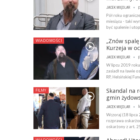
p
JACEK MIĘDLAR
Pół roku ogranicz
miesiącu - taki wy
być spalenie i ut
„Znów spalę
WIADOMOŚCI
Kurzeja w o
p
JACEK MIĘDLAR
W lipcu 2019 roku
zasiadł na ławie 
RP, Helsińskiej F
Skandal na r
FILMY
gmin żydows
l
JACEK MIĘDLAR
Wczoraj (18 lipca
rozprawa oskarżon
oskarżony z art. 2
WIADOMOŚCI