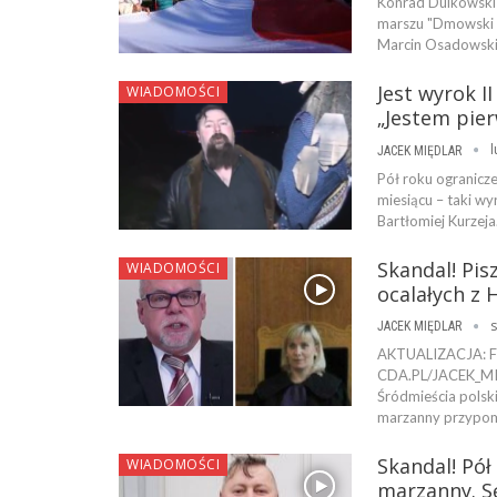
Konrad Dulkowski
marszu "Dmowski na
Marcin Osadowski 
Jest wyrok II
WIADOMOŚCI
„Jestem pie
l
JACEK MIĘDLAR
Pół roku ogranicz
miesiącu – taki wy
Bartłomiej Kurzej
Skandal! Pi
WIADOMOŚCI
ocalałych z
s
JACEK MIĘDLAR
AKTUALIZACJA: 
CDA.PL/JACEK_MIE
Śródmieścia polski
marzanny przypom
Skandal! Pół
WIADOMOŚCI
marzanny. S