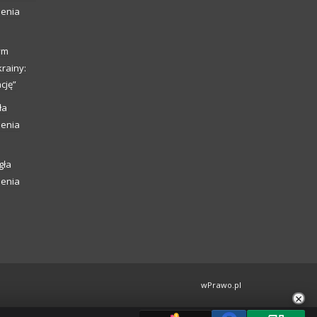
ienia
ym
rainy:
cję”
ła
ienia
gła
ienia
wPrawo.pl
×