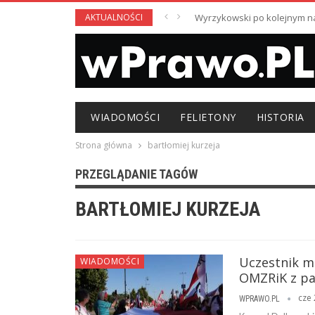
AKTUALNOŚCI
Wyrzykowski po kolejnym nag
WIADOMOŚCI
FELIETONY
HISTORIA
Strona główna
bartłomiej kurzeja
PRZEGLĄDANIE TAGÓW
BARTŁOMIEJ KURZEJA
Uczestnik m
WIADOMOŚCI
OMZRiK z pa
cze 
WPRAWO.PL