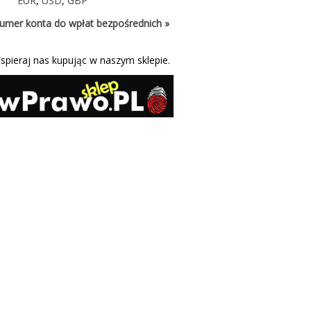
EUR
,
USD
,
GBP
umer konta do wpłat bezpośrednich »
spieraj nas kupując w naszym sklepie.