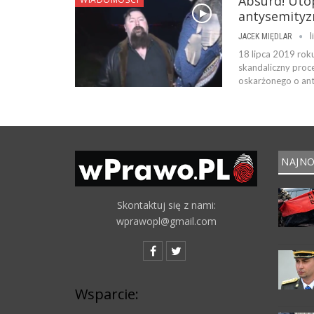
Absurd! Uto
antysemityz
l
JACEK MIĘDLAR
18 lipca 2019 rok
skandaliczny proce
oskarżonego o ant
NAJNO
Skontaktuj się z nami:
wprawopl@gmail.com
Wsparcie: