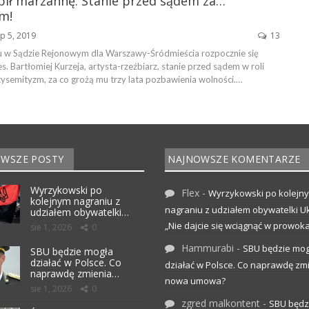
pił marzannę. Stanie przed sądem za…
m!
ip 5, 2019
13
u w Sądzie Rejonowym dla Warszawy-Śródmieścia rozpocznie się
s. Bartłomiej Kurzeja, artysta-rzeźbiarz, stanie przed sądem w roli
ysemityzm, za co grożą mu trzy lata pozbawienia wolności.…
WSZE POSTY
NAJNOWSZE KOMENTARZE
Wyrzykowski po
Flex
-
Wyrzykowski po kolejn
kolejnym nagraniu z
nagraniu z udziałem obywatelki Uk
udziałem obywatelki…
„Nie dajcie się wciągnąć w prowoka
sie 1, 2026
0
Hammurabi
-
SBU będzie mog
SBU będzie mogła
działać w Polsce. Co
działać w Polsce. Co naprawdę zm
naprawdę zmienia…
nowa umowa?
sie 1, 2026
0
zgred malkontent
-
SBU będz