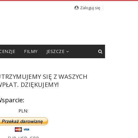
cję”
Zaloguj się
CENZJE
FILMY
JESZCZE
UTRZYMUJEMY SIĘ Z WASZYCH
PŁAT. DZIĘKUJEMY!
sparcie:
PLN: