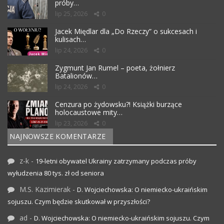
próby…
lip 25, 2026
0
Jacek Międlar dla „Do Rzeczy” o sukcesach i
kulisach…
lip 24, 2026
0
Zygmunt Jan Rumel – poeta, żołnierz
Batalionów…
lip 24, 2026
0
Cenzura po żydowsku?! Książki burzące
holocaustowe mity…
lip 23, 2026
0
NAJNOWSZE KOMENTARZE
z-k
-
19-letni obywatel Ukrainy zatrzymany podczas próby
wyłudzenia 80 tys. zł od seniora
M.S. Kazimierak
-
D. Wojciechowska: O niemiecko-ukraińskim
sojuszu. Czym będzie skutkował w przyszłości?
ad
-
D. Wojciechowska: O niemiecko-ukraińskim sojuszu. Czym