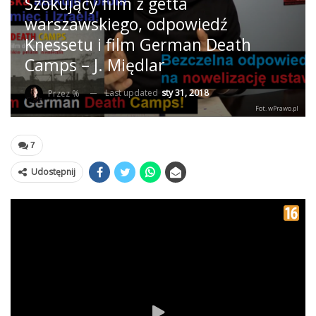
Szokujący film z getta
warszawskiego, odpowiedź
Knessetu i film German Death
Camps – J. Międlar
Last updated
sty 31, 2018
Przez %
Fot. wPrawo.pl
7
Udostępnij