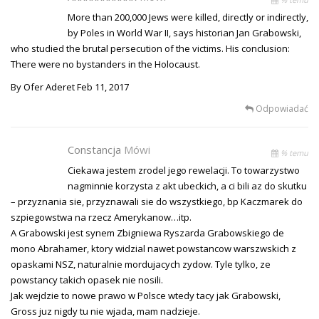
More than 200,000 Jews were killed, directly or indirectly,
by Poles in World War II, says historian Jan Grabowski,
who studied the brutal persecution of the victims. His conclusion:
There were no bystanders in the Holocaust.
By Ofer Aderet Feb 11, 2017
Odpowiadać
Constancja
Mówi
% temu
Ciekawa jestem zrodel jego rewelacji. To towarzystwo
nagminnie korzysta z akt ubeckich, a ci bili az do skutku
– przyznania sie, przyznawali sie do wszystkiego, bp Kaczmarek do
szpiegowstwa na rzecz Amerykanow…itp.
A Grabowski jest synem Zbigniewa Ryszarda Grabowskiego de
mono Abrahamer, ktory widzial nawet powstancow warszwskich z
opaskami NSZ, naturalnie mordujacych zydow. Tyle tylko, ze
powstancy takich opasek nie nosili.
Jak wejdzie to nowe prawo w Polsce wtedy tacy jak Grabowski,
Gross juz nigdy tu nie wjada, mam nadzieje.