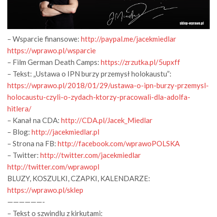
– Wsparcie finansowe:
http://paypal.me/jacekmiedlar
https://wprawo.pl/wsparcie
– Film German Death Camps:
https://zrzutka.pl/5upxff
– Tekst: „Ustawa o IPN burzy przemysł holokaustu”:
https://wprawo.pl/2018/01/29/ustawa-o-ipn-burzy-przemysl-
holocaustu-czyli-o-zydach-ktorzy-pracowali-dla-adolfa-
hitlera/
– Kanał na CDA:
http://CDA.pl/Jacek_Miedlar
– Blog:
http://jacekmiedlar.pl
– Strona na FB:
http://facebook.com/wprawoPOLSKA
– Twitter:
http://twitter.com/jacekmiedlar
http://twitter.com/wprawopl
BLUZY, KOSZULKI, CZAPKI, KALENDARZE:
https://wprawo.pl/sklep
——————-
– Tekst o szwindlu z kirkutami: