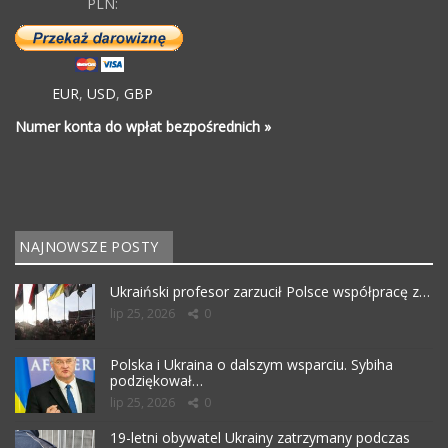
PLN:
EUR
,
USD
,
GBP
Numer konta do wpłat bezpośrednich »
NAJNOWSZE POSTY
Ukraiński profesor zarzucił Polsce współpracę z…
lip 25, 2026
0
Polska i Ukraina o dalszym wsparciu. Sybiha
podziękował…
lip 25, 2026
0
19-letni obywatel Ukrainy zatrzymany podczas