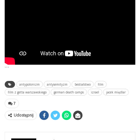
```
antypolonizm
antysemityzm
bestialstwo
film
film z getta warszawskiego
german death camps
izrael
jacek międlar
7
Udostępnij