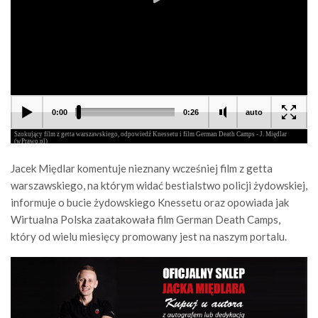
Jacek Międlar komentuje nieznany wcześniej film z getta
warszawskiego, na którym widać bestialstwo policji żydowskiej,
informuje o bucie żydowskiego Knessetu oraz opowiada jak
Wirtualna Polska zaatakowała film German Death Camps,
który od wielu miesięcy promowany jest na naszym portalu.