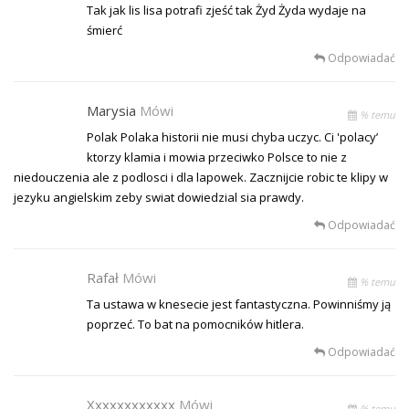
Tak jak lis lisa potrafi zjeść tak Żyd Żyda wydaje na
śmierć
Odpowiadać
Marysia
Mówi
% temu
Polak Polaka historii nie musi chyba uczyc. Ci 'polacy’
ktorzy klamia i mowia przeciwko Polsce to nie z
niedouczenia ale z podlosci i dla lapowek. Zacznijcie robic te klipy w
jezyku angielskim zeby swiat dowiedzial sia prawdy.
Odpowiadać
Rafał
Mówi
% temu
Ta ustawa w knesecie jest fantastyczna. Powinniśmy ją
poprzeć. To bat na pomocników hitlera.
Odpowiadać
Xxxxxxxxxxxx
Mówi
% temu