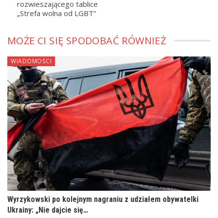
rozwieszającego tablice
„Strefa wolna od LGBT”
MOŻE CI SIĘ SPODOBAĆ RÓWNIEŻ
WIADOMOŚCI
Wyrzykowski po kolejnym nagraniu z udziałem obywatelki
Ukrainy: „Nie dajcie się…