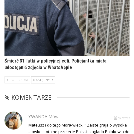
Śmierć 31-latki w policyjnej celi. Policjantka miała
udostępnić zdjęcia w WhatsAppie
POPRZEDNI
NASTĘPNY
% KOMENTARZE
YWANDA
Mówi
% temu
Mateusz i do tego Mora-wiecki ? Zaiste graja o wysoka
stawke= totalne przejecie Polski i zaglada Polakow a do