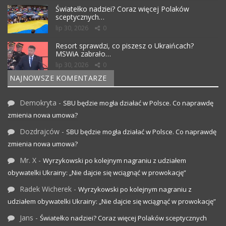
Światełko nadziei? Coraz więcej Polaków
sceptycznych…
lip 30, 2026
0
Resort sprawdzi, co piszesz o Ukraińcach?
MSWiA zabrało…
lip 30, 2026
0
NAJNOWSZE KOMENTARZE
Demokryta
-
SBU będzie mogła działać w Polsce. Co naprawdę
zmienia nowa umowa?
Dozdrajców
-
SBU będzie mogła działać w Polsce. Co naprawdę
zmienia nowa umowa?
Mr. X
-
Wyrzykowski po kolejnym nagraniu z udziałem
obywatelki Ukrainy: „Nie dajcie się wciągnąć w prowokację”
Radek Wicherek
-
Wyrzykowski po kolejnym nagraniu z
udziałem obywatelki Ukrainy: „Nie dajcie się wciągnąć w prowokację”
Jans
-
Światełko nadziei? Coraz więcej Polaków sceptycznych