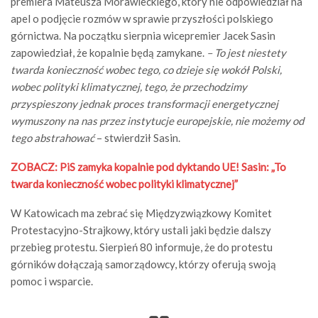
premiera Mateusza Morawieckiego, który nie odpowiedział na
apel o podjęcie rozmów w sprawie przyszłości polskiego
górnictwa. Na początku sierpnia wicepremier Jacek Sasin
zapowiedział, że kopalnie będą zamykane.
– To jest niestety
twarda konieczność wobec tego, co dzieje się wokół Polski,
wobec polityki klimatycznej, tego, że przechodzimy
przyspieszony jednak proces transformacji energetycznej
wymuszony na nas przez instytucje europejskie, nie możemy od
tego abstrahować
– stwierdził Sasin.
ZOBACZ: PiS zamyka kopalnie pod dyktando UE! Sasin: „To
twarda konieczność wobec polityki klimatycznej”
W Katowicach ma zebrać się Międzyzwiązkowy Komitet
Protestacyjno-Strajkowy, który ustali jaki będzie dalszy
przebieg protestu. Sierpień 80 informuje, że do protestu
górników dołączają samorządowcy, którzy oferują swoją
pomoc i wsparcie.