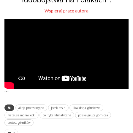
Wspieraj pracę autora
```
akcja protestacyjna
jacek sasin
likwidacja górnictwa
mateusz morawiecki
polityka klimatyczna
polska grupa górnicza
protest górników