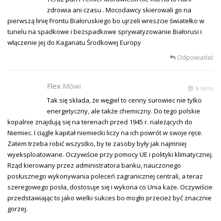
zdrowia ani czasu . Mocodawcy skierowali go na
pierwszą linię Frontu Białoruskiego bo ujrzeli wreszcie światełko w
tunelu na spadkowe i bezspadkowe sprywatyzowanie Białorusi i
włączenie jej do Kaganatu Środkowej Europy
Odpowiadać
Flex
Mówi
% temu
Tak się składa, że węgiel to cenny surowiec nie tylko
energetyczny, ale także chemiczny. Do tego polskie
kopalnie znajdują się na terenach przed 1945 r. należących do
Niemiec. I ciągle kapitał niemiecki liczy na ich powrót w swoje ręce.
Zatem trzeba robić wszystko, by te zasoby były jak najmniej
wyeksploatowane. Oczywiście przy pomocy UE i polityki klimatycznej.
Rząd kierowany przez administratora banku, nauczonego
posłusznego wykonywania poleceń zagranicznej centrali, a teraz
szeregowego posła, dostosuje się i wykona co Unia każe. Oczywiście
przedstawiając to jako wielki sukces bo mogło przecież być znacznie
gorzej.