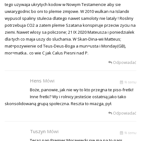
tego uzywaja ukrytych kodow w Nowym Testamencie aby sie
uwiarygodnic bo oni to plemie zmijowe. W 2010 wulkan na Islandii
wypuscil spaliny stulecia dlatego nawet samoloty nie lataly ! Rosliny
potrzebuja CO2 a zatem plemie Szatana konspiruje przeciw zyciu na
ziemi. Nawet wlosy sa policzone; 21 IX 2020 Mateusza i poniedzialek
dla tych co maja uszy do sluchania. W Skan-Dina-wii Matteus;
mat=pozywienie od Teus-Deus-Boga a mun=usta i Monday(GB),
mor=matka.. co wie C jak Calus Piesni nad P.
Odpowiadać
Hens
Mówi
% temu
Boże, panowie, jak nie wy to kto przegna te piso-fretki!
Inne fretki? Wy i rolnicy jesteście ostatnią jako tako
skonsolidowaną grupą społeczna. Reszta to miazga, pył.
Odpowiadać
Tuszyn
Mówi
% temu
Teraz pan Premier Morawiecki nie ma na to nani