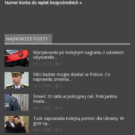
Numer konta do wpłat bezpośrednich »
NAJNOWSZE POSTY
Wyrzykowski po kolejnym nagraniu z udziałem
obywatelki…
sie 1, 2026
0
SBU będzie mogła działać w Polsce. Co
naprawdę zmienia…
sie 1, 2026
0
Śmierć 31-latki w policyjnej celi. Policjantka
miała…
sie 1, 2026
0
Tusk zapowiada kolejną pomoc dla Ukrainy. W
grze są…
sie 1, 2026
0