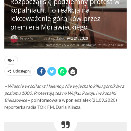
Rozpoczął się podziemny protest w
kopalniach. To reakcja na
lekceważenie górników przez
premiera Morawieckiego
Last updated
wrz 21, 2020
Przez %
protest górniczy w kopalni Halemba/ fot. Twitter/Daria Klimza
7
Udostępnij
– Właśnie wróciłam z Halemby. Nie wyjechało kilku górników z
poziomu 1000. Protestują też na Wujku, Pokoju i w kopalni
Bielszowice
– poinformowała w poniedziałek (21.09.2020)
reporterka radia TOK FM, Daria Klimza.