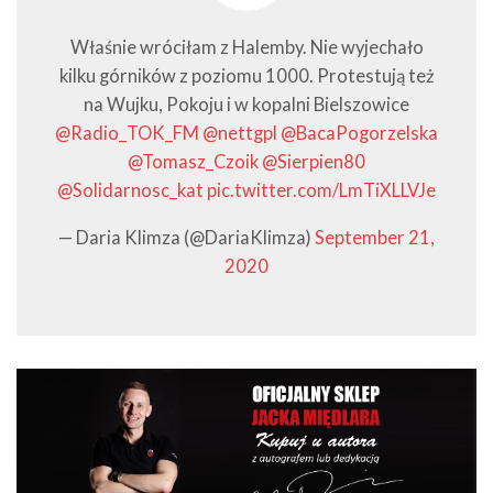
Właśnie wróciłam z Halemby. Nie wyjechało
kilku górników z poziomu 1000. Protestują też
na Wujku, Pokoju i w kopalni Bielszowice
@Radio_TOK_FM
⁩ ⁦
@nettgpl
⁩ ⁦
@BacaPogorzelska
@Tomasz_Czoik
⁩ ⁦
@Sierpien80
@Solidarnosc_kat
⁩
pic.twitter.com/LmTiXLLVJe
— Daria Klimza (@DariaKlimza)
September 21,
2020