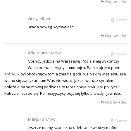
Odpowiadać
Greg
Mówi
% temu
Bracia odwagi wytrwalosci
Odpowiadać
Włościanka
Mówi
% temu
Górnicy jedźcie na Warszawę. Pod ziemią wykończy
Was korona- seryjny samobójca. Pamiętajcie o panu
Króliku – był obcokrajowcom a zmarł z głodu w Polskim więzieniu! Nie
wolno się zamykać, tam Was nie widać. Jak p. Iwona z synalem
poleżała na sejmowej podłodze to teraz oboje brylują w polityce.
Patrzcie i uczcie się. Polinezyjczycy boją się tylko prawdy i jawności!
Odpowiadać
Marju73
Mówi
% temu
Jeszcze mamy szansę na odebranie władzy mafiom