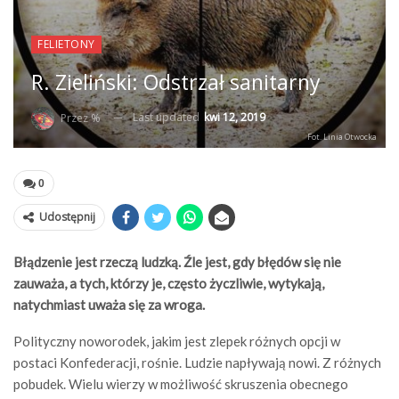
FELIETONY
R. Zieliński: Odstrzał sanitarny
Last updated
kwi 12, 2019
Przez %
Fot. Linia Otwocka
0
Udostępnij
Błądzenie jest rzeczą ludzką. Źle jest, gdy błędów się nie
zauważa, a tych, którzy je, często życzliwie, wytykają,
natychmiast uważa się za wroga.
Polityczny noworodek, jakim jest zlepek różnych opcji w
postaci Konfederacji, rośnie. Ludzie napływają nowi. Z różnych
pobudek. Wielu wierzy w możliwość skruszenia obecnego