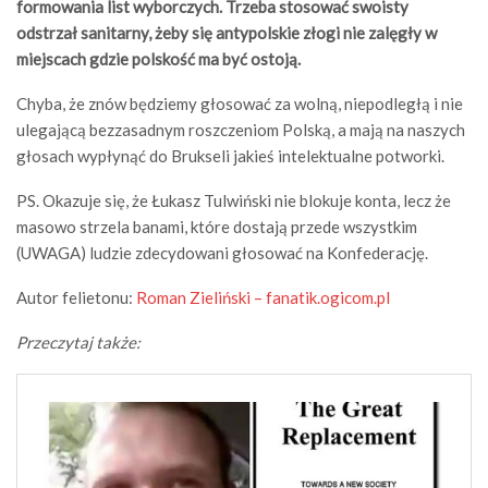
formowania list wyborczych. Trzeba stosować swoisty
odstrzał sanitarny, żeby się antypolskie złogi nie zalęgły w
miejscach gdzie polskość ma być ostoją.
Chyba, że znów będziemy głosować za wolną, niepodległą i nie
ulegającą bezzasadnym roszczeniom Polską, a mają na naszych
głosach wypłynąć do Brukseli jakieś intelektualne potworki.
PS. Okazuje się, że Łukasz Tulwiński nie blokuje konta, lecz że
masowo strzela banami, które dostają przede wszystkim
(UWAGA) ludzie zdecydowani głosować na Konfederację.
Autor felietonu:
Roman Zieliński – fanatik.ogicom.pl
Przeczytaj także: