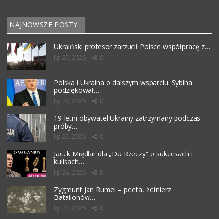
NAJNOWSZE POSTY
Ukraiński profesor zarzucił Polsce współpracę z…
lip 25, 2026
0
Polska i Ukraina o dalszym wsparciu. Sybiha
podziękował…
lip 25, 2026
0
19-letni obywatel Ukrainy zatrzymany podczas
próby…
lip 25, 2026
0
Jacek Międlar dla „Do Rzeczy” o sukcesach i
kulisach…
lip 24, 2026
0
Zygmunt Jan Rumel – poeta, żołnierz
Batalionów…
lip 24, 2026
0