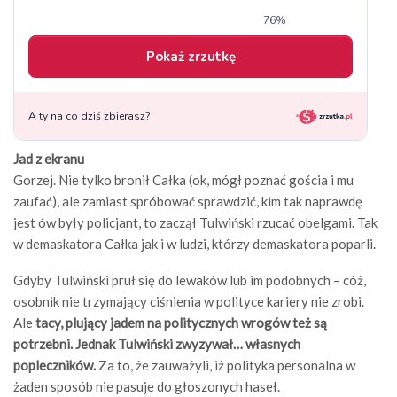
Jad z ekranu
Gorzej. Nie tylko bronił Całka (ok, mógł poznać gościa i mu
zaufać), ale zamiast spróbować sprawdzić, kim tak naprawdę
jest ów były policjant, to zaczął Tulwiński rzucać obelgami. Tak
w demaskatora Całka jak i w ludzi, którzy demaskatora poparli.
Gdyby Tulwiński pruł się do lewaków lub im podobnych – cóż,
osobnik nie trzymający ciśnienia w polityce kariery nie zrobi.
Ale
tacy, plujący jadem na politycznych wrogów też są
potrzebni. Jednak Tulwiński zwyzywał… własnych
popleczników.
Za to, że zauważyli, iż polityka personalna w
żaden sposób nie pasuje do głoszonych haseł.