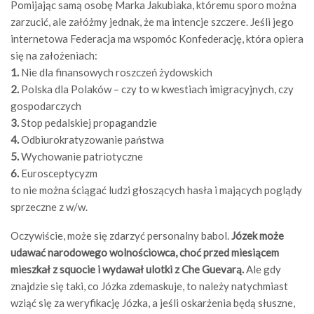
Pomijając samą osobę Marka Jakubiaka, któremu sporo można
zarzucić, ale załóżmy jednak, że ma intencje szczere. Jeśli jego
internetowa Federacja ma wspomóc Konfederację, która opiera
się na założeniach:
1.
Nie dla finansowych roszczeń żydowskich
2.
Polska dla Polaków – czy to w kwestiach imigracyjnych, czy
gospodarczych
3.
Stop pedalskiej propagandzie
4.
Odbiurokratyzowanie państwa
5.
Wychowanie patriotyczne
6.
Eurosceptycyzm
to nie można ściągać ludzi głoszących hasła i mających poglądy
sprzeczne z w/w.
Oczywiście, może się zdarzyć personalny babol.
Józek może
udawać narodowego wolnościowca, choć przed miesiącem
mieszkał z squocie i wydawał ulotki z Che Guevarą.
Ale gdy
znajdzie się taki, co Józka zdemaskuje, to należy natychmiast
wziąć się za weryfikację Józka, a jeśli oskarżenia będą słuszne,