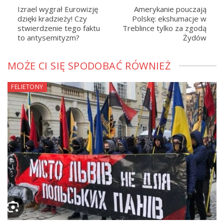
Izrael wygrał Eurowizję
Amerykanie pouczają
dzięki kradzieży! Czy
Polskę: ekshumacje w
stwierdzenie tego faktu
Treblince tylko za zgodą
to antysemityzm?
Żydów
MOŻE CI SIĘ SPODOBAĆ RÓWNIEŻ
FELIETONY