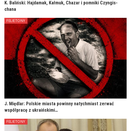
K. Baliński: Hajdamak, Kałmuk, Chazar i pomniki Czyngis-
chana
FELIETONY
J. Międlar: Polskie miasta powinny natychmiast zerwać
współpracę z ukraińskimi…
FELIETONY