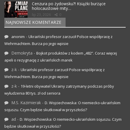
Cenzura po żydowsku?! Książki burzące
holocaustowe mity…
lip 23, 2026
0
NAJNOWSZE KOMENTARZE
-
anonim
Ukraiński profesor zarzucił Polsce współpracę z
Wehrmachtem. Burza po jego wpisie
Demokryta
-
Bojkot produktów z kodem „482”. Coraz więcej
apeli o rezygnację z ukraińskich marek
z-k
-
Ukraiński profesor zarzucił Polsce współpracę z
Wehrmachtem. Burza po jego wpisie
z-k
-
19-letni obywatel Ukrainy zatrzymany podczas próby
wyłudzenia 80 tys. zł od seniora
M.S. Kazimierak
-
D. Wojciechowska: O niemiecko-ukraińskim
sojuszu. Czym będzie skutkował w przyszłości?
ad
-
D. Wojciechowska: O niemiecko-ukraińskim sojuszu. Czym
będzie skutkował w przyszłości?