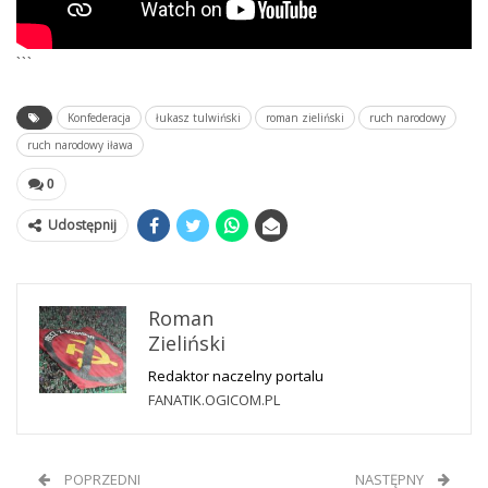
```
Konfederacja
łukasz tulwiński
roman zieliński
ruch narodowy
ruch narodowy iława
0
Udostępnij
Roman
Zieliński
Redaktor naczelny portalu
FANATIK.OGICOM.PL
POPRZEDNI
NASTĘPNY