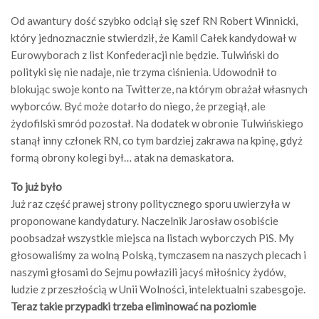
Od awantury dość szybko odciął się szef RN Robert Winnicki,
który jednoznacznie stwierdził, że Kamil Całek kandydował w
Eurowyborach z list Konfederacji nie będzie. Tulwiński do
polityki się nie nadaje, nie trzyma ciśnienia. Udowodnił to
blokując swoje konto na Twitterze, na którym obrażał własnych
wyborców. Być może dotarło do niego, że przegiął, ale
żydofilski smród pozostał. Na dodatek w obronie Tulwińskiego
stanął inny członek RN, co tym bardziej zakrawa na kpinę, gdyż
formą obrony kolegi był… atak na demaskatora.
To już było
Już raz część prawej strony politycznego sporu uwierzyła w
proponowane kandydatury. Naczelnik Jarosław osobiście
poobsadzał wszystkie miejsca na listach wyborczych PiS. My
głosowaliśmy za wolną Polską, tymczasem na naszych plecach i
naszymi głosami do Sejmu powłazili jacyś miłośnicy żydów,
ludzie z przeszłością w Unii Wolności, intelektualni szabesgoje.
Teraz takie przypadki trzeba eliminować na poziomie