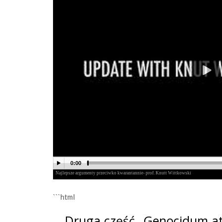
```html
Druga część „Genocidum at