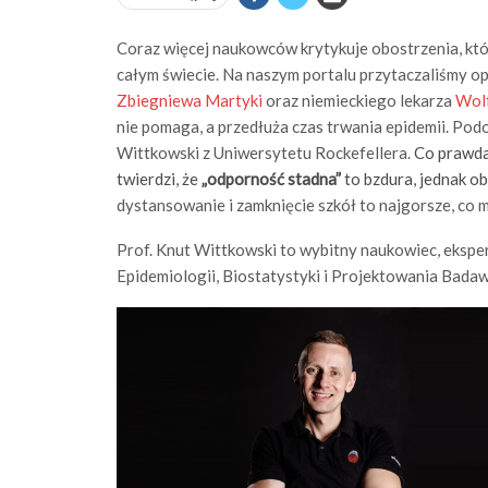
Coraz więcej naukowców krytykuje obostrzenia, kt
całym świecie. Na naszym portalu przytaczaliśmy o
Zbiegniewa Martyki
oraz niemieckiego lekarza
Wol
nie pomaga, a przedłuża czas trwania epidemii. Pod
Wittkowski z Uniwersytetu Rockefellera.
Co prawda
twierdzi, że
„odporność stadna”
to bzdura, jednak ob
dystansowanie i zamknięcie szkół to najgorsze, co 
Prof. Knut Wittkowski to wybitny naukowiec, eksper
Epidemiologii, Biostatystyki i Projektowania Bad