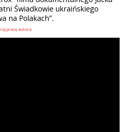
tatni Świadkowie ukraińskiego
wa na Polakach”.
raj pracę autora