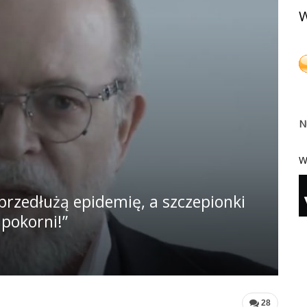
W
N
W
 przedłużą epidemię, a szczepionki
 pokorni!”
28