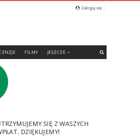
Zaloguj się
CENZJE
FILMY
JESZCZE
UTRZYMUJEMY SIĘ Z WASZYCH
PŁAT. DZIĘKUJEMY!