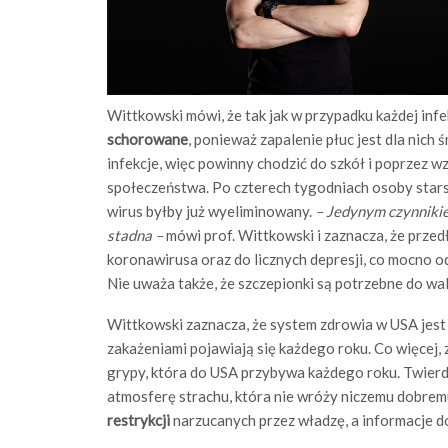
Wittkowski mówi, że tak jak w przypadku każdej in
schorowane
, ponieważ zapalenie płuc jest dla nich
infekcje, więc powinny chodzić do szkół i poprzez
społeczeństwa. Po czterech tygodniach osoby star
wirus byłby już wyeliminowany.
– Jedynym czynniki
stadna –
mówi prof. Wittkowski i zaznacza, że prze
koronawirusa oraz do licznych depresji, co mocno o
Nie uważa także, że szczepionki są potrzebne do wa
Wittkowski zaznacza, że system zdrowia w USA jest
zakażeniami pojawiają się każdego roku. Co więcej,
grypy, która do USA przybywa każdego roku. Twierd
atmosferę strachu, która nie wróży niczemu dobre
restrykcji
narzucanych przez władzę, a informacje do