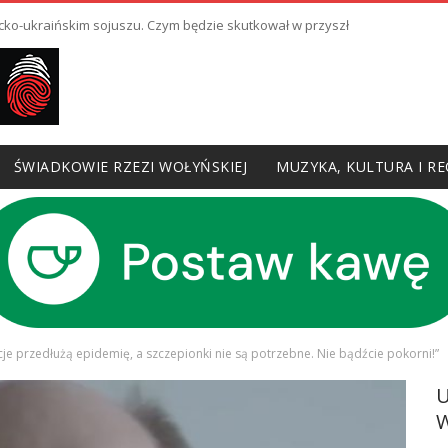
cko-ukraińskim sojuszu. Czym będzie skutkował w przyszłości?
ŚWIADKOWIE RZEZI WOŁYŃSKIEJ
MUZYKA, KULTURA I RE
kcje przedłużą epidemię, a szczepionki nie są potrzebne. Nie bądźcie pokorni!”
W