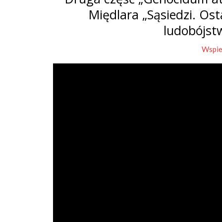
Międlara „Sąsiedzi. Os
ludobójst
Wspie