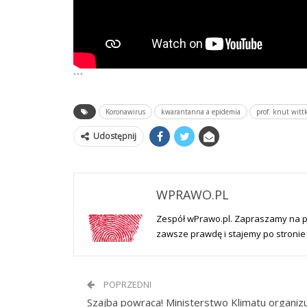
```
Koronawirus
kwarantanna a epidemia
prof. knut witt
Udostępnij
WPRAWO.PL
Zespół wPrawo.pl. Zapraszamy na 
zawsze prawdę i stajemy po stronie 
POPRZEDNI
Szajba powraca! Ministerstwo Klimatu organiz