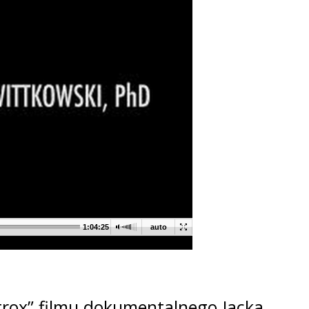
rox” filmu dokumentalnego Jacka