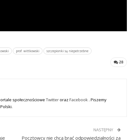
kowski
prof. wittkowski
szczepionki są niepotrzebne
28
portale społecznościowe
Twitter
oraz
Facebook
. Piszemy
Polski.
NASTĘPNY
uje
Pocztowcy nie chcą brać odpowiedzialności za