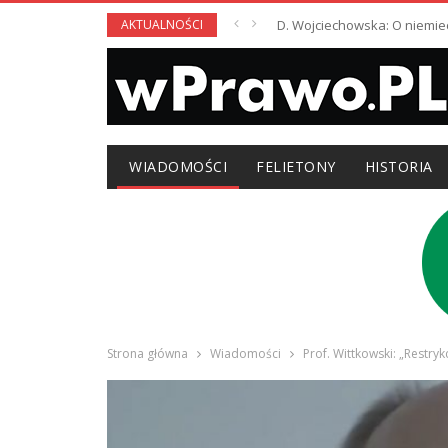
AKTUALNOŚCI
D. Wojciechowska: O niemie
WIADOMOŚCI
FELIETONY
HISTORIA
Strona główna
Wiadomości
Prof. Wittkowski: „Restry