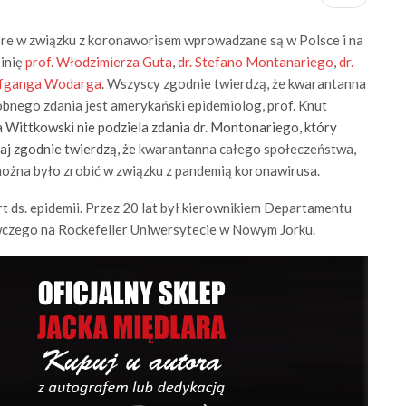
óre w związku z koronaworisem wprowadzane są w Polsce i na
pinię
prof. Włodzimierza Guta
,
dr. Stefano Montanariego
,
dr.
fganga Wodarga
. Wszyscy zgodnie twierdzą, że kwarantanna
obnego zdania jest amerykański epidemiolog, prof. Knut
 Wittkowski nie podziela zdania dr. Montonariego, który
aj zgodnie twierdzą, że
kwarantanna całego społeczeństwa,
można było zrobić w związku z pandemią koronawirusa.
t ds. epidemii. Przez 20 lat był kierownikiem Departamentu
awczego na Rockefeller Uniwersytecie w Nowym Jorku.