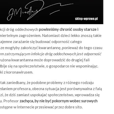
fekcji dróg oddechowych
powinniśmy chronić osoby starsze i
 śmiertelnym zagrożeniem. Natomiast dzieci lekko znoszą takie
 wzajemne zarażanie się budować odporność całego
sze mogłyby zakończyć kwarantannę, ponieważ do tego czasu
em zatrzymującym infekcje dróg oddechowych jest odporność
dłużona kwarantanna może doprowadzić do drugiej fali
dbije się na społeczeństwie, o gospodarce nie wspominając.
lki z koronawirusem.
 tak zaniedbany, że podobne problemy z różnego rodzaju
 zdaniem profesora, obecna sytuacja jest porównywalna z falą
zi, że dziś zamiast uspokajać społeczeństwo, wprowadza się
mu. Profesor
zachęca, by nie być pokornym wobec surowych
stępne w Internecie przesiewać przez dobre sito.