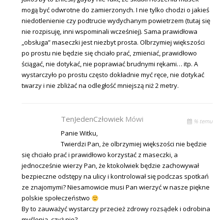
mogą być odwrotne do zamierzonych. I nie tylko chodzi o jakieś
niedotlenienie czy podtrucie wydychanym powietrzem (tutaj się
nie rozpisuję, inni wspominali wcześniej). Sama prawidłowa
„obsługa” maseczki jest niezbyt prosta. Olbrzymiej większości
po prostu nie będzie się chciało prać, zmieniać, prawidłowo
ściągać, nie dotykać, nie poprawiać brudnymi rękami… itp. A
wystarczyło po prostu często dokładnie myć ręce, nie dotykać
twarzy i nie zbliżać na odległość mniejszą niż 2 metry.
TenJedenCzłowiek
Mówi
% temu
Panie Witku,
Twierdzi Pan, że olbrzymiej większości nie będzie
się chciało prać i prawidłowo korzystać z maseczki, a
jednocześnie wierzy Pan, że ktokolwiek będzie zachowywał
bezpieczne odstępy na ulicy i kontrolował się podczas spotkań
ze znajomymi? Niesamowicie musi Pan wierzyć w nasze piękne
polskie społeczeństwo
By to zauważyć wystarczy przecież zdrowy rozsądek i odrobina
myślenia, czyż nie?