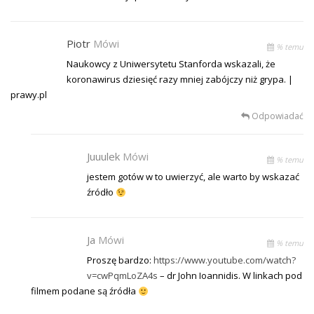
Piotr
Mówi
% temu
Naukowcy z Uniwersytetu Stanforda wskazali, że
koronawirus dziesięć razy mniej zabójczy niż grypa. |
prawy.pl
Odpowiadać
Juuulek
Mówi
% temu
jestem gotów w to uwierzyć, ale warto by wskazać
źródło
Ja
Mówi
% temu
Proszę bardzo:
https://www.youtube.com/watch?
v=cwPqmLoZA4s
– dr John Ioannidis. W linkach pod
filmem podane są źródła