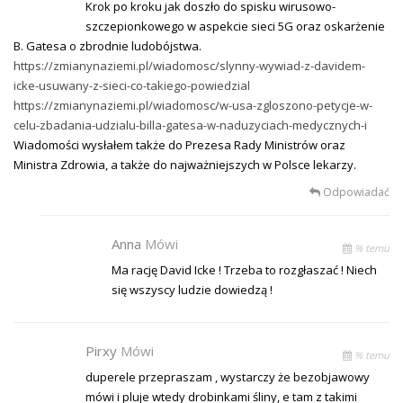
Krok po kroku jak doszło do spisku wirusowo-
szczepionkowego w aspekcie sieci 5G oraz oskarżenie
B. Gatesa o zbrodnie ludobójstwa.
https://zmianynaziemi.pl/wiadomosc/slynny-wywiad-z-davidem-
icke-usuwany-z-sieci-co-takiego-powiedzial
https://zmianynaziemi.pl/wiadomosc/w-usa-zgloszono-petycje-w-
celu-zbadania-udzialu-billa-gatesa-w-naduzyciach-medycznych-i
Wiadomości wysłałem także do Prezesa Rady Ministrów oraz
Ministra Zdrowia, a także do najważniejszych w Polsce lekarzy.
Odpowiadać
Anna
Mówi
% temu
Ma rację David Icke ! Trzeba to rozgłaszać ! Niech
się wszyscy ludzie dowiedzą !
Pirxy
Mówi
% temu
duperele przepraszam , wystarczy że bezobjawowy
mówi i pluje wtedy drobinkami śliny, e tam z takimi