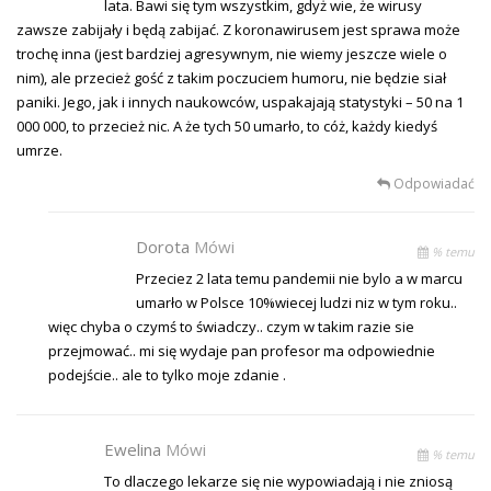
lata. Bawi się tym wszystkim, gdyż wie, że wirusy
zawsze zabijały i będą zabijać. Z koronawirusem jest sprawa może
trochę inna (jest bardziej agresywnym, nie wiemy jeszcze wiele o
nim), ale przecież gość z takim poczuciem humoru, nie będzie siał
paniki. Jego, jak i innych naukowców, uspakajają statystyki – 50 na 1
000 000, to przecież nic. A że tych 50 umarło, to cóż, każdy kiedyś
umrze.
Odpowiadać
Dorota
Mówi
% temu
Przeciez 2 lata temu pandemii nie bylo a w marcu
umarło w Polsce 10%wiecej ludzi niz w tym roku..
więc chyba o czymś to świadczy.. czym w takim razie sie
przejmować.. mi się wydaje pan profesor ma odpowiednie
podejście.. ale to tylko moje zdanie .
Ewelina
Mówi
% temu
To dlaczego lekarze się nie wypowiadają i nie zniosą