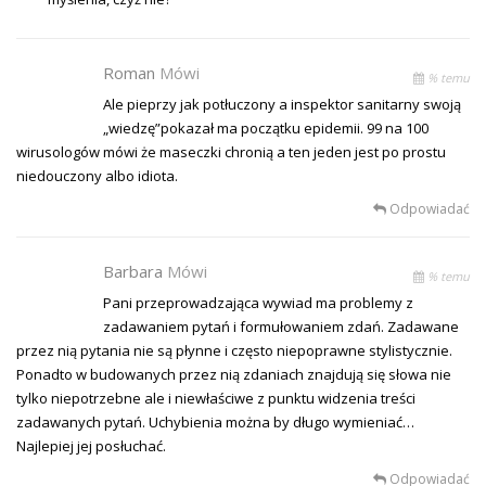
Roman
Mówi
% temu
Ale pieprzy jak potłuczony a inspektor sanitarny swoją
„wiedzę”pokazał ma początku epidemii. 99 na 100
wirusologów mówi że maseczki chronią a ten jeden jest po prostu
niedouczony albo idiota.
Odpowiadać
Barbara
Mówi
% temu
Pani przeprowadzająca wywiad ma problemy z
zadawaniem pytań i formułowaniem zdań. Zadawane
przez nią pytania nie są płynne i często niepoprawne stylistycznie.
Ponadto w budowanych przez nią zdaniach znajdują się słowa nie
tylko niepotrzebne ale i niewłaściwe z punktu widzenia treści
zadawanych pytań. Uchybienia można by długo wymieniać…
Najlepiej jej posłuchać.
Odpowiadać