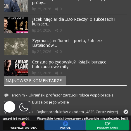
próby…
lip 25, 2026
0
Jacek Międlar dla „Do Rzeczy” o sukcesach i
kulisach…
lip 24, 2026
0
Zygmunt Jan Rumel – poeta, żołnierz
Batalionów…
lip 24, 2026
0
Cenzura po żydowsku?! Książki burzące
holocaustowe mity…
lip 23, 2026
0
NAJNOWSZE KOMENTARZE
-
anonim
Ukraiński profesor zarzucił Polsce współpracę z
Wehrmachtem. Burza po jego wpisie
×
Demokryta
-
Bojkot produktów z kodem „482”. Coraz więcej
zwój.
Wszystkie treści tworzymy całkowicie niezależnie. Jeśli doceniasz nasz
apeli o rezygnację z ukraińskich marek
z-k
-
WESPRZYJ AUTORA
PAYPAL
POSTAW KAWĘ
Ukraiński profesor zarzucił Polsce współpracę z