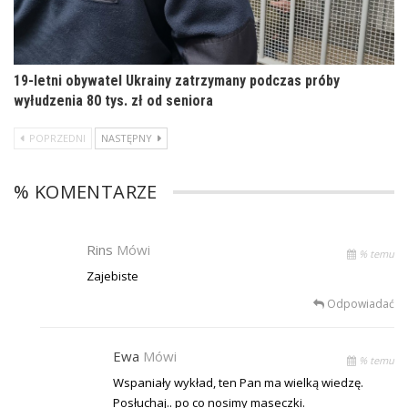
19-letni obywatel Ukrainy zatrzymany podczas próby
wyłudzenia 80 tys. zł od seniora
POPRZEDNI
NASTĘPNY
% KOMENTARZE
Rins
Mówi
% temu
Zajebiste
Odpowiadać
Ewa
Mówi
% temu
Wspaniały wykład, ten Pan ma wielką wiedzę.
Posłuchaj.. po co nosimy maseczki.