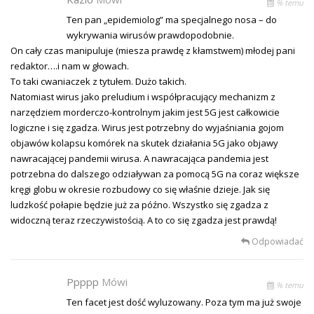
% temu
Ten pan „epidemiolog” ma specjalnego nosa – do
wykrywania wirusów prawdopodobnie.
On cały czas manipuluje (miesza prawdę z kłamstwem) młodej pani
redaktor….i nam w głowach.
To taki cwaniaczek z tytułem. Dużo takich.
Natomiast wirus jako preludium i współpracujący mechanizm z
narzędziem morderczo-kontrolnym jakim jest 5G jest całkowicie
logiczne i się zgadza. Wirus jest potrzebny do wyjaśniania gojom
objawów kolapsu komórek na skutek działania 5G jako objawy
nawracającej pandemii wirusa. A nawracająca pandemia jest
potrzebna do dalszego odziaływan za pomocą 5G na coraz większe
kręgi globu w okresie rozbudowy co się właśnie dzieje. Jak się
ludzkość połapie będzie już za późno. Wszystko się zgadza z
widoczną teraz rzeczywistością. A to co się zgadza jest prawdą!
Odpowiadać
Ppppp
Mówi
% temu
Ten facet jest dość wyluzowany. Poza tym ma już swoje