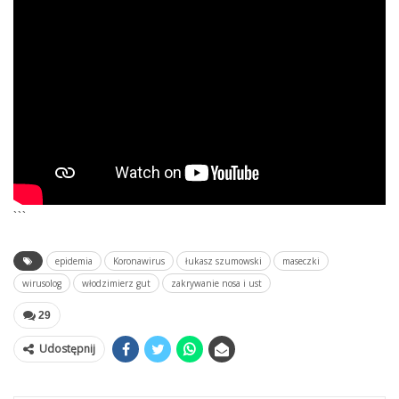
```
epidemia
Koronawirus
łukasz szumowski
maseczki
wirusolog
włodzimierz gut
zakrywanie nosa i ust
29
Udostępnij