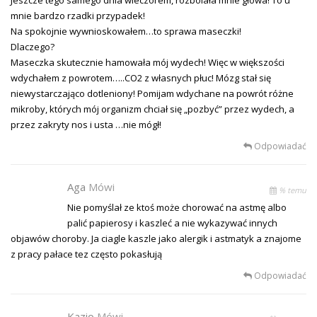
Jeszcze tego samego dnia wieczorem, rozbolała mnie głowa! To u
mnie bardzo rzadki przypadek!
Na spokojnie wywnioskowałem…to sprawa maseczki!
Dlaczego?
Maseczka skutecznie hamowała mój wydech! Więc w większości
wdychałem z powrotem…..CO2 z własnych płuc! Mózg stał się
niewystarczająco dotleniony! Pomijam wdychane na powrót różne
mikroby, których mój organizm chciał się „pozbyć” przez wydech, a
przez zakryty nos i usta …nie mógł!
Odpowiadać
Aga
Mówi
% temu
Nie pomyślał ze ktoś może chorować na astmę albo
palić papierosy i kaszleć a nie wykazywać innych
objawów choroby. Ja ciagle kaszle jako alergik i astmatyk a znajome
z pracy pałace tez często pokasłują
Odpowiadać
Kazio
Mówi