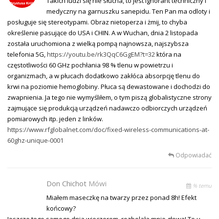
Takich ludzi się nie słucha, to jest ignorant techniczny i
medyczny na garnuszku sanepidu. Ten Pan ma odloty i
posługuje się stereotypami. Obraz nietoperza i żmij, to chyba
określenie pasujące do USA i CHIN. A w Wuchan, dnia 2 listopada
została uruchomiona z wielką pompą najnowsza, najszybsza
telefonia 5G,
https://youtu.be/rk3QqC6GgEM?t=32
która na
częstotliwości 60 GHz pochłania 98 % tlenu w powietrzu i
organizmach, a w płucach dodatkowo zakłóca absorpcję tlenu do
krwi na poziomie hemoglobiny. Płuca są dewastowane i dochodzi do
zwapnienia. Ja tego nie wymyśliłem, o tym piszą globalistyczne strony
zajmujące się produkcją urządzeń nadawczo odbiorczych urządzeń
pomiarowych itp. jeden z linków.
https://www.rfglobalnet.com/doc/fixed-wireless-communications-at-
60ghz-unique-0001
Odpowiadać
Don Chichot
Mówi
% temu
Miałem maseczkę na twarzy przez ponad 8h! Efekt
końcowy?