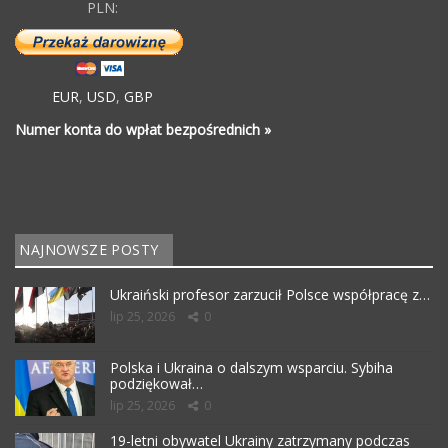
PLN:
EUR
,
USD
,
GBP
Numer konta do wpłat bezpośrednich »
NAJNOWSZE POSTY
Ukraiński profesor zarzucił Polsce współpracę z…
lip 25, 2026
0
Polska i Ukraina o dalszym wsparciu. Sybiha
podziękował…
lip 25, 2026
0
19-letni obywatel Ukrainy zatrzymany podczas