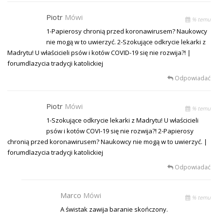
Piotr
Mówi
% temu
1-Papierosy chronią przed koronawirusem? Naukowcy
nie mogą w to uwierzyć. 2-Szokujące odkrycie lekarki z
Madrytu! U właścicieli psów i kotów COVID-19 się nie rozwija?! |
forumdlazycia tradycji katolickiej
Odpowiadać
Piotr
Mówi
% temu
1-Szokujące odkrycie lekarki z Madrytu! U właścicieli
psów i kotów COVI-19 się nie rozwija?! 2-Papierosy
chronią przed koronawirusem? Naukowcy nie mogą w to uwierzyć. |
forumdlazycia tradycji katolickiej
Odpowiadać
Marco
Mówi
% temu
A świstak zawija baranie skończony.