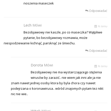
noszenia maseczek
Odpowiadać
Lech
Mówi
% temu
Bezobjawowy nie kaszle, po co maseczka? Wątpliwe
pytanie, bo bezobjawowy rozmawia, może
niespodziewanie kichnąć, parsknąć ze śmiechu.
Odpowiadać
Dorota
Mówi
% temu
Bezobjawowy nie ma wystarczającego stężenia
wirusów by zarazić.. nie wiem jak inni ale ja nie
znam nawet jednej osoby ktora by byla chora czy nawet
podejrzana o koronawirusa.. wśród znajomych pytam tez nikt
nic nie wie..
Witek
Mówi