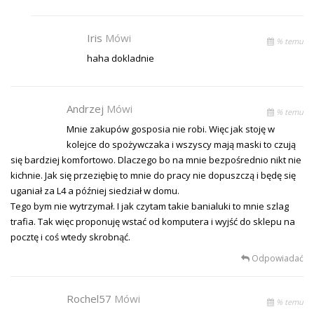
Iris
Mówi
% temu
haha dokladnie
Andrzej
Mówi
% temu
Mnie zakupów gosposia nie robi. Więc jak stoję w
kolejce do spożywczaka i wszyscy mają maski to czują
się bardziej komfortowo. Dlaczego bo na mnie bezpośrednio nikt nie
kichnie. Jak się przeziębię to mnie do pracy nie dopuszczą i będę się
uganiał za L4 a później siedział w domu.
Tego bym nie wytrzymał. I jak czytam takie banialuki to mnie szlag
trafia. Tak więc proponuję wstać od komputera i wyjść do sklepu na
pocztę i coś wtedy skrobnąć.
Odpowiadać
Rochel57
Mówi
% temu