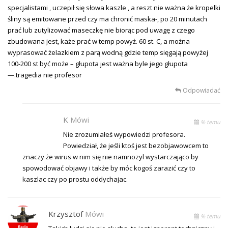
specjalistami , uczepił się słowa kaszle , a reszt nie ważna że kropelki
śliny są emitowane przed czy ma chronić maska-, po 20 minutach
prać lub zutylizować maseczkę nie biorąc pod uwagę z czego
zbudowana jest, każe prać w temp powyż. 60 st. C, a można
wyprasować żelazkiem z parą wodną gdzie temp sięgają powyżej
100-200 st być może – głupota jest ważna byle jego głupota
—.tragedia nie profesor
Odpowiadać
K
Mówi
% temu
Nie zrozumiałeś wypowiedzi profesora.
Powiedział, że jeśli ktoś jest bezobjawowcem to
znaczy że wirus w nim się nie namnozyl wystarczająco by
spowodować objawy i także by móc kogoś zarazić czy to
kaszlac czy po prostu oddychajac.
Krzysztof
Mówi
% temu