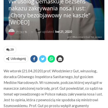
Wirusolog demaskuje bezsens
nakazu zakrywania nosa i ust:
„Chory bezobjawowy nie kaszle”
[WIDEO]
Last updated
kwi 21, 2020
Przez %
prof. Włodzimierz Gut/ fot. screen
29
Udostępnij
We wtorek (21.04.2020) prof. Włodzimierz Gut, wirusolog,
doradca Głównego Inspektora Sanitarnego, był gościem
Mediów Narodowych. W rozmowie, podczas której wystąpił w
maseczce założonej na brodę, prof. Gut powiedział, co sądzi na
temat wprowadzonego w Polsce nakazu zakrywania nosa i ust.
Jest to opinia, która z pewnością nie spodoba się ministrowi
Szumowskiemu. Prof. Gut po prostu wykpił argumenty