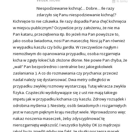
% temu
Niespodziewanie kichnąć… Dobre… Ile razy
zdarzyło się Panu niespodziewanie kichnąć?
Kichnięcie to nie czkawka. Ile razy dopadła Pana chęć kichnięcia
w miejscu publicznym? Oczywiście przy założeniu, że nie ma
Pan kataru, przeziębienia itp. Bo jeżeli ma Pan powyższe to,
jako osoba świadoma, nosi Pan maseczkę. Nosi ją Pan również
w wypadku kaszlu czy bólu gardła. W rzeczywiście nagłym i
niemożliwym do opanowania przypadku, osoba rozgarnięta
kicha w zgięty łokieć lub złożone dłonie. Nie powie Pan chyba, że
„wali” Pan bezpośrednio i centralnie bez jakiegokolwiek
zasłaniania :). A co do rozmawiania czy prychania: przecież
nadal należy się dystansować. Dwa metry odległości w
przypadku zwykłej rozmowy wystarczają. Tutaj wkracza zwykła
fizyka. Cząsteczki wydobywające się z ust nie mają takiego
impetu jak w przypadku kichania czy kaszlu. Zdrowy rozsądek i
odrobina myślenia :). Niestety, osób świadomych i rozgarniętych
jest w naszym pięknym kraju niezbyt wiele. Wprowadzono więc
nakaz noszenia maseczek, żeby zdyscyplinować tę
nierozgarniętą większość. I wszystko byłoby OK (ci mądrzejsi
jakoś by to znieśli) gdyby nie fakt, że skutki noszenia masek