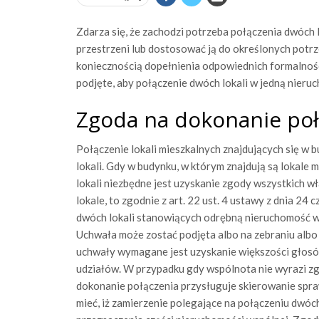
Zdarza się, że zachodzi potrzeba połączenia dwóch 
przestrzeni lub dostosować ją do określonych potr
koniecznością dopełnienia odpowiednich formalnośc
podjęte, aby połączenie dwóch lokali w jedną nier
Zgoda na dokonanie poł
Połączenie lokali mieszkalnych znajdujących się w
lokali. Gdy w budynku, w którym znajdują są lokale m
lokali niezbędne jest uzyskanie zgody wszystkich wła
lokale, to zgodnie z art. 22 ust. 4 ustawy z dnia 24 
dwóch lokali stanowiących odrębną nieruchomość wy
Uchwała może zostać podjęta albo na zebraniu albo
uchwały wymagane jest uzyskanie większości głosów 
udziałów. W przypadku gdy wspólnota nie wyrazi zg
dokonanie połączenia przysługuje skierowanie sp
mieć, iż zamierzenie polegające na połączeniu dwó