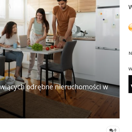
W
N
W
nowiących odrębne nieruchomości w
0