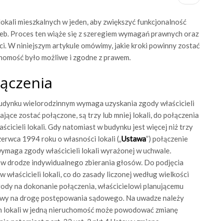
lokali mieszkalnych w jeden, aby zwiększyć funkcjonalność
zeb. Proces ten wiąże się z szeregiem wymagań prawnych oraz
i. W niniejszym artykule omówimy, jakie kroki powinny zostać
uchomość było możliwe i zgodne z prawem.
ączenia
 budynku wielorodzinnym wymaga uzyskania zgody właścicieli
ające zostać połączone, są trzy lub mniej lokali, do połączenia
ścicieli lokali. Gdy natomiast w budynku jest więcej niż trzy
czerwca 1994 roku o własności lokali („
Ustawa
”) połączenie
maga zgody właścicieli lokali wyrażonej w uchwale.
 w drodze indywidualnego zbierania głosów. Do podjęcia
właścicieli lokali, co do zasady liczonej według wielkości
ody na dokonanie połączenia, właścicielowi planującemu
rawy na drogę postępowania sądowego. Na uwadze należy
ch lokali w jedną nieruchomość może powodować zmianę