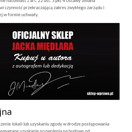
ie natomiast z art. 22 ust. 3 pkt 4 Ustawy zmiana
wi czynność przekraczającą zakres zwykłego zarządu i
ej w formie uchwały.
yjna
ączenie lokali lub uzyskaniu zgody w drodze postępowania
 wymagane uzyskanie pozwolenia na budowę od