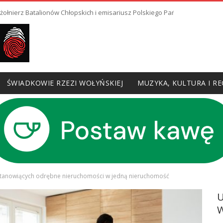
 żołnierz Batalionów Chłopskich i emisariusz Polskiego Państwa Podziem
ŚWIADKOWIE RZEZI WOŁYŃSKIEJ
MUZYKA, KULTURA I RE
 stanowiących odrębne nieruchomości w jedną nieruchomość
W