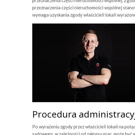
przeznaczenia części nieruchomości wspólnej. Zgodn
przeznaczenia części nieruchomości wspólnej stano
wymaga uzyskania zgody właścicieli lokali wyrażon
Procedura administrac
Po wyrażeniu zgody przez właścicieli lokali na poł
sądowego, w zależności od zakresu prac, może być