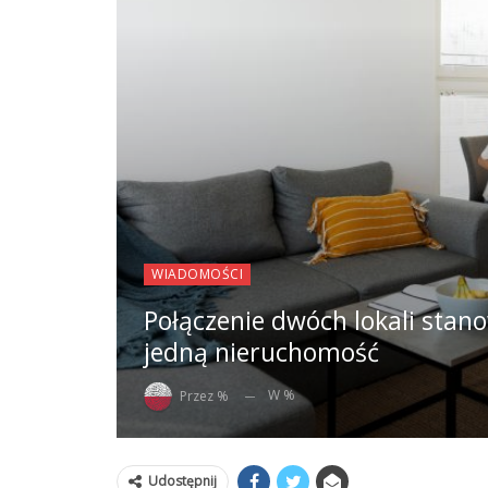
WIADOMOŚCI
Połączenie dwóch lokali sta
jedną nieruchomość
W %
Przez %
Udostępnij