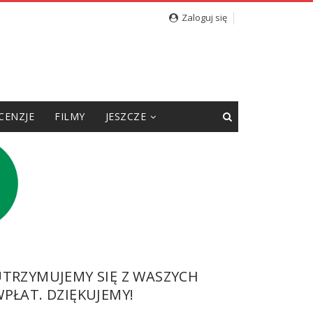
nego
Zaloguj się
CENZJE
FILMY
JESZCZE
UTRZYMUJEMY SIĘ Z WASZYCH
PŁAT. DZIĘKUJEMY!