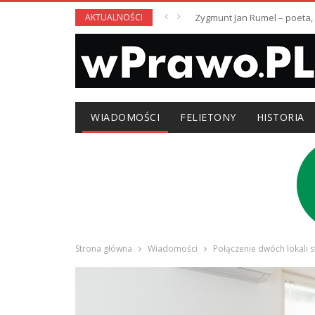
AKTUALNOŚCI
Zygmunt Jan Rumel – poeta,
WIADOMOŚCI
FELIETONY
HISTORIA
Strona główna
Wiadomości
Połączenie dwóch lokali