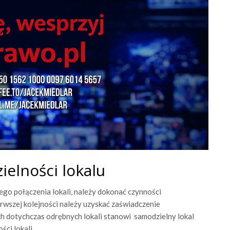
ielności lokalu
ego połączenia lokali, należy dokonać czynności
rwszej kolejności należy uzyskać zaświadczenie
ch dotychczas odrębnych lokali stanowi samodzielny lokal
ści lokali.