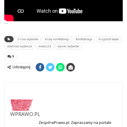
```
II tura wyborów
kluby konfederacji
Konfederacja
krzysztof bosak
obietnice wyborcze
wrealu24
wyniki wyborów
9
Udostępnij
WPRAWO.PL
Zespół wPrawo.pl. Zapraszamy na portale