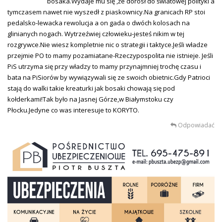
bosaka.Wydaje mu się ,że dorósł do światowej polityki a
tymczasem nawet nie wyszedł z piaskownicy.Na granicach RP stoi
pedalsko-lewacka rewolucja a on gada o dwóch kolosach na
glinianych nogach. Wytrzeźwiej człowieku-jesteś nikim w tej
rozgrywce.Nie wiesz kompletnie nic o strategii i taktyce.Jeśli władze
przejmie PO to mamy pozamiatane-Rzeczypospolita nie istnieje. Jeśli
PiS utrzyma się przy władzy to mamy przynajmniej trochę czasu i
bata na PiSiorów by wywiązywali się ze swoich obietnic.Gdy Patrioci
stają do walki takie kreaturki jak bosaki chowają się pod
kołderkami!Tak było na Jasnej Górze,w Białymstoku czy
Płocku.Jedyne co was interesuje to KORYTO.
Odpowiadać