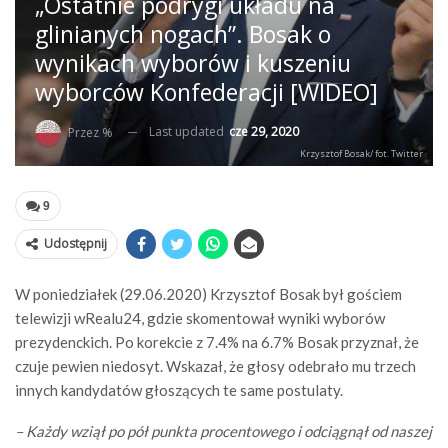
„Ostatnie podrygi układu na
glinianych nogach”. Bosak o
wynikach wyborów i kuszeniu
wyborców Konfederacji [WIDEO]
Last updated
cze 29, 2020
Przez %
Krzysztof Bosak/ fot. Twitter
9
Udostępnij
W poniedziałek (29.06.2020) Krzysztof Bosak był gościem
telewizji wRealu24, gdzie skomentował wyniki wyborów
prezydenckich. Po korekcie z 7.4% na 6.7% Bosak przyznał, że
czuje pewien niedosyt. Wskazał, że głosy odebrało mu trzech
innych kandydatów głoszących te same postulaty.
– Każdy wziął po pół punkta procentowego i odciągnął od naszej