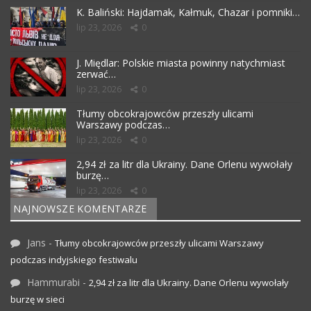
K. Baliński: Hajdamak, Kałmuk, Chazar i pomniki…
lip 23, 2026
0
J. Międlar: Polskie miasta powinny natychmiast
zerwać…
lip 23, 2026
0
Tłumy obcokrajowców przeszły ulicami
Warszawy podczas…
lip 23, 2026
0
2,94 zł za litr dla Ukrainy. Dane Orlenu wywołały
burzę…
lip 23, 2026
0
NAJNOWSZE KOMENTARZE
Jans
-
Tłumy obcokrajowców przeszły ulicami Warszawy
podczas indyjskiego festiwalu
Hammurabi
-
2,94 zł za litr dla Ukrainy. Dane Orlenu wywołały
burzę w sieci