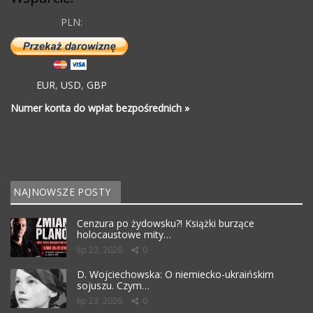
PLN:
EUR
,
USD
,
GBP
Numer konta do wpłat bezpośrednich »
NAJNOWSZE POSTY
Cenzura po żydowsku?! Książki burzące
holocaustowe mity…
lip 23, 2026
0
D. Wojciechowska: O niemiecko-ukraińskim
sojuszu. Czym…
lip 23, 2026
0