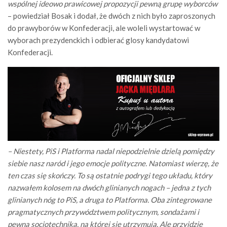
wspólnej ideowo prawicowej propozycji pewną grupę wyborców
– powiedział Bosak i dodał, że dwóch z nich było zaproszonych
do prawyborów w Konfederacji, ale woleli wystartować w
wyborach prezydenckich i odbierać glosy kandydatowi
Konfederacji.
– Niestety, PiS i Platforma nadal niepodzielnie dzielą pomiędzy
siebie nasz naród i jego emocje polityczne. Natomiast wierzę, że
ten czas się skończy. To są ostatnie podrygi tego układu, który
nazwałem kolosem na dwóch glinianych nogach – jedna z tych
glinianych nóg to PiS, a druga to Platforma. Oba zintegrowane
pragmatycznych przywództwem politycznym, sondażami i
pewną socjotechniką, na której się utrzymują. Ale przyjdzie