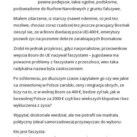
pewne podejscie, takie ogolne, podskorne,
podswiadome do Ruchow Narodowych z gruntu falszywe.
Mialem zdarzenie, iz starszy (nawet odemnie, co jest tez
mozliwe, chociaz coraz rzadsze) tez jeszcze pracujacy Bosniak
cieszyl sie, ze w Bosni (bedacej poza UE) 400 €, emerytury
pozwoli zyc na poziomie dobrze zarabiajacych Bosniakow.
Zrobil mi jednak przykrosc, gdyz nacjonalistow, przeciwnikow
wejscia Bosni do UE nazywal faszystami – Jugoslawia ma
powazne problemy z faszystami z przeszlosci, wiec taka
radykalna nazwa byla zaskoczeniem.
Po ochlonieciu, po dluzszym czasie zapytalem go czy wie jakie
sa zniewolonej w Polsce zarobki, ceny i imigracja obcych, ze
liczy na to, iz w wolnej Bosni za 400 €, bedzie zyl tak, jak w
bezwolnej Polsce za 2000 € czyli bez wiekszych klopotow i bez
wykluczenia z zycia?
Wypytal, doskonale wiedzial, ale nie potrafil sie madrala
polityczny (ideal samorzadowca) przyzwyczaic do wyboru:
Kto jest faszysta: