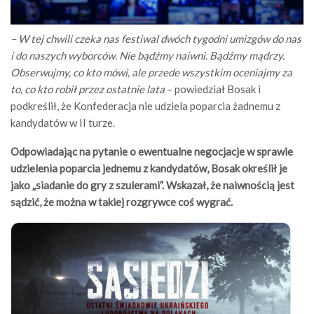
– W tej chwili czeka nas festiwal dwóch tygodni umizgów do nas
i do naszych wyborców. Nie bądźmy naiwni. Bądźmy mądrzy.
Obserwujmy, co kto mówi, ale przede wszystkim oceniajmy za
to, co kto robił przez ostatnie lata
– powiedział Bosak i
podkreślił, że Konfederacja nie udziela poparcia żadnemu z
kandydatów w II turze.
Odpowiadając na pytanie o ewentualne negocjacje w sprawie
udzielenia poparcia jednemu z kandydatów, Bosak określił je
jako „siadanie do gry z szulerami”. Wskazał, że naiwnością jest
sądzić, że można w takiej rozgrywce coś wygrać.