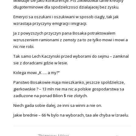
likwiduje sie jako konkurencje. PiS zlikwidowal tanie kredyty
dlugoterminowe dla spodzielczosci dzialajacej bez zysku.
Emeryci sa oszukani i oszukiwani w sposob ciagly, tak jak
wzrastaja przyczyny emigracji i imigracji.
Ja z powyzszych przyczyn pana Bosaka potraktowalem
wzruszeniem ramionami z zemsty za to ze tylko mowi i mowi a
nic nie robi.
Tak samo Lech Kaczynski przed wyborami do sejmu – zamknal
sie z doradcami gdzie w lesie.
Kolega mowi „K …. a my?”
Panstwo Bosakowie maja mieszkanko, jeszcze spoldzielcze,
gierkowskie ? – 13 mln nie ma nic a polskie gospodarstwa sa
zadluzone na ponad Bilion $ nie zlotych.
Niech gada sobie dalej, ze inni sa winni a nie on.
Jakie brednie – 66 % bylo na wyborach, taa ale chyba w Izraelu.
Zbigniew
Mówi