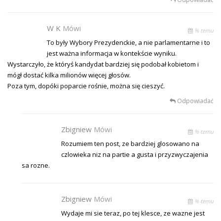
W K
Mówi
% temu
To były Wybory Prezydenckie, a nie parlamentarne i to
jest ważna informacja w kontekście wyniku.
Wystarczyło, że któryś kandydat bardziej się podobał kobietom i
mógł dostać kilka milionów więcej głosów.
Poza tym, dopóki poparcie rośnie, można się cieszyć.
Odpowiadać
Zbigniew
Mówi
% temu
Rozumiem ten post, ze bardziej glosowano na
czlowieka niz na partie a gusta i przyzwyczajenia
sa rozne.
Zbigniew
Mówi
% temu
Wydaje mi sie teraz, po tej klesce, ze wazne jest