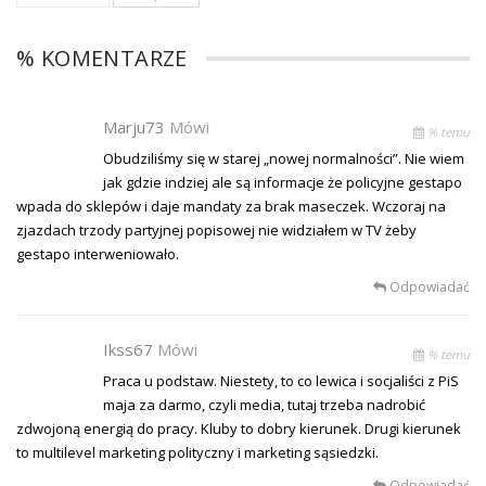
% KOMENTARZE
Marju73
Mówi
% temu
Obudziliśmy się w starej „nowej normalności”. Nie wiem
jak gdzie indziej ale są informacje że policyjne gestapo
wpada do sklepów i daje mandaty za brak maseczek. Wczoraj na
zjazdach trzody partyjnej popisowej nie widziałem w TV żeby
gestapo interweniowało.
Odpowiadać
Ikss67
Mówi
% temu
Praca u podstaw. Niestety, to co lewica i socjaliści z PiS
maja za darmo, czyli media, tutaj trzeba nadrobić
zdwojoną energią do pracy. Kluby to dobry kierunek. Drugi kierunek
to multilevel marketing polityczny i marketing sąsiedzki.
Odpowiadać