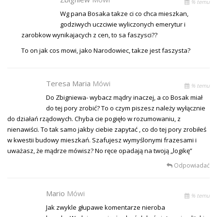
% temu
Wg pana Bosaka takze ci co chca mieszkan,
godziwych uczciwie wyliczonych emerytur i
zarobkow wynikajacych z cen, to sa faszysci??
To on jak cos mowi, jako Narodowiec, takze jest faszysta?
Teresa Maria
Mówi
% temu
Do Zbigniewa- wybacz mądry inaczej, a co Bosak miał
do tej pory zrobić? To o czym piszesz należy wyłącznie
do działań rządowych. Chyba cie pogięło w rozumowaniu, z
nienawiści. To tak samo jakby ciebie zapytać , co do tej pory zrobiłeś
w kwestii budowy mieszkań. Szafujesz wymyślonymi frazesami i
uważasz, że mądrze mówisz? No ręce opadają na twoją „logikę”
Odpowiadać
Mario
Mówi
% temu
Jak zwykle głupawe komentarze nieroba