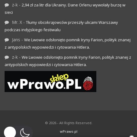
z-k
-
2,94 zł za litr dla Ukrainy. Dane Orlenu wywołały burzę w
sieci
Mr. X
-
Tłumy obcokrajowców przeszły ulicami Warszawy
podczas indyjskiego festiwalu
Jans
-
We Lwowie odsłonięto pomnik Iryny Farion, polityk znanej
z antypolskich wypowiedzi i cytowania Hitlera.
z-k
-
We Lwowie odsłonięto pomnik Iryny Farion, polityk znanej z
antypolskich wypowiedzi i cytowania Hitlera.
© 2026 - All Rights Reserved.
wPrawo.pl