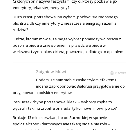
Ci ktorych on nazywa faszystami czy ci, ktorzy pozbawia go
emerytury, lekarstw, medycyny?
Duzo czasu potrzebowal na wybor: „pozbyc” sie radosnego
blichtru z UE czy emerytury z nieszczesia emigracji razem z
rodzina?
Ludzie, ktorym mowie, ze moga wybrac pomiedzy wolnoscia z
pozorna bieda a zniewoleniem z prawdziwa bieda w
wiekszosci zycia jakos cichna, powaznieja, dlatego to opisalem
Zbigniew
Mówi
% temu
Dodam, ze sam siebie zaskoczylem efektem i
mozna zaproponowac Bialorusi przygotowanie do
przyjmowania polskich emerytow.
Pan Bosak chyba potrzebowal kleski – wyborcy chyba to
wyczuli i tak mu zrobili a on nadal tylko mowi i mowi i po co?
Brakuje 13 mln mieszkan, bo od Suchockiej w sprawie
spoldzielczosci (darmowych mieszkan) nic sie nie robi –