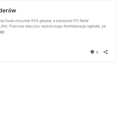
iderów
zej Duda otrzymał 43% głosów, a kandydat PO Rafał
7,4%). Podczas wieczoru wyborczego Konfederacja ogłosiła, że
Konfederacja
lej
nie
poprzez
żadnego
komentar
9
z
kandydatów
w
II
turze.
Oświadczenie
Rady
Liderów