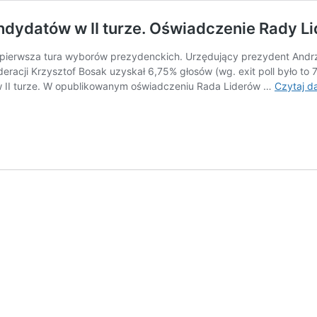
ndydatów w II turze. Oświadczenie Rady L
ę pierwsza tura wyborów prezydenckich. Urzędujący prezydent Andr
racji Krzysztof Bosak uzyskał 6,75% głosów (wg. exit poll było to 
 II turze. W opublikowanym oświadczeniu Rada Liderów …
Czytaj da