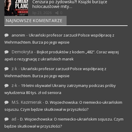
Cenzura po żydowsku?! Książki burzące
holocaustowe mity…
lip 23, 2026
0
NAJNOWSZE KOMENTARZE
-
anonim
Ukraiński profesor zarzucił Polsce współpracę z
Wehrmachtem. Burza po jego wpisie
Demokryta
-
Bojkot produktów z kodem „482”. Coraz więcej
apeli o rezygnację z ukraińskich marek
z-k
-
Ukraiński profesor zarzucił Polsce współpracę z
Wehrmachtem. Burza po jego wpisie
z-k
-
19-letni obywatel Ukrainy zatrzymany podczas próby
wyłudzenia 80 tys. zł od seniora
M.S. Kazimierak
-
D. Wojciechowska: O niemiecko-ukraińskim
sojuszu. Czym będzie skutkował w przyszłości?
ad
-
D. Wojciechowska: O niemiecko-ukraińskim sojuszu. Czym
będzie skutkował w przyszłości?