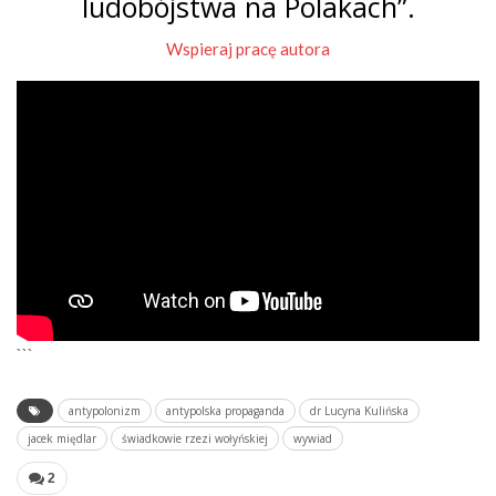
ludobójstwa na Polakach”.
Wspieraj pracę autora
```
antypolonizm
antypolska propaganda
dr Lucyna Kulińska
jacek międlar
świadkowie rzezi wołyńskiej
wywiad
2