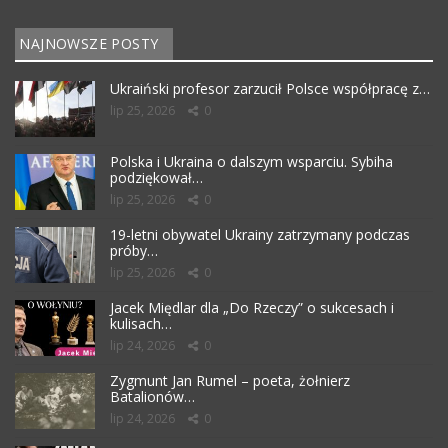
NAJNOWSZE POSTY
Ukraiński profesor zarzucił Polsce współpracę z…
lip 25, 2026
0
Polska i Ukraina o dalszym wsparciu. Sybiha
podziękował…
lip 25, 2026
0
19-letni obywatel Ukrainy zatrzymany podczas
próby…
lip 25, 2026
0
Jacek Międlar dla „Do Rzeczy” o sukcesach i
kulisach…
lip 24, 2026
0
Zygmunt Jan Rumel – poeta, żołnierz
Batalionów…
lip 24, 2026
0