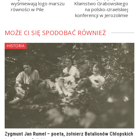
wyśmiewają logo marszu
Kłamstwo Grabowskiego
równości w Pile
na polsko-izraelskiej
konferencji w Jerozolimie
MOŻE CI SIĘ SPODOBAĆ RÓWNIEŻ
HISTORIA
Zygmunt Jan Rumel – poeta, żołnierz Batalionów Chłopskich