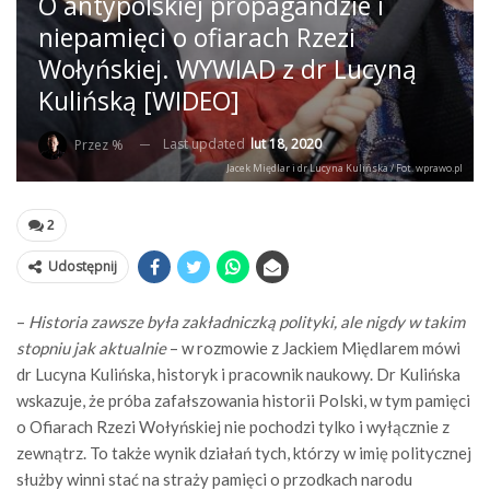
O antypolskiej propagandzie i
niepamięci o ofiarach Rzezi
Wołyńskiej. WYWIAD z dr Lucyną
Kulińską [WIDEO]
Last updated
lut 18, 2020
Przez %
Jacek Międlar i dr Lucyna Kulińska / Fot. wprawo.pl
2
Udostępnij
–
Historia zawsze była zakładniczką polityki, ale nigdy w takim
stopniu jak aktualnie
– w rozmowie z Jackiem Międlarem mówi
dr Lucyna Kulińska, historyk i pracownik naukowy. Dr Kulińska
wskazuje, że próba zafałszowania historii Polski, w tym pamięci
o Ofiarach Rzezi Wołyńskiej nie pochodzi tylko i wyłącznie z
zewnątrz. To także wynik działań tych, którzy w imię politycznej
służby winni stać na straży pamięci o przodkach narodu