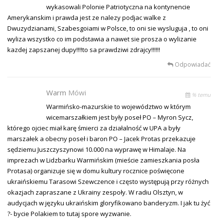
wykasowali Polonie Patriotyczna na kontynencie
Amerykanskim i prawda jest ze nalezy podjac walke z
Dwuzydzianami, Szabesgoiami w Polsce, to oni sie wysluguja , to oni
wyliza wszystko co im podstawia a nawet sie prosza o wylizanie
kazdej zapszanej dupy!!!!to sa prawdziwi zdrajcy!!!!!!
Odpowiadać
Warm
Mówi
% temu
Warmińsko-mazurskie to województwo w którym
wicemarszałkiem jest były poseł PO – Myron Sycz,
którego ojciec miał karę śmierci za działalność w UPA a były
marszałek a obecny poseł i baron PO – Jacek Protas przekazuje
sędziemu Juszczyszynowi 10.000 na wyprawę w Himalaje. Na
imprezach w Lidzbarku Warmińskim (mieście zamieszkania posła
Protasa) organizuje się w domu kultury rocznice poświęcone
ukraińskiemu Tarasowi Szewczence i często występują przy różnych
okazjach zapraszane z Ukrainy zespoły. W radiu Olsztyn, w
audycjach w języku ukraińskim gloryfikowano banderyzm. I jak tu żyć
?- bycie Polakiem to tutaj spore wyzwanie.