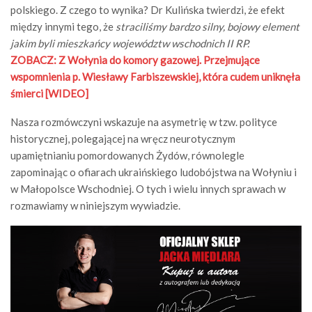
polskiego. Z czego to wynika? Dr Kulińska twierdzi, że efekt
między innymi tego, że
straciliśmy bardzo silny, bojowy element
jakim byli mieszkańcy województw wschodnich II RP.
ZOBACZ:
Z Wołynia do komory gazowej. Przejmujące
wspomnienia p. Wiesławy Farbiszewskiej, która cudem uniknęła
śmierci [WIDEO]
Nasza rozmówczyni wskazuje na asymetrię w tzw. polityce
historycznej, polegającej na wręcz neurotycznym
upamiętnianiu pomordowanych Żydów, równolegle
zapominając o ofiarach ukraińskiego ludobójstwa na Wołyniu i
w Małopolsce Wschodniej. O tych i wielu innych sprawach w
rozmawiamy w niniejszym wywiadzie.