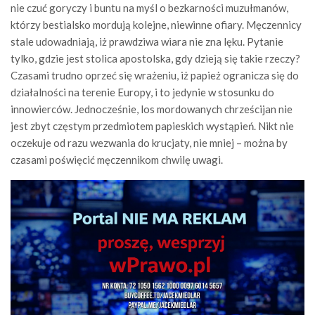
nie czuć goryczy i buntu na myśl o bezkarności muzułmanów,
którzy bestialsko mordują kolejne, niewinne ofiary. Męczennicy
stale udowadniają, iż prawdziwa wiara nie zna lęku. Pytanie
tylko, gdzie jest stolica apostolska, gdy dzieją się takie rzeczy?
Czasami trudno oprzeć się wrażeniu, iż papież ogranicza się do
działalności na terenie Europy, i to jedynie w stosunku do
innowierców. Jednocześnie, los mordowanych chrześcijan nie
jest zbyt częstym przedmiotem papieskich wystąpień. Nikt nie
oczekuje od razu wezwania do krucjaty, nie mniej – można by
czasami poświęcić męczennikom chwilę uwagi.