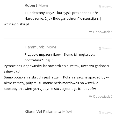
Robert
Mówi
% temu
1-Podeptany krzyż – kurdyjski prezent na Boże
Narodzenie. 2-Jak Erdogan „chroni” chrześcijan. |
wolna-polska.pl
Odpowiadać
Hammurabi
Mówi
% temu
Przybyło męczenników… Komu ich męka była
potrzebna? Bogu?
Pytanie bez odpowiedzi, bo stwierdzenie, że tak, uwłacza godności
człowieka!
Samo potępienie zbrodni jest niczym. Póki nie zaczną spadać łby w
akcie zemsty, póty muzułmanie będą mordowali na wszelkie
sposoby „niewiernych”. Jedynie stu za jednego ich otrzeźwi.
Odpowiadać
Klioes Vel Pislamista
Mówi
% temu