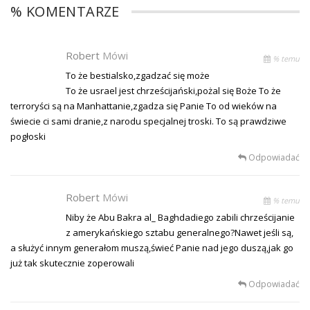
% KOMENTARZE
Robert
Mówi
% temu
To że bestialsko,zgadzać się może
To że usrael jest chrześcijański,pożal się Boże To że
terroryści są na Manhattanie,zgadza się Panie To od wieków na
świecie ci sami dranie,z narodu specjalnej troski. To są prawdziwe
pogłoski
Odpowiadać
Robert
Mówi
% temu
Niby że Abu Bakra al_ Baghdadiego zabili chrześcijanie
z amerykańskiego sztabu generalnego?Nawet jeśli są,
a służyć innym generałom muszą,świeć Panie nad jego duszą,jak go
już tak skutecznie zoperowali
Odpowiadać