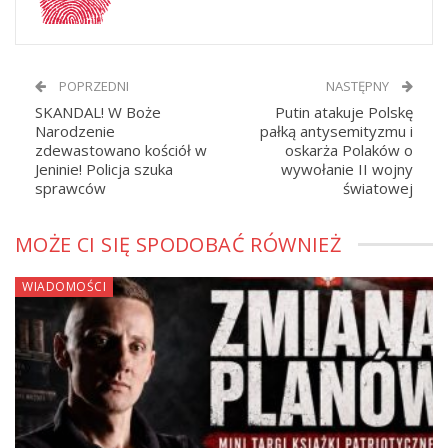
POPRZEDNI
NASTĘPNY
SKANDAL! W Boże
Putin atakuje Polskę
Narodzenie
pałką antysemityzmu i
zdewastowano kościół w
oskarża Polaków o
Jeninie! Policja szuka
wywołanie II wojny
sprawców
światowej
MOŻE CI SIĘ SPODOBAĆ RÓWNIEŻ
WIADOMOŚCI