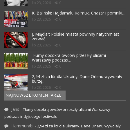
lip 23, 2026
0
K. Baliński: Hajdamak, Kałmuk, Chazar i pomniki…
lip 23, 2026
0
J. Międlar: Polskie miasta powinny natychmiast
zerwać…
lip 23, 2026
0
Tłumy obcokrajowców przeszły ulicami
Warszawy podczas…
lip 23, 2026
0
2,94 zł za litr dla Ukrainy. Dane Orlenu wywołały
burzę…
lip 23, 2026
0
NAJNOWSZE KOMENTARZE
Jans
-
Tłumy obcokrajowców przeszły ulicami Warszawy
podczas indyjskiego festiwalu
Hammurabi
-
2,94 zł za litr dla Ukrainy. Dane Orlenu wywołały