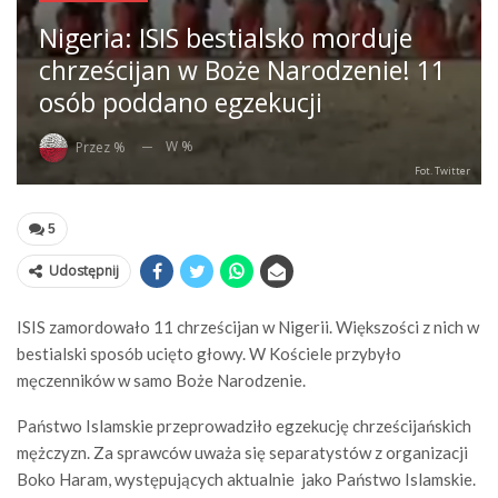
Nigeria: ISIS bestialsko morduje
chrześcijan w Boże Narodzenie! 11
osób poddano egzekucji
W %
Przez %
Fot. Twitter
5
Udostępnij
ISIS zamordowało 11 chrześcijan w Nigerii. Większości z nich w
bestialski sposób ucięto głowy. W Kościele przybyło
męczenników w samo Boże Narodzenie.
Państwo Islamskie przeprowadziło egzekucję chrześcijańskich
mężczyzn. Za sprawców uważa się separatystów z organizacji
Boko Haram, występujących aktualnie jako Państwo Islamskie.