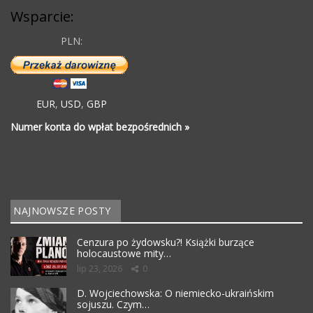
Wsparcie:
PLN:
EUR
,
USD
,
GBP
Numer konta do wpłat bezpośrednich »
NAJNOWSZE POSTY
Cenzura po żydowsku?! Książki burzące
holocaustowe mity…
lip 23, 2026
0
D. Wojciechowska: O niemiecko-ukraińskim
sojuszu. Czym…