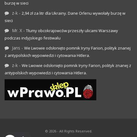
burzę w sieci
z-k
-
2,94 zł za litr dla Ukrainy. Dane Orlenu wywołały burzę w
sieci
Mr. X
-
Tłumy obcokrajowców przeszły ulicami Warszawy
podczas indyjskiego festiwalu
Jans
-
We Lwowie odsłonięto pomnik Iryny Farion, polityk znanej
z antypolskich wypowiedzi i cytowania Hitlera.
z-k
-
We Lwowie odsłonięto pomnik Iryny Farion, polityk znanej z
antypolskich wypowiedzi i cytowania Hitlera.
© 2026 - All Rights Reserved.