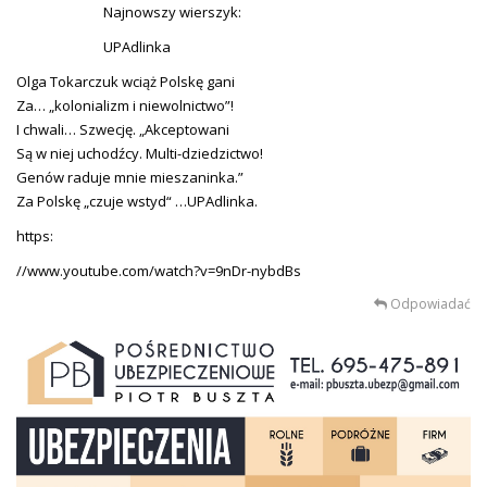
Najnowszy wierszyk:
UPAdlinka
Olga Tokarczuk wciąż Polskę gani
Za… „kolonializm i niewolnictwo”!
I chwali… Szwecję. „Akceptowani
Są w niej uchodźcy. Multi-dziedzictwo!
Genów raduje mnie mieszaninka.”
Za Polskę „czuje wstyd“ …UPAdlinka.
https:
//www.youtube.com/watch?v=9nDr-nybdBs
Odpowiadać